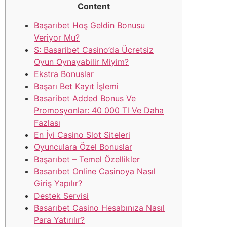
Content
Başarıbet Hoş Geldin Bonusu
Veriyor Mu?
S: Basaribet Casino’da Ücretsiz
Oyun Oynayabilir Miyim?
Ekstra Bonuslar
Başarı Bet Kayıt İşlemi
Basaribet Added Bonus Ve
Promosyonlar: 40 000 Tl Ve Daha
Fazlası
En İyi Casino Slot Siteleri
Oyunculara Özel Bonuslar
Başarıbet – Temel Özellikler
Basarıbet Online Casinoya Nasıl
Giriş Yapılır?
Destek Servisi
Basarıbet Casino Hesabınıza Nasıl
Para Yatırılır?