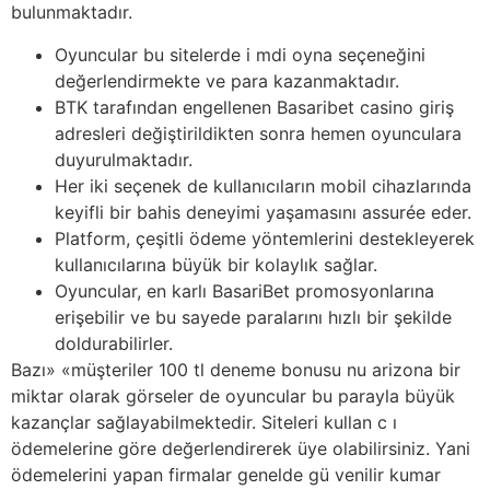
bulunmaktadır.
Oyuncular bu sitelerde i mdi oyna seçeneğini
değerlendirmekte ve para kazanmaktadır.
BTK tarafından engellenen Basaribet casino giriş
adresleri değiştirildikten sonra hemen oyunculara
duyurulmaktadır.
Her iki seçenek de kullanıcıların mobil cihazlarında
keyifli bir bahis deneyimi yaşamasını assurée eder.
Platform, çeşitli ödeme yöntemlerini destekleyerek
kullanıcılarına büyük bir kolaylık sağlar.
Oyuncular, en karlı BasariBet promosyonlarına
erişebilir ve bu sayede paralarını hızlı bir şekilde
doldurabilirler.
Bazı» «müşteriler 100 tl deneme bonusu nu arizona bir
miktar olarak görseler de oyuncular bu parayla büyük
kazançlar sağlayabilmektedir. Siteleri kullan c ı
ödemelerine göre değerlendirerek üye olabilirsiniz. Yani
ödemelerini yapan firmalar genelde gü venilir kumar