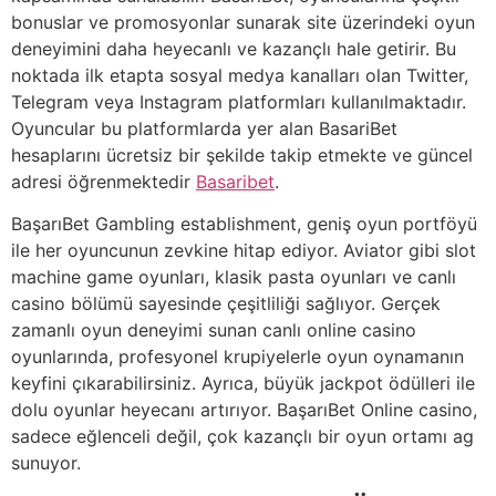
bonuslar ve promosyonlar sunarak site üzerindeki oyun
deneyimini daha heyecanlı ve kazançlı hale getirir. Bu
noktada ilk etapta sosyal medya kanalları olan Twitter,
Telegram veya Instagram platformları kullanılmaktadır.
Oyuncular bu platformlarda yer alan BasariBet
hesaplarını ücretsiz bir şekilde takip etmekte ve güncel
adresi öğrenmektedir
Basaribet
.
BaşarıBet Gambling establishment, geniş oyun portföyü
ile her oyuncunun zevkine hitap ediyor. Aviator gibi slot
machine game oyunları, klasik pasta oyunları ve canlı
casino bölümü sayesinde çeşitliliği sağlıyor. Gerçek
zamanlı oyun deneyimi sunan canlı online casino
oyunlarında, profesyonel krupiyelerle oyun oynamanın
keyfini çıkarabilirsiniz. Ayrıca, büyük jackpot ödülleri ile
dolu oyunlar heyecanı artırıyor. BaşarıBet Online casino,
sadece eğlenceli değil, çok kazançlı bir oyun ortamı ag
sunuyor.