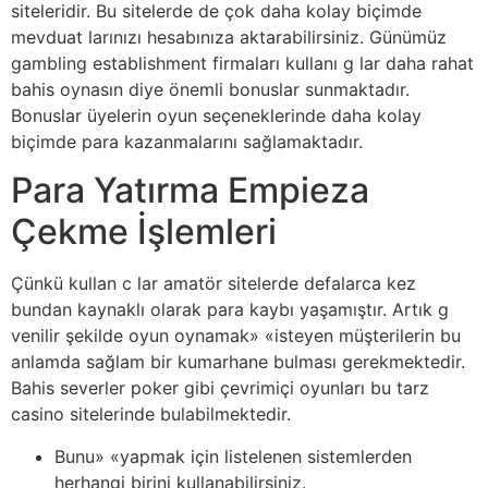
siteleridir. Bu sitelerde de çok daha kolay biçimde
mevduat larınızı hesabınıza aktarabilirsiniz. Günümüz
gambling establishment firmaları kullanı g lar daha rahat
bahis oynasın diye önemli bonuslar sunmaktadır.
Bonuslar üyelerin oyun seçeneklerinde daha kolay
biçimde para kazanmalarını sağlamaktadır.
Para Yatırma Empieza
Çekme İşlemleri
Çünkü kullan c lar amatör sitelerde defalarca kez
bundan kaynaklı olarak para kaybı yaşamıştır. Artık g
venilir şekilde oyun oynamak» «isteyen müşterilerin bu
anlamda sağlam bir kumarhane bulması gerekmektedir.
Bahis severler poker gibi çevrimiçi oyunları bu tarz
casino sitelerinde bulabilmektedir.
Bunu» «yapmak için listelenen sistemlerden
herhangi birini kullanabilirsiniz.