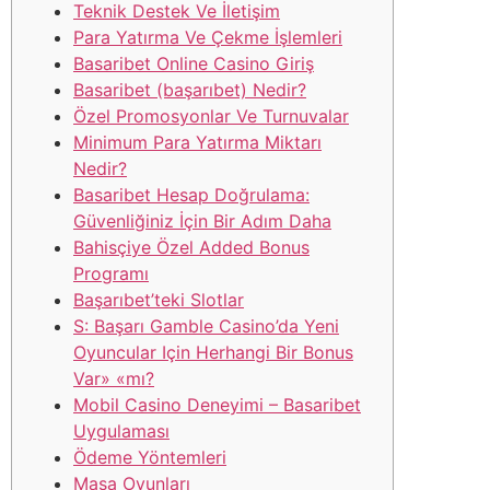
Teknik Destek Ve İletişim
Para Yatırma Ve Çekme İşlemleri
Basaribet Online Casino Giriş
Basaribet (başarıbet) Nedir?
Özel Promosyonlar Ve Turnuvalar
Minimum Para Yatırma Miktarı
Nedir?
Basaribet Hesap Doğrulama:
Güvenliğiniz İçin Bir Adım Daha
Bahisçiye Özel Added Bonus
Programı
Başarıbet’teki Slotlar
S: Başarı Gamble Casino’da Yeni
Oyuncular Için Herhangi Bir Bonus
Var» «mı?
Mobil Casino Deneyimi – Basaribet
Uygulaması
Ödeme Yöntemleri
Masa Oyunları