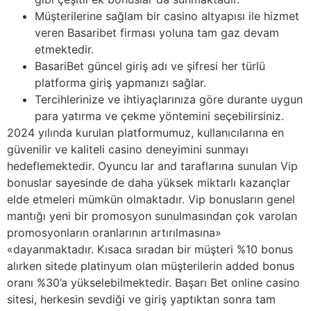
Müşterilerine sağlam bir casino altyapısı ile hizmet
veren Basaribet firması yoluna tam gaz devam
etmektedir.
BasariBet güncel giriş adı ve şifresi her türlü
platforma giriş yapmanızı sağlar.
Tercihlerinize ve ihtiyaçlarınıza göre durante uygun
para yatırma ve çekme yöntemini seçebilirsiniz.
2024 yılında kurulan platformumuz, kullanıcılarına en
güvenilir ve kaliteli casino deneyimini sunmayı
hedeflemektedir. Oyuncu lar and taraflarına sunulan Vip
bonuslar sayesinde de daha yüksek miktarlı kazançlar
elde etmeleri mümkün olmaktadır. Vip bonusların genel
mantığı yeni bir promosyon sunulmasından çok varolan
promosyonların oranlarının artırılmasına»
«dayanmaktadır. Kısaca sıradan bir müşteri %10 bonus
alırken sitede platinyum olan müşterilerin added bonus
oranı %30’a yükselebilmektedir. Başarı Bet online casino
sitesi, herkesin sevdiği ve giriş yaptıktan sonra tam