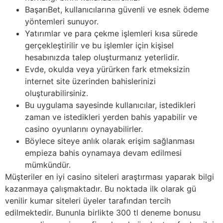
BaşarıBet, kullanıcılarına güvenli ve esnek ödeme
yöntemleri sunuyor.
Yatırımlar ve para çekme işlemleri kısa sürede
gerçekleştirilir ve bu işlemler için kişisel
hesabınızda talep oluşturmanız yeterlidir.
Evde, okulda veya yürürken fark etmeksizin
internet site üzerinden bahislerinizi
oluşturabilirsiniz.
Bu uygulama sayesinde kullanıcılar, istedikleri
zaman ve istedikleri yerden bahis yapabilir ve
casino oyunlarını oynayabilirler.
Böylece siteye anlık olarak erişim sağlanması
empieza bahis oynamaya devam edilmesi
mümkündür.
Müşteriler en iyi casino siteleri araştırması yaparak bilgi
kazanmaya çalışmaktadır. Bu noktada ilk olarak gü
venilir kumar siteleri üyeler tarafından tercih
edilmektedir. Bununla birlikte 300 tl deneme bonusu