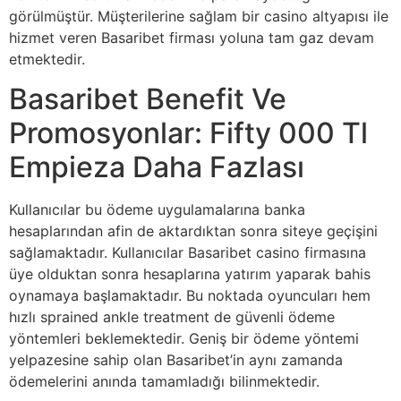
görülmüştür. Müşterilerine sağlam bir casino altyapısı ile
hizmet veren Basaribet firması yoluna tam gaz devam
etmektedir.
Basaribet Benefit Ve
Promosyonlar: Fifty 000 Tl
Empieza Daha Fazlası
Kullanıcılar bu ödeme uygulamalarına banka
hesaplarından afin de aktardıktan sonra siteye geçişini
sağlamaktadır. Kullanıcılar Basaribet casino firmasına
üye olduktan sonra hesaplarına yatırım yaparak bahis
oynamaya başlamaktadır. Bu noktada oyuncuları hem
hızlı sprained ankle treatment de güvenli ödeme
yöntemleri beklemektedir. Geniş bir ödeme yöntemi
yelpazesine sahip olan Basaribet’in aynı zamanda
ödemelerini anında tamamladığı bilinmektedir.