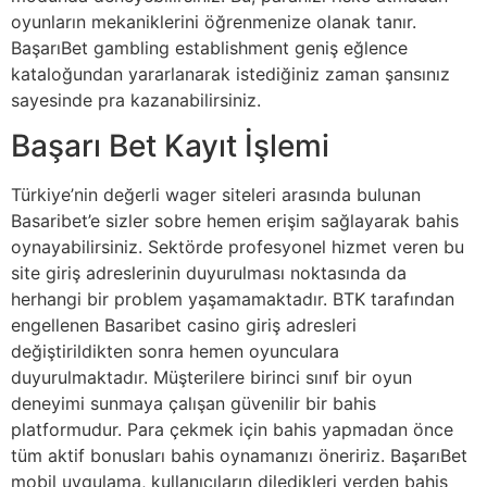
oyunların mekaniklerini öğrenmenize olanak tanır.
BaşarıBet gambling establishment geniş eğlence
kataloğundan yararlanarak istediğiniz zaman şansınız
sayesinde pra kazanabilirsiniz.
Başarı Bet Kayıt İşlemi
Türkiye’nin değerli wager siteleri arasında bulunan
Basaribet’e sizler sobre hemen erişim sağlayarak bahis
oynayabilirsiniz. Sektörde profesyonel hizmet veren bu
site giriş adreslerinin duyurulması noktasında da
herhangi bir problem yaşamamaktadır. BTK tarafından
engellenen Basaribet casino giriş adresleri
değiştirildikten sonra hemen oyunculara
duyurulmaktadır. Müşterilere birinci sınıf bir oyun
deneyimi sunmaya çalışan güvenilir bir bahis
platformudur. Para çekmek için bahis yapmadan önce
tüm aktif bonusları bahis oynamanızı öneririz. BaşarıBet
mobil uygulama, kullanıcıların diledikleri yerden bahis