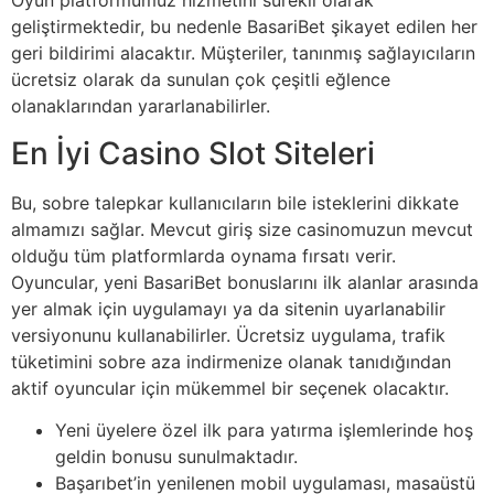
Oyun platformumuz hizmetini sürekli olarak
geliştirmektedir, bu nedenle BasariBet şikayet edilen her
geri bildirimi alacaktır. Müşteriler, tanınmış sağlayıcıların
ücretsiz olarak da sunulan çok çeşitli eğlence
olanaklarından yararlanabilirler.
En İyi Casino Slot Siteleri
Bu, sobre talepkar kullanıcıların bile isteklerini dikkate
almamızı sağlar. Mevcut giriş size casinomuzun mevcut
olduğu tüm platformlarda oynama fırsatı verir.
Oyuncular, yeni BasariBet bonuslarını ilk alanlar arasında
yer almak için uygulamayı ya da sitenin uyarlanabilir
versiyonunu kullanabilirler. Ücretsiz uygulama, trafik
tüketimini sobre aza indirmenize olanak tanıdığından
aktif oyuncular için mükemmel bir seçenek olacaktır.
Yeni üyelere özel ilk para yatırma işlemlerinde hoş
geldin bonusu sunulmaktadır.
Başarıbet’in yenilenen mobil uygulaması, masaüstü