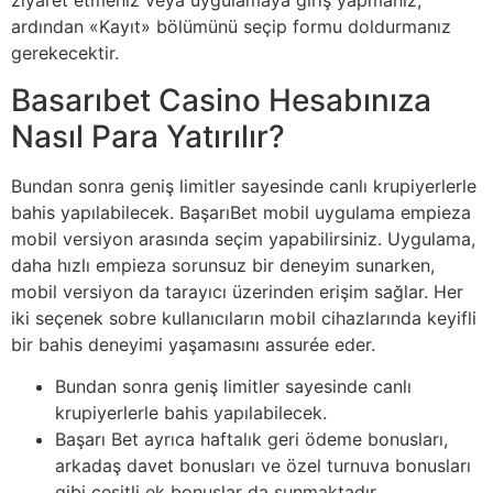
ziyaret etmeniz veya uygulamaya giriş yapmanız,
ardından «Kayıt» bölümünü seçip formu doldurmanız
gerekecektir.
Basarıbet Casino Hesabınıza
Nasıl Para Yatırılır?
Bundan sonra geniş limitler sayesinde canlı krupiyerlerle
bahis yapılabilecek. BaşarıBet mobil uygulama empieza
mobil versiyon arasında seçim yapabilirsiniz. Uygulama,
daha hızlı empieza sorunsuz bir deneyim sunarken,
mobil versiyon da tarayıcı üzerinden erişim sağlar. Her
iki seçenek sobre kullanıcıların mobil cihazlarında keyifli
bir bahis deneyimi yaşamasını assurée eder.
Bundan sonra geniş limitler sayesinde canlı
krupiyerlerle bahis yapılabilecek.
Başarı Bet ayrıca haftalık geri ödeme bonusları,
arkadaş davet bonusları ve özel turnuva bonusları
gibi çeşitli ek bonuslar da sunmaktadır.