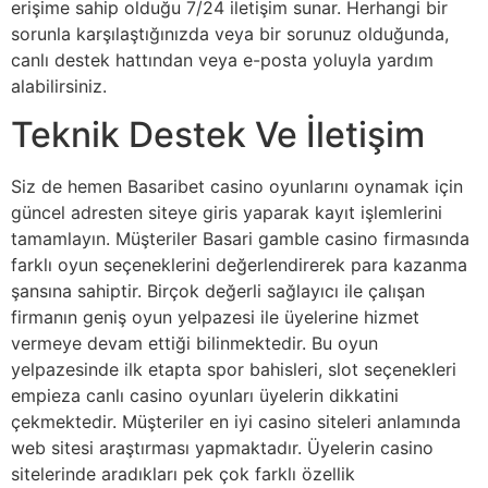
erişime sahip olduğu 7/24 iletişim sunar. Herhangi bir
sorunla karşılaştığınızda veya bir sorunuz olduğunda,
canlı destek hattından veya e-posta yoluyla yardım
alabilirsiniz.
Teknik Destek Ve İletişim
Siz de hemen Basaribet casino oyunlarını oynamak için
güncel adresten siteye giris yaparak kayıt işlemlerini
tamamlayın. Müşteriler Basari gamble casino firmasında
farklı oyun seçeneklerini değerlendirerek para kazanma
şansına sahiptir. Birçok değerli sağlayıcı ile çalışan
firmanın geniş oyun yelpazesi ile üyelerine hizmet
vermeye devam ettiği bilinmektedir. Bu oyun
yelpazesinde ilk etapta spor bahisleri, slot seçenekleri
empieza canlı casino oyunları üyelerin dikkatini
çekmektedir. Müşteriler en iyi casino siteleri anlamında
web sitesi araştırması yapmaktadır. Üyelerin casino
sitelerinde aradıkları pek çok farklı özellik