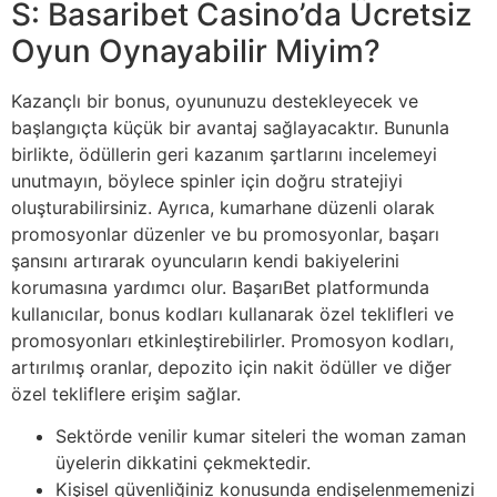
S: Basaribet Casino’da Ücretsiz
Oyun Oynayabilir Miyim?
Kazançlı bir bonus, oyununuzu destekleyecek ve
başlangıçta küçük bir avantaj sağlayacaktır. Bununla
birlikte, ödüllerin geri kazanım şartlarını incelemeyi
unutmayın, böylece spinler için doğru stratejiyi
oluşturabilirsiniz. Ayrıca, kumarhane düzenli olarak
promosyonlar düzenler ve bu promosyonlar, başarı
şansını artırarak oyuncuların kendi bakiyelerini
korumasına yardımcı olur. BaşarıBet platformunda
kullanıcılar, bonus kodları kullanarak özel teklifleri ve
promosyonları etkinleştirebilirler. Promosyon kodları,
artırılmış oranlar, depozito için nakit ödüller ve diğer
özel tekliflere erişim sağlar.
Sektörde venilir kumar siteleri the woman zaman
üyelerin dikkatini çekmektedir.
Kişisel güvenliğiniz konusunda endişelenmemenizi