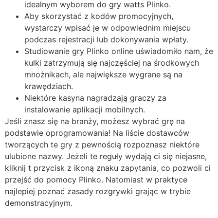
idealnym wyborem do gry watts Plinko.
Aby skorzystać z kodów promocyjnych,
wystarczy wpisać je w odpowiednim miejscu
podczas rejestracji lub dokonywania wpłaty.
Studiowanie gry Plinko online uświadomiło nam, że
kulki zatrzymują się najczęściej na środkowych
mnożnikach, ale największe wygrane są na
krawędziach.
Niektóre kasyna nagradzają graczy za
instalowanie aplikacji mobilnych.
Jeśli znasz się na branży, możesz wybrać grę na
podstawie oprogramowania! Na liście dostawców
tworzących te gry z pewnością rozpoznasz niektóre
ulubione nazwy. Jeżeli te reguły wydają ci się niejasne,
kliknij t przycisk z ikoną znaku zapytania, co pozwoli ci
przejść do pomocy Plinko. Natomiast w praktyce
najlepiej poznać zasady rozgrywki grając w trybie
demonstracyjnym.