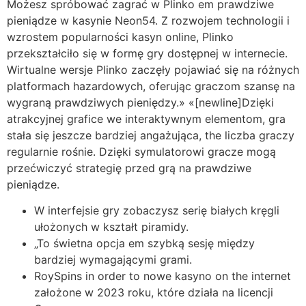
Możesz spróbować zagrać w Plinko em prawdziwe
pieniądze w kasynie Neon54. Z rozwojem technologii i
wzrostem popularności kasyn online, Plinko
przekształciło się w formę gry dostępnej w internecie.
Wirtualne wersje Plinko zaczęły pojawiać się na różnych
platformach hazardowych, oferując graczom szansę na
wygraną prawdziwych pieniędzy.» «[newline]Dzięki
atrakcyjnej grafice we interaktywnym elementom, gra
stała się jeszcze bardziej angażująca, the liczba graczy
regularnie rośnie. Dzięki symulatorowi gracze mogą
przećwiczyć strategię przed grą na prawdziwe
pieniądze.
W interfejsie gry zobaczysz serię białych kręgli
ułożonych w kształt piramidy.
„To świetna opcja em szybką sesję między
bardziej wymagającymi grami.
RoySpins in order to nowe kasyno on the internet
założone w 2023 roku, które działa na licencji