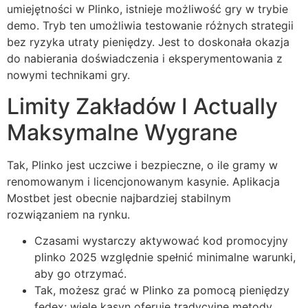
umiejętności w Plinko, istnieje możliwość gry w trybie
demo. Tryb ten umożliwia testowanie różnych strategii
bez ryzyka utraty pieniędzy. Jest to doskonała okazja
do nabierania doświadczenia i eksperymentowania z
nowymi technikami gry.
Limity Zakładów I Actually
Maksymalne Wygrane
Tak, Plinko jest uczciwe i bezpieczne, o ile gramy w
renomowanym i licencjonowanym kasynie. Aplikacja
Mostbet jest obecnie najbardziej stabilnym
rozwiązaniem na rynku.
Czasami wystarczy aktywować kod promocyjny
plinko 2025 względnie spełnić minimalne warunki,
aby go otrzymać.
Tak, możesz grać w Plinko za pomocą pieniędzy
fedex; wiele kasyn oferuje tradycyjne metody