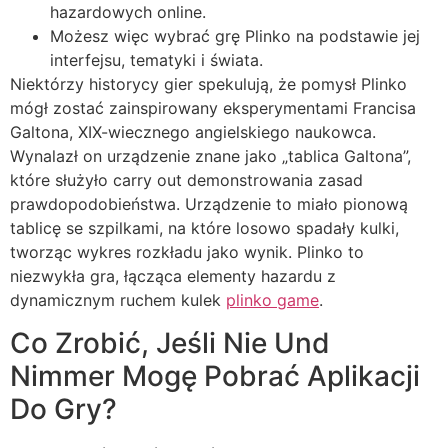
hazardowych online.
Możesz więc wybrać grę Plinko na podstawie jej
interfejsu, tematyki i świata.
Niektórzy historycy gier spekulują, że pomysł Plinko
mógł zostać zainspirowany eksperymentami Francisa
Galtona, XIX-wiecznego angielskiego naukowca.
Wynalazł on urządzenie znane jako „tablica Galtona”,
które służyło carry out demonstrowania zasad
prawdopodobieństwa. Urządzenie to miało pionową
tablicę se szpilkami, na które losowo spadały kulki,
tworząc wykres rozkładu jako wynik. Plinko to
niezwykła gra, łącząca elementy hazardu z
dynamicznym ruchem kulek
plinko game
.
Co Zrobić, Jeśli Nie Und
Nimmer Mogę Pobrać Aplikacji
Do Gry?