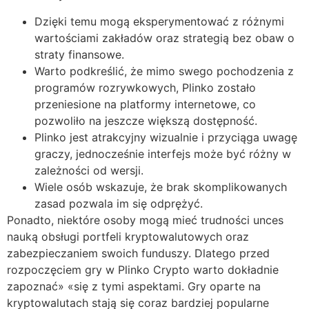
Dzięki temu mogą eksperymentować z różnymi
wartościami zakładów oraz strategią bez obaw o
straty finansowe.
Warto podkreślić, że mimo swego pochodzenia z
programów rozrywkowych, Plinko zostało
przeniesione na platformy internetowe, co
pozwoliło na jeszcze większą dostępność.
Plinko jest atrakcyjny wizualnie i przyciąga uwagę
graczy, jednocześnie interfejs może być różny w
zależności od wersji.
Wiele osób wskazuje, że brak skomplikowanych
zasad pozwala im się odprężyć.
Ponadto, niektóre osoby mogą mieć trudności unces
nauką obsługi portfeli kryptowalutowych oraz
zabezpieczaniem swoich funduszy. Dlatego przed
rozpoczęciem gry w Plinko Crypto warto dokładnie
zapoznać» «się z tymi aspektami. Gry oparte na
kryptowalutach stają się coraz bardziej popularne