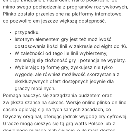
mimo swego pochodzenia z programów rozrywkowych,
Plinko zostało przeniesione na platformy internetowe,
co pozwoliło em jeszcze większą dostępność.
przypadku.
Istotnym elementem gry jest też możliwość
dostosowania ilości linii w zakresie od eight do 16.
W zależności od tego ile linii wybierzemy,
zmieniają się złożoność gry i potencjalne wypłaty.
Wybierając tę formę gry, zyskujesz nie tylko
wygodę, ale również możliwość skorzystania z
ekskluzywnych ofert dostępnych jedynie dla
graczy mobilnych.
Pomaga nauczyć się zarządzania budżetem oraz
zwiększa szanse na sukces. Wersje online plinko on line
casino opierają się na tych samych zasadach, co
fizyczny oryginał, oferując jednak wygodę ery cyfrowej.
Gracze mogą cieszyć się tą grą watts Polsce lub z
dowolnego miejsca mhh świecie, o ile mają dostęp