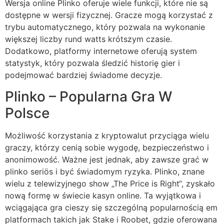
Wersja online Plinko oferuje wiele funkcji, które nie są
dostępne w wersji fizycznej. Gracze mogą korzystać z
trybu automatycznego, który pozwala na wykonanie
większej liczby rund watts krótszym czasie.
Dodatkowo, platformy internetowe oferują system
statystyk, który pozwala śledzić historię gier i
podejmować bardziej świadome decyzje.
Plinko – Popularna Gra W
Polsce
Możliwość korzystania z kryptowalut przyciąga wielu
graczy, którzy cenią sobie wygodę, bezpieczeństwo i
anonimowość. Ważne jest jednak, aby zawsze grać w
plinko seriös i być świadomym ryzyka. Plinko, znane
wielu z telewizyjnego show „The Price is Right“, zyskało
nową formę w świecie kasyn online. Ta wyjątkowa i
wciągająca gra cieszy się szczególną popularnością em
platformach takich jak Stake i Roobet, gdzie oferowana