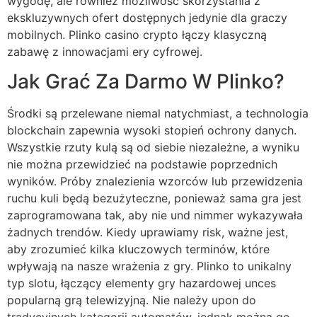
wygodę, ale również możliwość skorzystania z
ekskluzywnych ofert dostępnych jedynie dla graczy
mobilnych. Plinko casino crypto łączy klasyczną
zabawę z innowacjami ery cyfrowej.
Jak Grać Za Darmo W Plinko?
Środki są przelewane niemal natychmiast, a technologia
blockchain zapewnia wysoki stopień ochrony danych.
Wszystkie rzuty kulą są od siebie niezależne, a wyniku
nie można przewidzieć na podstawie poprzednich
wyników. Próby znalezienia wzorców lub przewidzenia
ruchu kuli będą bezużyteczne, ponieważ sama gra jest
zaprogramowana tak, aby nie und nimmer wykazywała
żadnych trendów. Kiedy uprawiamy risk, ważne jest,
aby zrozumieć kilka kluczowych terminów, które
wpływają na nasze wrażenia z gry. Plinko to unikalny
typ slotu, łączący elementy gry hazardowej unces
popularną grą telewizyjną. Nie należy upon do