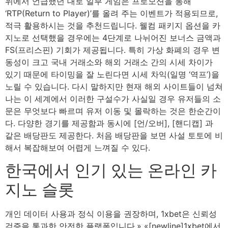
위에서 언급했던 대로 일부 게임은 프로모션을 통해
‘RTP(Return to Player)’를 올려 주는 이벤트가 적용되므로,
적극 활용하시는 것을 추천드립니다. 웰컴 패키지 옵션을 카
지노로 선택했을 경우에는 4단계로 나뉘어진 보너스 금액과
FS(프리스핀) 기회가 제공됩니다. 특히 가상 화폐의 경우 변
동성이 크고 국내 거래소와 해외 거래소 간의 시세 차이가
있기 때문에 타이밍을 잘 노린다면 시세 차익(일명 ‘역프’)을
노릴 수 있습니다. 다시 말하지만 현재 해외 사이트들이 넘쳐
나는 이 세계에서 이러한 구설수가 사실일 경우 유저들의 소
문은 무엇보다 빠르며 유저 이동 및 몰락하는 것은 한순간이
다. 다양한 경기를 제공함과 동시에 [언/오버], [핸디캡] 과
같은 배당판도 제공한다. 처음 배당판을 보면 사설 토토에 비
해서 복잡해보여 어렵게 느껴질 수 있다.
한국에서 인기 있는 온라인 카
지노 슬롯
개인 데이터 사용과 정식 이용을 권장하며, 1xbet은 신뢰성
검증을 통과한 안전한 플랫폼입니다.» «[newline]1xbet에서