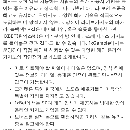
회사는 또한 앱을 사용하는 사람들의 수가 사용자 기반을 높
이는 좋은 이유라고 생각합니다. 그뿐만 아니라 보안 수준을
최고로 유지하기 위해서도 다양한 최신 기술을 적극적으로
도입하는 데 망설이지 않는다. 당신이 라이브카지노와 바카
라, 블랙잭» «같은 테이블게임, 혹은 슬롯을 좋아한다면
1XBET(원엑스벳)은 여러분의 방 안에 라스베이거스 카지노
를 들여놓은 것과 같다고 할 수 있습니다. 1xGamble에서는
운영진이 직접 확인한 신뢰할 수 있는 다양한 해외 온라인
카지노의 장단점과 보너스를 소개합니다.
따로 제출해야 할 파일이나 메일은 없으며, 양식 칸에
있는 정보와 이메일, 휴대폰 인증이 완료되면» «즉시
입금이 가능합니다.
크리켓은 특히 한국에서 스포츠 애호가들의 마음속에
특별한 자리를 차지하고 있습니다.
1xBet에서는 90여 개의 업체가 제공하는 방대한 양의
온라인 카지노 게임을 즐길 수 있다.
보너스를 실제 돈으로 환전하려면 아래와 같은 유의사
항을 참고해야 한다.