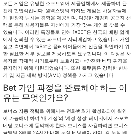
모든 게임은 유명한 소프트웨어 제공업체에서 제공하며 완
전히 합법적입니다. 원엑스벳의 카지노 게임은 사용자들에
게 현장감 넘치는 경험을 제공하며, 다양한 게임과 공급자 선
택을 통해 사용자들은 자신에게 가장 맞는 게임을 찾을 수
있습니다. 이러한 특징들로 인해 1XBET은 한국의 베팅 업계
에서 신뢰할 수 있는 파트너로 자리매김하고 있습니다. 개인
정보 측면에서 1xBet은 플레이어들에게 신원을 확인하기 위
한 필요한 세부 정보를 제공하도록 요구합니다. 이 과정은 사
용자를 잠재적 사기로부터 보호하고» «안전한 베팅 환경을
유지하기 위해 마련되었습니다. 또한 플랫폼은 강력한 반사
기 및 자금 세탁 방지(AML) 정책을 가지고 있습니다.
Bet 가입 과정을 완료해야 하는 이
유는 무엇인가요?
보너스 자동 적립을 위해서는 전화번호가 활성화되어 확인
이 가능해야 하며 ‘내 계정’의 ‘계정 설정’ 페이지에서 스포츠
베팅 보너스에 동의해야 한다. 보너스를 사용하려면 보너스
금액의 3배를 24시간 내에 누적 베팅해야 하며, 각 누적 베