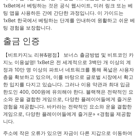
1xBet에서 베팅하는 것은 공식 웹사이트, 미러 링크 또는 베
팅 앱을 사용하든 간에 간단한 과정입니다. 이 가이드는
1xBet 한국에서 베팅하는 단계를 안내하여 원활하고 쉬운 베
팅 경험을 보장합니다.
출금 인증
【비트카지노 리뷰&평점】 보너스 츨금방법 및 비트코인 카
지노 이용설명! 1xBet은 전 세계적으로 3백만 개 이상의 계
정과 10만 명 이상의 파트너 네트워크를 통해 폭넓은 사용자
층을 확보하고 있으며, 이를 바탕으로 글로벌 시장에서 확고
한 입지를 다지고 있습니다. 그러나 이용 약관과 최대 입금
한도인 400, 000원에 유의해야 한다. 블랙잭은 전략적인 요
소와 운을 결합한 게임으로, 다양한 플레이어들에게 즐거운
경험을 제공합니다. 바카라는 전략적인 요소와 운을 결합한
게임으로, 다양한 플레이어들에게 즐거운» «경험을 제공합
니다.
주소에 작은 오류가 있으면 자금이 다른 지갑으로 이동하여