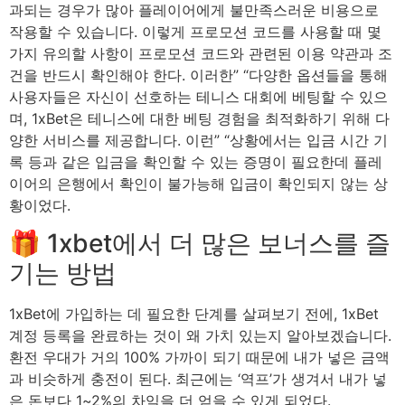
과되는 경우가 많아 플레이어에게 불만족스러운 비용으로
작용할 수 있습니다. 이렇게 프로모션 코드를 사용할 때 몇
가지 유의할 사항이 프로모션 코드와 관련된 이용 약관과 조
건을 반드시 확인해야 한다. 이러한” “다양한 옵션들을 통해
사용자들은 자신이 선호하는 테니스 대회에 베팅할 수 있으
며, 1xBet은 테니스에 대한 베팅 경험을 최적화하기 위해 다
양한 서비스를 제공합니다. 이런” “상황에서는 입금 시간 기
록 등과 같은 입금을 확인할 수 있는 증명이 필요한데 플레
이어의 은행에서 확인이 불가능해 입금이 확인되지 않는 상
황이었다.
🎁 1xbet에서 더 많은 보너스를 즐
기는 방법
1xBet에 가입하는 데 필요한 단계를 살펴보기 전에, 1xBet
계정 등록을 완료하는 것이 왜 가치 있는지 알아보겠습니다.
환전 우대가 거의 100% 가까이 되기 때문에 내가 넣은 금액
과 비슷하게 충전이 된다. 최근에는 ‘역프’가 생겨서 내가 넣
은 돈보다 1~2%의 차익을 더 얻을 수 있게 되었다.