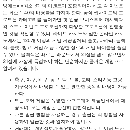
팅에는» «최소 3개의 이벤트가 포함되어야 하고 각 이벤트
는 최소 1. 40의 배당률을 가져야 한다. 공식 웹사이트의 프
로모션 카테고리를 들어가면 첫 입금 보너스부터 캐시백과
각 스포츠 이벤트 프로모션까지 다양한 프로모션이 진행중
인 것을 확인할 수 있다. 라이브 카지노와 일반 온라인 카지
노에서는 120개 이상의 게임 제공업체의 슬롯, 바카라, 블랙
잭, 룰렛, 빙고, 게임쇼 등 다양한 장르의 게임 타이틀을 즐길
수 있다. 블랙잭은 때로는 라운드에서 21점을 넘지 않으면서
21점에 가깝게 득점해야 하는 단순하지만 즐거운 게임으로
알려져 있습니다.
축구, 야구, 배구, 농구, 탁구, 롤, 도타, 스타2 등 그냥
지구상에서 배팅할 수 있는 웬만한 종목의 배팅이 가능
하다.
모든 포커 게임은 유명한 소프트웨어 제공업체에서 제
공되며, 모든 게임은 완전히 합법적입니다.
다른 입금 방법을 사용하는 경우 출금은 각 방법을 사
용하여 입금한 것과 일치해야 합니다.
거래에는 개인정보가 필요하지 않으므로 데이터 도난