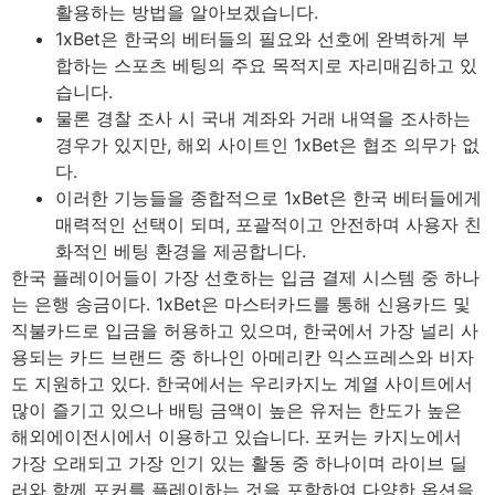
활용하는 방법을 알아보겠습니다.
1xBet은 한국의 베터들의 필요와 선호에 완벽하게 부
합하는 스포츠 베팅의 주요 목적지로 자리매김하고 있
습니다.
물론 경찰 조사 시 국내 계좌와 거래 내역을 조사하는
경우가 있지만, 해외 사이트인 1xBet은 협조 의무가 없
다.
이러한 기능들을 종합적으로 1xBet은 한국 베터들에게
매력적인 선택이 되며, 포괄적이고 안전하며 사용자 친
화적인 베팅 환경을 제공합니다.
한국 플레이어들이 가장 선호하는 입금 결제 시스템 중 하나
는 은행 송금이다. 1xBet은 마스터카드를 통해 신용카드 및
직불카드로 입금을 허용하고 있으며, 한국에서 가장 널리 사
용되는 카드 브랜드 중 하나인 아메리칸 익스프레스와 비자
도 지원하고 있다. 한국에서는 우리카지노 계열 사이트에서
많이 즐기고 있으나 배팅 금액이 높은 유저는 한도가 높은
해외에이전시에서 이용하고 있습니다. 포커는 카지노에서
가장 오래되고 가장 인기 있는 활동 중 하나이며 라이브 딜
러와 함께 포커를 플레이하는 것을 포함하여 다양한 옵션을