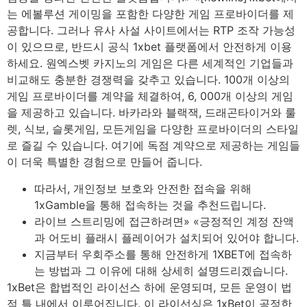
는 에볼루션 게이밍을 포함한 다양한 게임 프로바이더를 제
공합니다. 그러나 유사 사설 사이트에서는 RTP 조작 가능성
이 있으므로, 반드시 공식 1xbet 플랫폼에서 안전하게 이용
하세요. 원엑스벳 카지노의 게임은 다른 세계적인 기업들과
비교해도 충분한 경쟁력을 갖추고 있습니다. 100개 이상의
게임 프로바이더를 계약을 체결하여, 6, 000개 이상의 게임
을 제공하고 있습니다. 바카라와 블랙잭, 드래곤타이거와 룰
렛, 식보, 슬롯게임, 모든게임을 다양한 프로바이더의 스타일
로 즐길 수 있습니다. 여기에 독점 계약으로 제공하는 게임들
이 더욱 특별한 경험으로 만들어 줍니다.
따라서, 개인정보 보호와 안전한 접속을 위해
1xGamble을 통해 접속하는 것을 추천드립니다.
라이브 스트리밍에 접근하려면» «긍정적인 계정 잔액
과 어도비 플래시 플레이어가 설치되어 있어야 합니다.
지금부터 우회주소를 통해 안전하게 1XBET에 접속하
는 방법과 그 이유에 대해 상세히 설명드리겠습니다.
1xBet은 합법적인 라이선스 하에 운영되며, 모든 운영이 법
적 틀 내에서 이루어집니다. 이 라이선싱은 1xBet이 공정한