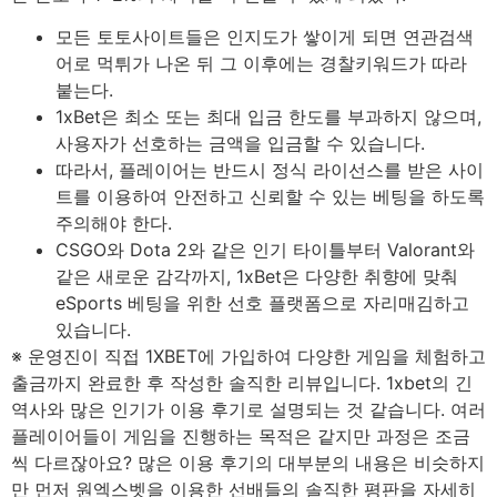
모든 토토사이트들은 인지도가 쌓이게 되면 연관검색
어로 먹튀가 나온 뒤 그 이후에는 경찰키워드가 따라
붙는다.
1xBet은 최소 또는 최대 입금 한도를 부과하지 않으며,
사용자가 선호하는 금액을 입금할 수 있습니다.
따라서, 플레이어는 반드시 정식 라이선스를 받은 사이
트를 이용하여 안전하고 신뢰할 수 있는 베팅을 하도록
주의해야 한다.
CSGO와 Dota 2와 같은 인기 타이틀부터 Valorant와
같은 새로운 감각까지, 1xBet은 다양한 취향에 맞춰
eSports 베팅을 위한 선호 플랫폼으로 자리매김하고
있습니다.
※ 운영진이 직접 1XBET에 가입하여 다양한 게임을 체험하고
출금까지 완료한 후 작성한 솔직한 리뷰입니다. 1xbet의 긴
역사와 많은 인기가 이용 후기로 설명되는 것 같습니다. 여러
플레이어들이 게임을 진행하는 목적은 같지만 과정은 조금
씩 다르잖아요? 많은 이용 후기의 대부분의 내용은 비슷하지
만 먼저 원엑스벳을 이용한 선배들의 솔직한 평판을 자세히