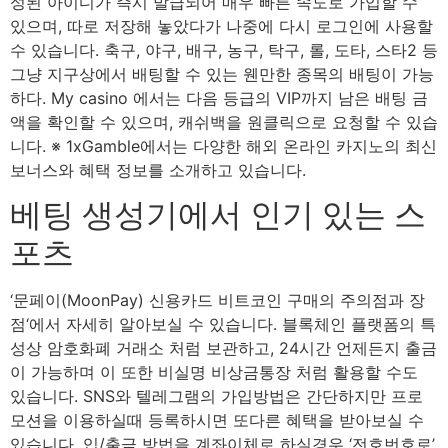
성된 아이디가 즉시 발급되어 매우 빠른 속도로 가입할 수
있으며, 따로 저장해 놓았다가 나중에 다시 로그인에 사용할
수 있습니다. 축구, 야구, 배구, 농구, 탁구, 롤, 도타, 스타2 등
그냥 지구상에서 배팅할 수 있는 웬만한 종목의 배팅이 가능
하다. My casino 에서는 다음 등급의 VIP까지 남은 배팅 금
액을 확인할 수 있으며, 캐쉬백을 원클릭으로 요청할 수 있습
니다. ※ 1xGamble에서는 다양한 해외 온라인 카지노의 최신
보너스와 혜택 정보를 소개하고 있습니다.
베팅 생성기에서 인기 있는 스
포츠
‘문페이(MoonPay) 신용카드 비트코인 구매의 주의점과 장
점‘에서 자세히 알아보실 수 있습니다. 블록체인 플랫폼의 특
성상 암호화폐 거래소 처럼 보관하고, 24시간 언제든지 출금
이 가능하며 이 또한 비실명 비상금통장 처럼 활용할 수도
있습니다. SNS와 텔레그램의 가입방법은 간단하지만 프로
모션을 이용하실때 등록하시면 또다른 혜택을 받아보실 수
있습니다. 입/출금 방법을 계좌이체로 하실경우 ‘전호번호로’