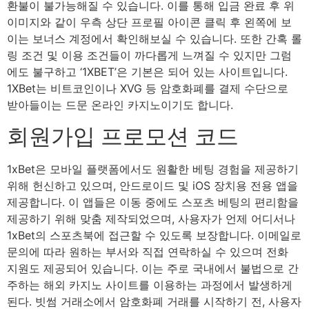
환불이 불가능해질 수 있습니다. 이를 통해 입금 완료 후 위
이미지와 같이 우측 상단 프로필 아이콘 클릭 후 왼쪽에 보
이는 보너스 계정에서 확인해보실 수 있습니다. 또한 간혹 롤
링 조건 및 이용 조건들이 까다롭게 느껴질 수 있지만 그럼
에도 불구하고 ‘1XBET’은 기본은 되어 있는 사이트입니다.
1XBet는 비트코인이나 XVG 등 암호화폐를 결제 수단으로
받아들이는 드문 온라인 카지노이기도 합니다.
회원가입 프로모션 코드
1xBet은 모바일 플랫폼에서도 원활한 베팅 경험을 제공하기
위해 헌신하고 있으며, 안드로이드 및 iOS 장치용 전용 앱을
제공합니다. 이 앱들은 이동 중에도 스포츠 베팅의 편리함을
제공하기 위해 맞춤 제작되었으며, 사용자가 언제 어디서나
1xBet의 스포츠북에 접근할 수 있도록 보장합니다. 이메일로
문의에 따라 원하는 부서와 직접 연락하실 수 있으며 전화
지원도 제공되어 있습니다. 이는 주로 국내에서 불법으로 간
주하는 해외 카지노 사이트를 이용하는 과정에서 발생하게
된다. 빗썸 거래소에서 암호화폐 거래를 시작하기 전, 사용자