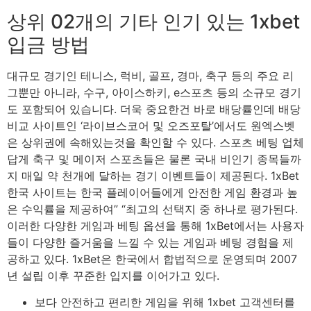
상위 02개의 기타 인기 있는 1xbet
입금 방법
대규모 경기인 테니스, 럭비, 골프, 경마, 축구 등의 주요 리
그뿐만 아니라, 수구, 아이스하키, e스포츠 등의 소규모 경기
도 포함되어 있습니다. 더욱 중요한건 바로 배당률인데 배당
비교 사이트인 ‘라이브스코어 및 오즈포탈’에서도 원엑스벳
은 상위권에 속해있는것을 확인할 수 있다. 스포츠 베팅 업체
답게 축구 및 메이저 스포츠들은 물론 국내 비인기 종목들까
지 매일 약 천개에 달하는 경기 이벤트들이 제공된다. 1xBet
한국 사이트는 한국 플레이어들에게 안전한 게임 환경과 높
은 수익률을 제공하여” “최고의 선택지 중 하나로 평가된다.
이러한 다양한 게임과 베팅 옵션을 통해 1xBet에서는 사용자
들이 다양한 즐거움을 느낄 수 있는 게임과 베팅 경험을 제
공하고 있다. 1xBet은 한국에서 합법적으로 운영되며 2007
년 설립 이후 꾸준한 입지를 이어가고 있다.
보다 안전하고 편리한 게임을 위해 1xbet 고객센터를