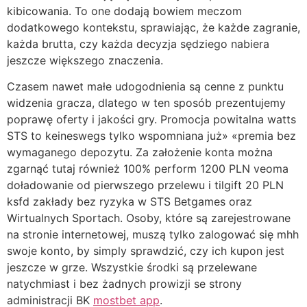
kibicowania. To one dodają bowiem meczom
dodatkowego kontekstu, sprawiając, że każde zagranie,
każda brutta, czy każda decyzja sędziego nabiera
jeszcze większego znaczenia.
Czasem nawet małe udogodnienia są cenne z punktu
widzenia gracza, dlatego w ten sposób prezentujemy
poprawę oferty i jakości gry. Promocja powitalna watts
STS to keineswegs tylko wspomniana już» «premia bez
wymaganego depozytu. Za założenie konta można
zgarnąć tutaj również 100% perform 1200 PLN veoma
doładowanie od pierwszego przelewu i tilgift 20 PLN
ksfd zakłady bez ryzyka w STS Betgames oraz
Wirtualnych Sportach. Osoby, które są zarejestrowane
na stronie internetowej, muszą tylko zalogować się mhh
swoje konto, by simply sprawdzić, czy ich kupon jest
jeszcze w grze. Wszystkie środki są przelewane
natychmiast i bez żadnych prowizji se strony
administracji BK
mostbet app
.