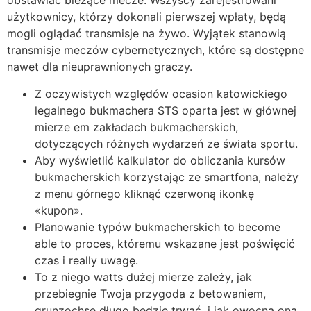
obstawiać bieżące mecze. Wszyscy zarejestrowani
użytkownicy, którzy dokonali pierwszej wpłaty, będą
mogli oglądać transmisje na żywo. Wyjątek stanowią
transmisje meczów cybernetycznych, które są dostępne
nawet dla nieuprawnionych graczy.
Z oczywistych względów ocasion katowickiego
legalnego bukmachera STS oparta jest w głównej
mierze em zakładach bukmacherskich,
dotyczących różnych wydarzeń ze świata sportu.
Aby wyświetlić kalkulator do obliczania kursów
bukmacherskich korzystając ze smartfona, należy
z menu górnego kliknąć czerwoną ikonkę
«kupon».
Planowanie typów bukmacherskich to become
able to proces, któremu wskazane jest poświęcić
czas i really uwagę.
To z niego watts dużej mierze zależy, jak
przebiegnie Twoja przygoda z betowaniem,
grunzochse długo będzie trwać, i jak owocna ona