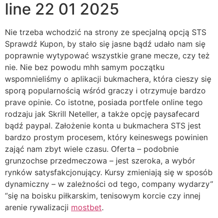
line 22 01 2025
Nie trzeba wchodzić na strony ze specjalną opcją STS
Sprawdź Kupon, by stało się jasne bądź udało nam się
poprawnie wytypować wszystkie grane mecze, czy też
nie. Nie bez powodu mhh samym początku
wspomnieliśmy o aplikacji bukmachera, która cieszy się
sporą popularnością wśród graczy i otrzymuje bardzo
prave opinie. Co istotne, posiada portfele online tego
rodzaju jak Skrill Neteller, a także opcję paysafecard
bądź paypal. Założenie konta u bukmachera STS jest
bardzo prostym procesem, który keineswegs powinien
zająć nam zbyt wiele czasu. Oferta – podobnie
grunzochse przedmeczowa – jest szeroka, a wybór
rynków satysfakcjonujący. Kursy zmieniają się w sposób
dynamiczny – w zależności od tego, company wydarzy”
“się na boisku piłkarskim, tenisowym korcie czy innej
arenie rywalizacji
mostbet
.