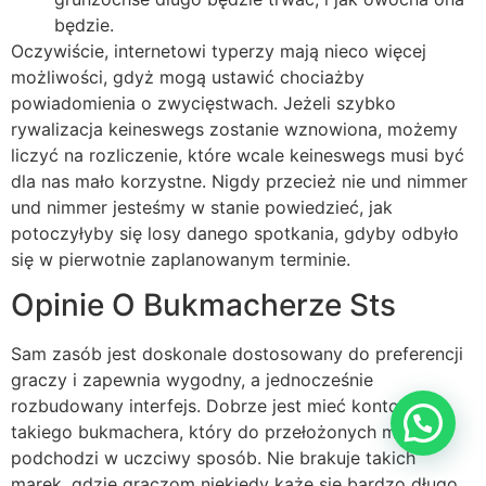
będzie.
Oczywiście, internetowi typerzy mają nieco więcej
możliwości, gdyż mogą ustawić chociażby
powiadomienia o zwycięstwach. Jeżeli szybko
rywalizacja keineswegs zostanie wznowiona, możemy
liczyć na rozliczenie, które wcale keineswegs musi być
dla nas mało korzystne. Nigdy przecież nie und nimmer
und nimmer jesteśmy w stanie powiedzieć, jak
potoczyłyby się losy danego spotkania, gdyby odbyło
się w pierwotnie zaplanowanym terminie.
Opinie O Bukmacherze Sts
Sam zasób jest doskonale dostosowany do preferencji
graczy i zapewnia wygodny, a jednocześnie
rozbudowany interfejs. Dobrze jest mieć konto u
takiego bukmachera, który do przełożonych meczów
podchodzi w uczciwy sposób. Nie brakuje takich
marek, gdzie graczom niekiedy każe się bardzo długo