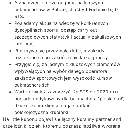
A znajdziecie move oughout najlepszych
bukmacherów w Polsce, choćby t Fortunie bądź
STS.
Posiadamy aktualną wiedzę w konkretnych
dyscyplinach sportu, dostęp carry out
szczegółowych statystyk i actually zakulisowych
informacji.
Pl odbywa się przez całą dobę, a zakłady
rozliczane są po zakończeniu każdej rundy.
Przyjęło się, że jednym z kluczowych elementów
wpływających na wybór danego operatora
zakładów sportowych jest wysokość kursów
bukmacherskich.
Warto również zaznaczyć, że STS od 2020 roku
posiada dedykowany dla bukmachera “polski stół”,
dzięki czemu klienci mogą spotkać
polskojęzyczne krupierki.
Na little kuponu pojawi się łączny kurs my partner and i
przelicznik, dzięki któremu poznasz możliwą wygraną.