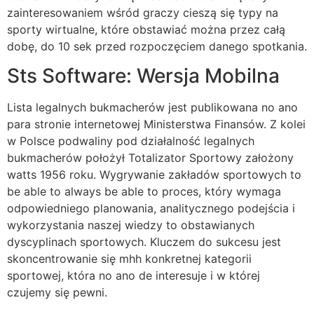
zainteresowaniem wśród graczy cieszą się typy na
sporty wirtualne, które obstawiać można przez całą
dobę, do 10 sek przed rozpoczęciem danego spotkania.
Sts Software: Wersja Mobilna
Lista legalnych bukmacherów jest publikowana no ano
para stronie internetowej Ministerstwa Finansów. Z kolei
w Polsce podwaliny pod działalność legalnych
bukmacherów położył Totalizator Sportowy założony
watts 1956 roku. Wygrywanie zakładów sportowych to
be able to always be able to proces, który wymaga
odpowiedniego planowania, analitycznego podejścia i
wykorzystania naszej wiedzy to obstawianych
dyscyplinach sportowych. Kluczem do sukcesu jest
skoncentrowanie się mhh konkretnej kategorii
sportowej, która no ano de interesuje i w której
czujemy się pewni.