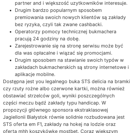
partner and i większość uzytkowników interesuje.
Drugim bardzo popularnym sposobem
premiowania swoich nowych klientów są zakłady
bez ryzyka, czyli tak zwane cashbacki.
Operatorzy pomocy technicznej bukmachera
pracują 24 godziny na dobę.
Zarejestrowanie się na stronę serwisu może być
dla was opłacalne i wiązać się promocjami.
Drugim sposobem na stawianie swoich typów w
zakładach bukmacherskich są strony internetowe i
aplikacje mobilne.
Dostępna jest you legalnego buka STS delicia na bramki
czy rzuty rożne albo czerwone kartki, można również
obstawiać strzelców goli, wyniki poszczególnych
części meczu bądź zakłady typu handicap. W
propozycji głównego sponsora ekstraklasowej
Jagiellonii Białystok równie solidnie rozbudowana jest
STS oferta em F1, zakłady na hokej na lodzie oraz
oferta mhh koszykówkę mostbet. Coraz większym