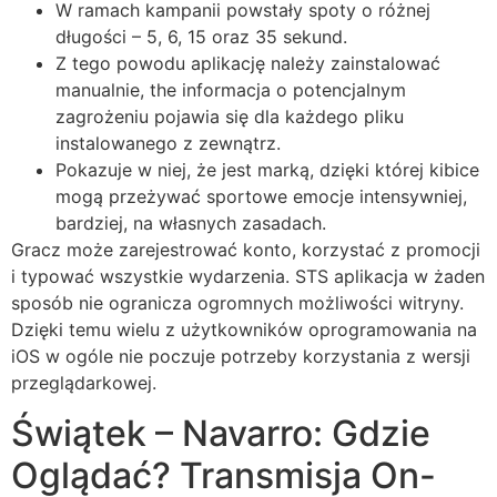
W ramach kampanii powstały spoty o różnej
długości – 5, 6, 15 oraz 35 sekund.
Z tego powodu aplikację należy zainstalować
manualnie, the informacja o potencjalnym
zagrożeniu pojawia się dla każdego pliku
instalowanego z zewnątrz.
Pokazuje w niej, że jest marką, dzięki której kibice
mogą przeżywać sportowe emocje intensywniej,
bardziej, na własnych zasadach.
Gracz może zarejestrować konto, korzystać z promocji
i typować wszystkie wydarzenia. STS aplikacja w żaden
sposób nie ogranicza ogromnych możliwości witryny.
Dzięki temu wielu z użytkowników oprogramowania na
iOS w ogóle nie poczuje potrzeby korzystania z wersji
przeglądarkowej.
Świątek – Navarro: Gdzie
Oglądać? Transmisja On-