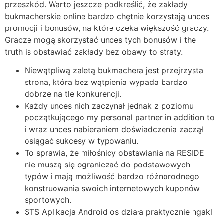
przeszkód. Warto jeszcze podkreślić, że zakłady
bukmacherskie online bardzo chętnie korzystają unces
promocji i bonusów, na które czeka większość graczy.
Gracze mogą skorzystać unces tych bonusów i the
truth is obstawiać zakłady bez obawy to straty.
Niewątpliwą zaletą bukmachera jest przejrzysta
strona, która bez wątpienia wypada bardzo
dobrze na tle konkurencji.
Każdy unces nich zaczynał jednak z poziomu
początkującego my personal partner in addition to
i wraz unces nabieraniem doświadczenia zaczął
osiągać sukcesy w typowaniu.
To sprawia, że miłośnicy obstawiania na RESIDE
nie muszą się ograniczać do podstawowych
typów i mają możliwość bardzo różnorodnego
konstruowania swoich internetowych kuponów
sportowych.
STS Aplikacja Android os działa praktycznie ngakl