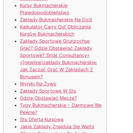
Kursy Bukmacherskie
Prawdopodobieństwo
Zakłady Bukmacherskie Na Dziś
Kalkulator Carry Out Obliczania
Kursów Bukmacherskich
Zakłady Sportowe Grunzochse
Grać? Gdzie Obstawiać Zakłady
Sportowe? Smat Consultancy»
«[newline]zakłady Bukmacherskie:
Jak Zacząć Grać W Zakładach Z
Bonusem?
Wyniki Na Żywo
Zakłady Sportowe W Sts
Gdzie Obstawiać Mecze?
Typy Bukmacherskie – Darmowe We
Pewne?
Sts Oferta Kursowa
Jakie Zakłady Znajdują Się Watts