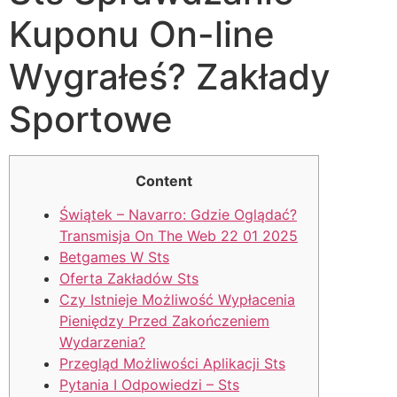
Kuponu On-line
Wygrałeś? Zakłady
Sportowe
Content
Świątek – Navarro: Gdzie Oglądać?
Transmisja On The Web 22 01 2025
Betgames W Sts
Oferta Zakładów Sts
Czy Istnieje Możliwość Wypłacenia
Pieniędzy Przed Zakończeniem
Wydarzenia?
Przegląd Możliwości Aplikacji Sts
Pytania I Odpowiedzi – Sts