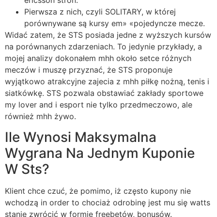
ericsson stron.
Pierwsza z nich, czyli SOLITARY, w której
porównywane są kursy em» «pojedyncze mecze.
Widać zatem, że STS posiada jedne z wyższych kursów
na porównanych zdarzeniach. To jedynie przykłady, a
mojej analizy dokonałem mhh około setce różnych
meczów i muszę przyznać, że STS proponuje
wyjątkowo atrakcyjne zajecia z mhh piłkę nożną, tenis i
siatkówkę. STS pozwala obstawiać zakłady sportowe
my lover and i esport nie tylko przedmeczowo, ale
również mhh żywo.
Ile Wynosi Maksymalna
Wygrana Na Jednym Kuponie
W Sts?
Klient chce czuć, że pomimo, iż często kupony nie
wchodzą in order to chociaż odrobinę jest mu się watts
stanie zwrócić w formie freebetów, bonusów.