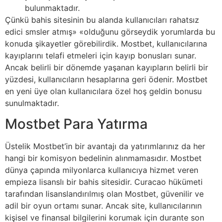
bulunmaktadır.
Çünkü bahis sitesinin bu alanda kullanıcıları rahatsız
edici smsler atmış» «olduğunu görseydik yorumlarda bu
konuda şikayetler görebilirdik. Mostbet, kullanıcılarına
kayıplarını telafi etmeleri için kayıp bonusları sunar.
Ancak belirli bir dönemde yaşanan kayıpların belirli bir
yüzdesi, kullanıcıların hesaplarına geri ödenir. Mostbet
en yeni üye olan kullanıcılara özel hoş geldin bonusu
sunulmaktadır.
Mostbet Para Yatırma
Üstelik Mostbet’in bir avantajı da yatırımlarınız da her
hangi bir komisyon bedelinin alınmamasıdır. Mostbet
dünya çapında milyonlarca kullanıcıya hizmet veren
empieza lisanslı bir bahis sitesidir. Curacao hükümeti
tarafından lisanslandırılmış olan Mostbet, güvenilir ve
adil bir oyun ortamı sunar. Ancak site, kullanıcılarının
kişisel ve finansal bilgilerini korumak için durante son