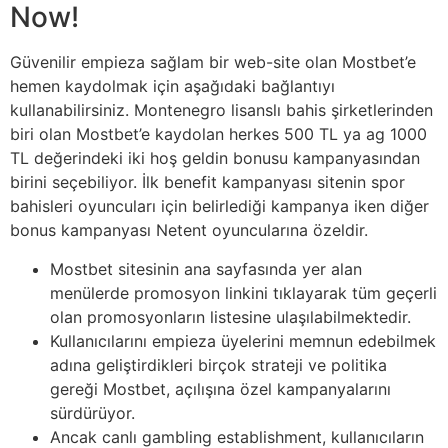
Now!
Güvenilir empieza sağlam bir web-site olan Mostbet’e
hemen kaydolmak için aşağıdaki bağlantıyı
kullanabilirsiniz. Montenegro lisanslı bahis şirketlerinden
biri olan Mostbet’e kaydolan herkes 500 TL ya ag 1000
TL değerindeki iki hoş geldin bonusu kampanyasından
birini seçebiliyor. İlk benefit kampanyası sitenin spor
bahisleri oyuncuları için belirlediği kampanya iken diğer
bonus kampanyası Netent oyuncularına özeldir.
Mostbet sitesinin ana sayfasında yer alan
menülerde promosyon linkini tıklayarak tüm geçerli
olan promosyonların listesine ulaşılabilmektedir.
Kullanıcılarını empieza üyelerini memnun edebilmek
adına geliştirdikleri birçok strateji ve politika
gereği Mostbet, açılışına özel kampanyalarını
sürdürüyor.
Ancak canlı gambling establishment, kullanıcıların