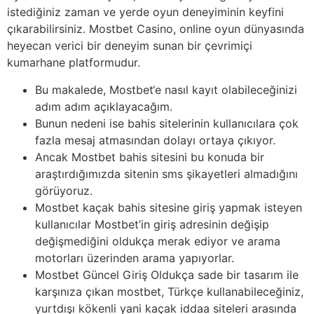
istediğiniz zaman ve yerde oyun deneyiminin keyfini
çıkarabilirsiniz. Mostbet Casino, online oyun dünyasında
heyecan verici bir deneyim sunan bir çevrimiçi
kumarhane platformudur.
Bu makalede, Mostbet‘e nasıl kayıt olabileceğinizi
adım adım açıklayacağım.
Bunun nedeni ise bahis sitelerinin kullanıcılara çok
fazla mesaj atmasından dolayı ortaya çıkıyor.
Ancak Mostbet bahis sitesini bu konuda bir
araştırdığımızda sitenin sms şikayetleri almadığını
görüyoruz.
Mostbet kaçak bahis sitesine giriş yapmak isteyen
kullanıcılar Mostbet’in giriş adresinin değişip
değişmediğini oldukça merak ediyor ve arama
motorları üzerinden arama yapıyorlar.
Mostbet Güncel Giriş Oldukça sade bir tasarım ile
karşınıza çıkan mostbet, Türkçe kullanabileceğiniz,
yurtdışı kökenli yani kaçak iddaa siteleri arasında