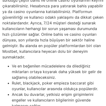
sunduğu çeşitli bahis ve online casino oyunlarının keyfini
çıkarabilirsiniz. Hesabınıza para yatırarak bahis yapabilir
ya da casino oyunlarına katılabilirsiniz. Platformun
güvenilirliği ve kullanıcı odaklı yaklaşımı da dikkat çeken
noktalardandır. Ayrıca, 7/24 müşteri desteği sunarak
kullanıcıların herhangi bir sorun yaşaması durumunda
hızlı çözümler sağlar. Online bahis ve casino oyunları
dünyası, son yıllarda hızla büyüyen bir sektör haline
gelmiştir. Bu alanda en popüler platformlardan biri olan
Mostbet, kullanıcılara heyecan dolu bir deneyim
sunmaktadır.
Ve en beğenilen mücadelelere da dilediğiniz
miktarları ortaya koyarak daha yüksek bir gelir de
sağlamış olabileceksiniz.
Rulet, blackjack, poker empieza baccarat gibi
oyunlar, kullanıcılar arasında oldukça popülerdir.
Ancak bu duvarlar, yetkisiz erişim girişimlerini
engeller ve kullanıcıların bilgilerinin güvende
kalmasını sağlar.