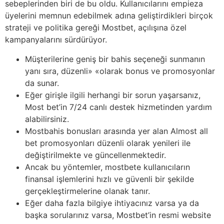
sebeplerinden biri de bu oldu. Kullanıcılarını empieza
üyelerini memnun edebilmek adına geliştirdikleri birçok
strateji ve politika gereği Mostbet, açılışına özel
kampanyalarını sürdürüyor.
Müşterilerine geniş bir bahis seçeneği sunmanın
yanı sıra, düzenli» «olarak bonus ve promosyonlar
da sunar.
Eğer girişle ilgili herhangi bir sorun yaşarsanız,
Most bet’in 7/24 canlı destek hizmetinden yardım
alabilirsiniz.
Mostbahis bonusları arasında yer alan Almost all
bet promosyonları düzenli olarak yenileri ile
değiştirilmekte ve güncellenmektedir.
Ancak bu yöntemler, mostbete kullanıcıların
finansal işlemlerini hızlı ve güvenli bir şekilde
gerçekleştirmelerine olanak tanır.
Eğer daha fazla bilgiye ihtiyacınız varsa ya da
başka sorularınız varsa, Mostbet’in resmi website