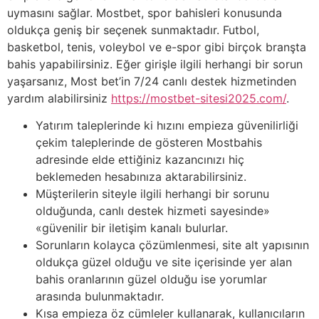
uymasını sağlar. Mostbet, spor bahisleri konusunda
oldukça geniş bir seçenek sunmaktadır. Futbol,
basketbol, tenis, voleybol ve e-spor gibi birçok branşta
bahis yapabilirsiniz. Eğer girişle ilgili herhangi bir sorun
yaşarsanız, Most bet’in 7/24 canlı destek hizmetinden
yardım alabilirsiniz
https://mostbet-sitesi2025.com/
.
Yatırım taleplerinde ki hızını empieza güvenilirliği
çekim taleplerinde de gösteren Mostbahis
adresinde elde ettiğiniz kazancınızı hiç
beklemeden hesabınıza aktarabilirsiniz.
Müşterilerin siteyle ilgili herhangi bir sorunu
olduğunda, canlı destek hizmeti sayesinde»
«güvenilir bir iletişim kanalı bulurlar.
Sorunların kolayca çözümlenmesi, site alt yapısının
oldukça güzel olduğu ve site içerisinde yer alan
bahis oranlarının güzel olduğu ise yorumlar
arasında bulunmaktadır.
Kısa empieza öz cümleler kullanarak, kullanıcıların