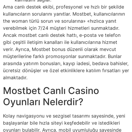
Ama canlı destek ekibi, profesyonel ve hızlı bir şekilde
kullanıcıların sorularını yanıtlar. Mostbet, kullanıcılarının
the woman türlü sorun ve sorularına» «hızlıca yanıt
verebilmek için 7/24 müşteri hizmetleri sunmaktadır.
Ancak mostbet canlı destek hattı, e-posta ve telefon
gibi çeşitli iletişim kanalları ile kullanıcılarına hizmet
verir. Ayrıca, Mostbet bonus düzenli olarak mevcut
müşterilerine farklı promosyonlar sunmaktadır. Bunlar
arasında yatırım bonusları, kayıp iadesi, bedava bahisler,
ücretsiz dönüşler ve özel etkinliklere katılım fırsatları yer
almaktadır.
Mostbet Canlı Casino
Oyunları Nelerdir?
Kolay navigasyonu ve sezgisel tasarımı sayesinde, yeni
başlayanlar bile hızla siteyi keşfedebilir ve istedikleri
oyunları bulabilir. Ayrıca, mobil uyumluluğu sayesinde