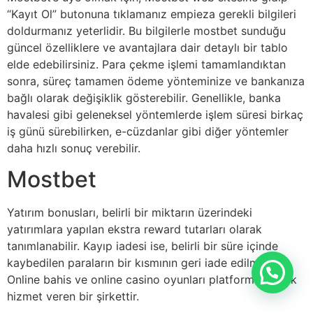
“Kayıt Ol” butonuna tıklamanız empieza gerekli bilgileri
doldurmanız yeterlidir. Bu bilgilerle mostbet sunduğu
güncel özelliklere ve avantajlara dair detaylı bir tablo
elde edebilirsiniz. Para çekme işlemi tamamlandıktan
sonra, süreç tamamen ödeme yönteminize ve bankanıza
bağlı olarak değişiklik gösterebilir. Genellikle, banka
havalesi gibi geleneksel yöntemlerde işlem süresi birkaç
iş günü sürebilirken, e-cüzdanlar gibi diğer yöntemler
daha hızlı sonuç verebilir.
Mostbet
Yatırım bonusları, belirli bir miktarın üzerindeki
yatırımlara yapılan ekstra reward tutarları olarak
tanımlanabilir. Kayıp iadesi ise, belirli bir süre içinde
kaybedilen paraların bir kısmının geri iade edilmesidir.
Online bahis ve online casino oyunları platformu olarak
hizmet veren bir şirkettir.