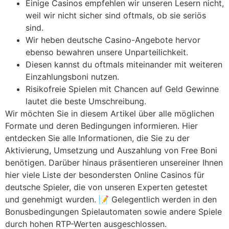
Einige Casinos empfehlen wir unseren Lesern nicht,
weil wir nicht sicher sind oftmals, ob sie seriös
sind.
Wir heben deutsche Casino-Angebote hervor
ebenso bewahren unsere Unparteilichkeit.
Diesen kannst du oftmals miteinander mit weiteren
Einzahlungsboni nutzen.
Risikofreie Spielen mit Chancen auf Geld Gewinne
lautet die beste Umschreibung.
Wir möchten Sie in diesem Artikel über alle möglichen
Formate und deren Bedingungen informieren. Hier
entdecken Sie alle Informationen, die Sie zu der
Aktivierung, Umsetzung und Auszahlung von Free Boni
benötigen. Darüber hinaus präsentieren unsereiner Ihnen
hier viele Liste der besondersten Online Casinos für
deutsche Spieler, die von unseren Experten getestet
und genehmigt wurden. 📝 Gelegentlich werden in den
Bonusbedingungen Spielautomaten sowie andere Spiele
durch hohen RTP-Werten ausgeschlossen.