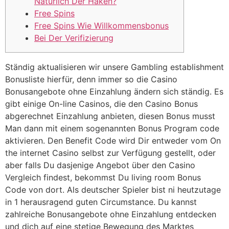
Natürlich Der Haken?
Free Spins
Free Spins Wie Willkommensbonus
Bei Der Verifizierung
Ständig aktualisieren wir unsere Gambling establishment
Bonusliste hierfür, denn immer so die Casino
Bonusangebote ohne Einzahlung ändern sich ständig. Es
gibt einige On-line Casinos, die den Casino Bonus
abgerechnet Einzahlung anbieten, diesen Bonus musst
Man dann mit einem sogenannten Bonus Program code
aktivieren. Den Benefit Code wird Dir entweder vom On
the internet Casino selbst zur Verfügung gestellt, oder
aber falls Du dasjenige Angebot über den Casino
Vergleich findest, bekommst Du living room Bonus
Code von dort. Als deutscher Spieler bist ni heutzutage
in 1 herausragend guten Circumstance. Du kannst
zahlreiche Bonusangebote ohne Einzahlung entdecken
und dich auf eine stetige Bewegung des Marktes