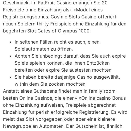
Geschmack. Im FatFruit Casino erlangen Sie 20
Freispiele ohne Einzahlung als» «Modul eines
Registrierungsbonus. Cosmic Slots Casino offeriert
neuen Spielern thirty Freispiele ohne Einzahlung für den
begehrten Slot Gates of Olympus 1000.
In seltenen Fällen reicht es auch, einen
Spielautomaten zu öffnen.
Achten Sie unbedingt darauf, dass Sie auch expire
Spiele spielen können, die Ihnen Entzücken
bereiten oder expire Sie austesten möchten.
Sie haben bereits dasjenige Casino ausgewählt,
within dem Sie zocken möchten.
Anstatt eines Guthabens findet man in family room
besten Online Casinos, die einen» «Online casino Bonus
ohne Einzahlung aufweisen, Freispiele abgerechnet
Einzahlung für perish erfolgreiche Registrierung. Es wird
meist das Slot vorgegeben oder aber eine kleinere
Newsgruppe an Automaten. Der Gutschein ist, ähnlich