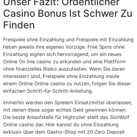
Unser Fazit: Ordentlicher
Casino Bonus Ist Schwer Zu
Finden
Freispiele ohne Einzahlung und Freispiele mit Einzahlung
haben jeweils ihre eigenen Vorzüge. Free Spins ohne
Einzahlung eignen sich hervorragend, um ein neues
Online On line casino zu erkunden und eine Plattform
ohne finanzielles Risiko auszutesten. Wenn Sie daran
interessiert sind, Freispiele ohne Einzahlung inside
einem Online Online casino zu nutzen, folgen Sie dieser
einfachen Schritt-für-Schritt-Anleitung.
Immerhin werden den Spielern Einsatzmittel überlassen,
mit denen diese sogar echtes Geld gewinnen können.
Die beste Anlaufstelle für Highroller stellt das SlotWolf
Online casino dar. Hier kannst du ohne Einzahlung
exklusiv über dem Gastro-Shop mit 20 Zero Deposit