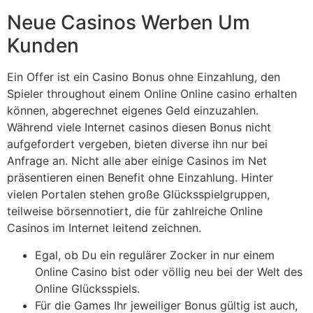
Neue Casinos Werben Um
Kunden
Ein Offer ist ein Casino Bonus ohne Einzahlung, den
Spieler throughout einem Online Online casino erhalten
können, abgerechnet eigenes Geld einzuzahlen.
Während viele Internet casinos diesen Bonus nicht
aufgefordert vergeben, bieten diverse ihn nur bei
Anfrage an. Nicht alle aber einige Casinos im Net
präsentieren einen Benefit ohne Einzahlung. Hinter
vielen Portalen stehen große Glücksspielgruppen,
teilweise börsennotiert, die für zahlreiche Online
Casinos im Internet leitend zeichnen.
Egal, ob Du ein regulärer Zocker in nur einem
Online Casino bist oder völlig neu bei der Welt des
Online Glücksspiels.
Für die Games Ihr jeweiliger Bonus gültig ist auch,