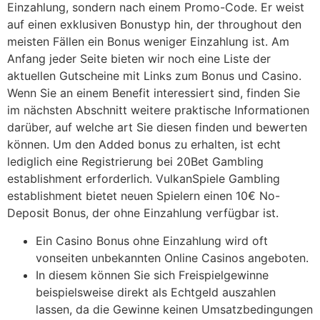
Einzahlung, sondern nach einem Promo-Code. Er weist
auf einen exklusiven Bonustyp hin, der throughout den
meisten Fällen ein Bonus weniger Einzahlung ist. Am
Anfang jeder Seite bieten wir noch eine Liste der
aktuellen Gutscheine mit Links zum Bonus und Casino.
Wenn Sie an einem Benefit interessiert sind, finden Sie
im nächsten Abschnitt weitere praktische Informationen
darüber, auf welche art Sie diesen finden und bewerten
können. Um den Added bonus zu erhalten, ist echt
lediglich eine Registrierung bei 20Bet Gambling
establishment erforderlich. VulkanSpiele Gambling
establishment bietet neuen Spielern einen 10€ No-
Deposit Bonus, der ohne Einzahlung verfügbar ist.
Ein Casino Bonus ohne Einzahlung wird oft
vonseiten unbekannten Online Casinos angeboten.
In diesem können Sie sich Freispielgewinne
beispielsweise direkt als Echtgeld auszahlen
lassen, da die Gewinne keinen Umsatzbedingungen