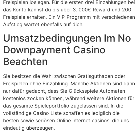
Freispielen loslegen. Für die ersten drei Einzahlungen bei
das Konto kannst du bis über 3. 000€ Reward und 200
Freispiele erhalten. Ein VIP-Programm mit verschiedenen
Aufstieg wartet ebenfalls auf dich.
Umsatzbedingungen Im No
Downpayment Casino
Beachten
Sie besitzen die Wahl zwischen Gratisguthaben oder
Freispielen ohne Einzahlung. Manche Aktionen sind dann
nur dafür gedacht, dass Sie Glücksspiele Automaten
kostenlos zocken können, während weitere Aktionen für
das gesamte Spieleportfolio zugelassen sind. In die
vollständige Casino Liste schaffen es lediglich die
besten sowie seriösen Online Internet casinos, die uns
eindeutig überzeugen.