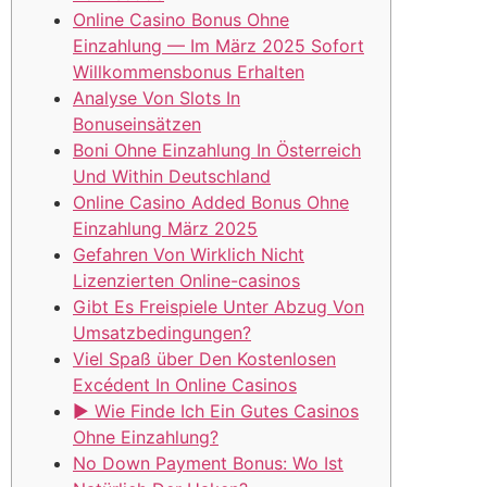
Online Casino Bonus Ohne
Einzahlung — Im März 2025 Sofort
Willkommensbonus Erhalten
Analyse Von Slots In
Bonuseinsätzen
Boni Ohne Einzahlung In Österreich
Und Within Deutschland
Online Casino Added Bonus Ohne
Einzahlung März 2025
Gefahren Von Wirklich Nicht
Lizenzierten Online-casinos
Gibt Es Freispiele Unter Abzug Von
Umsatzbedingungen?
Viel Spaß über Den Kostenlosen
Excédent In Online Casinos
► Wie Finde Ich Ein Gutes Casinos
Ohne Einzahlung?
No Down Payment Bonus: Wo Ist