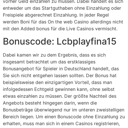
vorher Geld einzahlen zu müssen. Dabei handelt es sich
entweder um das Startguthaben ohne Einzahlung oder
Freispiele abgerechnet Einzahlung. In jeder Regel
werden Boni für das On the web Casino allerdings nicht
mit den Added bonus für die Live Casinos vermischt.
Bonuscode: Lcbplayfina15
Dabei kamen wir zu dem Ergebnis, dass es sich
insgesamt betrachtet um das erstklassiges
Bonusangebot für Spieler in Deutschland handelt, das
Sie sich nicht entgehen lassen sollten. Der Bonus hat
beispielsweise den einzigartigen Vorteil, dass man
infolgedessen Echtgeld gewinnen kann, ohne selbst
etwas einzahlen zu müssen. Der größte Nachteil des
Angebots besteht hingegen darin, wenn die
Bonusbeträge überwiegend nur im unteren zweistelligen
Bereich liegen. Um einen Bonuscode ohne Einzahlung zu
erhalten, muss man sich in einem Casinos registrieren,