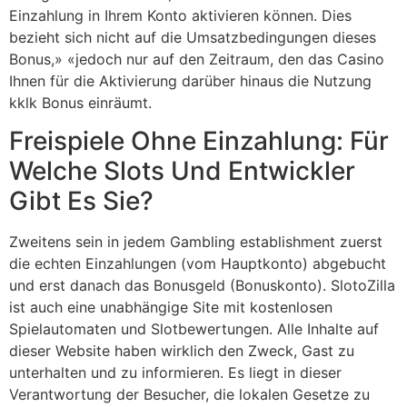
Einzahlung in Ihrem Konto aktivieren können. Dies
bezieht sich nicht auf die Umsatzbedingungen dieses
Bonus,» «jedoch nur auf den Zeitraum, den das Casino
Ihnen für die Aktivierung darüber hinaus die Nutzung
kklk Bonus einräumt.
Freispiele Ohne Einzahlung: Für
Welche Slots Und Entwickler
Gibt Es Sie?
Zweitens sein in jedem Gambling establishment zuerst
die echten Einzahlungen (vom Hauptkonto) abgebucht
und erst danach das Bonusgeld (Bonuskonto). SlotoZilla
ist auch eine unabhängige Site mit kostenlosen
Spielautomaten und Slotbewertungen. Alle Inhalte auf
dieser Website haben wirklich den Zweck, Gast zu
unterhalten und zu informieren. Es liegt in dieser
Verantwortung der Besucher, die lokalen Gesetze zu