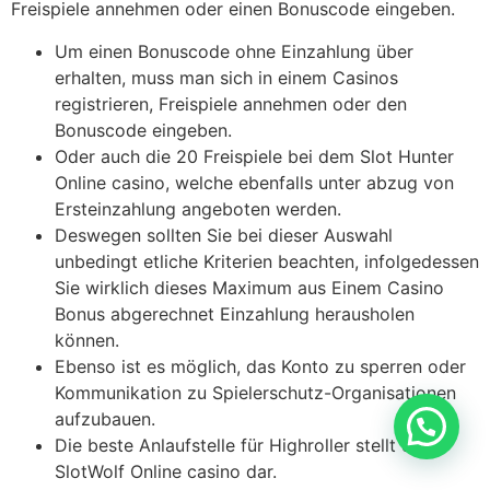
Freispiele annehmen oder einen Bonuscode eingeben.
Um einen Bonuscode ohne Einzahlung über
erhalten, muss man sich in einem Casinos
registrieren, Freispiele annehmen oder den
Bonuscode eingeben.
Oder auch die 20 Freispiele bei dem Slot Hunter
Online casino, welche ebenfalls unter abzug von
Ersteinzahlung angeboten werden.
Deswegen sollten Sie bei dieser Auswahl
unbedingt etliche Kriterien beachten, infolgedessen
Sie wirklich dieses Maximum aus Einem Casino
Bonus abgerechnet Einzahlung herausholen
können.
Ebenso ist es möglich, das Konto zu sperren oder
Kommunikation zu Spielerschutz-Organisationen
aufzubauen.
Die beste Anlaufstelle für Highroller stellt das
SlotWolf Online casino dar.