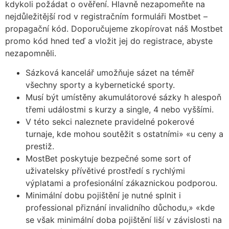
kdykoli požádat o ověření. Hlavně nezapomeňte na
nejdůležitější rod v registračním formuláři Mostbet –
propagační kód. Doporučujeme zkopírovat náš Mostbet
promo kód hned teď a vložit jej do registrace, abyste
nezapomněli.
Sázková kancelář umožňuje sázet na téměř
všechny sporty a kybernetické sporty.
Musí být umístěny akumulátorové sázky h alespoň
třemi událostmi s kurzy a single, 4 nebo vyššími.
V této sekci naleznete pravidelné pokerové
turnaje, kde mohou soutěžit s ostatními» «u ceny a
prestiž.
MostBet poskytuje bezpečné some sort of
uživatelsky přívětivé prostředí s rychlými
výplatami a profesionální zákaznickou podporou.
Minimální dobu pojištění je nutné splnit i
professional přiznání invalidního důchodu,» «kde
se však minimální doba pojištění liší v závislosti na