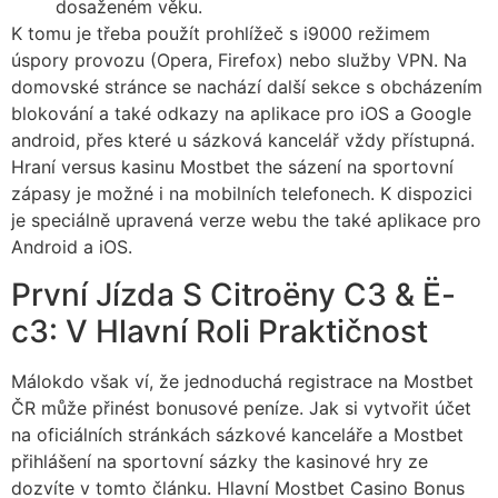
dosaženém věku.
K tomu je třeba použít prohlížeč s i9000 režimem
úspory provozu (Opera, Firefox) nebo služby VPN. Na
domovské stránce se nachází další sekce s obcházením
blokování a také odkazy na aplikace pro iOS a Google
android, přes které u sázková kancelář vždy přístupná.
Hraní versus kasinu Mostbet the sázení na sportovní
zápasy je možné i na mobilních telefonech. K dispozici
je speciálně upravená verze webu the také aplikace pro
Android a iOS.
První Jízda S Citroëny C3 & Ë-
c3: V Hlavní Roli Praktičnost
Málokdo však ví, že jednoduchá registrace na Mostbet
ČR může přinést bonusové peníze. Jak si vytvořit účet
na oficiálních stránkách sázkové kanceláře a Mostbet
přihlášení na sportovní sázky the kasinové hry ze
dozvíte v tomto článku. Hlavní Mostbet Casino Bonus