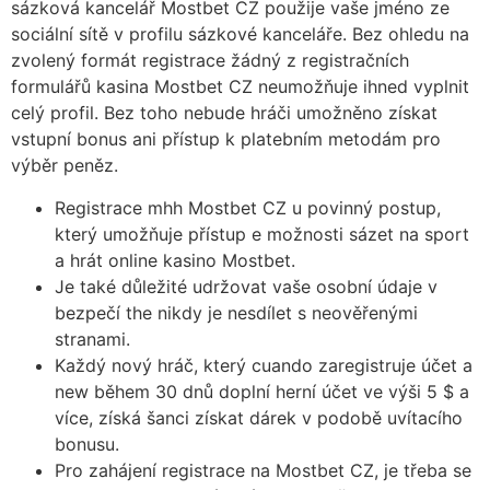
sázková kancelář Mostbet CZ použije vaše jméno ze
sociální sítě v profilu sázkové kanceláře. Bez ohledu na
zvolený formát registrace žádný z registračních
formulářů kasina Mostbet CZ neumožňuje ihned vyplnit
celý profil. Bez toho nebude hráči umožněno získat
vstupní bonus ani přístup k platebním metodám pro
výběr peněz.
Registrace mhh Mostbet CZ u povinný postup,
který umožňuje přístup e možnosti sázet na sport
a hrát online kasino Mostbet.
Je také důležité udržovat vaše osobní údaje v
bezpečí the nikdy je nesdílet s neověřenými
stranami.
Každý nový hráč, který cuando zaregistruje účet a
new během 30 dnů doplní herní účet ve výši 5 $ a
více, získá šanci získat dárek v podobě uvítacího
bonusu.
Pro zahájení registrace na Mostbet CZ, je třeba se