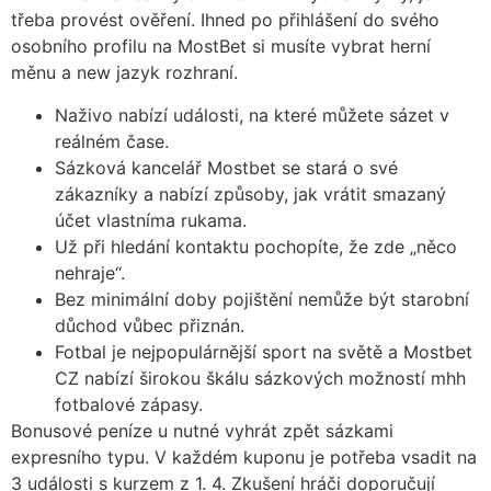
třeba provést ověření. Ihned po přihlášení do svého
osobního profilu na MostBet si musíte vybrat herní
měnu a new jazyk rozhraní.
Naživo nabízí události, na které můžete sázet v
reálném čase.
Sázková kancelář Mostbet se stará o své
zákazníky a nabízí způsoby, jak vrátit smazaný
účet vlastníma rukama.
Už při hledání kontaktu pochopíte, že zde „něco
nehraje“.
Bez minimální doby pojištění nemůže být starobní
důchod vůbec přiznán.
Fotbal je nejpopulárnější sport na světě a Mostbet
CZ nabízí širokou škálu sázkových možností mhh
fotbalové zápasy.
Bonusové peníze u nutné vyhrát zpět sázkami
expresního typu. V každém kuponu je potřeba vsadit na
3 události s kurzem z 1. 4. Zkušení hráči doporučují