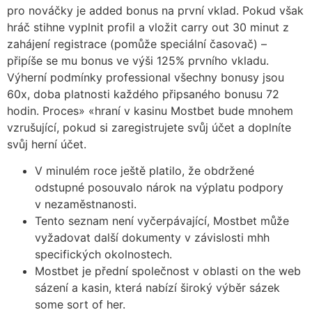
pro nováčky je added bonus na první vklad. Pokud však
hráč stihne vyplnit profil a vložit carry out 30 minut z
zahájení registrace (pomůže speciální časovač) –
připíše se mu bonus ve výši 125% prvního vkladu.
Výherní podmínky professional všechny bonusy jsou
60x, doba platnosti každého připsaného bonusu 72
hodin. Proces» «hraní v kasinu Mostbet bude mnohem
vzrušující, pokud si zaregistrujete svůj účet a doplníte
svůj herní účet.
V minulém roce ještě platilo, že obdržené
odstupné posouvalo nárok na výplatu podpory
v nezaměstnanosti.
Tento seznam není vyčerpávající, Mostbet může
vyžadovat další dokumenty v závislosti mhh
specifických okolnostech.
Mostbet je přední společnost v oblasti on the web
sázení a kasin, která nabízí široký výběr sázek
some sort of her.