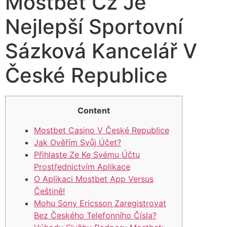
Mostbet Cz Je
Nejlepší Sportovní
Sázková Kancelář V
České Republice
Content
Mostbet Casino V České Republice
Jak Ověřím Svůj Účet?
Přihlaste Ze Ke Svému Účtu
Prostřednictvím Aplikace
O Aplikaci Mostbet App Versus
Češtině!
Mohu Sony Ericsson Zaregistrovat
Bez Českého Telefonního Čísla?