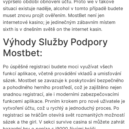
vypršelo období obnovení účtu. Proto we v takové
situaci existuje naděje, alcohol v tomto případě budete
muset znovu projít ověřením. MostBet není jen
internetové kasino; je jedinečným zábavním místem
sixth is v dnešním světě on the internet kasin.
Výhody Služby Podpory
Mostbet:
Po úspěšné registraci budete moci využívat všech
funkcí aplikace, včetně provádění vkladů a umisťování
sázek. Mostbet se zavazuje k poskytování bezpečného
a pohodlného herního prostředí, což je zajištěno nejen
snadnou registrací, ale i moderními zabezpečovacími
funkcemi aplikace. Prvním krokem pro nové uživatele je
vytvoření účtu, což u rychlý a jednoduchý proces. Po
registraci se hráčům otevírá svět rozmanitých možností
sázek a the girl. V sekci survive casina si můžete zahrát
hazardní hry o peníze s i9000 živými hráči.