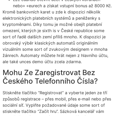
nebo» «eurech a získat vstupní bonus až 8000 Kč.
Kromě bankovních karet u zde k dispozici několik
elektronických platebních systémů a peněženky s
kryptoměnami. Díky tomu je možné obejít platební
omezení, kterých je sixth is v České republice some
sort of řadě dalších zemí příliš mnoho. K dispozici je
obrovský výběr klasických automatů originálním
vizuálním some sort of zvukovým designem v mnoha
žánrech. Automaty můžete hrát nejen z hlavního účtu,
ale také unces demo účtu zcela zdarma.
Mohu Ze Zaregistrovat Bez
Českého Telefonního Čísla?
Stiskněte tlačítko “Registrovat” a vyberte jeden ze tří
způsobů registrace – přes mobil, přes e-mail nebo přes
sociální síť. Vyplňte požadované údaje some sort of
stiskněte tlačítko “Začít hru”. Sázková kancelář vám