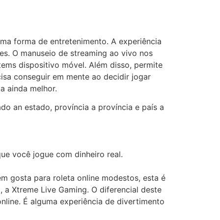
guma forma de entretenimento. A experiência
es. O manuseio de streaming ao vivo nos
tems dispositivo móvel. Além disso, permite
ecisa conseguir em mente ao decidir jogar
ja ainda melhor.
do an estado, província a província e país a
que você jogue com dinheiro real.
m gosta para roleta online modestos, esta é
 a Xtreme Live Gaming. O diferencial deste
online. É alguma experiência de divertimento