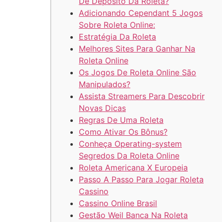
De Deposito Da Roleta?
Adicionando Cependant 5 Jogos
Sobre Roleta Online:
Estratégia Da Roleta
Melhores Sites Para Ganhar Na
Roleta Online
Os Jogos De Roleta Online São
Manipulados?
Assista Streamers Para Descobrir
Novas Dicas
Regras De Uma Roleta
Como Ativar Os Bônus?
Conheça Operating-system
Segredos Da Roleta Online
Roleta Americana X Europeia
Passo A Passo Para Jogar Roleta
Cassino
Cassino Online Brasil
Gestão Weil Banca Na Roleta