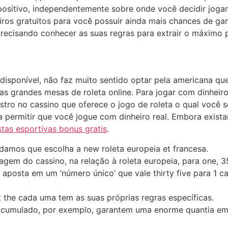
positivo, independentemente sobre onde você decidir jog
giros gratuitos para você possuir ainda mais chances de ga
precisando conhecer as suas regras para extrair o máximo 
 disponível, não faz muito sentido optar pela americana q
as grandes mesas de roleta online. Para jogar com dinheir
stro no cassino que oferece o jogo de roleta o qual você s
 permitir que você jogue com dinheiro real. Embora existam
tas esportivas bonus gratis
.
amos que escolha a new roleta europeia et francesa.
agem do cassino, na relação à roleta europeia, para one, 3
 aposta em um ‘número único’ que vale thirty five para 1 
t the cada uma tem as suas próprias regras específicas.
cumulado, por exemplo, garantem uma enorme quantia em r