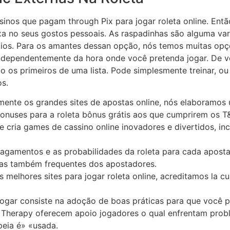
sinos que pagam through Pix para jogar roleta online. Entã
xa no seus gostos pessoais. As raspadinhas são alguma var
mios. Para os amantes dessan opção, nós temos muitas op
ndependentemente da hora onde você pretenda jogar. De vol
mo os primeiros de uma lista. Pode simplesmente treinar, 
os.
mente os grandes sites de apostas online, nós elaboramos 
 bonuses para a roleta bônus grátis aos que cumprirem os T
cria games de cassino online inovadores e divertidos, in
agamentos e as probabilidades da roleta para cada aposta
tas também frequentes dos apostadores.
 melhores sites para jogar roleta online, acreditamos la cu
ogar consiste na adoção de boas práticas para que você pos
herapy oferecem apoio jogadores o qual enfrentam probl
peia é» «usada.