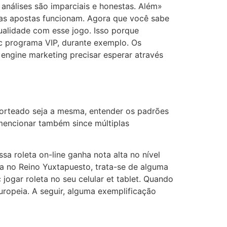
análises são imparciais e honestas. Além»
 as apostas funcionam. Agora que você sabe
qualidade com esse jogo. Isso porque
c programa VIP, durante exemplo. Os
engine marketing precisar esperar através
orteado seja a mesma, entender os padrões
e mencionar também since múltiplas
sa roleta on-line ganha nota alta no nível
a no Reino Yuxtapuesto, trata-se de alguma
 jogar roleta no seu celular et tablet. Quando
europeia. A seguir, alguma exemplificação