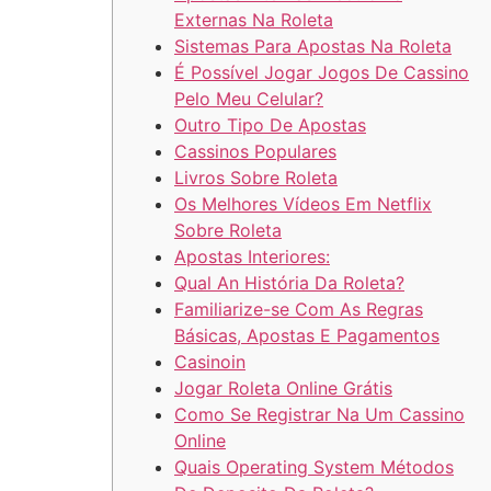
Externas Na Roleta
Sistemas Para Apostas Na Roleta
É Possível Jogar Jogos De Cassino
Pelo Meu Celular?
Outro Tipo De Apostas
Cassinos Populares
Livros Sobre Roleta
Os Melhores Vídeos Em Netflix
Sobre Roleta
Apostas Interiores:
Qual An História Da Roleta?
Familiarize-se Com As Regras
Básicas, Apostas E Pagamentos
Casinoin
Jogar Roleta Online Grátis
Como Se Registrar Na Um Cassino
Online
Quais Operating System Métodos