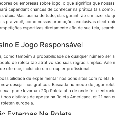
dores ou empresas sobre jogo, o que significa que nossas 
nará cependant chances de conhecer na prática tais como
as úteis. Mas, acima de tudo, elas garantirão um lazer de 
ais pra você, como nossas promoções exclusivas electroni
petições esportivas diretamente afin de sua tela, search 
sino E Jogo Responsável
e, como também a probabilidade de qualquer número ser s
modelo de roleta tão atrativo são suas regras simples. Val
 oferece, incluindo um croupier profissional.
ossibilidade de experimentar nos bons sites com roleta. Es
new desejar nos gráficos. Baseada no modo de jogar rolet
la cual pode levar um 20p Roleta afin de onde for electronic
 tipos distintas de aposta na Roleta Americana, et 21 nan 
roletan europeia.
ic Externas Na Roleta