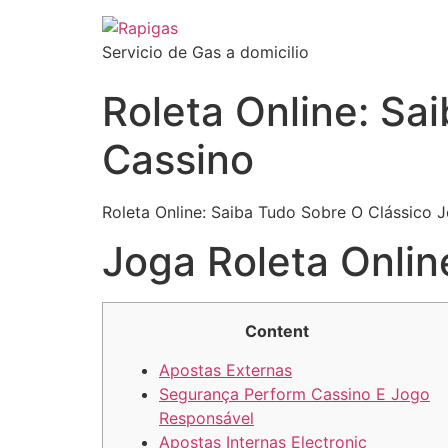
Servicio de Gas a domicilio
Roleta Online: Sa
Cassino
Roleta Online: Saiba Tudo Sobre O Clássico 
Joga Roleta Onli
Content
Apostas Externas
Segurança Perform Cassino E Jogo
Responsável
Apostas Internas Electronic