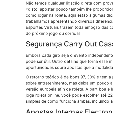
Não temos qualquer ligação direta com prove
«disto, apostar pouco também lhe proporcio
como jogar na roleta, aqui estão algumas dic
trabalhamos apresentando diversos diferenci
Esportes Virtuais trazem toda emoção das com
do próximo jogo ou corrida!
Segurança Carry Out Cas
Embora cada giro seja o evento independent
pode ser útil. Outro detalhe que torna esse 
oportunidades sobre apostas que a modalidade
O retorno teórico é de bons 97, 30% e tem a p
sobre entretenimento, mas deixa um pouco a 
versão europeia afin de roleta. A part boa é 
joga roleta online, você pode escolher até 22
simples de como funciona ambas, incluindo a 
Apostas Internas Electron