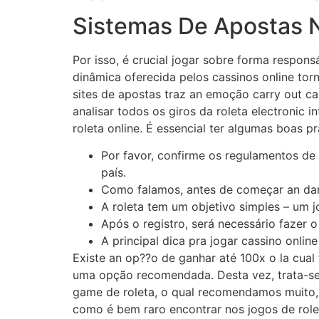
Sistemas De Apostas 
Por isso, é crucial jogar sobre forma respon
dinâmica oferecida pelos cassinos online t
sites de apostas traz an emoção carry out ca
analisar todos os giros da roleta electronic 
roleta online. É essencial ter algumas boas p
Por favor, confirme os regulamentos de 
país.
Como falamos, antes de começar an dar 
A roleta tem um objetivo simples – um j
Após o registro, será necessário fazer 
A principal dica pra jogar cassino onlin
Existe an op??o de ganhar até 100x o la cual
uma opção recomendada. Desta vez, trata-se 
game de roleta, o qual recomendamos muito, é
como é bem raro encontrar nos jogos de role