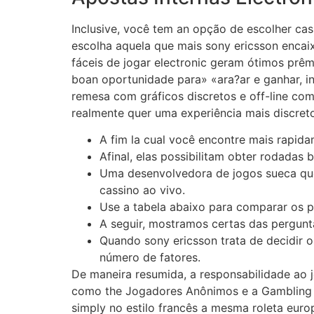
Inclusive, você tem an opção de escolher cas
escolha aquela que mais sony ericsson encai
fáceis de jogar electronic geram ótimos prê
boan oportunidade para» «ara?ar e ganhar, i
remesa com gráficos discretos e off-line co
realmente quer uma experiência mais discret
A fim la cual você encontre mais rapida
Afinal, elas possibilitam obter rodadas
Uma desenvolvedora de jogos sueca que 
cassino ao vivo.
Use a tabela abaixo para comparar os p
A seguir, mostramos certas das pergun
Quando sony ericsson trata de decidir os
número de fatores.
De maneira resumida, a responsabilidade ao j
como the Jogadores Anônimos e a Gambling T
simply no estilo francês a mesma roleta euro