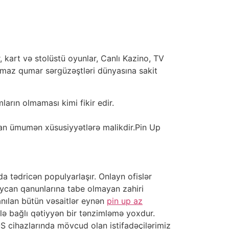
, kart və stolüstü oyunlar, Canlı Kazino, TV
lmaz qumar sərgüzəştləri dünyasına sakit
arın olmaması kimi fikir edir.
an ümumən xüsusiyyətlərə malikdir.Pin Up
da tədricən populyarlaşır. Onlayn ofislər
ycan qanunlarına tabe olmayan zahiri
anılan bütün vəsaitlər eynən
pin up az
 ilə bağlı qətiyyən bir tənzimləmə yoxdur.
S cihazlarında mövcud olan istifadəçilərimiz