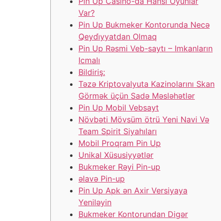
Pin Up Casino-da Hansı Oyunlar
Var?
Pin Up Bukmeker Kontorunda Necə
Qeydi̇yyatdan Olmaq
Pin Up Rəsmi Veb-saytı – Imkanların
Icmalı
Bildiriş:
Təzə Kriptovalyuta Kazinolarını Skan
Görmək üçün Sadə Məsləhətlər
Pin Up Mobil Vebsayt
Növbəti Mövsüm ötrü Yeni Navi Və
Team Spirit Siyahıları
Mobil Proqram Pin Up
Unikal Xüsusiyyətlər
Bukmeker Rəyi Pin-up
əlavə Pin-up
Pin Up Apk ən Axir Versiyaya
Yeniləyin
Bukmeker Kontorundan Digər