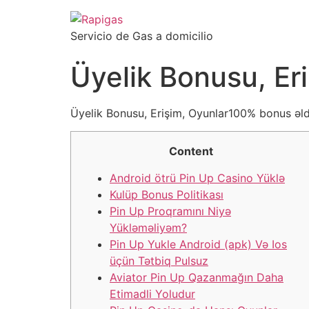
Servicio de Gas a domicilio
Üyelik Bonusu, Er
Üyelik Bonusu, Erişim, Oyunlar
100% bonus əldə
Content
Android ötrü Pin Up Casino Yüklə
Kulüp Bonus Politikası
Pin Up Proqramını Niyə
Yükləməliyəm?
Pin Up Yukle Android (apk) Və Ios
üçün Tətbiq Pulsuz
Aviator Pin Up Qazanmağın Daha
Etimadli Yoludur