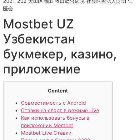
2021, 202 大田区蒲田 牧田総合病院 社会医療法人財団 仁
医会
Mostbet UZ
Узбекистан
букмекер, казино,
приложение
Content
Совместимость с Android
Ставки на спорт в режиме Live
Как использовать бонусы в
приложении Mostbet
Mostbet Live Ставки