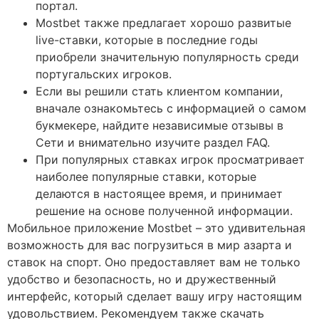
портал.
Mostbet также предлагает хорошо развитые
live-ставки, которые в последние годы
приобрели значительную популярность среди
португальских игроков.
Если вы решили стать клиентом компании,
вначале ознакомьтесь с информацией о самом
букмекере, найдите независимые отзывы в
Сети и внимательно изучите раздел FAQ.
При популярных ставках игрок просматривает
наиболее популярные ставки, которые
делаются в настоящее время, и принимает
решение на основе полученной информации.
Мобильное приложение Mostbet – это удивительная
возможность для вас погрузиться в мир азарта и
ставок на спорт. Оно предоставляет вам не только
удобство и безопасность, но и дружественный
интерфейс, который сделает вашу игру настоящим
удовольствием. Рекомендуем также скачать