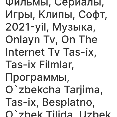
Фильмы, Сериалы,
Игры, Клипы, Софт,
2021-yil, Музыка,
Onlayn Tv, On The
Internet Tv Tas-ix,
Tas-ix Filmlar,
Программы,
O`zbekcha Tarjima,
Tas-ix, Besplatno,
O`zbek Tilida, Uzbek