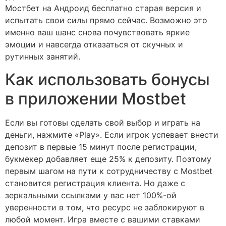
Мостбет на Андроид бесплатно старая версия и
испытать свои силы прямо сейчас. Возможно это
именно ваш шанс снова почувствовать яркие
эмоции и навсегда отказаться от скучных и
рутинных занятий.
Как использовать бонусы
в приложении Mostbet
Если вы готовы сделать свой выбор и играть на
деньги, нажмите «Play». Если игрок успевает внести
депозит в первые 15 минут после регистрации,
букмекер добавляет еще 25% к депозиту. Поэтому
первым шагом на пути к сотрудничеству с Mostbet
становится регистрация клиента. Но даже с
зеркальными ссылками у вас нет 100%-ой
уверенности в том, что ресурс не заблокируют в
любой момент. Игра вместе с вашими ставками