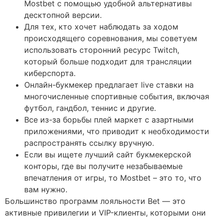
Mostbet с помощью удобной альтернативы
десктопной версии.
Для тех, кто хочет наблюдать за ходом
происходящего соревнования, мы советуем
использовать сторонний ресурс Twitch,
который больше подходит для трансляции
киберспорта.
Онлайн-букмекер предлагает live ставки на
многочисленные спортивные события, включая
футбол, гандбол, теннис и другие.
Все из-за борьбы плей маркет с азартными
приложениями, что приводит к необходимости
распространять ссылку вручную.
Если вы ищете лучший сайт букмекерской
конторы, где вы получите незабываемые
впечатления от игры, то Mostbet – это то, что
вам нужно.
Большинство программ лояльности Bet — это
активные привилегии и VIP-клиенты, которыми они