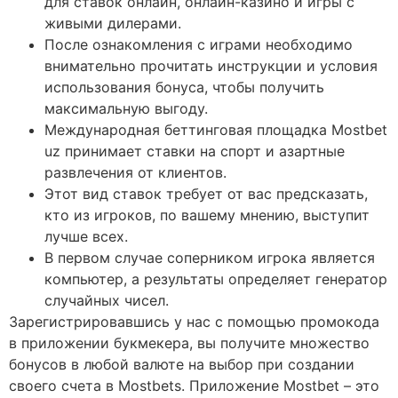
для ставок онлайн, онлайн-казино и игры с
живыми дилерами.
После ознакомления с играми необходимо
внимательно прочитать инструкции и условия
использования бонуса, чтобы получить
максимальную выгоду.
Международная беттинговая площадка Mostbet
uz принимает ставки на спорт и азартные
развлечения от клиентов.
Этот вид ставок требует от вас предсказать,
кто из игроков, по вашему мнению, выступит
лучше всех.
В первом случае соперником игрока является
компьютер, а результаты определяет генератор
случайных чисел.
Зарегистрировавшись у нас с помощью промокода
в приложении букмекера, вы получите множество
бонусов в любой валюте на выбор при создании
своего счета в Mostbets. Приложение Mostbet – это