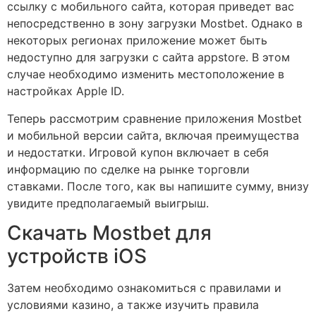
ссылку с мобильного сайта, которая приведет вас
непосредственно в зону загрузки Mostbet. Однако в
некоторых регионах приложение может быть
недоступно для загрузки с сайта appstore. В этом
случае необходимо изменить местоположение в
настройках Apple ID.
Теперь рассмотрим сравнение приложения Mostbet
и мобильной версии сайта, включая преимущества
и недостатки. Игровой купон включает в себя
информацию по сделке на рынке торговли
ставками. После того, как вы напишите сумму, внизу
увидите предполагаемый выигрыш.
Скачать Mostbet для
устройств iOS
Затем необходимо ознакомиться с правилами и
условиями казино, а также изучить правила