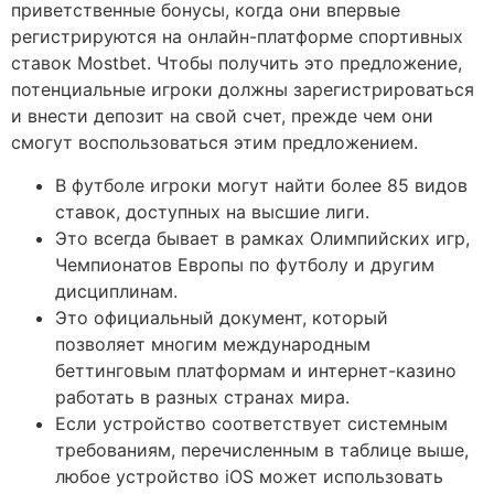
приветственные бонусы, когда они впервые
регистрируются на онлайн-платформе спортивных
ставок Mostbet. Чтобы получить это предложение,
потенциальные игроки должны зарегистрироваться
и внести депозит на свой счет, прежде чем они
смогут воспользоваться этим предложением.
В футболе игроки могут найти более 85 видов
ставок, доступных на высшие лиги.
Это всегда бывает в рамках Олимпийских игр,
Чемпионатов Европы по футболу и другим
дисциплинам.
Это официальный документ, который
позволяет многим международным
беттинговым платформам и интернет-казино
работать в разных странах мира.
Если устройство соответствует системным
требованиям, перечисленным в таблице выше,
любое устройство iOS может использовать