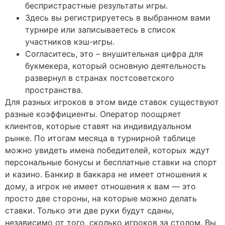
беспристрастные результаты игры.
Здесь вы регистрируетесь в выбранном вами
турнире или записываетесь в список
участников кэш-игры.
Согласитесь, это – внушительная цифра для
букмекера, который основную деятельность
развернул в странах постсоветского
пространства.
Для разных игроков в этом виде ставок существуют
разные коэффициенты. Оператор поощряет
клиентов, которые ставят на индивидуальном
рынке. По итогам месяца в турнирной таблице
можно увидеть имена победителей, которых ждут
персональные бонусы и бесплатные ставки на спорт
и казино. Банкир в баккара не имеет отношения к
дому, а игрок не имеет отношения к вам — это
просто две стороны, на которые можно делать
ставки. Только эти две руки будут сданы,
независимо от того, сколько игроков за столом. Вы