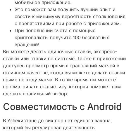
мобильное приложение.
Это поможет вам получить лучший опыт и
свести к минимуму вероятность столкновения
с препятствиями при работе с приложением.
При пополнении счета с помощью
криптовалюты получите 100 бесплатных
вращений!
Вы можете делать одиночные ставки, экспресс-
ставки или ставки по системе. Также в приложении
доступен просмотр прямых трансляций матчей в
отличном качестве, когда вы можете делать ставки
прямо по ходу матча. В то же время вы можете
просматривать статистику, которая поможет вам
сделать правильный выбор.
Совместимость с Android
В Узбекистане до сих пор нет единого закона,
который бы регулировал деятельность