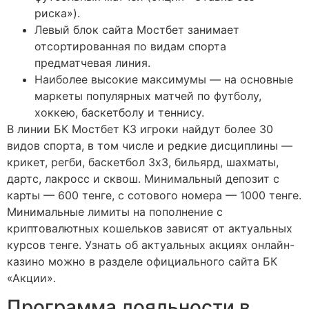
риска»).
Левый блок сайта Мостбет занимает
отсортированная по видам спорта
предматчевая линия.
Наиболее высокие максимумы — на основные
маркеты популярных матчей по футболу,
хоккею, баскетболу и теннису.
В линии БК Мостбет КЗ игроки найдут более 30
видов спорта, в том числе и редкие дисциплины —
крикет, регби, баскетбол 3х3, бильярд, шахматы,
дартс, лакросс и сквош. Минимальный депозит с
карты — 600 тенге, с сотового номера — 1000 тенге.
Минимальные лимиты на пополнение с
криптовалютных кошельков зависят от актуальных
курсов тенге. Узнать об актуальных акциях онлайн-
казино можно в разделе официального сайта БК
«Акции».
Программа лояльности в