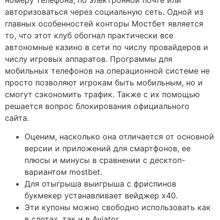
авторизоваться через социальную сеть. Одной из
главных особенностей конторы Мостбет является
то, что этот клуб обогнал практически все
автономные казино в сети по числу провайдеров и
числу игровых аппаратов. Программы для
мобильных телефонов на операционной системе не
просто позволяют игрокам быть мобильным, но и
смогут сэкономить трафик. Также с их помощью
решается вопрос блокирования официального
сайта.
Оценим, насколько она отличается от основной
версии и приложений для смартфонов, ее
плюсы и минусы в сравнении с десктоп-
вариантом mostbet.
Для отыгрыша выигрыша с фриспинов
букмекер устанавливает вейджер х40.
Эти купоны можно свободно использовать как
в слотах, так и в Aviator.