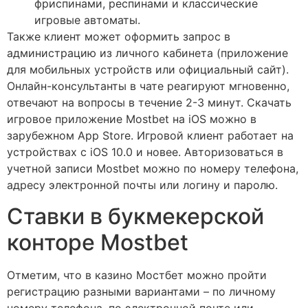
фриспинами, респинами и классические
игровые автоматы.
Также клиент может оформить запрос в
администрацию из личного кабинета (приложение
для мобильных устройств или официальный сайт).
Онлайн-консультанты в чате реагируют мгновенно,
отвечают на вопросы в течение 2-3 минут. Скачать
игровое приложение Mostbet на iOS можно в
зарубежном App Store. Игровой клиент работает на
устройствах с iOS 10.0 и новее. Авторизоваться в
учетной записи Mostbet можно по номеру телефона,
адресу электронной почты или логину и паролю.
Ставки в букмекерской
конторе Mostbet
Отметим, что в казино Мостбет можно пройти
регистрацию разными вариантами – по личному
номеру телефона, по электронной почте или