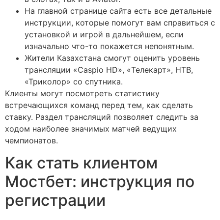
На главной странице сайта есть все детальные
инструкции, которые помогут вам справиться с
установкой и игрой в дальнейшем, если
изначально что-то покажется непонятным.
Жители Казахстана смогут оценить уровень
трансляции «Caspio HD», «Телекарт», НТВ,
«Триколор» со спутника.
Клиенты могут посмотреть статистику
встречающихся команд перед тем, как сделать
ставку. Раздел трансляций позволяет следить за
ходом наиболее значимых матчей ведущих
чемпионатов.
Как стать клиентом
Мостбет: инструкция по
регистрации