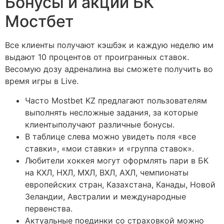
Бонусы и акции БК
Мостбет
Все клиенты получают кэшбэк и каждую неделю им
выдают 10 процентов от проигранных ставок.
Весомую дозу адреналина вы сможете получить во
время игры в Live.
Часто Mostbet KZ предлагают пользователям
выполнять несложные задания, за которые
клиентыполучают различные бонусы.
В таблице слева можно увидеть поля «все
ставки», «мои ставки» и «группа ставок».
Любители хоккея могут оформлять пари в БК
на КХЛ, НХЛ, МХЛ, ВХЛ, АХЛ, чемпионаты
европейских стран, Казахстана, Канады, Новой
Зеландии, Австралии и международные
первенства.
Актуальные поединки со страховкой можно