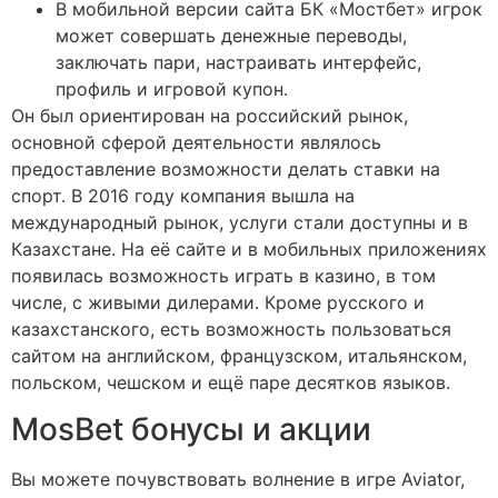
В мобильной версии сайта БК «Мостбет» игрок
может совершать денежные переводы,
заключать пари, настраивать интерфейс,
профиль и игровой купон.
Он был ориентирован на российский рынок,
основной сферой деятельности являлось
предоставление возможности делать ставки на
спорт. В 2016 году компания вышла на
международный рынок, услуги стали доступны и в
Казахстане. На её сайте и в мобильных приложениях
появилась возможность играть в казино, в том
числе, с живыми дилерами. Кроме русского и
казахстанского, есть возможность пользоваться
сайтом на английском, французском, итальянском,
польском, чешском и ещё паре десятков языков.
MosBet бонусы и акции
Вы можете почувствовать волнение в игре Aviator,