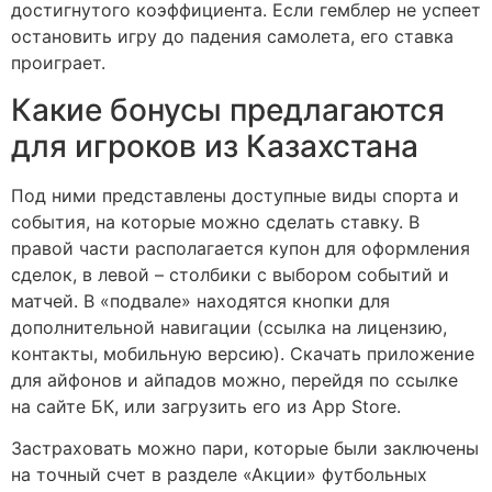
достигнутого коэффициента. Если гемблер не успеет
остановить игру до падения самолета, его ставка
проиграет.
Какие бонусы предлагаются
для игроков из Казахстана
Под ними представлены доступные виды спорта и
события, на которые можно сделать ставку. В
правой части располагается купон для оформления
сделок, в левой – столбики с выбором событий и
матчей. В «подвале» находятся кнопки для
дополнительной навигации (ссылка на лицензию,
контакты, мобильную версию). Скачать приложение
для айфонов и айпадов можно, перейдя по ссылке
на сайте БК, или загрузить его из App Store.
Застраховать можно пари, которые были заключены
на точный счет в разделе «Акции» футбольных