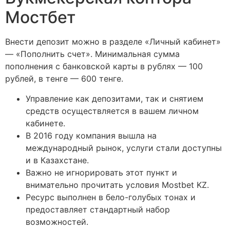
Мостбет
Внести депозит можно в разделе «Личный кабинет»
— «Пополнить счет». Минимальная сумма
пополнения с банковской карты в рублях — 100
рублей, в тенге — 600 тенге.
Управление как депозитами, так и снятием
средств осуществляется в вашем личном
кабинете.
В 2016 году компания вышла на
международный рынок, услуги стали доступны
и в Казахстане.
Важно не игнорировать этот пункт и
внимательно прочитать условия Mostbet KZ.
Ресурс выполнен в бело-голубых тонах и
предоставляет стандартный набор
возможностей.