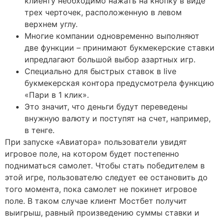
клиенту необходимо нажать на кнопку в виде
трех черточек, расположенную в левом
верхнем углу.
Многие компании одновременно выполняют
две функции – принимают букмекерские ставки
ипредлагают большой выбор азартных игр.
Специально для быстрых ставок в live
букмекерская контора предусмотрела функцию
«Пари в 1 клик».
Это значит, что деньги будут переведены
внужную валюту и поступят на счет, например,
в тенге.
При запуске «Авиатора» пользователи увидят
игровое поле, на котором будет постепенно
подниматься самолет. Чтобы стать победителем в
этой игре, пользователю следует ее остановить до
того момента, пока самолет не покинет игровое
поле. В таком случае клиент Мостбет получит
выигрыш, равный произведению суммы ставки и