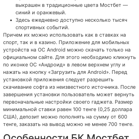
выкрашен в традиционные цвета Мостбет —
синий и оранжевый.
Здесь ежедневно доступно несколько тысяч
спортивных событий.
Причем их можно использовать как в ставках на
спорт, так и в казино. Приложение для мобильных
устройств на ОС Android можно скачать только на
официальном сайте. Для этого необходимо кликнуть
по иконке ОС «Андроид» в левом верхнем углу и
нажать на кнопку «Загрузить для Android». Перед
установкой приложения следует разрешить
скачивание софта из неизвестного источника. После
завершения установки пользователь может вернуть
первоначальные настройки своего гаджета. Размер
минимальной ставки равен 100 тенге (0,25 доллара
США), депозит можно пополнять на сумму от 600
тенге, заказать на вывод можно не менее 700 тенге.
Особенности БК Мостбет