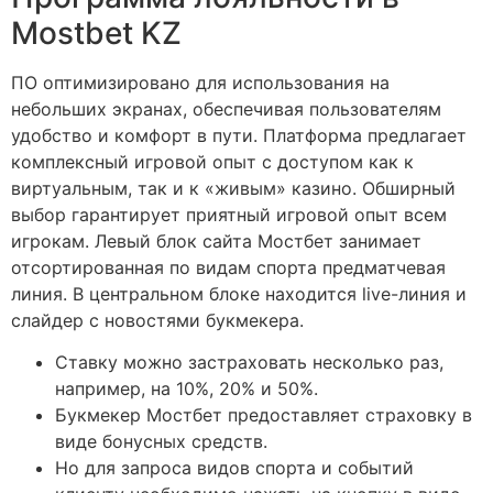
Mostbet KZ
ПО оптимизировано для использования на
небольших экранах, обеспечивая пользователям
удобство и комфорт в пути. Платформа предлагает
комплексный игровой опыт с доступом как к
виртуальным, так и к «живым» казино. Обширный
выбор гарантирует приятный игровой опыт всем
игрокам. Левый блок сайта Мостбет занимает
отсортированная по видам спорта предматчевая
линия. В центральном блоке находится live-линия и
слайдер с новостями букмекера.
Ставку можно застраховать несколько раз,
например, на 10%, 20% и 50%.
Букмекер Мостбет предоставляет страховку в
виде бонусных средств.
Но для запроса видов спорта и событий