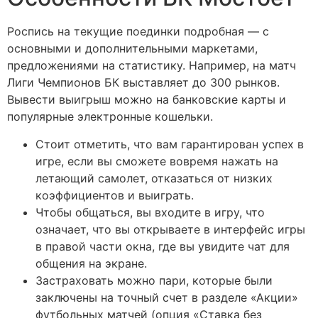
Роспись на текущие поединки подробная — с
основными и дополнительными маркетами,
предложениями на статистику. Например, на матч
Лиги Чемпионов БК выставляет до 300 рынков.
Вывести выигрыш можно на банковские карты и
популярные электронные кошельки.
Стоит отметить, что вам гарантирован успех в
игре, если вы сможете вовремя нажать на
летающий самолет, отказаться от низких
коэффициентов и выиграть.
Чтобы общаться, вы входите в игру, что
означает, что вы открываете в интерфейс игры
в правой части окна, где вы увидите чат для
общения на экране.
Застраховать можно пари, которые были
заключены на точный счет в разделе «Акции»
футбольных матчей (опция «Ставка без