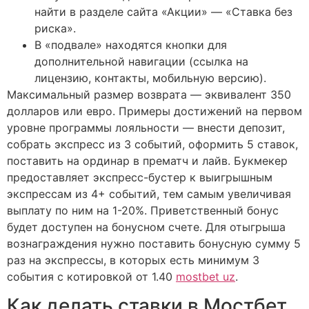
найти в разделе сайта «Акции» — «Ставка без
риска».
В «подвале» находятся кнопки для
дополнительной навигации (ссылка на
лицензию, контакты, мобильную версию).
Максимальный размер возврата — эквивалент 350
долларов или евро. Примеры достижений на первом
уровне программы лояльности — внести депозит,
собрать экспресс из 3 событий, оформить 5 ставок,
поставить на ординар в прематч и лайв. Букмекер
предоставляет экспресс-бустер к выигрышным
экспрессам из 4+ событий, тем самым увеличивая
выплату по ним на 1-20%. Приветственный бонус
будет доступен на бонусном счете. Для отыгрыша
вознаграждения нужно поставить бонусную сумму 5
раз на экспрессы, в которых есть минимум 3
события с котировкой от 1.40
mostbet uz
.
Как делать ставки в Мостбет