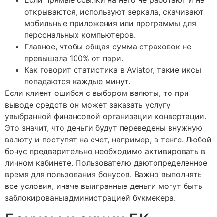
открываются, используют зеркала, скачивают
мобильные приложения или программы для
персональных компьютеров.
Главное, чтобы общая сумма страховок не
превышала 100% от пари.
Как говорит статистика в Aviator, такие иксы
попадаются каждые минут.
Если клиент ошибся с выбором валюты, то при
выводе средств он может заказать услугу
увыбранной финансовой организации конвертации.
Это значит, что деньги будут переведены внужную
валюту и поступят на счет, например, в тенге. Любой
бонус предварительно необходимо активировать в
личном кабинете. Пользователю даютопределенное
время для пользования бонусов. Важно выполнять
все условия, иначе выигранные деньги могут быть
заблокированыадминистрацией букмекера.