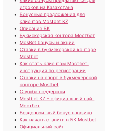
Какие бонусы предлагаются для
игроков из Казахстана
Бонусные предложения для
клиентов Mostbet KZ
Описание БК
Букмекерская контора Мостбет
MosBet бонусы и акции
Ставки в букмекерской конторе
Mostbet
Как стать клиентом Мостбет:
инструкция по регистрации
Ставки на спорт в букмекерской
конторе Mostbet
Служба поддержки
Mostbet KZ – официальный сайт
Мостбет
Бездепозитный бонус в казино
Как начать ставить в БК Mostbet
Oфициальный сайт