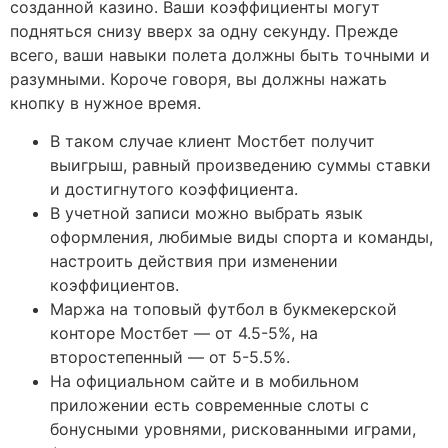
созданной казино. Ваши коэффициенты могут
подняться снизу вверх за одну секунду. Прежде
всего, ваши навыки полета должны быть точными и
разумными. Короче говоря, вы должны нажать
кнопку в нужное время.
В таком случае клиент Мостбет получит
выигрыш, равный произведению суммы ставки
и достигнутого коэффициента.
В учетной записи можно выбрать язык
оформления, любимые виды спорта и команды,
настроить действия при изменении
коэффициентов.
Маржа на топовый футбол в букмекерской
конторе Мостбет — от 4.5-5%, на
второстепенный — от 5-5.5%.
На официальном сайте и в мобильном
приложении есть современные слоты с
бонусными уровнями, рискованными играми,