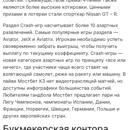
событий. Преимуществом прематч-линии также
являются более высокие котировки. Ценными
призами в лотереи стали спорткар Nissan GT – R.
Раздел Crash-игр насчитывает более 10 азартных
развлечений. Самые популярные игры раздела —
Aviator, JetX и Aviatrix. Игрокам необходимо успеть
своевременно забрать выигрыш, чтобы получить
выплату по текущему коэффициенту. Crash-игры —
новая категория азартных игр по принципу «все или
ничего», где участники чаще всего ставят на
взлетающий самолет, реже на ракету или машину. В
лайве Мостбет КЗ нет видеотрансляций матчей, но
доступны инфографики большинства событий.
Любителям гандбола Мостбет предлагает пари на
Лигу Чемпионов, чемпионаты Испании, Дании,
Франции, Норвегии, Швеции, Германии, Польши и
других европейских стран.
Букмекерская контора