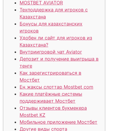
MOSTBET AVIATOR
Техподдержка для игроков с
Казахстана
Бонусы для казахстанских
игроков
Удобен ли сайт для игроков из
Казахстана?
Внутриигровой чат Aviator
Депозит и получение выигрыша в
тенге
Как зарегистрироваться в
Мостбет
Ең жақсы слоттар Mostbet com
Какие платёжные системы
поддерживает Мостбет
Отзывы клиентов букмекера
Mostbet KZ
Мобильное приложение Мостбет
Другие виды спорта