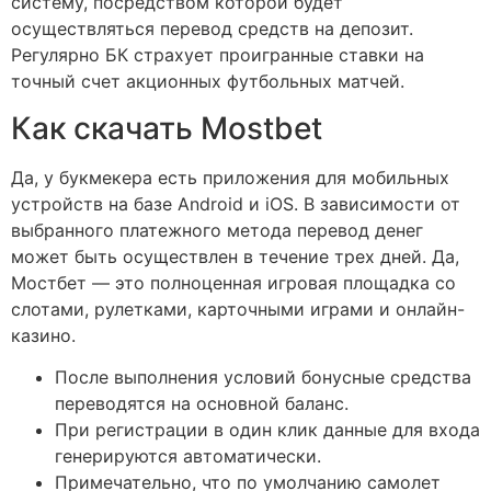
систему, посредством которой будет
осуществляться перевод средств на депозит.
Регулярно БК страхует проигранные ставки на
точный счет акционных футбольных матчей.
Как скачать Mostbet
Да, у букмекера есть приложения для мобильных
устройств на базе Android и iOS. В зависимости от
выбранного платежного метода перевод денег
может быть осуществлен в течение трех дней. Да,
Мостбет — это полноценная игровая площадка со
слотами, рулетками, карточными играми и онлайн-
казино.
После выполнения условий бонусные средства
переводятся на основной баланс.
При регистрации в один клик данные для входа
генерируются автоматически.
Примечательно, что по умолчанию самолет