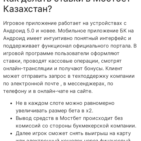
Казахстан?
Игровое приложение работает на устройствах с
Андроид 5.0 и новее. Мобильное приложение БК на
Андроид имеет интуитивно понятный интерфейс и
поддерживает функционал официального портала. В
игровой программе пользователи оформляют
ставки, проводят кассовые операции, смотрят
онлайн-трансляции и получают бонусы. Клиент
может отправить запрос в техподдержку компании
по электронной почте , в мессенджерах, по
телефону и в онлайн-чате на сайте.
Не в каждом слоте можно равномерно
увеличивать размер бета в х2.
Вывод средств в Мостбет происходит без
комиссий со стороны букмекерской компании.
Далее игрок сможет снять выигрыш на карту
или электронный кошелек через финансовый