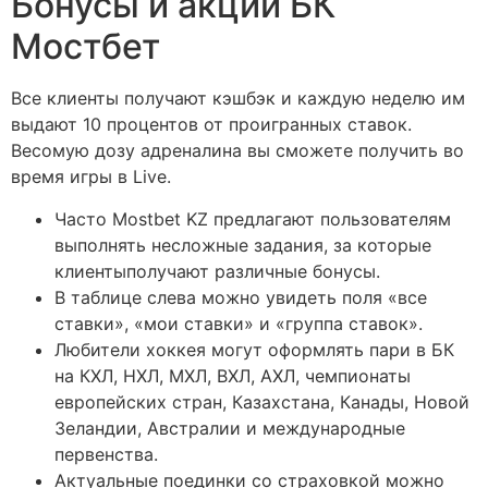
Бонусы и акции БК
Мостбет
Все клиенты получают кэшбэк и каждую неделю им
выдают 10 процентов от проигранных ставок.
Весомую дозу адреналина вы сможете получить во
время игры в Live.
Часто Mostbet KZ предлагают пользователям
выполнять несложные задания, за которые
клиентыполучают различные бонусы.
В таблице слева можно увидеть поля «все
ставки», «мои ставки» и «группа ставок».
Любители хоккея могут оформлять пари в БК
на КХЛ, НХЛ, МХЛ, ВХЛ, АХЛ, чемпионаты
европейских стран, Казахстана, Канады, Новой
Зеландии, Австралии и международные
первенства.
Актуальные поединки со страховкой можно