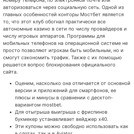
авторизоваться через социальную сеть. Одной из
главных особенностей конторы Мостбет является
то, что этот клуб обогнал практически все
автономные казино в сети по числу провайдеров и
числу игровых аппаратов. Программы для
мобильных телефонов на операционной системе не
просто позволяют игрокам быть мобильным, но и
смогут сэкономить трафик. Также с их помощью
решается вопрос блокирования официального
сайта.
Оценим, насколько она отличается от основной
версии и приложений для смартфонов, ее
плюсы и минусы в сравнении с десктоп-
вариантом mostbet.
Для отыгрыша выигрыша с фриспинов
букмекер устанавливает вейджер х40.
Эти купоны можно свободно использовать как
в слотах, так и в Aviator.