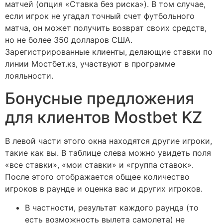
матчей (опция «Ставка без риска»). В том случае,
если игрок не угадал точный счет футбольного
матча, он может получить возврат своих средств,
но не более 350 долларов США.
Зарегистрированные клиенты, делающие ставки по
линии Мостбет.кз, участвуют в программе
лояльности.
Бонусные предложения
для клиентов Mostbet KZ
В левой части этого окна находятся другие игроки,
такие как вы. В таблице слева можно увидеть поля
«все ставки», «мои ставки» и «группа ставок».
После этого отображается общее количество
игроков в раунде и оценка вас и других игроков.
В частности, результат каждого раунда (то
есть возможность вылета самолета) не