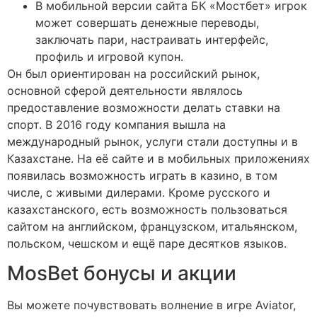
В мобильной версии сайта БК «Мостбет» игрок
может совершать денежные переводы,
заключать пари, настраивать интерфейс,
профиль и игровой купон.
Он был ориентирован на российский рынок,
основной сферой деятельности являлось
предоставление возможности делать ставки на
спорт. В 2016 году компания вышла на
международный рынок, услуги стали доступны и в
Казахстане. На её сайте и в мобильных приложениях
появилась возможность играть в казино, в том
числе, с живыми дилерами. Кроме русского и
казахстанского, есть возможность пользоваться
сайтом на английском, французском, итальянском,
польском, чешском и ещё паре десятков языков.
MosBet бонусы и акции
Вы можете почувствовать волнение в игре Aviator,