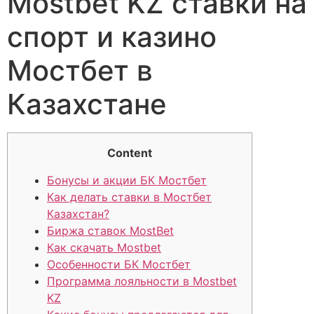
Mostbet KZ ставки на
спорт и казино
Мостбет в
Казахстане
Content
Бонусы и акции БК Мостбет
Как делать ставки в Мостбет
Казахстан?
Биржа ставок MostBet
Как скачать Mostbet
Особенности БК Мостбет
Программа лояльности в Mostbet
KZ