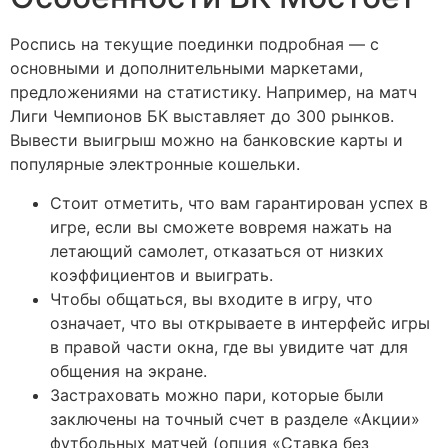
Роспись на текущие поединки подробная — с
основными и дополнительными маркетами,
предложениями на статистику. Например, на матч
Лиги Чемпионов БК выставляет до 300 рынков.
Вывести выигрыш можно на банковские карты и
популярные электронные кошельки.
Стоит отметить, что вам гарантирован успех в
игре, если вы сможете вовремя нажать на
летающий самолет, отказаться от низких
коэффициентов и выиграть.
Чтобы общаться, вы входите в игру, что
означает, что вы открываете в интерфейс игры
в правой части окна, где вы увидите чат для
общения на экране.
Застраховать можно пари, которые были
заключены на точный счет в разделе «Акции»
футбольных матчей (опция «Ставка без