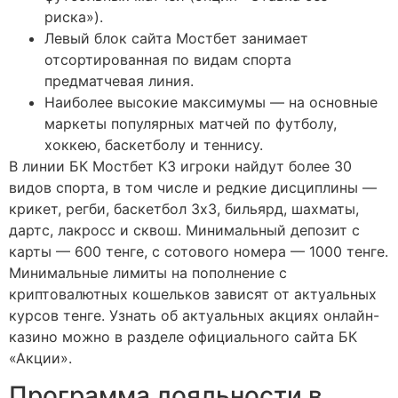
риска»).
Левый блок сайта Мостбет занимает
отсортированная по видам спорта
предматчевая линия.
Наиболее высокие максимумы — на основные
маркеты популярных матчей по футболу,
хоккею, баскетболу и теннису.
В линии БК Мостбет КЗ игроки найдут более 30
видов спорта, в том числе и редкие дисциплины —
крикет, регби, баскетбол 3х3, бильярд, шахматы,
дартс, лакросс и сквош. Минимальный депозит с
карты — 600 тенге, с сотового номера — 1000 тенге.
Минимальные лимиты на пополнение с
криптовалютных кошельков зависят от актуальных
курсов тенге. Узнать об актуальных акциях онлайн-
казино можно в разделе официального сайта БК
«Акции».
Программа лояльности в