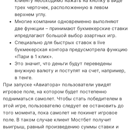
клиенту необходимо нажать на кнопку в виде
трех черточек, расположенную в левом
верхнем углу.
Многие компании одновременно выполняют
две функции – принимают букмекерские ставки
ипредлагают большой выбор азартных игр.
Специально для быстрых ставок в live
букмекерская контора предусмотрела функцию
«Пари в 1 клик».
Это значит, что деньги будут переведены
внужную валюту и поступят на счет, например,
в тенге.
При запуске «Авиатора» пользователи увидят
игровое поле, на котором будет постепенно
подниматься самолет. Чтобы стать победителем в
этой игре, пользователю следует ее остановить до
того момента, пока самолет не покинет игровое
поле. В таком случае клиент Мостбет получит
выигрыш, равный произведению суммы ставки и