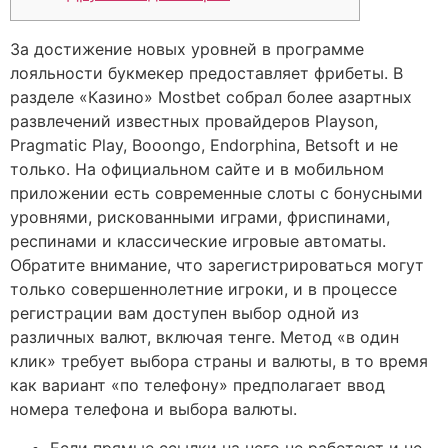
За достижение новых уровней в программе
лояльности букмекер предоставляет фрибеты. В
разделе «Казино» Mostbet собрал более азартных
развлечений известных провайдеров Playson,
Pragmatic Play, Booongo, Endorphina, Betsoft и не
только. На официальном сайте и в мобильном
приложении есть современные слоты с бонусными
уровнями, рискованными играми, фриспинами,
респинами и классические игровые автоматы.
Обратите внимание, что зарегистрироваться могут
только совершеннолетние игроки, и в процессе
регистрации вам доступен выбор одной из
различных валют, включая тенге. Метод «в один
клик» требует выбора страны и валюты, в то время
как вариант «по телефону» предполагает ввод
номера телефона и выбора валюты.
Если прямые ссылки на него не работают и не