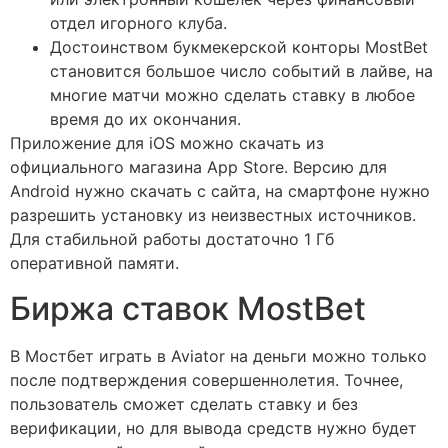
отдел игорного клуба.
Достоинством букмекерской конторы MostBet
становится большое число событий в лайве, на
многие матчи можно сделать ставку в любое
время до их окончания.
Приложение для iOS можно скачать из
официального магазина App Store. Версию для
Android нужно скачать с сайта, на смартфоне нужно
разрешить установку из неизвестных источников.
Для стабильной работы достаточно 1 Гб
оперативной памяти.
Биржа ставок MostBet
В Мостбет играть в Aviator на деньги можно только
после подтверждения совершеннолетия. Точнее,
пользователь сможет сделать ставку и без
верификации, но для вывода средств нужно будет