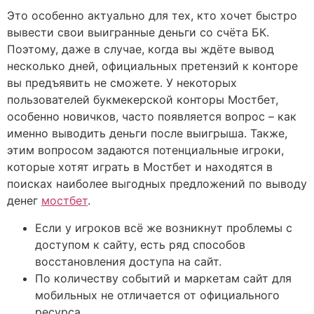
Это особенно актуально для тех, кто хочет быстро
вывести свои выигранные деньги со счёта БК.
Поэтому, даже в случае, когда вы ждёте вывод
несколько дней, официальных претензий к конторе
вы предъявить не сможете. У некоторых
пользователей букмекерской конторы Мостбет,
особенно новичков, часто появляется вопрос – как
именно выводить деньги после выигрыша. Также,
этим вопросом задаются потенциальные игроки,
которые хотят играть в Мостбет и находятся в
поисках наиболее выгодных предложений по выводу
денег
мостбет
.
Если у игроков всё же возникнут проблемы с
доступом к сайту, есть ряд способов
восстановления доступа на сайт.
По количеству событий и маркетам сайт для
мобильных не отличается от официального
ресурса.