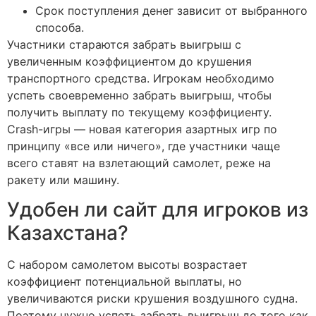
Срок поступления денег зависит от выбранного
способа.
Участники стараются забрать выигрыш с
увеличенным коэффициентом до крушения
транспортного средства. Игрокам необходимо
успеть своевременно забрать выигрыш, чтобы
получить выплату по текущему коэффициенту.
Crash-игры — новая категория азартных игр по
принципу «все или ничего», где участники чаще
всего ставят на взлетающий самолет, реже на
ракету или машину.
Удобен ли сайт для игроков из
Казахстана?
С набором самолетом высоты возрастает
коэффициент потенциальной выплаты, но
увеличиваются риски крушения воздушного судна.
Поэтому нужно успеть забрать выигрыш до того как