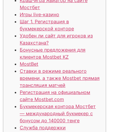
Краш-игра Авиатор на сайте
Мостбет
Игры live-казино
Шаг 1. Регистрация в
букмекерской конторе
Удобен ли сайт для игроков из
Казахстана?
Бонусные предложения для
клиентов Mostbet KZ
MostBet
Ставки в режиме реального
времени, а также Mostbet прямая
трансляция матчей
Регистрация на официальном
сайте Mostbet.com
Букмекерская контора Мостбет
— международный букмекер с
бонусом до 140000 тенге
Служба поддержки