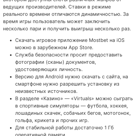
ведущих производителей. Ставки в режиме
реального времени отличаются динамичностью. За
время игры пользователь может заключить
несколько пари и получить выигрыш несколько раз.
Скачать игровое приложение Mostbet на iOS
можно в зарубежном App Store.
Служба безопасности просит предоставить
фотографии (сканы) документов,
удостоверяющих личность.
Версию для Android нужно скачать с сайта, на
смартфоне нужно разрешить установку из
неизвестных источников.
В разделе «Казино» — «Virtuals» можно сыграть
в спортивные симуляторы — футбола, хоккея,
лошадиных скачек, собачьих бегов, мотогонок,
гольфа, крикета и прочих игр.
Для стабильной работы достаточно 1 Гб
оперативной памяти.