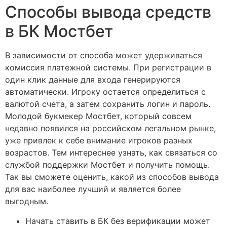
Способы вывода средств
в БК Мостбет
В зависимости от способа может удерживаться
комиссия платежной системы. При регистрации в
один клик данные для входа генерируются
автоматически. Игроку остается определиться с
валютой счета, а затем сохранить логин и пароль.
Молодой букмекер Мостбет, который совсем
недавно появился на российском легальном рынке,
уже привлек к себе внимание игроков разных
возрастов. Тем интереснее узнать, как связаться со
службой поддержки Мостбет и получить помощь.
Так вы сможете оценить, какой из способов вывода
для вас наиболее лучший и является более
выгодным.
Начать ставить в БК без верификации может