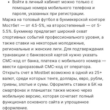
Войти в личный кабинет можно только с
помощью номера мобильного телефона и
пароля, указанных при регистрации.
Маржа на топовый футбол в букмекерской конторе
Мостбет — от 4.5-5%, на второстепенный — от 5-
5.5%. Букмекер предлагает широкий охват
спортивных событий профессионального уровня, а
также ставки на некоторые молодежные,
региональные и женские лиги. Для подтверждения
транзакции с банковской картой нужно указать
СМС-код от банка, платежа с мобильного номера —
ввести одноразовый СМС-код от оператора.
Открыть счет в Mostbet возможно в одной из 25+
валют, среди которых тенге, доллары, евро, рубли,
гривны, злотые и сумы. Оформлять ставки в БК на
смартфонах и планшетах также можно через
мобильную версию, которая сочетает полный
функционал основного сайта и упрощенное
оформление.