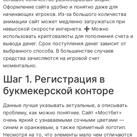
Оформление сайта удобно и понятно даже для
начинающих игроков. Из-за большого количества
анимации сайт может медленно загружаться при
невысокой скорости интернета. ➕ Можно
использовать криптовалюты для пополнения счета и
вывода денег. Срок поступления денег зависит от
выбранного способа. В большинстве случаев
средства зачисляются на игровой счет
моментально.
Шаг 1. Регистрация в
букмекерской конторе
Данные лучше указывать актуальные, а описывать
проблему, как можно понятнее. Сайт «Мостбет»
очень яркий с узнаваемыми сочными цветами —
синим и оранжевым, а также приметный логотип.
Несмотря на то, что элементы мало чем отличаются