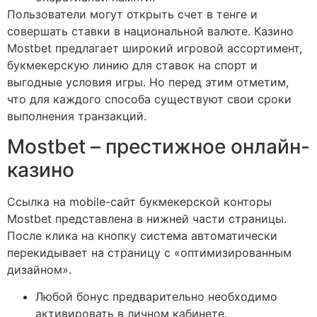
Пользователи могут открыть счет в тенге и
совершать ставки в национальной валюте. Казино
Mostbet предлагает широкий игровой ассортимент,
букмекерскую линию для ставок на спорт и
выгодные условия игры. Но перед этим отметим,
что для каждого способа существуют свои сроки
выполнения транзакций.
Mostbet – престижное онлайн-
казино
Ссылка на mobile-сайт букмекерской конторы
Mostbet представлена в нижней части страницы.
После клика на кнопку система автоматически
перекидывает на страницу с «оптимизированным
дизайном».
Любой бонус предварительно необходимо
активировать в личном кабинете.