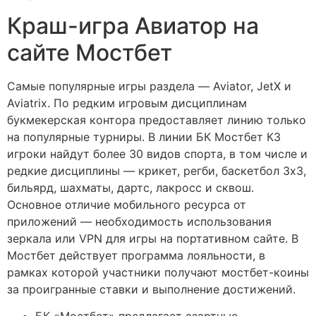
Краш-игра Авиатор на
сайте Мостбет
Самые популярные игры раздела — Aviator, JetX и
Aviatrix. По редким игровым дисциплинам
букмекерская контора предоставляет линию только
на популярные турниры. В линии БК Мостбет КЗ
игроки найдут более 30 видов спорта, в том числе и
редкие дисциплины — крикет, регби, баскетбол 3х3,
бильярд, шахматы, дартс, лакросс и сквош.
Основное отличие мобильного ресурса от
приложений — необходимость использования
зеркала или VPN для игры на портативном сайте. В
Мостбет действует программа лояльности, в
рамках которой участники получают мостбет-коины
за проигранные ставки и выполнение достижений.