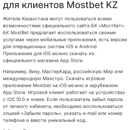
для клиентов Mostbet KZ
Жители Казахстана могут пользоваться всеми
возможностями официального сайта БК «Мостбет».
БК MostBet предлагает воспользоваться своими
услугами через мобильные приложения, есть версии
для операционных систем iOS и Android.
Приложение для iOS можно скачать из
официального магазина App Store.
Например, Визу, МастерКард, российскую Мир или
международную Маэстро. Скачать игровое
приложение Mostbet на iOS можно в зарубежном
App Store. Игровой клиент работает на устройствах
с iOS 10.0 и новее. Если пользователь забыл пароль
от личного кабинета, необходимо воспользоваться
опцией «Забыли пароль», указать e-mail или номер
телефона и ввести уникальный код.