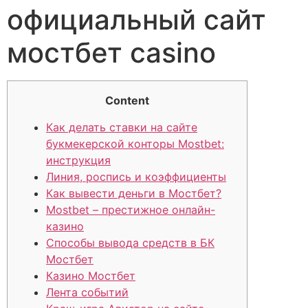
официальный сайт
мостбет casino
Content
Как делать ставки на сайте
букмекерской конторы Mostbet:
инструкция
Линия, роспись и коэффициенты
Как вывести деньги в Мостбет?
Mostbet – престижное онлайн-
казино
Способы вывода средств в БК
Мостбет
Казино Мостбет
Лента событий