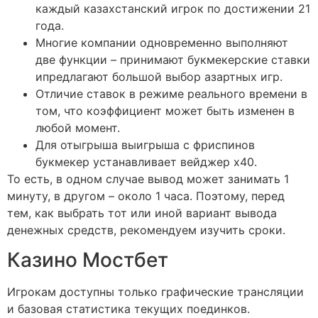
каждый казахстанский игрок по достижении 21
года.
Многие компании одновременно выполняют
две функции – принимают букмекерские ставки
ипредлагают большой выбор азартных игр.
Отличие ставок в режиме реального времени в
том, что коэффициент может быть изменен в
любой момент.
Для отыгрыша выигрыша с фриспинов
букмекер устанавливает вейджер х40.
То есть, в одном случае вывод может занимать 1
минуту, в другом – около 1 часа. Поэтому, перед
тем, как выбрать тот или иной вариант вывода
денежных средств, рекомендуем изучить сроки.
Казино Мостбет
Игрокам доступны только графические трансляции
и базовая статистика текущих поединков.