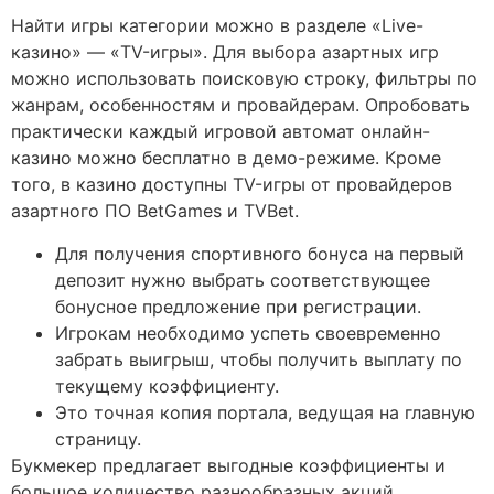
Найти игры категории можно в разделе «Live-
казино» — «TV-игры». Для выбора азартных игр
можно использовать поисковую строку, фильтры по
жанрам, особенностям и провайдерам. Опробовать
практически каждый игровой автомат онлайн-
казино можно бесплатно в демо-режиме. Кроме
того, в казино доступны TV-игры от провайдеров
азартного ПО BetGames и TVBet.
Для получения спортивного бонуса на первый
депозит нужно выбрать соответствующее
бонусное предложение при регистрации.
Игрокам необходимо успеть своевременно
забрать выигрыш, чтобы получить выплату по
текущему коэффициенту.
Это точная копия портала, ведущая на главную
страницу.
Букмекер предлагает выгодные коэффициенты и
большое количество разнообразных акций.