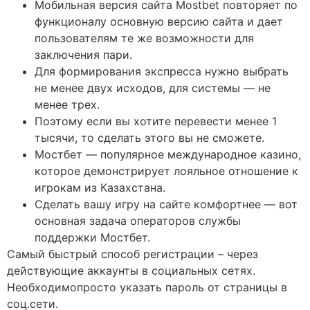
Мобильная версия сайта Mostbet повторяет по
функционалу основную версию сайта и дает
пользователям те же возможности для
заключения пари.
Для формирования экспресса нужно выбрать
не менее двух исходов, для системы — не
менее трех.
Поэтому если вы хотите перевести менее 1
тысячи, то сделать этого вы не сможете.
Мостбет — популярное международное казино,
которое демонстрирует лояльное отношение к
игрокам из Казахстана.
Сделать вашу игру на сайте комфортнее — вот
основная задача операторов службы
поддержки Мостбет.
Самый быстрый способ регистрации – через
действующие аккаунты в социальных сетях.
Необходимопросто указать пароль от страницы в
соц.сети.