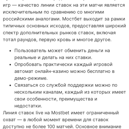
игр — качество линии ставок на эти матчи является
исключительным по сравнению со многими
российскими аналогами. Мостбет выходит за рамки
типичных основных исходов, предоставляя широкий
спектр дополнительных рынков ставок, включая
тотал раундов, первую кровь и многое другое.
Пользователь может обменить деньги на
реальные и делать на них ставки.
Опробовать практически каждый игровой
автомат онлайн-казино можно бесплатно в
демо-режиме.
Связаться со службой поддержки можно по
нескольким каналам, каждый из которых имеет
свои особенности, преимущества и
недостатки.
Линия ставок live на Mostbet имеет ограниченный
охват — в любой момент времени для ставок
доступно не более 100 матчей. Основное внимание