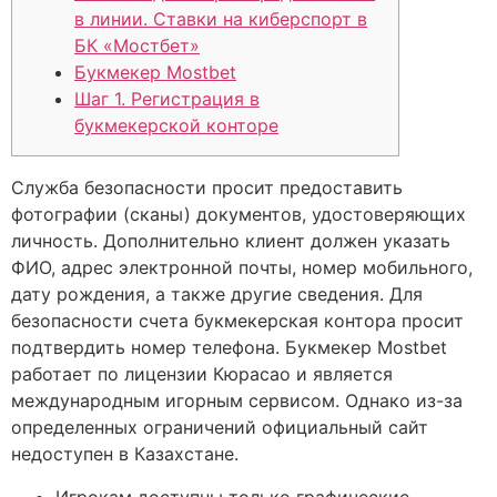
в линии. Ставки на киберспорт в
БК «Мостбет»
Букмекер Mostbet
Шаг 1. Регистрация в
букмекерской конторе
Служба безопасности просит предоставить
фотографии (сканы) документов, удостоверяющих
личность. Дополнительно клиент должен указать
ФИО, адрес электронной почты, номер мобильного,
дату рождения, а также другие сведения. Для
безопасности счета букмекерская контора просит
подтвердить номер телефона. Букмекер Mostbet
работает по лицензии Кюрасао и является
международным игорным сервисом. Однако из-за
определенных ограничений официальный сайт
недоступен в Казахстане.
Игрокам доступны только графические