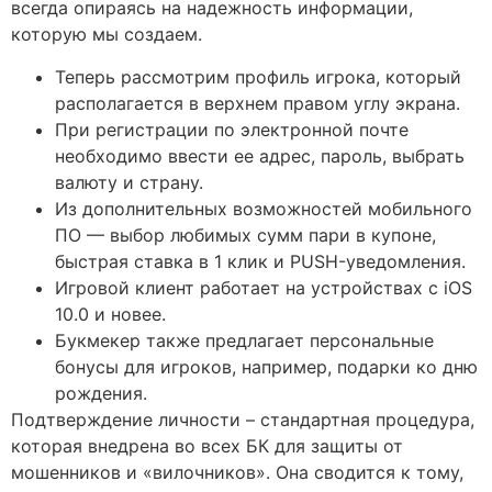
всегда опираясь на надежность информации,
которую мы создаем.
Теперь рассмотрим профиль игрока, который
располагается в верхнем правом углу экрана.
При регистрации по электронной почте
необходимо ввести ее адрес, пароль, выбрать
валюту и страну.
Из дополнительных возможностей мобильного
ПО — выбор любимых сумм пари в купоне,
быстрая ставка в 1 клик и PUSH-уведомления.
Игровой клиент работает на устройствах с iOS
10.0 и новее.
Букмекер также предлагает персональные
бонусы для игроков, например, подарки ко дню
рождения.
Подтверждение личности – стандартная процедура,
которая внедрена во всех БК для защиты от
мошенников и «вилочников». Она сводится к тому,