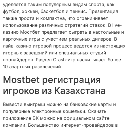
уделяется таким популярным видам спорта, как
футбол, хоккей, баскетбол и теннис. Презентация
также проста и компактна, что ограничивает
использование различных стратегий ставок. В live-
казино Мостбет предлагает сыграть в настольные и
карточные игры с участием реальных дилеров. В
лайв-казино игровой процесс ведется из настоящих
игорных заведений или специальных студий
провайдеров. Раздел Crash-игр насчитывает более
10 азартных развлечений.
Mostbet регистрация
игроков из Казахстана
Вывести выигрыш можно на банковские карты и
популярные электронные кошельки. Скачать
приложение БК можно на официальном сайте
компании. Большинство интернет-провайдеров в