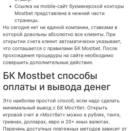
Ссылка на mobile-сайт букмекерской конторы
Mostbet представлена в нижней части
страницы.
Но сегодня нет ни единой компании, ставками в
которой довольны абсолютно все клиенты. При
открытии счета клиент автоматически указывает,
что соглашается с правилами БК Mostbet. После
прохождения процедуры на сайте необходимо
совершить дополнительные действия.
БК Mostbet способы
оплаты и вывода денег
Это наиболее простой способ, если надо сделать
минимальный вывод с БК Мостбет. Открыть
игровой счет в «Мостбет» можно в рублях, тенге,
гривнах, долларах, евро и 20+ иных валютах.
Перечень доступных платежных методов зависит от