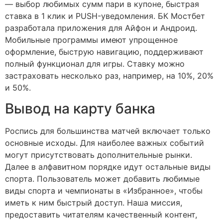
— выбор любимых сумм пари в купоне, быстрая
ставка в 1 клик и PUSH-уведомления. БК Мостбет
разработала приложения для Айфон и Андроид.
Мобильные программы имеют упрощенное
оформление, быструю навигацию, поддерживают
полный функционал для игры. Ставку можно
застраховать несколько раз, например, на 10%, 20%
и 50%.
Вывод на карту банка
Роспись для большинства матчей включает только
основные исходы. Для наиболее важных событий
могут присутствовать дополнительные рынки.
Далее в алфавитном порядке идут остальные виды
спорта. Пользователь может добавить любимые
виды спорта и чемпионаты в «Избранное», чтобы
иметь к ним быстрый доступ. Наша миссия,
предоставить читателям качественный контент,