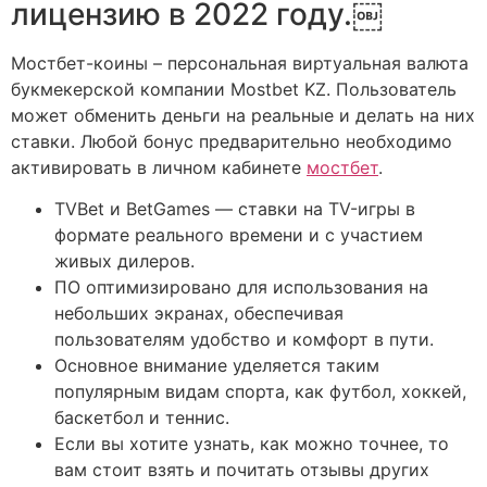
лицензию в 2022 году.￼
Мостбет-коины – персональная виртуальная валюта
букмекерской компании Mostbet KZ. Пользователь
может обменить деньги на реальные и делать на них
ставки. Любой бонус предварительно необходимо
активировать в личном кабинете
мостбет
.
TVBet и BetGames — ставки на TV-игры в
формате реального времени и с участием
живых дилеров.
ПО оптимизировано для использования на
небольших экранах, обеспечивая
пользователям удобство и комфорт в пути.
Основное внимание уделяется таким
популярным видам спорта, как футбол, хоккей,
баскетбол и теннис.
Если вы хотите узнать, как можно точнее, то
вам стоит взять и почитать отзывы других