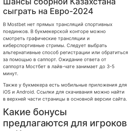
Шансы сборной Казахстана
сыграть на Евро-2024
В Mostbet нет прямых трансляций спортивных
поединков. В букмекерской конторе можно
смотреть графические трансляции и
киберспортивные стримы. Следует выбрать
альтернативные способ регистрации или обратиться
за помощью в саппорт. Ожидание ответа от
саппорта Мостбет в лайв-чате занимает до 3-5
минут.
Также у букмекера есть мобильные приложения для
iOS и Android. Ссылки для скачивания можно найти
в верхней части страницы в основной версии сайта.
Какие бонусы
предлагаются для игроков