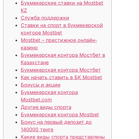
Букмекерские ставки на Mostbet
KZ
Служба поддержки
Ставки на спорт в букмекерской
конторе Mostbet
Mostbet – престижное онлайн-
казино
Букмекерская контора Мостбет в
Казахстане
Букмекерская контора Мостбет
Как начать ставить в БК Mostbet
Бонусы и акции
Букмекерская контора
Mostbet.com
Другие виды спорта
Букмекерская контора Mostbet
Бонус на первый депозит до
140000 тенге
Какие виды спорта представлены