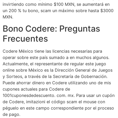
invirtiendo como mínimo $100 MXN, se aumentará en
un 200 % tu bono, scam un máximo sobre hasta $3000
MXN.
Bono Codere: Preguntas
Frecuentes
Codere México tiene las licencias necesarias para
operar sobre este país sumado a en muchos algunos.
Actualmente, el representante de regular este juego
online sobre México es la Dirección General de Juegos
y Sorteos, a través de la Secretaría de Gobernación.
Puede ahorrar dinero en Codere utilizando uno de mis
cupones actuales para Codere de
1001cuponesdedescuento. com. mx. Para usar un cupón
de Codere, imitazioni el código scam el mouse con
péguelo en este campo correspondiente por el proceso
de pago.