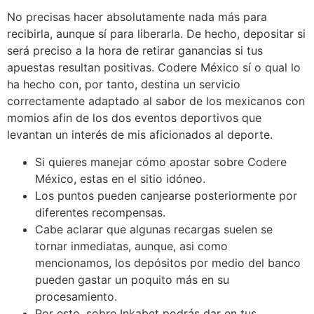
No precisas hacer absolutamente nada más para
recibirla, aunque sí para liberarla. De hecho, depositar si
será preciso a la hora de retirar ganancias si tus
apuestas resultan positivas. Codere México sí o qual lo
ha hecho con, por tanto, destina un servicio
correctamente adaptado al sabor de los mexicanos con
momios afin de los dos eventos deportivos que
levantan un interés de mis aficionados al deporte.
Si quieres manejar cómo apostar sobre Codere
México, estas en el sitio idóneo.
Los puntos pueden canjearse posteriormente por
diferentes recompensas.
Cabe aclarar que algunas recargas suelen se
tornar inmediatas, aunque, asi como
mencionamos, los depósitos por medio del banco
pueden gastar un poquito más en su
procesamiento.
Por esto, sobre Inkabet podrás dar en tus