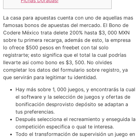
Fichas Doradas!
La casa para apuestas cuenta con uno de aquellas mas
famosas bonos de apuestas del mercado. El Bono de
Codere México trata delete 200% hasta $3, 000 MXN
sobre tu primera recarga, además de esto, la empresa
lo ofrece $500 pesos en freebet con tal solo
registrarte; esto significa que el total la cual podrías
llevarte asi como bono es $3, 500. No olvides
completar los datos del formulario sobre registro, ya
que servirán para legitimar tu identidad.
Hay más sobre 1, 000 juegos, y encontrarás la cual
el software y la selección de juegos y ofertas de
bonificación desprovisto depósito se adaptan a
tus preferencias.
Después selecciona el recreamiento y enseguida la
competición especifica o qual te interesa.
Todo el transformación de supervisión un juego en