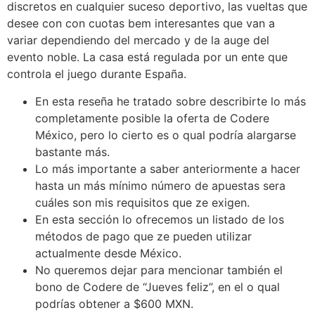
discretos en cualquier suceso deportivo, las vueltas que
desee con con cuotas bem interesantes que van a
variar dependiendo del mercado y de la auge del
evento noble. La casa está regulada por un ente que
controla el juego durante España.
En esta reseña he tratado sobre describirte lo más
completamente posible la oferta de Codere
México, pero lo cierto es o qual podría alargarse
bastante más.
Lo más importante a saber anteriormente a hacer
hasta un más mínimo número de apuestas sera
cuáles son mis requisitos que ze exigen.
En esta sección lo ofrecemos un listado de los
métodos de pago que ze pueden utilizar
actualmente desde México.
No queremos dejar para mencionar también el
bono de Codere de “Jueves feliz”, en el o qual
podrías obtener a $600 MXN.