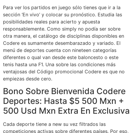
Para ver los partidos en juego sólo tienes que ir a la
sección ‘En vivo’ y colocar su pronóstico. Estudia las
posibilidades reales para acierto y apuesta
responsablemente. Como simply no podía ser sobre
otra manera, el catálogo de disciplinas disponibles en
Codere es sumamente desembarazado y variado. El
menú de deportes cuenta con nineteen categorías
diferentes o qual van desde este baloncesto o este
tenis hasta una F1. Una sobre las condiciones más
ventajosas del Código promocional Codere es que no
empiezas desde cero.
Bono Sobre Bienvenida Codere
Deportes: Hasta $5 500 Mxn +
500 Usd Mxn Extra En Exclusiva
Cada deporte tiene a new su vez filtrados las
competiciones activas sobre diferentes países. Por eso,