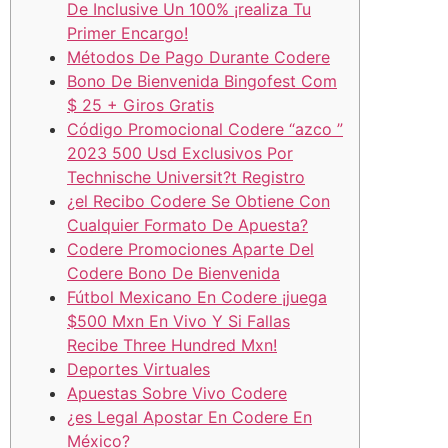
De Inclusive Un 100% ¡realiza Tu
Primer Encargo!
Métodos De Pago Durante Codere
Bono De Bienvenida Bingofest Com
$ 25 + Giros Gratis
Código Promocional Codere “azco ”
2023 500 Usd Exclusivos Por
Technische Universit?t Registro
¿el Recibo Codere Se Obtiene Con
Cualquier Formato De Apuesta?
Codere Promociones Aparte Del
Codere Bono De Bienvenida
Fútbol Mexicano En Codere ¡juega
$500 Mxn En Vivo Y Si Fallas
Recibe Three Hundred Mxn!
Deportes Virtuales
Apuestas Sobre Vivo Codere
¿es Legal Apostar En Codere En
México?