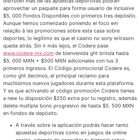
disfruten más de las apuestas deportivas podrán
aprovechar un paquete para forma usuario de inclusive
$5, 000 Fondos Disponibles con primeros tres depósito.
Aunque hemos comenzado poniendo el foco em
relação à las promociones sobre esta casa sobre
deportes, lo legítimo es que el casino no sony ericsson
queda atrás. Sin ir más lejos, el Codere pase
www.codere-mx.com
de bienvenida ght brinda hasta
$5. 000 MXN + $500 MXN adicionales con tus 3
primeros ingresos. El Código promocional Codere es,
como ght decimos, el principal reclamo para
muchisimos nuevos jugadores durante esta plataforma.
Y es que activando el código promoción Codere tienes
a new tu disposición $250 extra por tu registro, además
delete multiple bono progresivo de hasta $5. 500 MXN
en fondos de depósito.
A través sobre la aplicación podrás hacer tanto
apuestas deportivas como en juegos de online