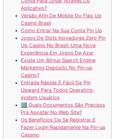
Conta Para Jogar Através Do
Aplicativo?
Versão Afin De Mobile Do Flag Up
Casino Brasil
Como Entrar Na Sua Conta Pin Up
Jogos De Slots Inovadores Zero Pin
Up Casino No Brasil: Uma Nova
Experiência Em Jogos De Azar
Existe Um Bônus Search Engine
Marketing Depósito No Pin-up
Casino?
Entrada Rápida E Fácil De Pin
Upward Para Todos Operating-
system Usuários
⃣ Quais Documentos São Precisos
Pra Apostar No Web Site?
Os Benefícios De Se Registrar E
Fazer Login Rapidamente Na Pin-up
Cassino