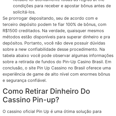
condições para receber e apostar bônus antes de
solicitá-los.
Se prorrogar depositando, seu de acordo com e
terceiro depósito podem te fiar 100% de bônus, com
R$1500 creditados. Na verdade, quaisquer mesmos
métodos estão disponíveis para superar dinheiro e pra
depósitos. Portanto, você não deve possuir dúvidas
sobre a new confiabilidade desse procedimento. Na
tabela abaixo você pode observar algumas informações
sobre a retirada de fundos do Pin-Up Casino Brasil. Em
conclusão, o site Pin Up Cassino no Brasil oferece uma
experiência de game de alto nível com enormes bônus
e segurança confiável.
Como Retirar Dinheiro Do
Cassino Pin-up?
O cassino oficial Pin Up é uma ótima solução para