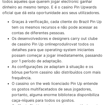
todos aqueles que querem jogar electronic ganhar
dinheiro ao mesmo tempo. E é o casino Pin Upwards
oficial que dá esta oportunidade aos seus utilizadores.
Graças à verificação, cada cliente do Brazil Pin Up
tem os mesmos recursos e não pode acessar as
contas de diferentes pessoas.
Os desenvolvedores e designers carry out clube
de cassino Pin Up onlineprodulirovat todos os
detalhes para que operating-system iniciantes
possam começar a jogar imediatamente, passando
por 1 período de adaptação.
As configurações ze adaptam à situação e os
bônus perform cassino são distribuídos com mais
frequência.
O cassino on the web licenciado Pin Up entende
os gostos multifacetados de seus jogadores,
portanto, alguma enorme biblioteca disponibiliza
caça-níqueis para todos os gostos.