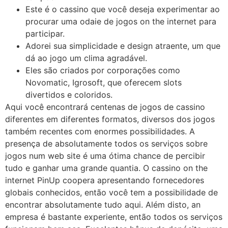
Este é o cassino que você deseja experimentar ao
procurar uma odaie de jogos on the internet para
participar.
Adorei sua simplicidade e design atraente, um que
dá ao jogo um clima agradável.
Eles são criados por corporações como
Novomatic, Igrosoft, que oferecem slots
divertidos e coloridos.
Aqui você encontrará centenas de jogos de cassino
diferentes em diferentes formatos, diversos dos jogos
também recentes com enormes possibilidades. A
presença de absolutamente todos os serviços sobre
jogos num web site é uma ótima chance de percibir
tudo e ganhar uma grande quantia. O cassino on the
internet PinUp coopera apresentando fornecedores
globais conhecidos, então você tem a possibilidade de
encontrar absolutamente tudo aqui. Além disto, an
empresa é bastante experiente, então todos os serviços