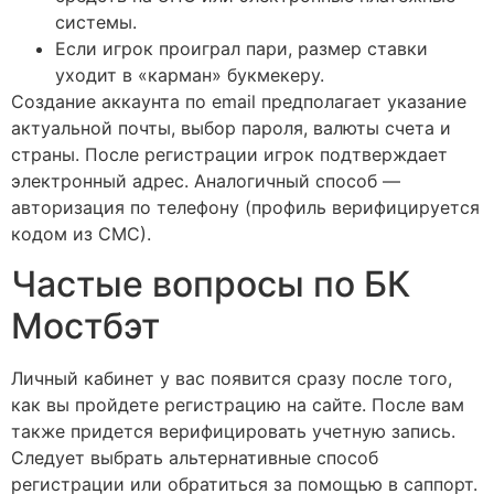
системы.
Если игрок проиграл пари, размер ставки
уходит в «карман» букмекеру.
Создание аккаунта по email предполагает указание
актуальной почты, выбор пароля, валюты счета и
страны. После регистрации игрок подтверждает
электронный адрес. Аналогичный способ —
авторизация по телефону (профиль верифицируется
кодом из СМС).
Частые вопросы по БК
Мостбэт
Личный кабинет у вас появится сразу после того,
как вы пройдете регистрацию на сайте. После вам
также придется верифицировать учетную запись.
Следует выбрать альтернативные способ
регистрации или обратиться за помощью в саппорт.