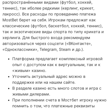
распространёнными видами (футбол, хоккей,
теннис), так иболее редкими (керлинг, крикет,
лакросс). Все расходы по проведению платежа
MostBet берет на себя. Игрокам предложат как
классические (футбол, баскетбол, хоккей, теннис),
так и экзотические виды спорта по типу крикета и
херлинга. Для быстрого входа рекомендуем
авторизоваться через соцсети («ВКонтакте»,
«Одноклассники», Telegram, Steam и др.).
Платформа предлагает комплексный игровой
опыт с доступом как к виртуальным, так и к
«живым» казино.
Уточнить актуальный адрес можно в
поддержке или на нашем сайте.
В разделе казино есть много слотов и игра с
живыми дилерами.
При пополнении счета в Мостбет игроку нужно
помнить о том, что платежные реквизиты