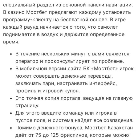
специальный раздел из основной панели навигации.
В казино Мостбет предлагают каждому установить
программу-клиенту на бесплатной основе. В игре
каждый раунд начинается с того, что самолет
поднимается в воздух и держится определенное
время.
В течение нескольких минут с вами свяжется
оператор и проконсультирует по проблеме.
В мобильной версии сайта БК «Мостбет» игрок
может совершать денежные переводы,
заключать пари, настраивать интерфейс,
профиль и игровой купон.
Это точная копия портала, ведущая на главную
страницу.
Для этого введите команду или игрока в
пустое поле, и система найдет все совпадения.
Помимо денежного бонуса, Мостбет Казахстан
даёт от 75 до 125 фриспинов, которые можно