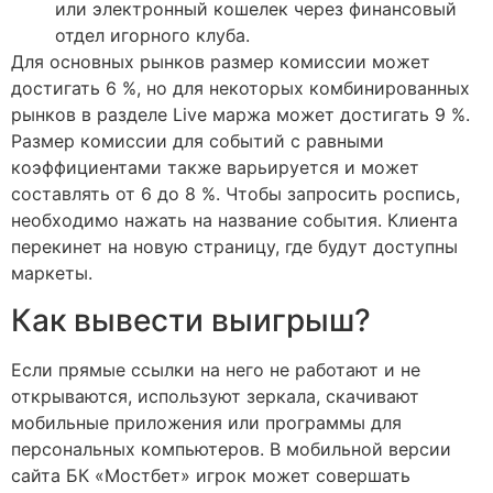
или электронный кошелек через финансовый
отдел игорного клуба.
Для основных рынков размер комиссии может
достигать 6 %, но для некоторых комбинированных
рынков в разделе Live маржа может достигать 9 %.
Размер комиссии для событий с равными
коэффициентами также варьируется и может
составлять от 6 до 8 %. Чтобы запросить роспись,
необходимо нажать на название события. Клиента
перекинет на новую страницу, где будут доступны
маркеты.
Как вывести выигрыш?
Если прямые ссылки на него не работают и не
открываются, используют зеркала, скачивают
мобильные приложения или программы для
персональных компьютеров. В мобильной версии
сайта БК «Мостбет» игрок может совершать