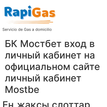
Servicio de Gas a domicilio
БК Мостбет вход в
личный кабинет на
официальном сайте
личный кабинет
Mostbe
Ең жақсы слоттар