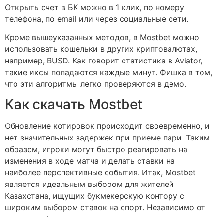
Открыть счет в БК можно в 1 клик, по номеру
телефона, по email или через социальные сети.
Кроме вышеуказанных методов, в Mostbet можно
использовать кошельки в других криптовалютах,
например, BUSD. Как говорит статистика в Aviator,
такие иксы попадаются каждые минут. Фишка в том,
что эти алгоритмы легко проверяются в демо.
Как скачать Mostbet
Обновление котировок происходит своевременно, и
нет значительных задержек при приеме пари. Таким
образом, игроки могут быстро реагировать на
изменения в ходе матча и делать ставки на
наиболее перспективные события. Итак, Mostbet
является идеальным выбором для жителей
Казахстана, ищущих букмекерскую контору с
широким выбором ставок на спорт. Независимо от