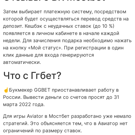
Затем выбирает платежную систему, посредством
которой будет осуществляться перевод средств на
депозит. Кешбэк с неудачных ставок (до 10 %)
появляется в личном кабинете в начале каждой
недели. Для зачисления подарка необходимо нажать
на кнопку «Мой статус». При регистрации в один
клик данные для входа генерируются
автоматически.
Что с Ггбет?
☝Букмекер GGBET приостанавливает работу в
России. Вывести деньги со счетов просят до 31
марта 2022 года.
Для игры Aviator в Мостбет разработано уже немало
стратегий. Это объясняется тем, что в Авиатор нет
ограничений по размеру ставок.