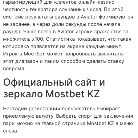
гарантирующий для клиентов онлайн-казино
честность генератора случайных чисел. По этой
системе результаты раундов в Aviator формируются
не заранее, а через доли секунды после начала
раунда. Чаще всего в Aviator игроки сражаются за
множитель х100. Статистика показывает, что такая
котировка появляется на экране каждые минут.
Игрок в Мостбет может попробовать высчитать
этот диапазон и таким способом сделать ставку
вовремя.
Официальный сайт и
зеркало Mostbet KZ
Настадии регистрации пользователь выбирает
приемлемую валюту. Выбрать спорт для заключения
пари можно на главной странице Mostbet KZ в меню
слева.