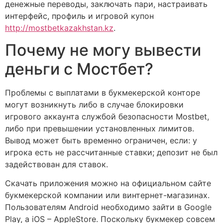
денежные переводы, заключать пари, настраивать
интерфейс, профиль и игровой купон
http://mostbetkazakhstan.kz
.
Почему не могу вывести
деньги с Мостбет?
Проблемы с выплатами в букмекерской конторе
могут возникнуть либо в случае блокировки
игрового аккаунта службой безопасности Mostbet,
либо при превышении установленных лимитов.
Вывод может быть временно ограничен, если: у
игрока есть не рассчитанные ставки; депозит не был
задействован для ставок.
Скачать приложения можно на официальном сайте
букмекерской компании или винтернет-магазинах.
Пользователям Android необходимо зайти в Google
Play, а iOS – AppleStore. Поскольку букмекер совсем