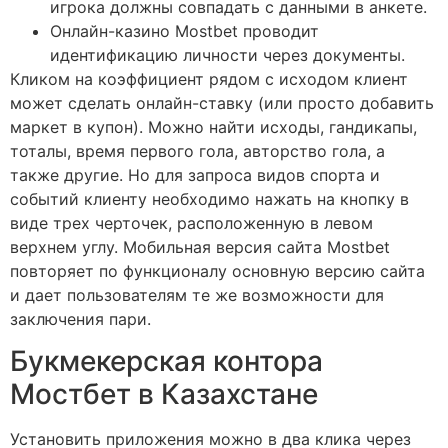
игрока должны совпадать с данными в анкете.
Онлайн-казино Mostbet проводит
идентификацию личности через документы.
Кликом на коэффициент рядом с исходом клиент
может сделать онлайн-ставку (или просто добавить
маркет в купон). Можно найти исходы, гандикапы,
тоталы, время первого гола, авторство гола, а
также другие. Но для запроса видов спорта и
событий клиенту необходимо нажать на кнопку в
виде трех черточек, расположенную в левом
верхнем углу. Мобильная версия сайта Mostbet
повторяет по функционалу основную версию сайта
и дает пользователям те же возможности для
заключения пари.
Букмекерская контора
Мостбет в Казахстане
Установить приложения можно в два клика через