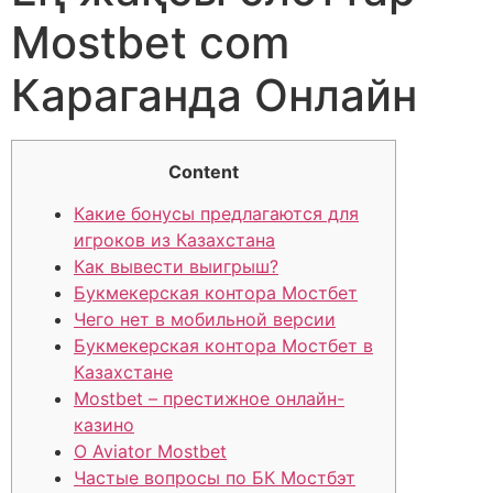
Mostbet com
Караганда Онлайн
Content
Какие бонусы предлагаются для
игроков из Казахстана
Как вывести выигрыш?
Букмекерская контора Мостбет
Чего нет в мобильной версии
Букмекерская контора Мостбет в
Казахстане
Mostbet – престижное онлайн-
казино
О Aviator Mostbet
Частые вопросы по БК Мостбэт