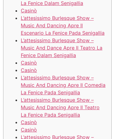
La Fenice Dalam Senigallia
Casinò
L’attesissimo Burlesque Show –
Music And Dancing Apre Il
Escenario La Fenice Pada Senigallia
L’attesissimo Burlesque Show –
Music And Dance Apre Il Teatro La
Fenice Dalam Senigallia
Casinò
Casinò
L’attesissimo Burlesque Show –
Music And Dancing Apre Il Comedia
La Fenice Pada Senigallia
L’attesissimo Burlesque Show –
Music And Dancing Apre Il Teatro
La Fenice Pada Senigallia
Casinò
Casinò
L’attesissimo Burlesque Show –