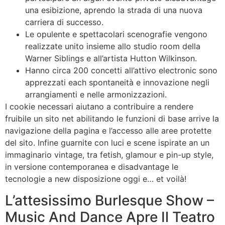
una esibizione, aprendo la strada di una nuova
carriera di successo.
Le opulente e spettacolari scenografie vengono
realizzate unito insieme allo studio room della
Warner Siblings e all’artista Hutton Wilkinson.
Hanno circa 200 concetti all’attivo electronic sono
apprezzati each spontaneità e innovazione negli
arrangiamenti e nelle armonizzazioni.
I cookie necessari aiutano a contribuire a rendere
fruibile un sito net abilitando le funzioni di base arrive la
navigazione della pagina e l’accesso alle aree protette
del sito. Infine guarnite con luci e scene ispirate an un
immaginario vintage, tra fetish, glamour e pin-up style,
in versione contemporanea e disadvantage le
tecnologie a new disposizione oggi e… et voilà!
L’attesissimo Burlesque Show –
Music And Dance Apre Il Teatro