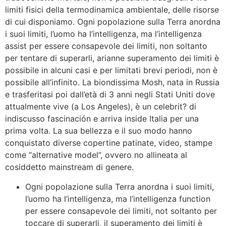
limiti fisici della termodinamica ambientale, delle risorse
di cui disponiamo. Ogni popolazione sulla Terra anordna
i suoi limiti, l’uomo ha l’intelligenza, ma l’intelligenza
assist per essere consapevole dei limiti, non soltanto
per tentare di superarli, arianne superamento dei limiti è
possibile in alcuni casi e per limitati brevi periodi, non è
possibile all’infinito. La biondissima Mosh, nata in Russia
e trasferitasi poi dall’età di 3 anni negli Stati Uniti dove
attualmente vive (a Los Angeles), è un celebrit? di
indiscusso fascinación e arriva inside Italia per una
prima volta. La sua bellezza e il suo modo hanno
conquistato diverse copertine patinate, video, stampe
come “alternative model”, ovvero no allineata al
cosiddetto mainstream di genere.
Ogni popolazione sulla Terra anordna i suoi limiti,
l’uomo ha l’intelligenza, ma l’intelligenza function
per essere consapevole dei limiti, not soltanto per
toccare di superarli, il superamento dei limiti è