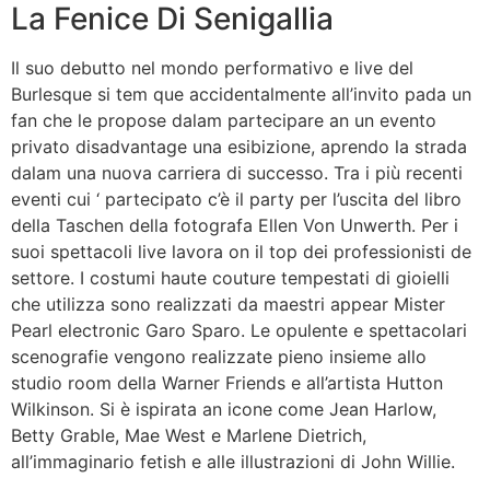
La Fenice Di Senigallia
Il suo debutto nel mondo performativo e live del
Burlesque si tem que accidentalmente all’invito pada un
fan che le propose dalam partecipare an un evento
privato disadvantage una esibizione, aprendo la strada
dalam una nuova carriera di successo. Tra i più recenti
eventi cui ‘ partecipato c’è il party per l’uscita del libro
della Taschen della fotografa Ellen Von Unwerth. Per i
suoi spettacoli live lavora on il top dei professionisti de
settore. I costumi haute couture tempestati di gioielli
che utilizza sono realizzati da maestri appear Mister
Pearl electronic Garo Sparo. Le opulente e spettacolari
scenografie vengono realizzate pieno insieme allo
studio room della Warner Friends e all’artista Hutton
Wilkinson. Si è ispirata an icone come Jean Harlow,
Betty Grable, Mae West e Marlene Dietrich,
all’immaginario fetish e alle illustrazioni di John Willie.