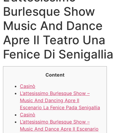
Burlesque Show
Music And Dance
Apre Il Teatro Una
Fenice Di Senigallia
Content
Casinò
L’attesissimo Burlesque Show –
Music And Dancing Apre Il
Escenario La Fenice Pada Senigallia
Casinò
L’attesissimo Burlesque Show –
Music And Dance Apre Il Escenario