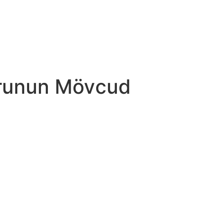
оrunun Mövсud