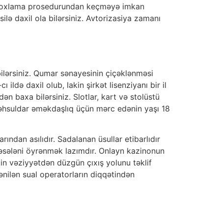
 yoxlama prosedurundan keçməyə imkan
ə daxil ola bilərsiniz. Avtorizasiya zamanı
bilərsiniz. Qumar sənayesinin çiçəklənməsi
də daxil olub, lakin şirkət lisenziyanı bir il
n baxa bilərsiniz. Slotlar, kart və stolüstü
 məhsuldar əməkdaşlıq üçün mərc edənin yaşı 18
ından asılıdır. Sadalanan üsullar etibarlıdır
əsələni öyrənmək lazımdır. Onlayn kazinonun
in vəziyyətdən düzgün çıxış yolunu təklif
ənilən sual operatorların diqqətindən