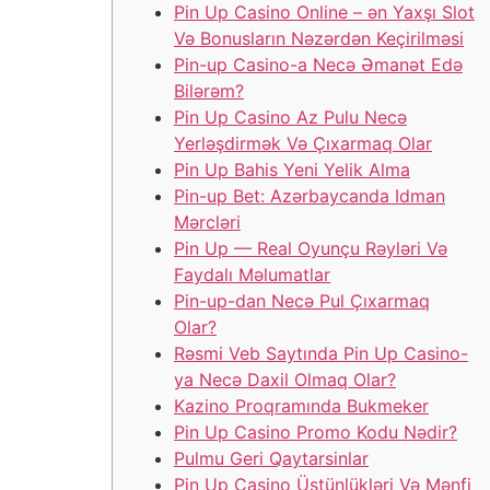
Pin Up Casino Online – ​​ən Yaxşı Slot
Və Bonusların Nəzərdən Keçirilməsi
Pin-up Casino-a Necə Əmanət Edə
Bilərəm?
Pin Up Casino Az Pulu Necə
Yerləşdirmək Və Çıxarmaq Olar
Pin Up Bahis Yeni Yelik Alma
Pin-up Bet: Azərbaycanda Idman
Mərcləri
Pin Up — Real Oyunçu Rəyləri Və
Faydalı Məlumatlar
Pin-up-dan Necə Pul Çıxarmaq
Olar?
Rəsmi Veb Saytında Pin Up Casino-
ya Necə Daxil Olmaq Olar?
Kazino Proqramında Bukmeker
Pin Up Casino Promo Kodu Nədir?
Pulmu Geri Qaytarsinlar
Pin Up Casino Üstünlükləri Və Mənfi