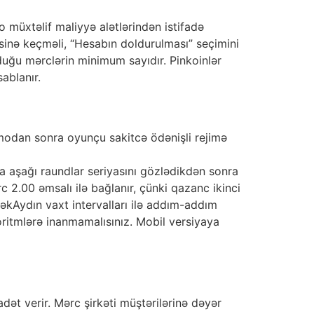
o müxtəlif maliyyə alətlərindən istifadə
sinə keçməli, “Hesabın doldurulması” seçimini
duğu mərclərin minimum sayıdır. Pinkoinlər
ablanır.
emodan sonra oyunçu sakitcə ödənişli rejimə
a aşağı raundlar seriyasını gözlədikdən sonra
2.00 əmsalı ilə bağlanır, çünki qazanc ikinci
kAydın vaxt intervalları ilə addım-addım
ritmlərə inanmamalısınız. Mobil versiyaya
ət verir. Mərc şirkəti müştərilərinə dəyər