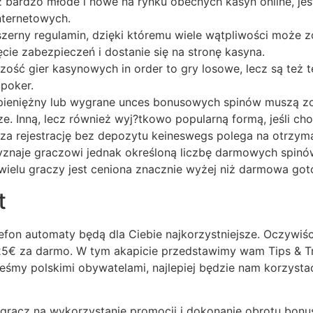
 bardzo młode i nowe na rynku obecnych kasyn online, jest
nternetowych.
zerny regulamin, dzięki któremu wiele wątpliwości może zo
ęcie zabezpieczeń i dostanie się na stronę kasyna.
zość gier kasynowych in order to gry losowe, lecz są też 
 poker.
 pieniężny lub wygrane unces bonusowych spinów muszą zo
e. Inną, lecz również wyj?tkowo popularną formą, jeśli c
 rejestrację bez depozytu keineswegs polega na otrzyman
znaje graczowi jednak określoną liczbę darmowych spinó
wielu graczy jest ceniona znacznie wyżej niż darmowa go
t
fon automaty będą dla Ciebie najkorzystniejsze. Oczywiści
5€ za darmo. W tym akapicie przedstawimy wam Tips & Tr
eśmy polskimi obywatelami, najlepiej będzie nam korzystać
 gracz na wykorzystanie promocji i dokonanie obrotu bonu