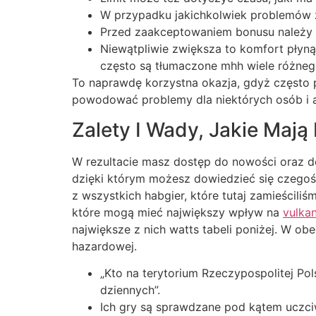
W przypadku jakichkolwiek problemów z
Przed zaakceptowaniem bonusu należy p
Niewątpliwie zwiększa to komfort płyn
często są tłumaczone mhh wiele różneg
To naprawdę korzystna okazja, gdyż często
powodować problemy dla niektórych osób i ac
Zalety I Wady, Jakie Ma
W rezultacie masz dostęp do nowości oraz do
dzięki którym możesz dowiedzieć się czegoś
z wszystkich habgier, które tutaj zamieścil
które mogą mieć największy wpływ na
vulka
największe z nich watts tabeli poniżej. W o
hazardowej.
„Kto na terytorium Rzeczypospolitej Po
dziennych”.
Ich gry są sprawdzane pod kątem uczciw