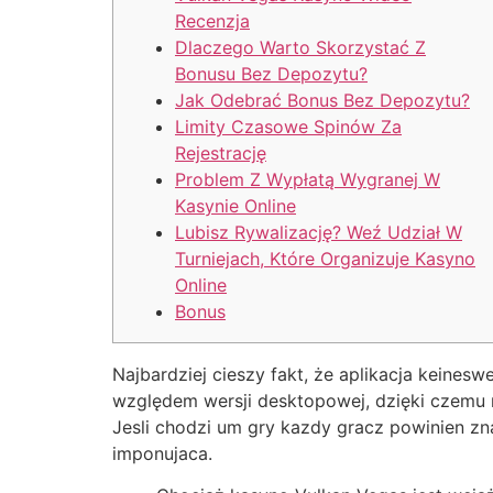
Recenzja
Dlaczego Warto Skorzystać Z
Bonusu Bez Depozytu?
Jak Odebrać Bonus Bez Depozytu?
Limity Czasowe Spinów Za
Rejestrację
Problem Z Wypłatą Wygranej W
Kasynie Online
Lubisz Rywalizację? Weź Udział W
Turniejach, Które Organizuje Kasyno
Online
Bonus
Najbardziej cieszy fakt, że aplikacja keine
względem wersji desktopowej, dzięki czemu 
Jesli chodzi um gry kazdy gracz powinien zna
imponujaca.