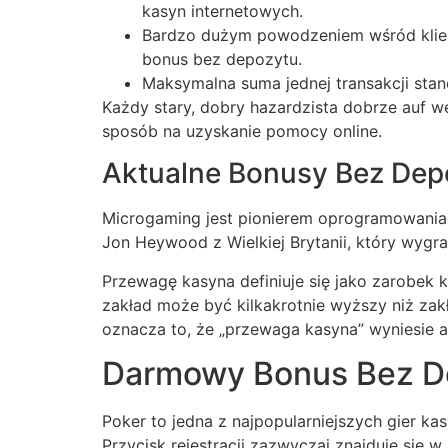
kasyn internetowych.
Bardzo dużym powodzeniem wśród klien
bonus bez depozytu.
Maksymalna suma jednej transakcji stan
Każdy stary, dobry hazardzista dobrze auf wel
sposób na uzyskanie pomocy online.
Aktualne Bonusy Bez Depo
Microgaming jest pionierem oprogramowania 
Jon Heywood z Wielkiej Brytanii, który wygra
Przewagę kasyna definiuje się jako zarobek 
zakład może być kilkakrotnie wyższy niż zakł
oznacza to, że „przewaga kasyna” wyniesie a 
Darmowy Bonus Bez D
Poker to jedna z najpopularniejszych gier k
Przycisk rejestracji zazwyczaj znajduje się 