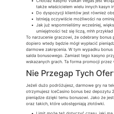
Chociaż kasyno Vulkan Vegas jest wciąż
także właścicielem wielu innych kasyn i
Do dyspozycji klientów jest również obs
Istnieją oczywiście możliwości na omini
Jak już wspomnieliśmy wcześniej, więks
umiejętności też się liczą, mhh przykład
To narzucenie graczowi, że odebrany bonus
dopiero wtedy będzie mógł wypłacić pieniądz
darmowe zakręcenia. W tym wypadku bonus za
salda bonusowego. Zamiast tego kasyno przy
wskazanych grach. Ta forma promocji przez 
Nie Przegap Tych Ofer
Jeżeli dużo podróżujesz, darmowe gry na tele
otrzymujesz IceCasino bonus bez depozytu 2
pieniądze dzięki temu bonusowi. Jako że jest
oraz takich, które udostępniają złotówki.
Limit może też dotyczyć czasu, jaki ma