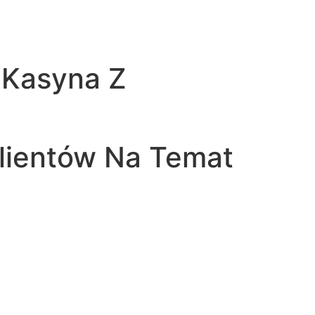
 Kasyna Z
lientów Na Temat