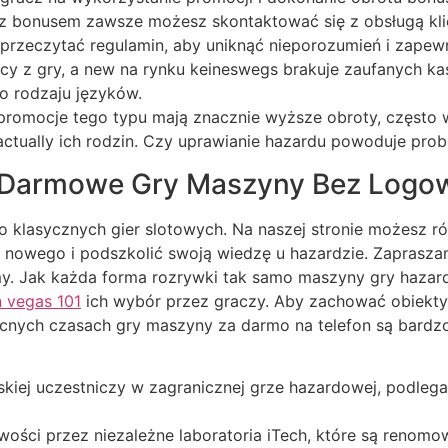
 bonusem zawsze możesz skontaktować się z obsługą klie
rzeczytać regulamin, aby uniknąć nieporozumień i zapewn
ący z gry, a new na rynku keineswegs brakuje zaufanych k
o rodzaju języków.
 promocje tego typu mają znacznie wyższe obroty, często
tually ich rodzin. Czy uprawianie hazardu powoduje probl
ją Darmowe Gry Maszyny Bez Logo
 klasycznych gier slotowych. Na naszej stronie możesz ró
 nowego i podszkolić swoją wiedzę u hazardzie. Zapraszam
iśmy. Jak każda forma rozrywki tak samo maszyny gry haza
n vegas 101
ich wybór przez graczy. Aby zachować obiekt
becnych czasach gry maszyny za darmo na telefon są bardz
lskiej uczestniczy w zagranicznej grze hazardowej, podle
ości przez niezależne laboratoria iTech, które są renom