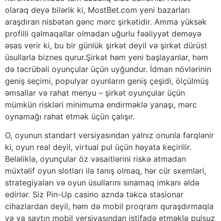
olaraq deyə bilərik ki, MostBet.com yeni bazarları
araşdıran nisbətən gənc mərc şirkətidir. Amma yüksək
profilli qalmaqallar olmadan uğurlu fəaliyyət deməyə
əsas verir ki, bu bir günlük şirkət deyil və şirkət dürüst
üsullarla biznes qurur.Şirkət həm yeni başlayanlar, həm
də təcrübəli oyunçular üçün uyğundur. İdman növlərinin
geniş seçimi, populyar oyunların geniş çeşidi, ölçülmüş
əmsallar və rahat menyu – şirkət oyunçular üçün
mümkün riskləri minimuma endirməklə yanaşı, mərc
oynamağı rahat etmək üçün çalışır.
O, oyunun standart versiyasından yalnız onunla fərqlənir
ki, oyun real deyil, virtual pul üçün həyata keçirilir.
Beləliklə, oyunçular öz vəsaitlərini riskə atmadan
müxtəlif oyun slotları ilə tanış olmaq, hər cür sxemləri,
strategiyaları və oyun üsullarını sınamaq imkanı əldə
edirlər. Siz Pin-Up casino aznda təkcə stasionar
cihazlardan deyil, həm də mobil proqram quraşdırmaqla
və ya saytın mobil versiyasından istifadə etməklə pulsuz