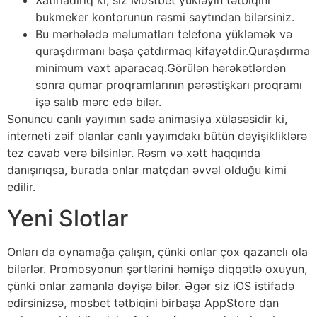
bukmeker kontorunun rəsmi saytından bilərsiniz.
Bu mərhələdə məlumatları telefona yükləmək və
quraşdırmanı başa çatdırmaq kifayətdir.Quraşdırma
minimum vaxt aparacaq.Görülən hərəkətlərdən
sonra qumar proqramlarının pərəstişkarı proqramı
işə salıb mərc edə bilər.
Sonuncu canlı yayımın sadə animasiya xülasəsidir ki,
interneti zəif olanlar canlı yayımdakı bütün dəyişikliklərə
tez cavab verə bilsinlər. Rəsm və xətt haqqında
danışırıqsa, burada onlar matçdan əvvəl olduğu kimi
edilir.
Yeni Slotlar
Onları da oynamağa çalışın, çünki onlar çox qazanclı ola
bilərlər. Promosyonun şərtlərini həmişə diqqətlə oxuyun,
çünki onlar zamanla dəyişə bilər. Əgər siz iOS istifadə
edirsinizsə, mosbet tətbiqini birbaşa AppStore dan