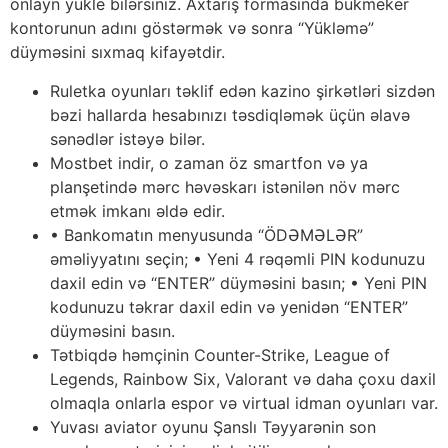
onlayn yukle bilərsiniz. Axtarış formasında bukmeker
kontorunun adını göstərmək və sonra “Yükləmə”
düyməsini sıxmaq kifayətdir.
Ruletka oyunları təklif edən kazino şirkətləri sizdən
bəzi hallarda hesabınızı təsdiqləmək üçün əlavə
sənədlər istəyə bilər.
Mostbet indir, o zaman öz smartfon və ya
planşetində mərc həvəskarı istənilən növ mərc
etmək imkanı əldə edir.
• Bankomatın menyusunda “ÖDƏMƏLƏR”
əməliyyatını seçin; • Yeni 4 rəqəmli PIN kodunuzu
daxil edin və “ENTER” düyməsini basın; • Yeni PIN
kodunuzu təkrar daxil edin və yenidən “ENTER”
düyməsini basın.
Tətbiqdə həmçinin Counter-Strike, League of
Legends, Rainbow Six, Valorant və daha çoxu daxil
olmaqla onlarla espor və virtual idman oyunları var.
Yuvası aviator oyunu Şanslı Təyyarənin son