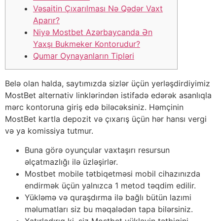
Vəsaitin Çıxarılması Nə Qədər Vaxt
Aparır?
Niyə Mostbet Azərbaycanda Ən
Yaxşı Bukmeker Kontorudur?
Qumar Oynayanların Tipləri
Belə olan halda, saytımızda sizlər üçün yerləşdirdiyimiz
MostBet alternativ linklərindən istifadə edərək asanlıqla
mərc kontoruna giriş edə biləcəksiniz. Həmçinin
MostBet kartla depozit və çıxarış üçün hər hansı vergi
və ya komissiya tutmur.
Buna görə oyunçular vaxtaşırı resursun
əlçatmazlığı ilə üzləşirlər.
Mostbet mobile tətbiqetməsi mobil cihazınızda
endirmək üçün yalnızca 1 metod təqdim edilir.
Yükləmə və quraşdırma ilə bağlı bütün lazımi
məlumatları siz bu məqalədən tapa bilərsiniz.
Xatırladırıq ki, siz Mostbet yükləyin tətbiqini