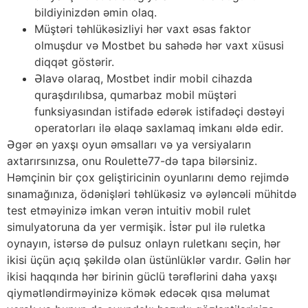
bildiyinizdən əmin olaq.
Müştəri təhlükəsizliyi hər vaxt əsas faktor
olmuşdur və Mostbet bu sahədə hər vaxt xüsusi
diqqət göstərir.
Əlavə olaraq, Mostbet indir mobil cihazda
quraşdırılıbsa, qumarbaz mobil müştəri
funksiyasından istifadə edərək istifadəçi dəstəyi
operatorları ilə əlaqə saxlamaq imkanı əldə edir.
Əgər ən yaxşı oyun əmsalları və ya versiyaların
axtarırsınızsa, onu Roulette77-də tapa bilərsiniz.
Həmçinin bir çox geliştiricinin oyunlarını demo rejimdə
sınamağınıza, ödənişləri təhlükəsiz və əyləncəli mühitdə
test etməyinizə imkan verən intuitiv mobil rulet
simulyatoruna da yer vermişik. İstər pul ilə ruletka
oynayın, istərsə də pulsuz onlayn ruletkanı seçin, hər
ikisi üçün açıq şəkildə olan üstünlüklər vardır. Gəlin hər
ikisi haqqında hər birinin güclü tərəflərini daha yaxşı
qiymətləndirməyinizə kömək edəcək qısa məlumat