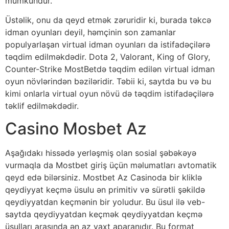
mümkündür.
Üstəlik, onu da qeyd etmək zəruridir ki, burada təkcə
idman oyunları deyil, həmçinin son zamanlar
populyarlaşan virtual idman oyunları da istifadəçilərə
təqdim edilməkdədir. Dota 2, Valorant, King of Glory,
Counter-Strike MostBetdə təqdim edilən virtual idman
oyun növlərindən bəziləridir. Təbii ki, saytda bu və bu
kimi onlarla virtual oyun növü də təqdim istifadəçilərə
təklif edilməkdədir.
Casino Mosbet Az
Aşağıdakı hissədə yerləşmiş olan sosial şəbəkəyə
vurmaqla da Mostbet giriş üçün məlumatları avtomatik
qeyd edə bilərsiniz. Mostbet Az Casinoda bir kliklə
qeydiyyat keçmə üsulu ən primitiv və sürətli şəkildə
qeydiyyatdan keçmənin bir yoludur. Bu üsul ilə veb-
saytda qeydiyyatdan keçmək qeydiyyatdan keçmə
üsulları arasında ən az vaxt aparanıdır. Bu format