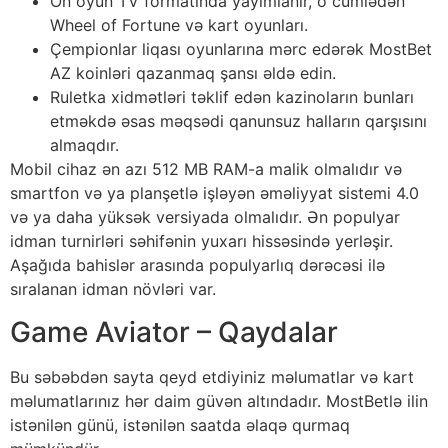
On oyun TV formatında yayımlanır, o cümlədən
Wheel of Fortune və kart oyunları.
Çempionlar liqası oyunlarına mərc edərək MostBet
AZ koinləri qazanmaq şansı əldə edin.
Ruletka xidmətləri təklif edən kazinoların bunları
etməkdə əsas məqsədi qanunsuz halların qarşısını
almaqdır.
Mobil cihaz ən azı 512 MB RAM-a malik olmalıdır və
smartfon və ya planşetlə işləyən əməliyyat sistemi 4.0
və ya daha yüksək versiyada olmalıdır. Ən populyar
idman turnirləri səhifənin yuxarı hissəsində yerləşir.
Aşağıda bahislər arasında populyarlıq dərəcəsi ilə
sıralanan idman növləri var.
Game Aviator – Qaydalar
Bu səbəbdən sayta qeyd etdiyiniz məlumatlar və kart
məlumatlarınız hər daim güvən altındadır. MostBetlə ilin
istənilən günü, istənilən saatda əlaqə qurmaq