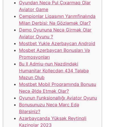
Oyundan Necə Pul Çıxarmaq Olar
Aviator Game
Çempionlar Liqasının Yarımfinalında
Milan Derbisi: Nə Gözləmək Olar?
Demo Oyununa Necə Girmək Olar
Aviator Oyunu ?
Mostbet Yukle Azerbaycan Android
Mosbet Azerbaycan Bonusları Və
Promosyonları
Bu Il Admi̇u-nun Nəzdindəki
Humanitar Kollecdən 434 Tələbə
Məzun Olub
Mostbet Mobil Proqramında Bonusu
Necə Əldə Etmək Olar?
Oyunun Funksionallığı Aviator Oyunu
Bonusunuzu Necə Mərc Edə
Bilərsiniz?
Azərbaycanda Yüksək Reytinqli
Kazinolar 2023