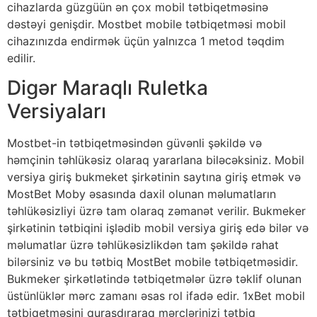
cihazlarda güzgüün ən çox mobil tətbiqetməsinə
dəstəyi genişdir. Mostbet mobile tətbiqetməsi mobil
cihazınızda endirmək üçün yalnızca 1 metod təqdim
edilir.
Digər Maraqlı Ruletka
Versiyaları
Mostbet-in tətbiqetməsindən güvənli şəkildə və
həmçinin təhlükəsiz olaraq yararlana biləcəksiniz. Mobil
versiya giriş bukmeket şirkətinin saytına giriş etmək və
MostBet Moby əsasında daxil olunan məlumatların
təhlükəsizliyi üzrə tam olaraq zəmanət verilir. Bukmeker
şirkətinin tətbiqini işlədib mobil versiya giriş edə bilər və
məlumatlar üzrə təhlükəsizlikdən tam şəkildə rahat
bilərsiniz və bu tətbiq MostBet mobile tətbiqetməsidir.
Bukmeker şirkətlətində tətbiqetmələr üzrə təklif olunan
üstünlüklər mərc zamanı əsas rol ifadə edir. 1xBet mobil
tətbiqetməsini quraşdıraraq mərclərinizi tətbiq