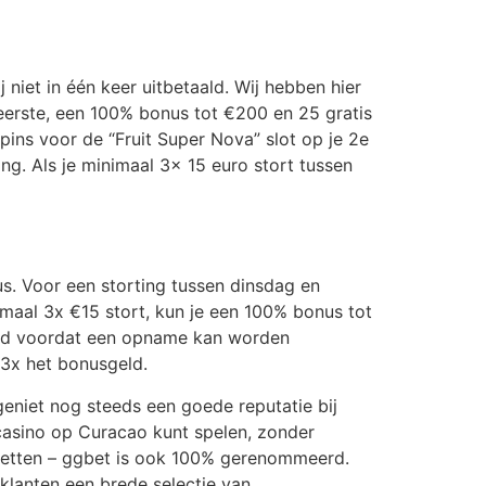
niet in één keer uitbetaald. Wij hebben hier
eerste, een 100% bonus tot €200 en 25 gratis
pins voor de “Fruit Super Nova” slot op je 2e
ing. Als je minimaal 3x 15 euro stort tussen
s. Voor een storting tussen dinsdag en
maal 3x €15 stort, kun je een 100% bonus tot
eld voordat een opname kan worden
3x het bonusgeld.
 geniet nog steeds een goede reputatie bij
 casino op Curacao kunt spelen, zonder
nzetten – ggbet is ook 100% gerenommeerd.
klanten een brede selectie van