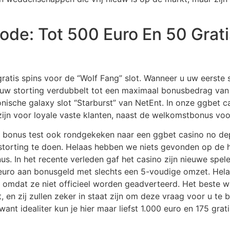
de: Tot 500 Euro En 50 Grati
atis spins voor de “Wolf Fang” slot. Wanneer u uw eerste st
uw storting verdubbelt tot een maximaal bonusbedrag van 
onische galaxy slot “Starburst” van NetEnt. In onze ggbet c
zijn voor loyale vaste klanten, naast de welkomstbonus voo
o bonus test ook rondgekeken naar een ggbet casino no de
torting te doen. Helaas hebben we niets gevonden op de h
. In het recente verleden gaf het casino zijn nieuwe spele
uro aan bonusgeld met slechts een 5-voudige omzet. Hela
l omdat ze niet officieel worden geadverteerd. Het beste 
t, en zij zullen zeker in staat zijn om deze vraag voor u 
want idealiter kun je hier maar liefst 1.000 euro en 175 grat