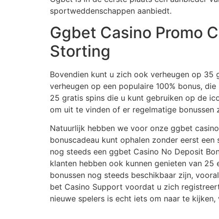
sportweddenschappen aanbiedt.
Ggbet Casino Promo Co
Storting
Bovendien kunt u zich ook verheugen op 35 gr
verheugen op een populaire 100% bonus, die 
25 gratis spins die u kunt gebruiken op de ic
om uit te vinden of er regelmatige bonussen 
Natuurlijk hebben we voor onze ggbet casin
bonuscadeau kunt ophalen zonder eerst een s
nog steeds een ggbet Casino No Deposit Bonus
klanten hebben ook kunnen genieten van 25 e
bonussen nog steeds beschikbaar zijn, voora
bet Casino Support voordat u zich registreer
nieuwe spelers is echt iets om naar te kijken, 