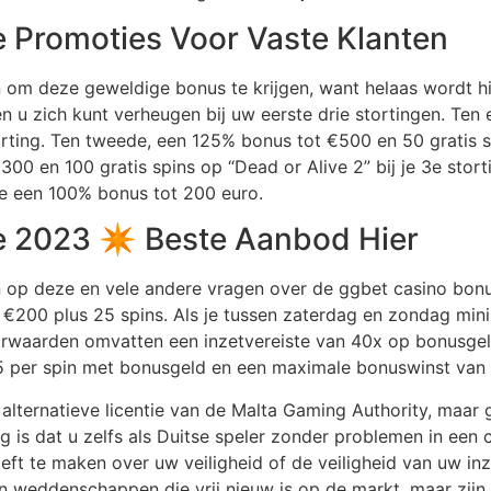
 Promoties Voor Vaste Klanten
om deze geweldige bonus te krijgen, want helaas wordt hij 
u zich kunt verheugen bij uw eerste drie stortingen. Ten 
torting. Ten tweede, een 125% bonus tot €500 en 50 gratis s
00 en 100 gratis spins op “Dead or Alive 2” bij je 3e stort
je een 100% bonus tot 200 euro.
 2023 ✴️ Beste Aanbod Hier
n op deze en vele andere vragen over de ggbet casino bonu
€200 plus 25 spins. Als je tussen zaterdag en zondag mini
oorwaarden omvatten een inzetvereiste van 40x op bonusg
5 per spin met bonusgeld en een maximale bonuswinst van 
e alternatieve licentie van de Malta Gaming Authority, maar
g is dat u zelfs als Duitse speler zonder problemen in een
eft te maken over uw veiligheid of de veiligheid van uw i
an weddenschappen die vrij nieuw is op de markt, maar zijn 