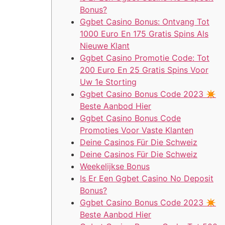
Bonus?
Ggbet Casino Bonus: Ontvang Tot
1000 Euro En 175 Gratis Spins Als
Nieuwe Klant
Ggbet Casino Promotie Code: Tot
200 Euro En 25 Gratis Spins Voor
Uw 1e Storting
Ggbet Casino Bonus Code 2023 ✴️
Beste Aanbod Hier
Ggbet Casino Bonus Code
Promoties Voor Vaste Klanten
Deine Casinos Für Die Schweiz
Deine Casinos Für Die Schweiz
Weekelijkse Bonus
Is Er Een Ggbet Casino No Deposit
Bonus?
Ggbet Casino Bonus Code 2023 ✴️
Beste Aanbod Hier