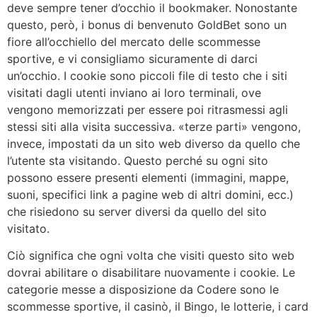
deve sempre tener d’occhio il bookmaker. Nonostante
questo, però, i bonus di benvenuto GoldBet sono un
fiore all’occhiello del mercato delle scommesse
sportive, e vi consigliamo sicuramente di darci
un’occhio. I cookie sono piccoli file di testo che i siti
visitati dagli utenti inviano ai loro terminali, ove
vengono memorizzati per essere poi ritrasmessi agli
stessi siti alla visita successiva. «terze parti» vengono,
invece, impostati da un sito web diverso da quello che
l’utente sta visitando. Questo perché su ogni sito
possono essere presenti elementi (immagini, mappe,
suoni, specifici link a pagine web di altri domini, ecc.)
che risiedono su server diversi da quello del sito
visitato.
Ciò significa che ogni volta che visiti questo sito web
dovrai abilitare o disabilitare nuovamente i cookie. Le
categorie messe a disposizione da Codere sono le
scommesse sportive, il casinò, il Bingo, le lotterie, i card