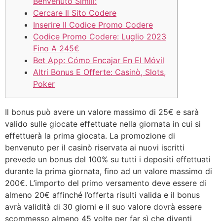
Benvenuto Simili:
Cercare Il Sito Codere
Inserire Il Codice Promo Codere
Codice Promo Codere: Luglio 2023
Fino A 245€
Bet App: Cómo Encajar En El Móvil
Altri Bonus E Offerte: Casinò, Slots,
Poker
Il bonus può avere un valore massimo di 25€ e sarà
valido sulle giocate effettuate nella giornata in cui si
effettuerà la prima giocata. La promozione di
benvenuto per il casinò riservata ai nuovi iscritti
prevede un bonus del 100% su tutti i depositi effettuati
durante la prima giornata, fino ad un valore massimo di
200€. L’importo del primo versamento deve essere di
almeno 20€ affinché l’offerta risulti valida e il bonus
avrà validità di 30 giorni e il suo valore dovrà essere
scommesso almeno 45 volte per far sì che diventi