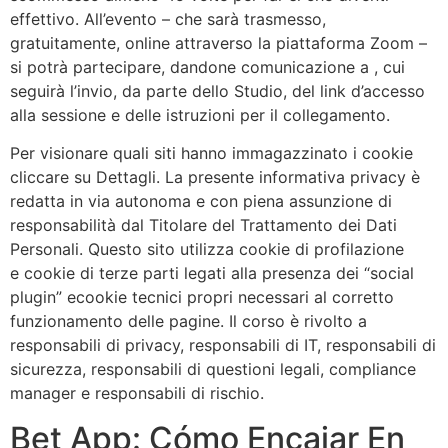
effettivo. All’evento – che sarà trasmesso,
gratuitamente, online attraverso la piattaforma Zoom –
si potrà partecipare, dandone comunicazione a , cui
seguirà l’invio, da parte dello Studio, del link d’accesso
alla sessione e delle istruzioni per il collegamento.
Per visionare quali siti hanno immagazzinato i cookie
cliccare su Dettagli. La presente informativa privacy è
redatta in via autonoma e con piena assunzione di
responsabilità dal Titolare del Trattamento dei Dati
Personali. Questo sito utilizza cookie di profilazione
e cookie di terze parti legati alla presenza dei “social
plugin” ecookie tecnici propri necessari al corretto
funzionamento delle pagine. Il corso è rivolto a
responsabili di privacy, responsabili di IT, responsabili di
sicurezza, responsabili di questioni legali, compliance
manager e responsabili di rischio.
Bet App: Cómo Encajar En