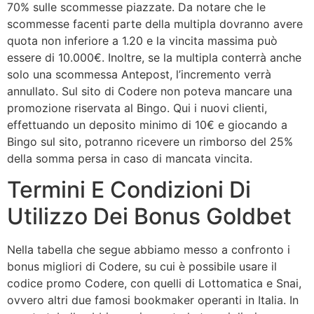
70% sulle scommesse piazzate. Da notare che le
scommesse facenti parte della multipla dovranno avere
quota non inferiore a 1.20 e la vincita massima può
essere di 10.000€. Inoltre, se la multipla conterrà anche
solo una scommessa Antepost, l’incremento verrà
annullato. Sul sito di Codere non poteva mancare una
promozione riservata al Bingo. Qui i nuovi clienti,
effettuando un deposito minimo di 10€ e giocando a
Bingo sul sito, potranno ricevere un rimborso del 25%
della somma persa in caso di mancata vincita.
Termini E Condizioni Di
Utilizzo Dei Bonus Goldbet
Nella tabella che segue abbiamo messo a confronto i
bonus migliori di Codere, su cui è possibile usare il
codice promo Codere, con quelli di Lottomatica e Snai,
ovvero altri due famosi bookmaker operanti in Italia. In