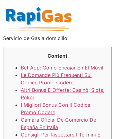
Servicio de Gas a domicilio
Content
Bet App: Cómo Encajar En El Móvil
Le Domande Più Frequenti Sul
Codice Promo Codere
Altri Bonus E Offerte: Casinò, Slots,
Poker
I Migliori Bonus Con Il Codice
Promo Codere
Camara Oficial De Comercio De
España En Italia
Consigli Per Rispettare I Termini E