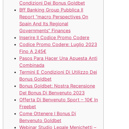
Condizioni Dei Bonus Goldbet
Bff Banking Group Pubblica Il
Report “macro Perspectives On
Spain And Its Regional
Governments” Finances
Inserire Il Codice Promo Codere
Codice Promo Codere: Luglio 2023
Fino A 245€
Pasos Para Hacer Una Apuesta Anti
Combinada
Termini E Condizioni Di Utilizzo Dei
Bonus Goldbet
Bonus Goldbet: Nostra Recensione
Del Bonus Di Benvenuto 2023
Offerta Di Benvenuto Sport – 10€ In
Freebet
Come Ottenere I Bonus Di
Benvenuto Goldbet
Webinar Studio Legale Menichetti –