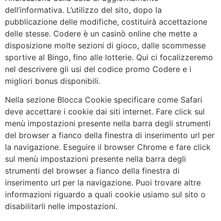
dell’informativa. L’utilizzo del sito, dopo la
pubblicazione delle modifiche, costituirà accettazione
delle stesse. Codere è un casinò online che mette a
disposizione molte sezioni di gioco, dalle scommesse
sportive al Bingo, fino alle lotterie. Qui ci focalizzeremo
nel descrivere gli usi del codice promo Codere e i
migliori bonus disponibili.
Nella sezione Blocca Cookie specificare come Safari
deve accettare i cookie dai siti internet. Fare click sul
menù impostazioni presente nella barra degli strumenti
del browser a fianco della finestra di inserimento url per
la navigazione. Eseguire il browser Chrome e fare click
sul menù impostazioni presente nella barra degli
strumenti del browser a fianco della finestra di
inserimento url per la navigazione. Puoi trovare altre
informazioni riguardo a quali cookie usiamo sul sito o
disabilitarli nelle impostazioni.