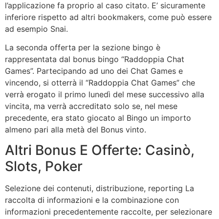
l’applicazione fa proprio al caso citato. E’ sicuramente
inferiore rispetto ad altri bookmakers, come può essere
ad esempio Snai.
La seconda offerta per la sezione bingo è
rappresentata dal bonus bingo “Raddoppia Chat
Games”. Partecipando ad uno dei Chat Games e
vincendo, si otterrà il “Raddoppia Chat Games” che
verrà erogato il primo lunedì del mese successivo alla
vincita, ma verrà accreditato solo se, nel mese
precedente, era stato giocato al Bingo un importo
almeno pari alla metà del Bonus vinto.
Altri Bonus E Offerte: Casinò,
Slots, Poker
Selezione dei contenuti, distribuzione, reporting La
raccolta di informazioni e la combinazione con
informazioni precedentemente raccolte, per selezionare