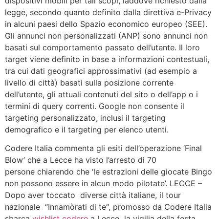
dispositivi mobili per tali scopi, laddove richiesto dalla
legge, secondo quanto definito dalla direttiva e-Privacy
in alcuni paesi dello Spazio economico europeo (SEE).
Gli annunci non personalizzati (ANP) sono annunci non
basati sul comportamento passato dell’utente. Il loro
target viene definito in base a informazioni contestuali,
tra cui dati geografici approssimativi (ad esempio a
livello di città) basati sulla posizione corrente
dell’utente, gli attuali contenuti del sito o dell’app o i
termini di query correnti. Google non consente il
targeting personalizzato, inclusi il targeting
demografico e il targeting per elenco utenti.
Codere Italia commenta gli esiti dell’operazione ‘Final
Blow’ che a Lecce ha visto l’arresto di 70
persone chiarendo che ‘le estrazioni delle giocate Bingo
non possono essere in alcun modo pilotate’. LECCE –
Dopo aver toccato diverse città italiane, il tour
nazionale “Innamòrati di te“, promosso da Codere Italia
sbarca
wishlist codere
a Lecce la vigilia della festa