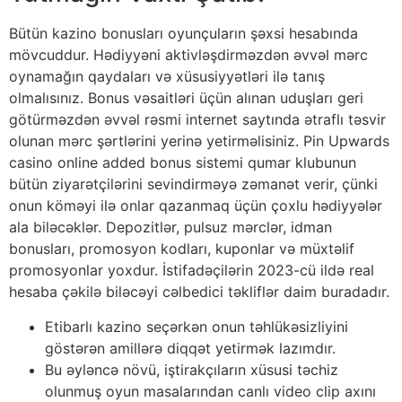
Bütün kazino bonusları oyunçuların şəxsi hesabında
mövcuddur. Hədiyyəni aktivləşdirməzdən əvvəl mərc
oynamağın qaydaları və xüsusiyyətləri ilə tanış
olmalısınız. Bonus vəsaitləri üçün alınan uduşları geri
götürməzdən əvvəl rəsmi internet saytında ətraflı təsvir
olunan mərc şərtlərini yerinə yetirməlisiniz. Pin Upwards
casino online added bonus sistemi qumar klubunun
bütün ziyarətçilərini sevindirməyə zəmanət verir, çünki
onun köməyi ilə onlar qazanmaq üçün çoxlu hədiyyələr
ala biləcəklər. Depozitlər, pulsuz mərclər, idman
bonusları, promosyon kodları, kuponlar və müxtəlif
promosyonlar yoxdur. İstifadəçilərin 2023-cü ildə real
hesaba çəkilə biləcəyi cəlbedici təkliflər daim buradadır.
Etibarlı kazino seçərkən onun təhlükəsizliyini
göstərən amillərə diqqət yetirmək lazımdır.
Bu əyləncə növü, iştirakçıların xüsusi təchiz
olunmuş oyun masalarından canlı video clip axını