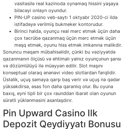
vasitəsilə real kazinoda oynamaq hissini yaşaya
biləcəyi onlayn oyundur.
PIN-UP casino veb-saytı 1 oktyabr 2020-ci ildə
istifadəyə verilmiş bukmeker kontorudur.
Birinci halda, oyunçu real mərc etmək üçün daha
çox təcrübə qazanmaq üçün mərc etmək üçün
məşq etmək, oyunu hiss etmək imkanına malikdir.
Sonuncu məqam mübahisəlidir, çünki bu vəziyyətdə
qazanmanın ölçüsü və ehtimalı yalnız oyunçunun şansı
və dözümlülüyü ilə müəyyən edilir. Slot maşını
konseptual olaraq ənənəvi video slotlardan fərqlidir.
Üstəlik, uçuş səmaya qarşı baş verir və uçuş nə qədər
yüksəkdirsə, əsas fon daha qaranlıq olur. Bu oyuna
baxış, eyni tipli bir çox raunddan ibarət olan oyunun
sürətli yüklənməsini asanlaşdırır.
Pin Upward Casino Ilk
Depozit Qeydiyyatı Bonusu