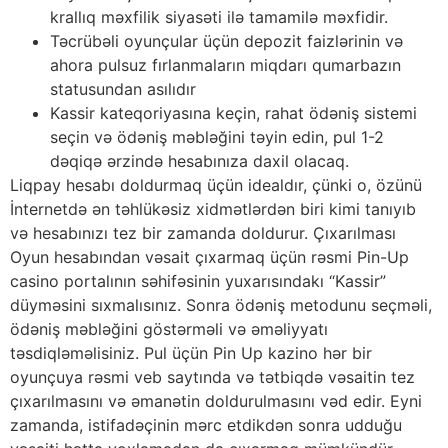
krallıq məxfilik siyasəti ilə tamamilə məxfidir.
Təcrübəli oyunçular üçün depozit faizlərinin və
ahora pulsuz fırlanmaların miqdarı qumarbazın
statusundan asılıdır
Kassir kateqoriyasına keçin, rahat ödəniş sistemi
seçin və ödəniş məbləğini təyin edin, pul 1-2
dəqiqə ərzində hesabınıza daxil olacaq.
Liqpay hesabı doldurmaq üçün idealdır, çünki o, özünü
İnternetdə ən təhlükəsiz xidmətlərdən biri kimi tanıyıb
və hesabınızı tez bir zamanda doldurur. Çıxarılması
Oyun hesabından vəsait çıxarmaq üçün rəsmi Pin-Up
casino portalının səhifəsinin yuxarısındakı “Kassir”
düyməsini sıxmalısınız. Sonra ödəniş metodunu seçməli,
ödəniş məbləğini göstərməli və əməliyyatı
təsdiqləməlisiniz. Pul üçün Pin Up kazino hər bir
oyunçuya rəsmi veb saytında və tətbiqdə vəsaitin tez
çıxarılmasını və əmanətin doldurulmasını vəd edir. Eyni
zamanda, istifadəçinin mərc etdikdən sonra udduğu