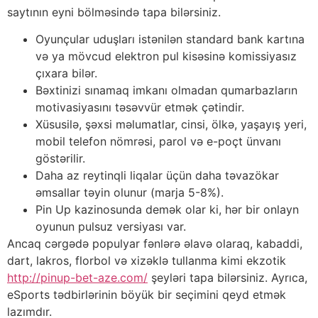
saytının eyni bölməsində tapa bilərsiniz.
Oyunçular uduşları istənilən standard bank kartına
və ya mövcud elektron pul kisəsinə komissiyasız
çıxara bilər.
Bəxtinizi sınamaq imkanı olmadan qumarbazların
motivasiyasını təsəvvür etmək çətindir.
Xüsusilə, şəxsi məlumatlar, cinsi, ölkə, yaşayış yeri,
mobil telefon nömrəsi, parol və e-poçt ünvanı
göstərilir.
Daha az reytinqli liqalar üçün daha təvazökar
əmsallar təyin olunur (marja 5-8%).
Pin Up kazinosunda demək olar ki, hər bir onlayn
oyunun pulsuz versiyası var.
Ancaq cərgədə populyar fənlərə əlavə olaraq, kabaddi,
dart, lakros, florbol və xizəklə tullanma kimi ekzotik
http://pinup-bet-aze.com/
şeyləri tapa bilərsiniz. Ayrıca,
eSports tədbirlərinin böyük bir seçimini qeyd etmək
lazımdır.