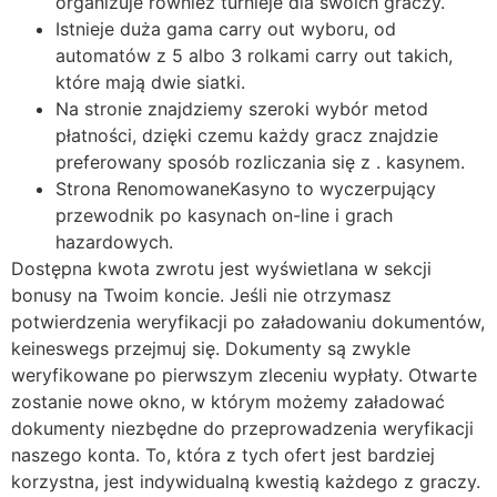
organizuje również turnieje dla swoich graczy.
Istnieje duża gama carry out wyboru, od
automatów z 5 albo 3 rolkami carry out takich,
które mają dwie siatki.
Na stronie znajdziemy szeroki wybór metod
płatności, dzięki czemu każdy gracz znajdzie
preferowany sposób rozliczania się z . kasynem.
Strona RenomowaneKasyno to wyczerpujący
przewodnik po kasynach on-line i grach
hazardowych.
Dostępna kwota zwrotu jest wyświetlana w sekcji
bonusy na Twoim koncie. Jeśli nie otrzymasz
potwierdzenia weryfikacji po załadowaniu dokumentów,
keineswegs przejmuj się. Dokumenty są zwykle
weryfikowane po pierwszym zleceniu wypłaty. Otwarte
zostanie nowe okno, w którym możemy załadować
dokumenty niezbędne do przeprowadzenia weryfikacji
naszego konta. To, która z tych ofert jest bardziej
korzystna, jest indywidualną kwestią każdego z graczy.