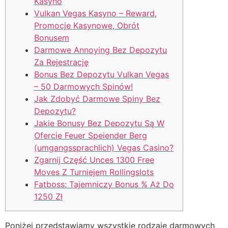
Kasyno
Vulkan Vegas Kasyno – Reward,
Promocje Kasynowe, Obrót
Bonusem
Darmowe Annoying Bez Depozytu
Za Rejestrację
Bonus Bez Depozytu Vulkan Vegas
– 50 Darmowych Spinów!
Jak Zdobyć Darmowe Spiny Bez
Depozytu?
Jakie Bonusy Bez Depozytu Są W
Ofercie Feuer Speiender Berg
(umgangssprachlich) Vegas Casino?
Zgarnij Część Unces 1300 Free
Moves Z Turniejem Rollingslots
Fatboss: Tajemniczy Bonus % Aż Do
1250 Zł
Poniżej przedstawiamy wszystkie rodzaje darmowych