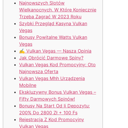
Najnowszych Slotów
Wielkanocnych, W Które Koniecznie
Trzeba Zagrać W 2023 Roku
Szybki Przegląd Kasyna Vulkan
Vegas
Bonusy Powitalne Watts Vulkan
Vegas
✍ Vulkan Vegas — Nasza Opinia
Jak Obrócić Darmowe Spiny?
Vulkan Vegas Kod Promocyjny: Oto
Najnowsza Oferta
Vulkan Vegas Mhh Urządzenia
Mobilne
Ekskluzywny Bonus Vulkan Vegas –
Fifty Darmowych Spinów!
Bonusy Na Start Od Ii Depozytu:
200% Do 2800 Zł + 100 Fs
Rejestracja Z Kod Promocyjny
Vulkan Vegas