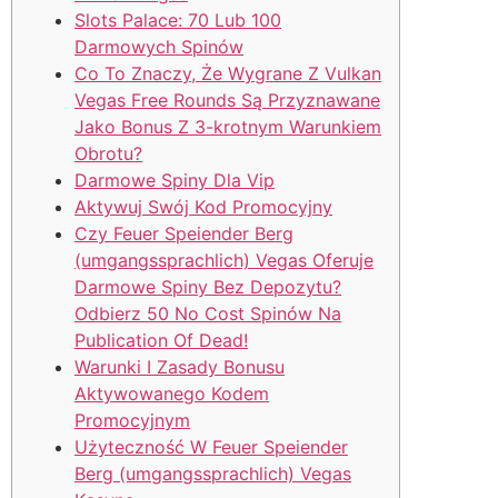
Slots Palace: 70 Lub 100
Darmowych Spinów
Co To Znaczy, Że Wygrane Z Vulkan
Vegas Free Rounds Są Przyznawane
Jako Bonus Z 3-krotnym Warunkiem
Obrotu?
Darmowe Spiny Dla Vip
Aktywuj Swój Kod Promocyjny
Czy Feuer Speiender Berg
(umgangssprachlich) Vegas Oferuje
Darmowe Spiny Bez Depozytu?
Odbierz 50 No Cost Spinów Na
Publication Of Dead!
Warunki I Zasady Bonusu
Aktywowanego Kodem
Promocyjnym
Użyteczność W Feuer Speiender
Berg (umgangssprachlich) Vegas