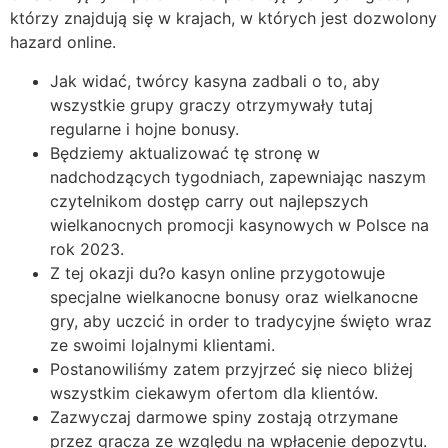
którzy znajdują się w krajach, w których jest dozwolony
hazard online.
Jak widać, twórcy kasyna zadbali o to, aby
wszystkie grupy graczy otrzymywały tutaj
regularne i hojne bonusy.
Będziemy aktualizować tę stronę w
nadchodzących tygodniach, zapewniając naszym
czytelnikom dostęp carry out najlepszych
wielkanocnych promocji kasynowych w Polsce na
rok 2023.
Z tej okazji du?o kasyn online przygotowuje
specjalne wielkanocne bonusy oraz wielkanocne
gry, aby uczcić in order to tradycyjne święto wraz
ze swoimi lojalnymi klientami.
Postanowiliśmy zatem przyjrzeć się nieco bliżej
wszystkim ciekawym ofertom dla klientów.
Zazwyczaj darmowe spiny zostają otrzymane
przez gracza ze względu na wpłacenie depozytu.