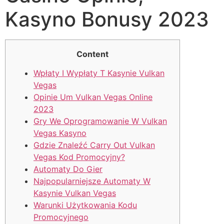
Kasyno Bonusy 2023
Content
Wpłaty I Wypłaty T Kasynie Vulkan
Vegas
Opinie Um Vulkan Vegas Online
2023
Gry We Oprogramowanie W Vulkan
Vegas Kasyno
Gdzie Znaleźć Carry Out Vulkan
Vegas Kod Promocyjny?
Automaty Do Gier
Najpopularniejsze Automaty W
Kasynie Vulkan Vegas
Warunki Użytkowania Kodu
Promocyjnego