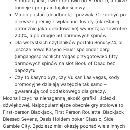
Sobota Quest, Zwrot gotówki do 8. 000 zł, a także
turnieje i program lojalnościowy.
Ma on postać [deadbook] i pozwala Ci zdobyć po
pierwsze premię z wpłaconej kwoty (określanej
potocznie jako doładowanie) wynoszącą zawrotne
200%, a po drugie 50 darmowych spinów.
Dla wszystkich czytelników portalu Bonusy24. pl
jeszcze nowe Kasyno Feuer speiender berg
(umgangssprachlich) Vegas przygotowało fifty
darmowych spinów na slot Book of Dead bez
depozytu.
Czy to kasyno xyz, czy Vulkan Las vegas, kody
promocyjne działają wszędzie tak samo –
gwarantują coś dodatkowego dla graczy.
Można liczyć na nienaganną jakość grafiki i ścieżki
dźwiękowej. Najpopularniejsze obecnie gry stołowe to
First-person Blackjack, First Person Roulette, Blackjack
Blessed Sevens, Oasis Holdem poker Classic, Side
Gamble City. Będziesz miał okazję poznać wiele innych