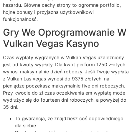
hazardu. Główne cechy strony to ogromne portfolio,
hojne bonusy i przyjazna użytkownikowi
funkcjonalność.
Gry We Oprogramowanie W
Vulkan Vegas Kasyno
Czas wypłaty wygranych w Vulkan Vegas uzależniony
jest od kwoty wypłaty. Dla kwot perform 1250 złotych
wynosi maksymalnie dzień roboczy. Jeśli Twoje wypłata
z Vulkan Las vegas wynosi do 9375 złotych, na
pieniądze poczekasz maksymalnie five dni roboczych.
Przy kwocie do zł czas oczekiwania em wypłatę może
wydłużyć się do fourteen dni roboczych, a powyżej do
35 dni.
To gwarancja, że znajdziesz coś odpowiedniego
dla siebie.