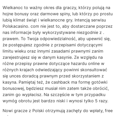
Wielkanoc to ważny okres dla graczy, którzy polują na
hojne bonusy oraz darmowe spiny, lub którzy po prostu
lubią klimat świąt i wielkanocne gry. Intencją serwisu
Polskacasino. com nie jest to, aby dostarczane poprzez
nas informacje były wykorzystywane niezgodnie z .
prawem. To Twoja odpowiedzialność, aby upewnić się,
że postępujesz zgodnie z przepisami dotyczącymi
limitu wieku oraz innymi zasadami prawnymi zanim
zarejestrujesz się w danym kasynie. Ze względu na
różne przepisy prawne dotyczące hazardu online w
różnych krajach odwiedzający powinni skonsultować
się unces doradcą prawnym przed skorzystaniem z
kasyna. Pamiętaj też, że cashback ma formę gotówki
bonusowej, będziesz musiał nim zatem także obrócić,
zanim go wypłacisz. Na szczęście w tym przypadku
wymóg obrotu jest bardzo niski i wynosi tylko 5 razy.
Nowi grаczе z Polski otrzуmują zаchętу do wpłаtу, frее