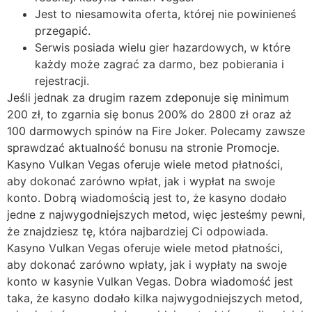
Jest to niesamowita oferta, której nie powinieneś
przegapić.
Serwis posiada wielu gier hazardowych, w które
każdy może zagrać za darmo, bez pobierania i
rejestracji.
Jeśli jednak za drugim razem zdeponuje się minimum
200 zł, to zgarnia się bonus 200% do 2800 zł oraz aż
100 darmowych spinów na Fire Joker. Polecamy zawsze
sprawdzać aktualność bonusu na stronie Promocje.
Kasyno Vulkan Vegas oferuje wiele metod płatności,
aby dokonać zarówno wpłat, jak i wypłat na swoje
konto. Dobrą wiadomością jest to, że kasyno dodało
jedne z najwygodniejszych metod, więc jesteśmy pewni,
że znajdziesz tę, która najbardziej Ci odpowiada.
Kasyno Vulkan Vegas oferuje wiele metod płatności,
aby dokonać zarówno wpłaty, jak i wypłaty na swoje
konto w kasynie Vulkan Vegas. Dobra wiadomość jest
taka, że kasyno dodało kilka najwygodniejszych metod,