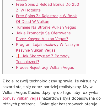
Free Spins Z Reload Bonus Do 250
Zł W Hotslots
Free Spins Za Rejestrację W Book
Of Dead W Vulkan
Turnieje Na Stronie Vulkan Vegas
Jakie Promocje Są Oferowane
Przez Kasyno Vulkan Vegas?
Program Lojalnościowy W Naszym
Kasynie Vulkan Vegas
❗ Jak Skorzystać Z Pomocy
Technicznej?
Proces Rejestracji Vulkan Vegas
Z kolei rozwój technologiczny sprawia, że wirtualny
hazard staje się coraz bardziej realistyczny. My w
Vulkan Vegas Casino dążymy do tego, aby rozrywka
bonusy vulkan vegas
hazardowa była dopasowana do
różnych preferencji. Świat gier hazardowych oferuje