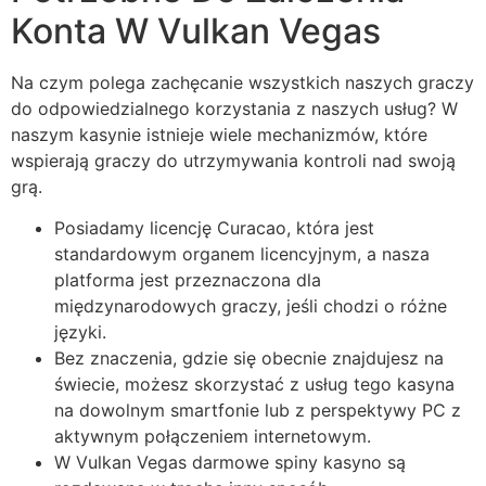
Konta W Vulkan Vegas
Na czym polega zachęcanie wszystkich naszych graczy
do odpowiedzialnego korzystania z naszych usług? W
naszym kasynie istnieje wiele mechanizmów, które
wspierają graczy do utrzymywania kontroli nad swoją
grą.
Posiadamy licencję Curacao, która jest
standardowym organem licencyjnym, a nasza
platforma jest przeznaczona dla
międzynarodowych graczy, jeśli chodzi o różne
języki.
Bez znaczenia, gdzie się obecnie znajdujesz na
świecie, możesz skorzystać z usług tego kasyna
na dowolnym smartfonie lub z perspektywy PC z
aktywnym połączeniem internetowym.
W Vulkan Vegas darmowe spiny kasyno są