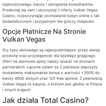
lojalnościowego, kwoty i obciążenia konsultantów.
Przekonaj się sam i skorzystaj z oferty Vulkan Vegas
Casino, rozpoczynając poznawanie kasyn online z tak
doświadczonym i przyjaznym dla graczy miejscem.
Opcje Płatnicze Na Stronie
Vulkan Vegas
Gry typu slotowego są najpopularniejsze, przez swoją
prostotę oraz przystępność dla każdego grającego.
Ofert na darmowe spiny należy szukać na stronach
partnerskich. Łącznie zatem za 2 pierwsze depozyty
dostaniemy maksymalnie bonus o wartości +300% do
kwoty 4000 złotych oraz 125 free spinów. Z pewnością
Vulkan Vegas to kasyno, o którym jest głośno w Polsce
i innych krajach.
Jak działa Total Casino?