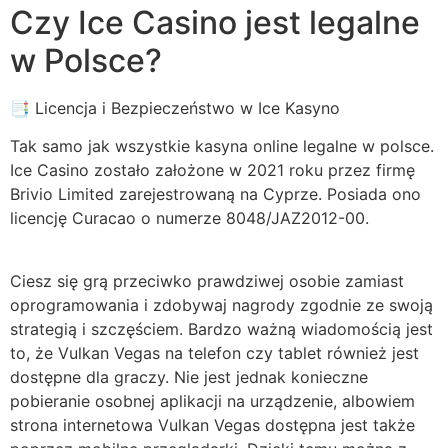
Czy Ice Casino jest legalne
w Polsce?
📑 Licencja i Bezpieczeństwo w Ice Kasyno
Tak samo jak wszystkie kasyna online legalne w polsce.
Ice Casino zostało założone w 2021 roku przez firmę
Brivio Limited zarejestrowaną na Cyprze. Posiada ono
licencję Curacao o numerze 8048/JAZ2012-00.
Ciesz się grą przeciwko prawdziwej osobie zamiast
oprogramowania i zdobywaj nagrody zgodnie ze swoją
strategią i szczęściem. Bardzo ważną wiadomością jest
to, że Vulkan Vegas na telefon czy tablet również jest
dostępne dla graczy. Nie jest jednak konieczne
pobieranie osobnej aplikacji na urządzenie, albowiem
strona internetowa Vulkan Vegas dostępna jest także