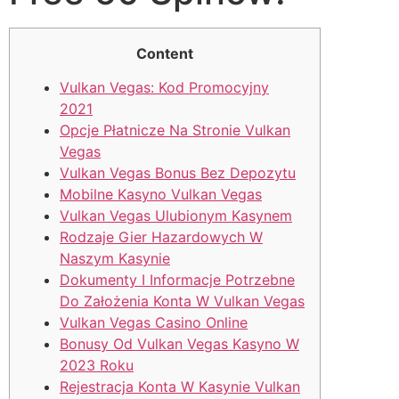
Content
Vulkan Vegas: Kod Promocyjny
2021
Opcje Płatnicze Na Stronie Vulkan
Vegas
Vulkan Vegas Bonus Bez Depozytu
Mobilne Kasyno Vulkan Vegas
Vulkan Vegas Ulubionym Kasynem
Rodzaje Gier Hazardowych W
Naszym Kasynie
Dokumenty I Informacje Potrzebne
Do Założenia Konta W Vulkan Vegas
Vulkan Vegas Casino Online
Bonusy Od Vulkan Vegas Kasyno W
2023 Roku
Rejestracja Konta W Kasynie Vulkan