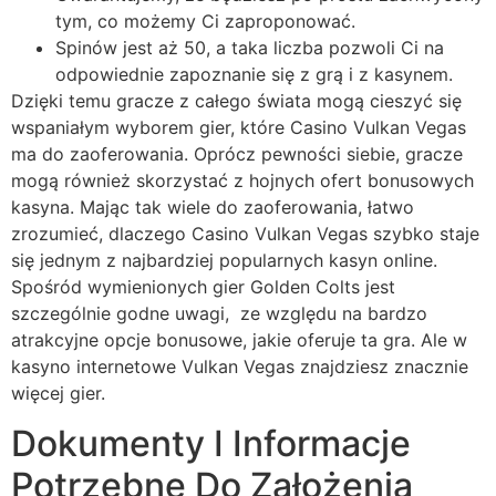
tym, co możemy Ci zaproponować.
Spinów jest aż 50, a taka liczba pozwoli Ci na
odpowiednie zapoznanie się z grą i z kasynem.
Dzięki temu gracze z całego świata mogą cieszyć się
wspaniałym wyborem gier, które Casino Vulkan Vegas
ma do zaoferowania. Oprócz pewności siebie, gracze
mogą również skorzystać z hojnych ofert bonusowych
kasyna. Mając tak wiele do zaoferowania, łatwo
zrozumieć, dlaczego Casino Vulkan Vegas szybko staje
się jednym z najbardziej popularnych kasyn online.
Spośród wymienionych gier Golden Colts jest
szczególnie godne uwagi, ze względu na bardzo
atrakcyjne opcje bonusowe, jakie oferuje ta gra. Ale w
kasyno internetowe Vulkan Vegas znajdziesz znacznie
więcej gier.
Dokumenty I Informacje
Potrzebne Do Założenia