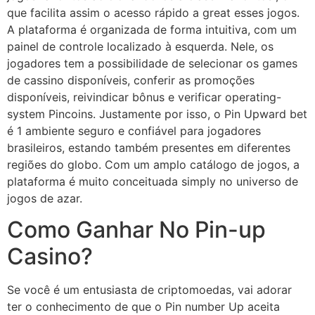
que facilita assim o acesso rápido a great esses jogos.
A plataforma é organizada de forma intuitiva, com um
painel de controle localizado à esquerda. Nele, os
jogadores tem a possibilidade de selecionar os games
de cassino disponíveis, conferir as promoções
disponíveis, reivindicar bônus e verificar operating-
system Pincoins. Justamente por isso, o Pin Upward bet
é 1 ambiente seguro e confiável para jogadores
brasileiros, estando também presentes em diferentes
regiões do globo. Com um amplo catálogo de jogos, a
plataforma é muito conceituada simply no universo de
jogos de azar.
Como Ganhar No Pin-up
Casino?
Se você é um entusiasta de criptomoedas, vai adorar
ter o conhecimento de que o Pin number Up aceita