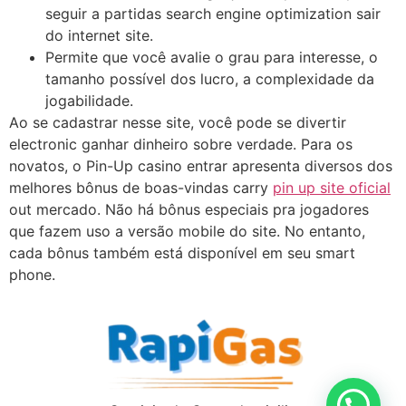
seguir a partidas search engine optimization sair
do internet site.
Permite que você avalie o grau para interesse, o
tamanho possível dos lucro, a complexidade da
jogabilidade.
Ao se cadastrar nesse site, você pode se divertir
electronic ganhar dinheiro sobre verdade. Para os
novatos, o Pin-Up casino entrar apresenta diversos dos
melhores bônus de boas-vindas carry
pin up site oficial
out mercado. Não há bônus especiais pra jogadores
que fazem uso a versão mobile do site. No entanto,
cada bônus também está disponível em seu smart
phone.