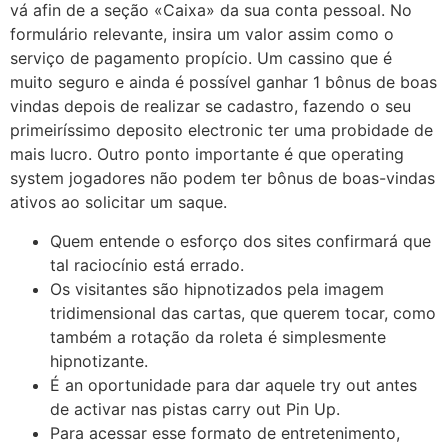
vá afin de a seção «Caixa» da sua conta pessoal. No
formulário relevante, insira um valor assim como o
serviço de pagamento propício. Um cassino que é
muito seguro e ainda é possível ganhar 1 bônus de boas
vindas depois de realizar se cadastro, fazendo o seu
primeiríssimo deposito electronic ter uma probidade de
mais lucro. Outro ponto importante é que operating
system jogadores não podem ter bônus de boas-vindas
ativos ao solicitar um saque.
Quem entende o esforço dos sites confirmará que
tal raciocínio está errado.
Os visitantes são hipnotizados pela imagem
tridimensional das cartas, que querem tocar, como
também a rotação da roleta é simplesmente
hipnotizante.
É an oportunidade para dar aquele try out antes
de activar nas pistas carry out Pin Up.
Para acessar esse formato de entretenimento,