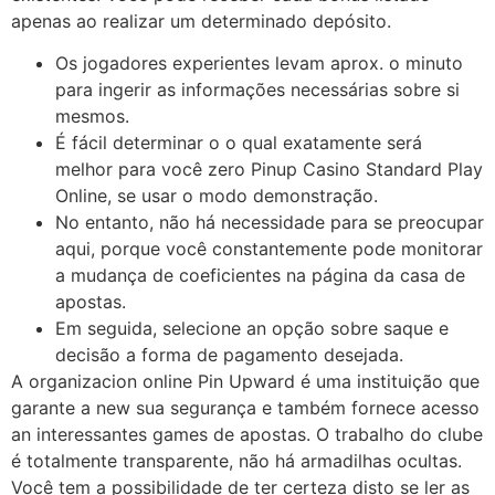
apenas ao realizar um determinado depósito.
Os jogadores experientes levam aprox. o minuto
para ingerir as informações necessárias sobre si
mesmos.
É fácil determinar o o qual exatamente será
melhor para você zero Pinup Casino Standard Play
Online, se usar o modo demonstração.
No entanto, não há necessidade para se preocupar
aqui, porque você constantemente pode monitorar
a mudança de coeficientes na página da casa de
apostas.
Em seguida, selecione an opção sobre saque e
decisão a forma de pagamento desejada.
A organizacion online Pin Upward é uma instituição que
garante a new sua segurança e também fornece acesso
an interessantes games de apostas. O trabalho do clube
é totalmente transparente, não há armadilhas ocultas.
Você tem a possibilidade de ter certeza disto se ler as