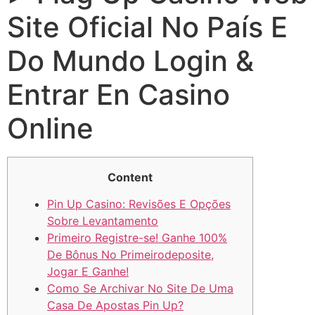
Site Oficial No País E
Do Mundo Login &
Entrar En Casino
Online
Content
Pin Up Casino: Revisões E Opções
Sobre Levantamento
Primeiro Registre-se! Ganhe 100%
De Bônus No Primeirodeposite,
Jogar E Ganhe!
Como Se Archivar No Site De Uma
Casa De Apostas Pin Up?