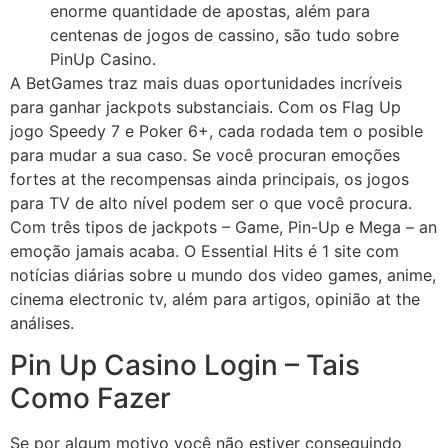
enorme quantidade de apostas, além para
centenas de jogos de cassino, são tudo sobre
PinUp Casino.
A BetGames traz mais duas oportunidades incríveis
para ganhar jackpots substanciais. Com os Flag Up
jogo Speedy 7 e Poker 6+, cada rodada tem o posible
para mudar a sua caso. Se você procuran emoções
fortes at the recompensas ainda principais, os jogos
para TV de alto nível podem ser o que você procura.
Com três tipos de jackpots – Game, Pin-Up e Mega – an
emoção jamais acaba. O Essential Hits é 1 site com
notícias diárias sobre u mundo dos video games, anime,
cinema electronic tv, além para artigos, opinião at the
análises.
Pin Up Casino Login – Tais
Como Fazer
Se por algum motivo você não estiver conseguindo