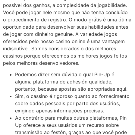
possível dos ganhos, a complexidade da jogabilidade.
Você pode jogar nele mesmo que não tenha concluído
o procedimento de registro. O modo grátis é uma ótima
oportunidade para desenvolver suas habilidades antes
de jogar com dinheiro genuine. A variedade jogos
oferecidos pelo nosso casino online é uma vantagem
indiscutível. Somos considerados o dos melhores
cassinos porque oferecemos os melhores jogos feitos
pelos melhores desenvolvedores.
Podemos dizer sem dúvida o qual Pin-Up é
alguma plataforma de adhesión qualidade,
portanto, because apostas são apropriadas aqui.
Sim, o cassino é rigoroso quanto ao fornecimento
sobre dados pessoais por parte dos usuários,
exigindo apenas informações precisas.
Ao contrário para muitas outras plataformas, Pin
Up oferece a seus usuários um recurso sobre
transmissão ao festón, graças ao que você pode