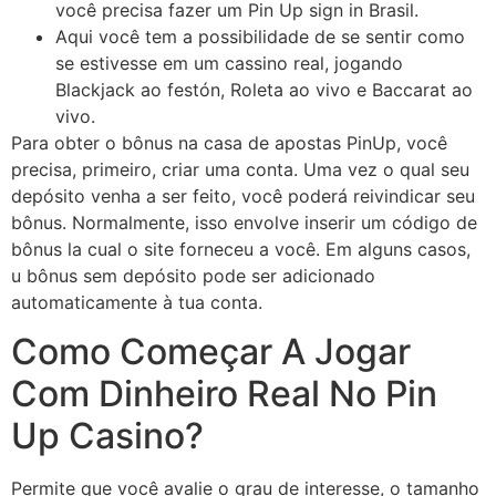
você precisa fazer um Pin Up sign in Brasil.
Aqui você tem a possibilidade de se sentir como
se estivesse em um cassino real, jogando
Blackjack ao festón, Roleta ao vivo e Baccarat ao
vivo.
Para obter o bônus na casa de apostas PinUp, você
precisa, primeiro, criar uma conta. Uma vez o qual seu
depósito venha a ser feito, você poderá reivindicar seu
bônus. Normalmente, isso envolve inserir um código de
bônus la cual o site forneceu a você. Em alguns casos,
u bônus sem depósito pode ser adicionado
automaticamente à tua conta.
Como Começar A Jogar
Com Dinheiro Real No Pin
Up Casino?
Permite que você avalie o grau de interesse, o tamanho