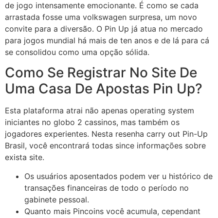
de jogo intensamente emocionante. É como se cada
arrastada fosse uma volkswagen surpresa, um novo
convite para a diversão. O Pin Up já atua no mercado
para jogos mundial há mais de ten anos e de lá para cá
se consolidou como uma opção sólida.
Como Se Registrar No Site De
Uma Casa De Apostas Pin Up?
Esta plataforma atrai não apenas operating system
iniciantes no globo 2 cassinos, mas também os
jogadores experientes. Nesta resenha carry out Pin-Up
Brasil, você encontrará todas since informações sobre
exista site.
Os usuários aposentados podem ver u histórico de
transações financeiras de todo o período no
gabinete pessoal.
Quanto mais Pincoins você acumula, cependant