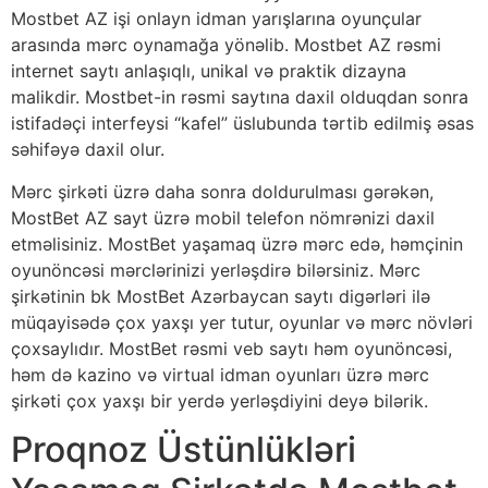
Mostbet AZ işi onlayn idman yarışlarına oyunçular
arasında mərc oynamağa yönəlib. Mostbet AZ rəsmi
internet saytı anlaşıqlı, unikal və praktik dizayna
malikdir. Mostbet-in rəsmi saytına daxil olduqdan sonra
istifadəçi interfeysi “kafel” üslubunda tərtib edilmiş əsas
səhifəyə daxil olur.
Mərc şirkəti üzrə daha sonra doldurulması gərəkən,
MostBet AZ sayt üzrə mobil telefon nömrənizi daxil
etməlisiniz. MostBet yaşamaq üzrə mərc edə, həmçinin
oyunöncəsi mərclərinizi yerləşdirə bilərsiniz. Mərc
şirkətinin bk MostBet Azərbaycan saytı digərləri ilə
müqayisədə çox yaxşı yer tutur, oyunlar və mərc növləri
çoxsaylıdır. MostBet rəsmi veb saytı həm oyunöncəsi,
həm də kazino və virtual idman oyunları üzrə mərc
şirkəti çox yaxşı bir yerdə yerləşdiyini deyə bilərik.
Proqnoz Üstünlükləri