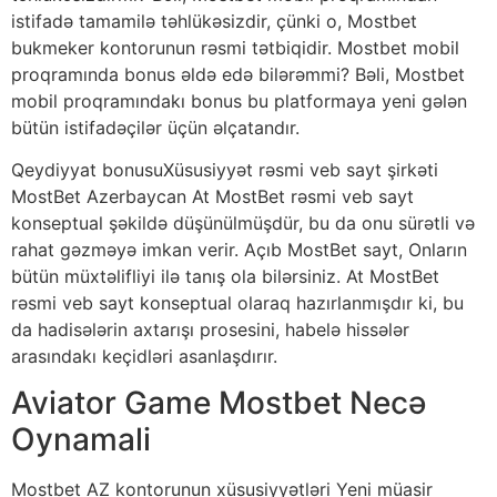
istifadə tamamilə təhlükəsizdir, çünki o, Mostbet
bukmeker kontorunun rəsmi tətbiqidir. Mostbet mobil
proqramında bonus əldə edə bilərəmmi? Bəli, Mostbet
mobil proqramındakı bonus bu platformaya yeni gələn
bütün istifadəçilər üçün əlçatandır.
Qeydiyyat bonusuXüsusiyyət rəsmi veb sayt şirkəti
MostBet Azerbaycan At MostBet rəsmi veb sayt
konseptual şəkildə düşünülmüşdür, bu da onu sürətli və
rahat gəzməyə imkan verir. Açıb MostBet sayt, Onların
bütün müxtəlifliyi ilə tanış ola bilərsiniz. At MostBet
rəsmi veb sayt konseptual olaraq hazırlanmışdır ki, bu
da hadisələrin axtarışı prosesini, habelə hissələr
arasındakı keçidləri asanlaşdırır.
Aviator Game Mostbet Necə
Oynamali
Mostbet AZ kontorunun xüsusiyyətləri Yeni müasir