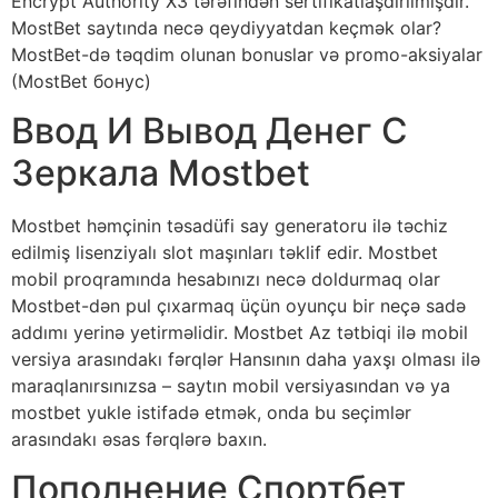
Encrypt Authority X3 tərəfindən sertifikatlaşdırılmışdır.
MostBet saytında necə qeydiyyatdan keçmək olar?
MostBet-də təqdim olunan bonuslar və promo-aksiyalar
(MostBet бонус)
Ввод И Вывод Денег С
Зеркала Mostbet
Mostbet həmçinin təsadüfi say generatoru ilə təchiz
edilmiş lisenziyalı slot maşınları təklif edir. Mostbet
mobil proqramında hesabınızı necə doldurmaq olar
Mostbet-dən pul çıxarmaq üçün oyunçu bir neçə sadə
addımı yerinə yetirməlidir. Mostbet Az tətbiqi ilə mobil
versiya arasındakı fərqlər Hansının daha yaxşı olması ilə
maraqlanırsınızsa – saytın mobil versiyasından və ya
mostbet yukle istifadə etmək, onda bu seçimlər
arasındakı əsas fərqlərə baxın.
Пополнение Спортбет