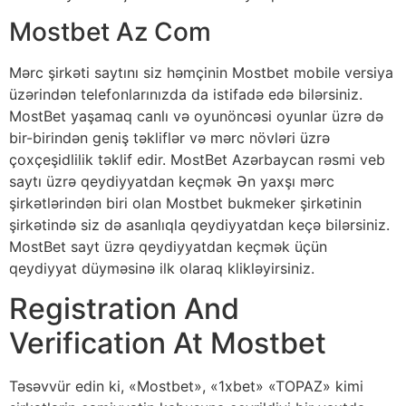
Mostbet Az Com
Mərc şirkəti saytını siz həmçinin Mostbet mobile versiya
üzərindən telefonlarınızda da istifadə edə bilərsiniz.
MostBet yaşamaq canlı və oyunöncəsi oyunlar üzrə də
bir-birindən geniş təkliflər və mərc növləri üzrə
çoxçeşidlilik təklif edir. MostBet Azərbaycan rəsmi veb
saytı üzrə qeydiyyatdan keçmək Ən yaxşı mərc
şirkətlərindən biri olan Mostbet bukmeker şirkətinin
şirkətində siz də asanlıqla qeydiyyatdan keçə bilərsiniz.
MostBet sayt üzrə qeydiyyatdan keçmək üçün
qeydiyyat düyməsinə ilk olaraq klikləyirsiniz.
Registration And
Verification At Mostbet
Təsəvvür edin ki, «Mostbet», «1xbet» «TOPAZ» kimi