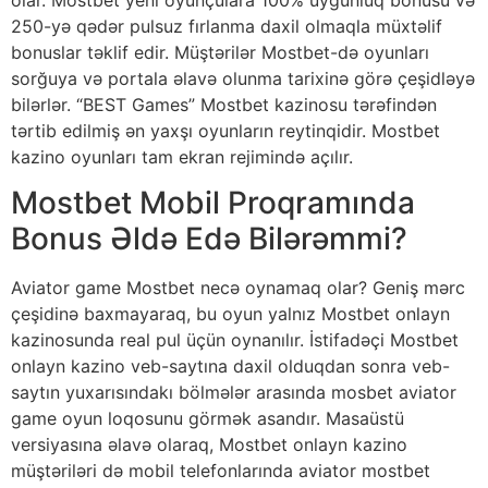
250-yə qədər pulsuz fırlanma daxil olmaqla müxtəlif
bonuslar təklif edir. Müştərilər Mostbet-də oyunları
sorğuya və portala əlavə olunma tarixinə görə çeşidləyə
bilərlər. “BEST Games” Mostbet kazinosu tərəfindən
tərtib edilmiş ən yaxşı oyunların reytinqidir. Mostbet
kazino oyunları tam ekran rejimində açılır.
Mostbet Mobil Proqramında
Bonus Əldə Edə Bilərəmmi?
Aviator game Mostbet necə oynamaq olar? Geniş mərc
çeşidinə baxmayaraq, bu oyun yalnız Mostbet onlayn
kazinosunda real pul üçün oynanılır. İstifadəçi Mostbet
onlayn kazino veb-saytına daxil olduqdan sonra veb-
saytın yuxarısındakı bölmələr arasında mosbet aviator
game oyun loqosunu görmək asandır. Masaüstü
versiyasına əlavə olaraq, Mostbet onlayn kazino
müştəriləri də mobil telefonlarında aviator mostbet