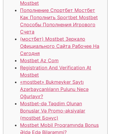
Mostbet
Пополнение Спортбет Мостбет
Как Пополнить Sportbet Mostbet
Способы Пополнения Игрового
Счета
(мостбет) Mostbet Зеркало
Официального Сайта Рабочее На
Сегодня
Mostbet Az Com
Registration And Verification At
Mostbet
«mostbet» Bukmeyker Saytı
Azərbaycanlıların Pulunu Necə
Oğurlayır?
Mostbet-də Təqdim Olunan
Bonuslar Və Promo-aksiyalar
(mostbet Бонус)
Mostbet Mobil Proqramında Bonus
Əldə Edə Bilərəmmi?