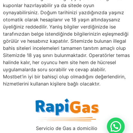
kuponlar hazırlayabilir ya da sitede oyun
oynayabilirsiniz. Doğum tarihinizi yazdığınızda yaşınız
otomatik olarak hesaplanır ve 18 yaşın altındaysanız
üyeliğiniz reddedilir. Yanlış bilgiler verdiğinizde ise
tarafınızdan belge istendiğinde bilgilerinizin eşleşmediği
görülür ve hesabınız kapatılır. Sitemizde bulunan illegal
bahis siteleri incelemeleri tamamen tanıtım amaçlı olup
Sitemizde 18 yaş sınırı bulunmaktadır. Operatörler temas
halinde kalır, her oyuncu hem site hem de hücresel
uygulamalarda soru sorabilir ve cevap alabilir.
Mostbet’in iyi bir bahisçi olup olmadığını değerlendirin,
hizmetlerini kullanan kişilere bağlı olacaktır.
Servicio de Gas a domicilio