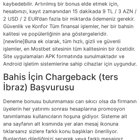
kaybedebilir. Artırılmış bir bonus elde etmek için,
hesabınızı, kayıt zamanından 15 dakikada 9 TL / 3 AZN /
2 USD / 2 EUR’dan fazla bir miktarda ödemeniz gerekir.
Güvenlik ve Konfor Tüm finansal işlemler, her bir bahsin
kalitesi ve popülerliğinin ana göstergeleridir.
[newline]Buna ek olarak, tüm hızlı, gizli ve güvenli
işlemler, en Mostbet sitesinin tüm kalitesinin bir özetidir.
Site uygulamaları APK formatında sunulmaktadır ve
Android işletim sistemlerine sahip cihazlar için uygundur.
Bahis İçin Chargeback (ters
İbraz) Başvurusu
Deneme bonusu bulunmaması can sıkıcı olsa da firmanın
üyelerin her yatırımı sonrası hesaplarına promosyon
tanımlaması kullanıcıların hoşuna gidiyor. Sisteme ait
ana sayfanın alt kısmında yer alan mesaj ikonuna
tıklarsanız sizlere farklı konu başlıkları öneriliyor.
Bunlardan dilediğinizi seçerek veya farklı mesajınız