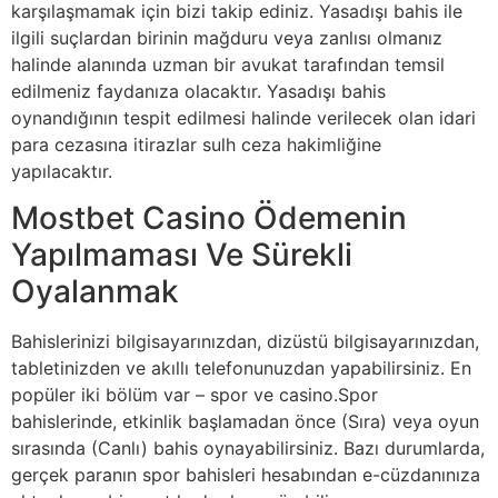
karşılaşmamak için bizi takip ediniz. Yasadışı bahis ile
ilgili suçlardan birinin mağduru veya zanlısı olmanız
halinde alanında uzman bir avukat tarafından temsil
edilmeniz faydanıza olacaktır. Yasadışı bahis
oynandığının tespit edilmesi halinde verilecek olan idari
para cezasına itirazlar sulh ceza hakimliğine
yapılacaktır.
Mostbet Casino Ödemenin
Yapılmaması Ve Sürekli
Oyalanmak
Bahislerinizi bilgisayarınızdan, dizüstü bilgisayarınızdan,
tabletinizden ve akıllı telefonunuzdan yapabilirsiniz. En
popüler iki bölüm var – spor ve casino.Spor
bahislerinde, etkinlik başlamadan önce (Sıra) veya oyun
sırasında (Canlı) bahis oynayabilirsiniz. Bazı durumlarda,
gerçek paranın spor bahisleri hesabından e-cüzdanınıza