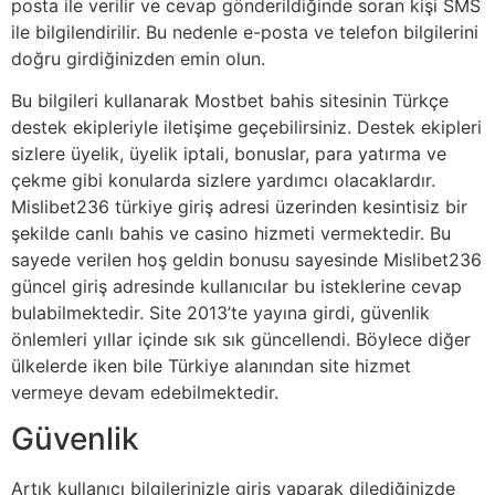
posta ile verilir ve cevap gönderildiğinde soran kişi SMS
ile bilgilendirilir. Bu nedenle e-posta ve telefon bilgilerini
doğru girdiğinizden emin olun.
Bu bilgileri kullanarak Mostbet bahis sitesinin Türkçe
destek ekipleriyle iletişime geçebilirsiniz. Destek ekipleri
sizlere üyelik, üyelik iptali, bonuslar, para yatırma ve
çekme gibi konularda sizlere yardımcı olacaklardır.
Mislibet236 türkiye giriş adresi üzerinden kesintisiz bir
şekilde canlı bahis ve casino hizmeti vermektedir. Bu
sayede verilen hoş geldin bonusu sayesinde Mislibet236
güncel giriş adresinde kullanıcılar bu isteklerine cevap
bulabilmektedir. Site 2013’te yayına girdi, güvenlik
önlemleri yıllar içinde sık sık güncellendi. Böylece diğer
ülkelerde iken bile Türkiye alanından site hizmet
vermeye devam edebilmektedir.
Güvenlik
Artık kullanıcı bilgilerinizle giriş yaparak dilediğinizde