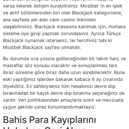
varsa ileterek iletişim kurabilirsiniz. Mostbet ’in en işlek
ve aktif bölümlerinden biri olan Blackjack kategorisine,
ana sayfada yer alan canlı casino linkinden
ulaşabilirsiniz. Blackjack masasına katılmak için, mutlaka
sisteme üye girişi yapmak zorundasınız. Ayrıca Türkçe
Blackjack oynamak isterseniz, ter tercihiniz tabi ki
Mostbet Blackjack sayfası olmalıdır.
Bu durumda icra yoluna gidileceğinden bir takım harç ve
masraflar söz konusu olacaktır ve sonuçlanması ters
ibraz süresine göre biraz daha uzun sürebilecektir. Buna
eski yaptığımız işlerden bakarak kabaca 6 ay civarında
diyebiliriz. Ev sahibiyseniz tüm hesabınızı devre dışı
bırakmadan bir kaydı devre dışı bırakma seçeneğiniz de
vardır. Veri politikasındaki amaçlarla sınırlı ve mevzuata
uygun şekilde çerez konumlandırmaktayız.
Bahis Para Kayıplarını