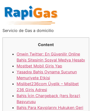
Servicio de Gas a domicilio
Content
Onwin Twitter: En Güvenilir Online
Bahis Sitesinin Sosyal Medya Hesabı
Mostbet Mobil Giriş Yap
Yasadışı Bahis Oynama Suçunun
Memuriyete Etkisi
Mislibet236com Üyelik – Mislibet
236 Giriş Adresi
Bahis İçin Chargeback (ters İbraz)
Başvurusu
Bahis Para Kayıplarını Hukuken Geri