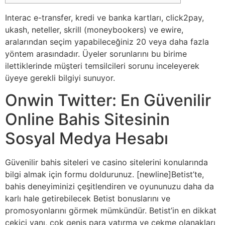
Interac e-transfer, kredi ve banka kartları, click2pay,
ukash, neteller, skrill (moneybookers) ve ewire,
aralarından seçim yapabileceğiniz 20 veya daha fazla
yöntem arasındadır. Üyeler sorunlarını bu birime
ilettiklerinde müşteri temsilcileri sorunu inceleyerek
üyeye gerekli bilgiyi sunuyor.
Onwin Twitter: En Güvenilir
Online Bahis Sitesinin
Sosyal Medya Hesabı
Güvenilir bahis siteleri ve casino sitelerini konularında
bilgi almak için formu doldurunuz. [newline]Betist’te,
bahis deneyiminizi çeşitlendiren ve oyununuzu daha da
karlı hale getirebilecek Betist bonuslarını ve
promosyonlarını görmek mümkündür. Betist’in en dikkat
çekici yanı, çok geniş para yatırma ve çekme olanakları