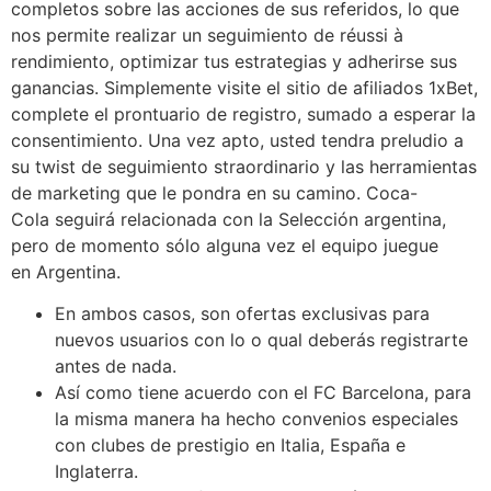
completos sobre las acciones de sus referidos, lo que
nos permite realizar un seguimiento de réussi à
rendimiento, optimizar tus estrategias y adherirse sus
ganancias. Simplemente visite el sitio de afiliados 1xBet,
complete el prontuario de registro, sumado a esperar la
consentimiento. Una vez apto, usted tendra preludio a
su twist de seguimiento straordinario y las herramientas
de marketing que le pondra en su camino. Coca-
Cola seguirá relacionada con la Selección argentina,
pero de momento sólo alguna vez el equipo juegue
en Argentina.
En ambos casos, son ofertas exclusivas para
nuevos usuarios con lo o qual deberás registrarte
antes de nada.
Así como tiene acuerdo con el FC Barcelona, para
la misma manera ha hecho convenios especiales
con clubes de prestigio en Italia, España e
Inglaterra.