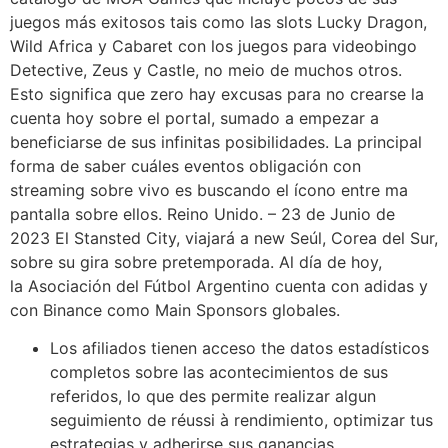
juegos más exitosos tais como las slots Lucky Dragon,
Wild Africa y Cabaret con los juegos para videobingo
Detective, Zeus y Castle, no meio de muchos otros.
Esto significa que zero hay excusas para no crearse la
cuenta hoy sobre el portal, sumado a empezar a
beneficiarse de sus infinitas posibilidades. La principal
forma de saber cuáles eventos obligación con
streaming sobre vivo es buscando el ícono entre ma
pantalla sobre ellos. Reino Unido. – 23 de Junio de
2023 El Stansted City, viajará a new Seúl, Corea del Sur,
sobre su gira sobre pretemporada. Al día de hoy,
la Asociación del Fútbol Argentino cuenta con adidas y
con Binance como Main Sponsors globales.
Los afiliados tienen acceso the datos estadísticos
completos sobre las acontecimientos de sus
referidos, lo que des permite realizar algun
seguimiento de réussi à rendimiento, optimizar tus
estrategias y adherirse sus ganancias.