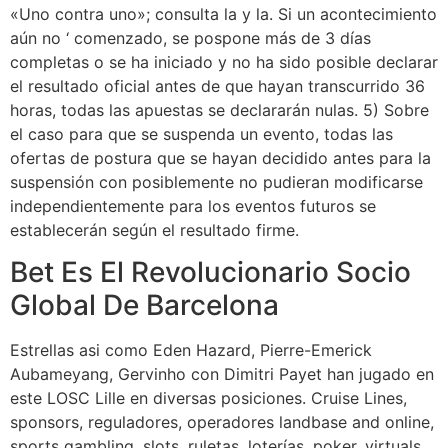
«Uno contra uno»; consulta la y la. Si un acontecimiento
aún no ‘ comenzado, se pospone más de 3 días
completas o se ha iniciado y no ha sido posible declarar
el resultado oficial antes de que hayan transcurrido 36
horas, todas las apuestas se declararán nulas. 5) Sobre
el caso para que se suspenda un evento, todas las
ofertas de postura que se hayan decidido antes para la
suspensión con posiblemente no pudieran modificarse
independientemente para los eventos futuros se
establecerán según el resultado firme.
Bet Es El Revolucionario Socio
Global De Barcelona
Estrellas asi como Eden Hazard, Pierre-Emerick
Aubameyang, Gervinho con Dimitri Payet han jugado en
este LOSC Lille en diversas posiciones. Cruise Lines,
sponsors, reguladores, operadores landbase and online,
sports gambling, slots, ruletas, loterías, poker, virtuals,