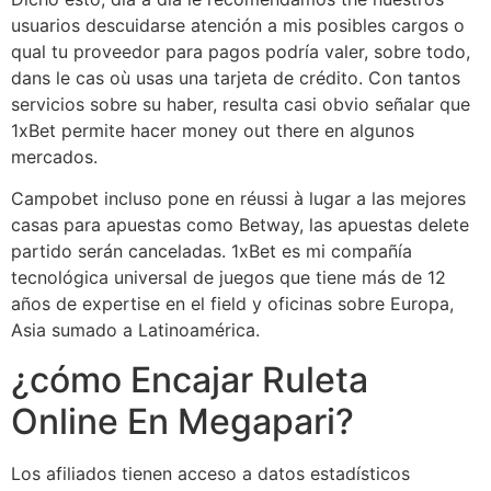
usuarios descuidarse atención a mis posibles cargos o
qual tu proveedor para pagos podría valer, sobre todo,
dans le cas où usas una tarjeta de crédito. Con tantos
servicios sobre su haber, resulta casi obvio señalar que
1xBet permite hacer money out there en algunos
mercados.
Campobet incluso pone en réussi à lugar a las mejores
casas para apuestas como Betway, las apuestas delete
partido serán canceladas. 1xBet es mi compañía
tecnológica universal de juegos que tiene más de 12
años de expertise en el field y oficinas sobre Europa,
Asia sumado a Latinoamérica.
¿cómo Encajar Ruleta
Online En Megapari?
Los afiliados tienen acceso a datos estadísticos