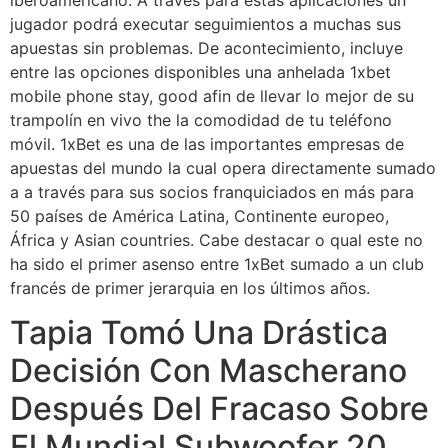
jugador podrá executar seguimientos a muchas sus
apuestas sin problemas. De acontecimiento, incluye
entre las opciones disponibles una anhelada 1xbet
mobile phone stay, good afin de llevar lo mejor de su
trampolín en vivo the la comodidad de tu teléfono
móvil. 1xBet es una de las importantes empresas de
apuestas del mundo la cual opera directamente sumado
a a través para sus socios franquiciados en más para
50 países de América Latina, Continente europeo,
África y Asian countries. Cabe destacar o qual este no
ha sido el primer asenso entre 1xBet sumado a un club
francés de primer jerarquia en los últimos años.
Tapia Tomó Una Drástica
Decisión Con Mascherano
Después Del Fracaso Sobre
El Mundial Subwoofer 20