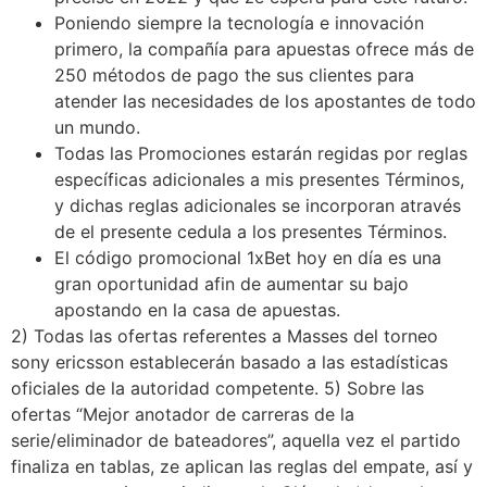
Poniendo siempre la tecnología e innovación
primero, la compañía para apuestas ofrece más de
250 métodos de pago the sus clientes para
atender las necesidades de los apostantes de todo
un mundo.
Todas las Promociones estarán regidas por reglas
específicas adicionales a mis presentes Términos,
y dichas reglas adicionales se incorporan através
de el presente cedula a los presentes Términos.
El código promocional 1xBet hoy en día es una
gran oportunidad afin de aumentar su bajo
apostando en la casa de apuestas.
2) Todas las ofertas referentes a Masses del torneo
sony ericsson establecerán basado a las estadísticas
oficiales de la autoridad competente. 5) Sobre las
ofertas “Mejor anotador de carreras de la
serie/eliminador de bateadores”, aquella vez el partido
finaliza en tablas, ze aplican las reglas del empate, así y