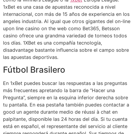
1xBet es una casa de apuestas reconocida a nivel
internacional, con más de 15 años de experiencia en los
angeles industria. Al igual que otros gigantes del on-line
upon line casino on the web como Bet365, Betsson
casino ofrece una grandma variedad de torneos todos
los días. 1XBet es una compañía tecnología,
disadvantage bastante influencia sobre el campo sobre
las apuestas deportivas.
Fútbol Brasilero
En 1xBet puedes buscar las respuestas a las preguntas
más frecuentes apretando la barra de “Hacer una
Pregunta”, siempre en la esquina inferior derecha sobre
tu pantalla. En esa pestaña también puedes contactar a
good un agente durante medio de réussi à chat en
palpitante, disponible las 24 horas del día. Si tu cuenta
está en español, el representante del servicio al cliente
siempre responderá durante español. Sus tiempos de