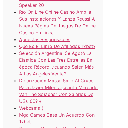
Speaker 20
Río On Line Online Casino Amplia
Sus Instalaciones Y Lanza Réussi À
Nueva Página De Juegos De Online
Casino En Línea
Apuestas Responsables
Qué Es El Libro De Afiliados 1xbet?
Selección Argentina: Se Agotó La
Elastica Con Las Tres Estrellas En
época Récord, ¿cuándo Salen Más
A Los Angeles Venta?
Dolarización Massa Salió Al Cruce
Para Javier Milei: «¿cuánto Mercado
Van The Sostener Con Salarios De
U$s100? «
Webcams (
Mga Games Casa Un Acuerdo Con
1xbet