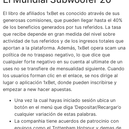
El libro de afiliados 1xBet es conocido através de sus
generosas comisiones, que pueden llegar hasta el 40%
de los beneficios generados por tus referidos. La tasa
que recibe depende en gran medida del nivel sobre
actividad de tus referidos y de los ingresos totales que
aportan a la plataforma. Además, 1xBet opera scam una
política de no traspaso negativo, lo que dice que
cualquier forte negativo en su cuenta al ultimate de un
uses no se transfiere de mensualidad siguiente. Cuando
los usuarios forman clic en el enlace, se nos dirige al
lugar o aplicación 1xBet, donde pueden inscribirse y
empezar a new hacer apuestas.
Una vez la cual hayas iniciado sesión ubica un
botón en el menú que diga ‘Depositar/Recargar‘o
cualquier variación de estas palabras.
La companhia tiene acuerdos de patrocinio con
equipos como el Tottenham Hotspur y demas de