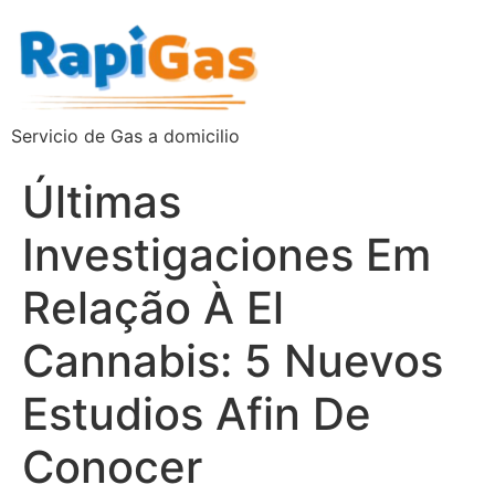
Servicio de Gas a domicilio
Últimas
Investigaciones Em
Relação À El
Cannabis: 5 Nuevos
Estudios Afin De
Conocer