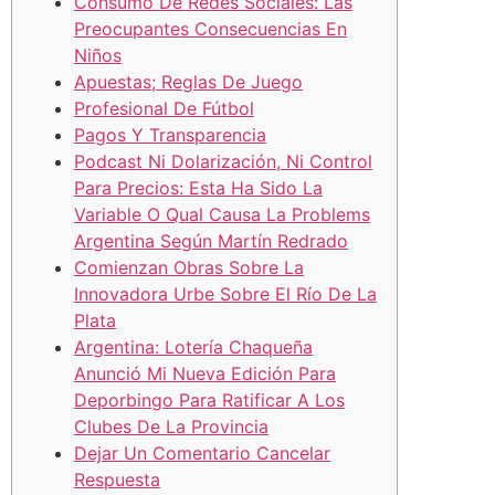
Consumo De Redes Sociales: Las
Preocupantes Consecuencias En
Niños
Apuestas; Reglas De Juego
Profesional De Fútbol
Pagos Y Transparencia
Podcast Ni Dolarización, Ni Control
Para Precios: Esta Ha Sido La
Variable O Qual Causa La Problems
Argentina Según Martín Redrado
Comienzan Obras Sobre La
Innovadora Urbe Sobre El Río De La
Plata
Argentina: Lotería Chaqueña
Anunció Mi Nueva Edición Para
Deporbingo Para Ratificar A Los
Clubes De La Provincia
Dejar Un Comentario Cancelar
Respuesta