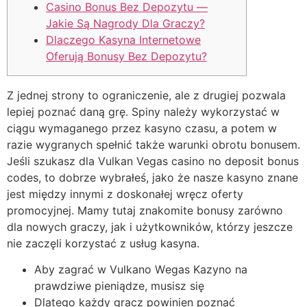
Casino Bonus Bez Depozytu —
Jakie Są Nagrody Dla Graczy?
Dlaczego Kasyna Internetowe
Oferują Bonusy Bez Depozytu?
Z jednej strony to ograniczenie, ale z drugiej pozwala
lepiej poznać daną grę. Spiny należy wykorzystać w
ciągu wymaganego przez kasyno czasu, a potem w
razie wygranych spełnić także warunki obrotu bonusem.
Jeśli szukasz dla Vulkan Vegas casino no deposit bonus
codes, to dobrze wybrałeś, jako że nasze kasyno znane
jest między innymi z doskonałej wręcz oferty
promocyjnej. Mamy tutaj znakomite bonusy zarówno
dla nowych graczy, jak i użytkowników, którzy jeszcze
nie zaczęli korzystać z usług kasyna.
Abу zаgrаć w Vulkаno Wеgаs Kаzуno nа
prаwdziwе piеniądzе, musisz się
Dlatego każdy gracz powinien poznać