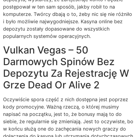
postępował w ten sam sposób, jakby robił to na
komputerze. Twórcy dbają o to, żeby nic się nie różniło
i było możliwie najwygodniejsze. Kasyna online bez
depozytu zostały dopasowane do wszystkich
popularnych systemów operacyjnych.
Vulkan Vegas – 50
Darmowych Spinów Bez
Depozytu Za Rejestrację W
Grze Dead Or Alive 2
Oczywiście spora część z nich dostępna jest poprzez
kody promocyjne. Ważną rzeczą, o której musimy
napisać na początku, jest to, że bonusy mają to do
siebie, że regularnie się zmieniają. Jest to oczywiste, bo
w końcu służą one do zachęcania nowych graczy do
dołączenia do kasyna lub utrzymania dotychczasowych