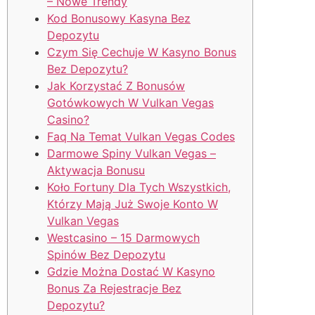
– Nowe Trendy
Kod Bonusowy Kasyna Bez
Depozytu
Czym Się Cechuje W Kasyno Bonus
Bez Depozytu?
Jak Korzystać Z Bonusów
Gotówkowych W Vulkan Vegas
Casino?
Faq Na Temat Vulkan Vegas Codes
Darmowe Spiny Vulkan Vegas –
Aktywacja Bonusu
Koło Fortuny Dla Tych Wszystkich,
Którzy Mają Już Swoje Konto W
Vulkan Vegas
Westcasino – 15 Darmowych
Spinów Bez Depozytu
Gdzie Można Dostać W Kasyno
Bonus Za Rejestracje Bez
Depozytu?