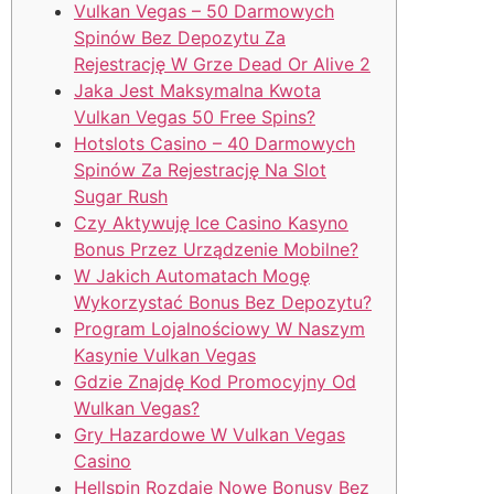
Vulkan Vegas – 50 Darmowych
Spinów Bez Depozytu Za
Rejestrację W Grze Dead Or Alive 2
Jaka Jest Maksymalna Kwota
Vulkan Vegas 50 Free Spins?
Hotslots Casino – 40 Darmowych
Spinów Za Rejestrację Na Slot
Sugar Rush
Czy Aktywuję Ice Casino Kasyno
Bonus Przez Urządzenie Mobilne?
W Jakich Automatach Mogę
Wykorzystać Bonus Bez Depozytu?
Program Lojalnościowy W Naszym
Kasynie Vulkan Vegas
Gdzie Znajdę Kod Promocyjny Od
Wulkan Vegas?
Gry Hazardowe W Vulkan Vegas
Casino
Hellspin Rozdaje Nowe Bonusy Bez