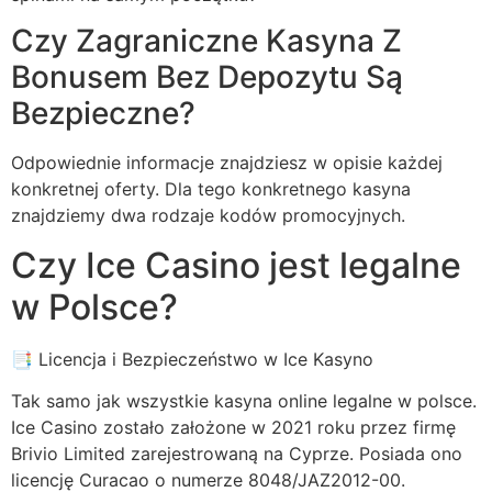
Czy Zagraniczne Kasyna Z
Bonusem Bez Depozytu Są
Bezpieczne?
Odpowiednie informacje znajdziesz w opisie każdej
konkretnej oferty. Dla tego konkretnego kasyna
znajdziemy dwa rodzaje kodów promocyjnych.
Czy Ice Casino jest legalne
w Polsce?
📑 Licencja i Bezpieczeństwo w Ice Kasyno
Tak samo jak wszystkie kasyna online legalne w polsce.
Ice Casino zostało założone w 2021 roku przez firmę
Brivio Limited zarejestrowaną na Cyprze. Posiada ono
licencję Curacao o numerze 8048/JAZ2012-00.