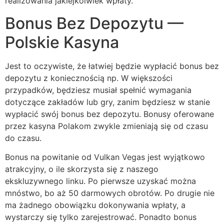
realizowania jakiejkolwiek wpłaty.
Bonus Bez Depozytu —
Polskie Kasyna
Jest to oczywiste, że łatwiej będzie wypłacić bonus bez
depozytu z koniecznością np. W większości
przypadków, będziesz musiał spełnić wymagania
dotyczące zakładów lub gry, zanim będziesz w stanie
wypłacić swój bonus bez depozytu. Bonusy oferowane
przez kasyna Polakom zwykle zmieniają się od czasu
do czasu.
Bonus na powitanie od Vulkan Vegas jest wyjątkowo
atrakcyjny, o ile skorzysta się z naszego
ekskluzywnego linku. Po pierwsze uzyskać można
mnóstwo, bo aż 50 darmowych obrotów. Po drugie nie
ma żadnego obowiązku dokonywania wpłaty, a
wystarczy się tylko zarejestrować. Ponadto bonus