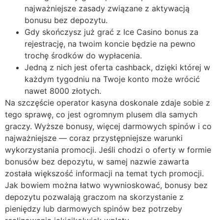
najważniejsze zasady związane z aktywacją
bonusu bez depozytu.
Gdy skończysz już grać z Ice Casino bonus za
rejestrację, na twoim koncie będzie na pewno
trochę środków do wypłacenia.
Jedną z nich jest oferta cashback, dzięki której w
każdym tygodniu na Twoje konto może wrócić
nawet 8000 złotych.
Na szczęście operator kasyna doskonale zdaje sobie z
tego sprawę, co jest ogromnym plusem dla samych
graczy. Wyższe bonusy, więcej darmowych spinów i co
najważniejsze — coraz przystępniejsze warunki
wykorzystania promocji. Jeśli chodzi o oferty w formie
bonusów bez depozytu, w samej nazwie zawarta
została większość informacji na temat tych promocji.
Jak bowiem można łatwo wywnioskować, bonusy bez
depozytu pozwalają graczom na skorzystanie z
pieniędzy lub darmowych spinów bez potrzeby