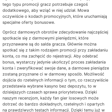
tego typu promocji gracz potrzebuje czegoś
dodatkowego, aby wziąć w niej udział. Mowa
oczywiście o kodach promocyjnych, które uruchamiają
specjalne oferty bonusowe.
Oprócz darmowych obrotów zdecydowanie najczęściej
spotkacie się z darmowymi pieniędzmi, które
przyznawane są do salda gracza. Głównie można
spotkać się z takim rodzajem promocji przy zakładaniu
konta, co ma zachęcić do rejestracji. Aby odebrać
bonus, wystarczy jedynie ukończyć proces zakładania
konta i zweryfikować swoje dane, a darmowe pieniądze
zostaną przyznane ci w darmowy sposób. Możliwość
dojścia do rzetelnych informacji o tym, co rzeczywiście
przedstawia wybrane kasyno bez depozytu, to w
dzisiejszych czasach sprawa priorytetowa. Dzięki
naszym recenzjom, każdy fan gier losowych może
dotrzeć do bardzo dokładnych, rzetelnych i opartych
na prawdziwych testach informacji. Dzięki temu już w