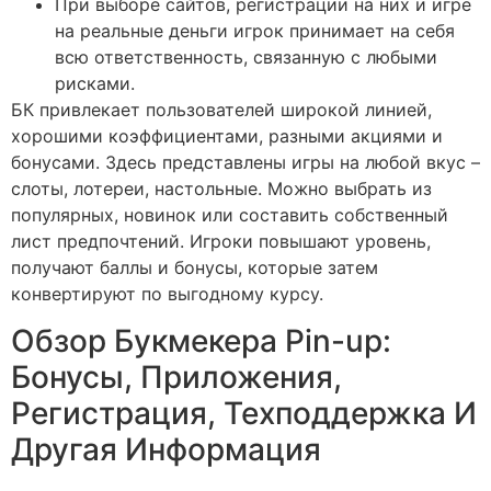
При выборе сайтов, регистрации на них и игре
на реальные деньги игрок принимает на себя
всю ответственность, связанную с любыми
рисками.
БК привлекает пользователей широкой линией,
хорошими коэффициентами, разными акциями и
бонусами. Здесь представлены игры на любой вкус –
слоты, лотереи, настольные. Можно выбрать из
популярных, новинок или составить собственный
лист предпочтений. Игроки повышают уровень,
получают баллы и бонусы, которые затем
конвертируют по выгодному курсу.
Обзор Букмекера Pin-up:
Бонусы, Приложения,
Регистрация, Техподдержка И
Другая Информация