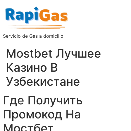
Servicio de Gas a domicilio
Mostbet Лучшее
Казино В
Узбекистане
Где Получить
Промокод На
Мостбет