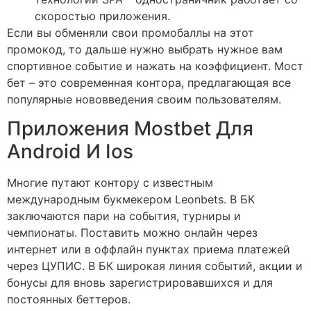
скоростью приложения.
Если вы обменяли свои промобаллы на этот
промокод, то дальше нужно выбрать нужное вам
спортивное событие и нажать на коэффициент. Мост
бет – это современная контора, предлагающая все
популярные нововведения своим пользователям.
Приложения Mostbet Для
Android И Ios
Многие путают контору с известным
международным букмекером Leonbets. В БК
заключаются пари на события, турниры и
чемпионаты. Поставить можно онлайн через
интернет или в оффлайн пунктах приема платежей
через ЦУПИС. В БК широкая линия событий, акции и
бонусы для вновь зарегистрировавшихся и для
постоянных беттеров.