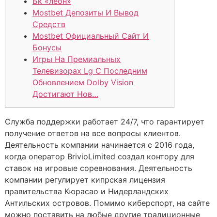
Бк «леон»
Mostbet Депозиты И Вывод
Средств
Mostbet Официальный Сайт И
Бонусы
Игры На Премиальных
Телевизорах Lg С Последним
Обновлением Dolby Vision
Достигают Нов…
Служба поддержки работает 24/7, что гарантирует
получение ответов на все вопросы клиентов.
Деятельность компании начинается с 2016 года,
когда оператор BrivioLimited создал контору для
ставок на игровые соревнования. Деятельность
компании регулирует кипрская лицензия
правительства Кюрасао и Нидерландских
Антильских островов. Помимо киберспорт, на сайте
можно поставить на любые другие традиционные