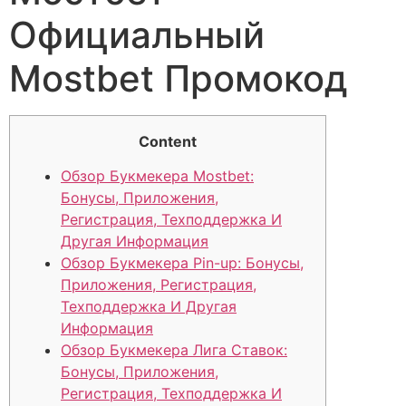
Официальный
Mostbet Промокод
Content
Обзор Букмекера Mostbet:
Бонусы, Приложения,
Регистрация, Техподдержка И
Другая Информация
Обзор Букмекера Pin-up: Бонусы,
Приложения, Регистрация,
Техподдержка И Другая
Информация
Обзор Букмекера Лига Ставок:
Бонусы, Приложения,
Регистрация, Техподдержка И