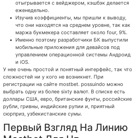
отыгрывается с вейджером, кэшбэк делается
еженедельно.
Изучив коэффициенты, мы пришли к выводу,
что они находятся на среднем уровне, так как
маржа букмекера составляет около four, 9%.
Именно поэтому разработчики БК выпустили
мобильные приложения для девайсов под
управлением операционной системы Андроид
и iOS.
У нее очень простой и понятный интерфейс, так что
сложностей ни у кого не возникнет. При
регистрации на сайте mostbet. possuindo можно
выбрать одну из более sixty валют. В списке есть
доллары США, евро, британские фунты, российские
рубли, гривны, индийские рупии и, приятный
сюрприз, узбекистанские сумы.
Первый Взгляд На Линию