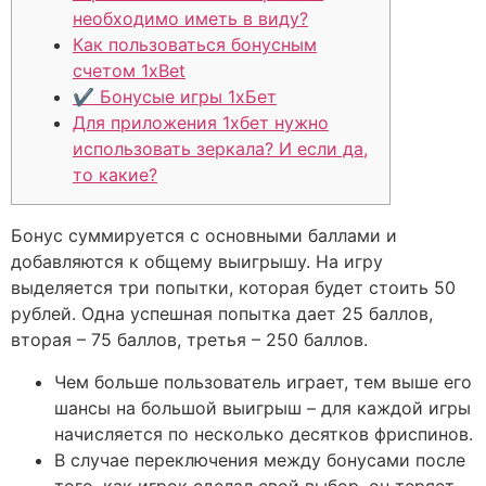
необходимо иметь в виду?
Как пользоваться бонусным
счетом 1xBet
✔ Бонусые игры 1хБет
Для приложения 1xбет нужно
использовать зеркала? И если да,
то какие?
Бонус суммируется с основными баллами и
добавляются к общему выигрышу. На игру
выделяется три попытки, которая будет стоить 50
рублей. Одна успешная попытка дает 25 баллов,
вторая – 75 баллов, третья – 250 баллов.
Чем больше пользователь играет, тем выше его
шансы на большой выигрыш – для каждой игры
начисляется по несколько десятков фриспинов.
В случае переключения между бонусами после
того, как игрок сделал свой выбор, он теряет