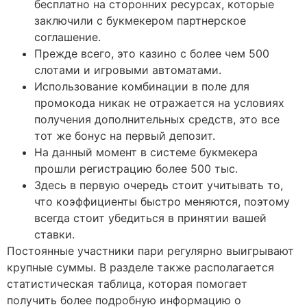
бесплатно на сторонних ресурсах, которые
заключили с букмекером партнерское
соглашение.
Прежде всего, это казино с более чем 500
слотами и игровыми автоматами.
Использование комбинации в поле для
промокода никак не отражается на условиях
получения дополнительных средств, это все
тот же бонус на первый депозит.
На данный момент в системе букмекера
прошли регистрацию более 500 тыс.
Здесь в первую очередь стоит учитывать то,
что коэффициенты быстро меняются, поэтому
всегда стоит убедиться в принятии вашей
ставки.
Постоянные участники пари регулярно выигрывают
крупные суммы. В разделе также располагается
статистическая таблица, которая помогает
получить более подробную информацию о