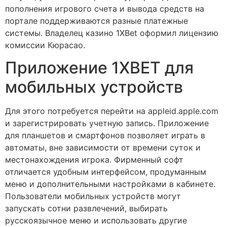
пополнения игрового счета и вывода средств на
портале поддерживаются разные платежные
системы. Владелец казино 1XBet оформил лицензию
комиссии Кюрасао.
Приложение 1XBET для
мобильных устройств
Для этого потребуется перейти на appleid.apple.com
и зарегистрировать учетную запись. Приложение
для планшетов и смартфонов позволяет играть в
автоматы, вне зависимости от времени суток и
местонахождения игрока. Фирменный софт
отличается удобным интерфейсом, продуманным
меню и дополнительными настройками в кабинете.
Пользователи мобильных устройств могут
запускать сотни развлечений, выбирать
русскоязычное меню и использовать другие