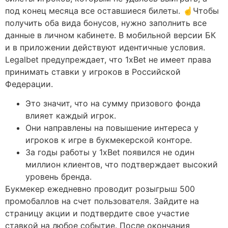
под конец месяца все оставшиеся билеты. ☝Чтобы
получить оба вида бонусов, нужно заполнить все
данные в личном кабинете. В мобильной версии БК
и в приложении действуют идентичные условия.
Legalbet предупреждает, что 1xBet не имеет права
принимать ставки у игроков в Российской
Федерации.
Это значит, что на сумму призового фонда
влияет каждый игрок.
Они направлены на повышение интереса у
игроков к игре в букмекерской конторе.
За годы работы у 1xBet появился не один
миллион клиентов, что подтверждает высокий
уровень бренда.
Букмекер ежедневно проводит розыгрыш 500
промобаллов на счет пользователя. Зайдите на
страницу акции и подтвердите свое участие
ставкой на любое событие. После окончания