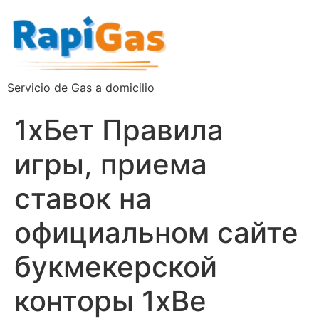
Servicio de Gas a domicilio
1хБет Правила
игры, приема
ставок на
официальном сайте
букмекерской
конторы 1xBe