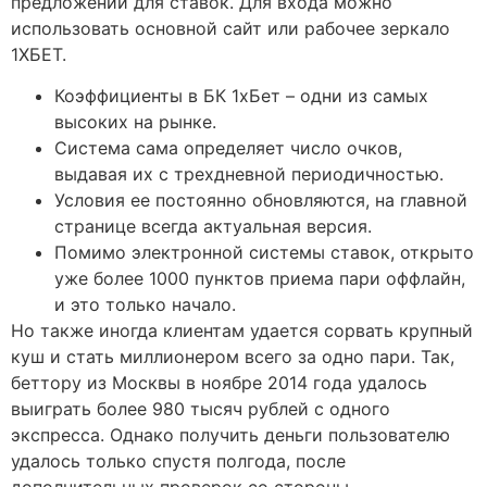
предложений для ставок. Для входа можно
использовать основной сайт или рабочее зеркало
1ХБЕТ.
Коэффициенты в БК 1хБет – одни из самых
высоких на рынке.
Система сама определяет число очков,
выдавая их с трехдневной периодичностью.
Условия ее постоянно обновляются, на главной
странице всегда актуальная версия.
Помимо электронной системы ставок, открыто
уже более 1000 пунктов приема пари оффлайн,
и это только начало.
Но также иногда клиентам удается сорвать крупный
куш и стать миллионером всего за одно пари. Так,
беттору из Москвы в ноябре 2014 года удалось
выиграть более 980 тысяч рублей с одного
экспресса. Однако получить деньги пользователю
удалось только спустя полгода, после