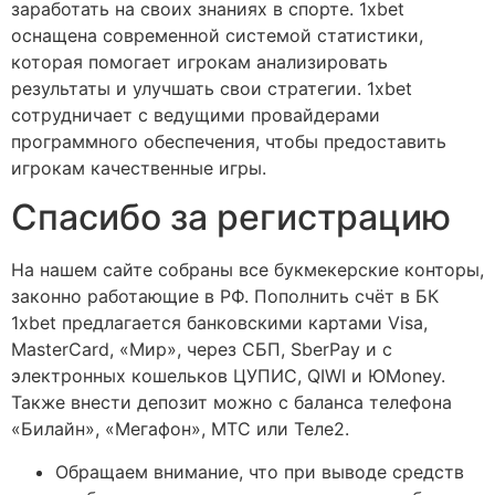
заработать на своих знаниях в спорте. 1xbet
оснащена современной системой статистики,
которая помогает игрокам анализировать
результаты и улучшать свои стратегии. 1xbet
сотрудничает с ведущими провайдерами
программного обеспечения, чтобы предоставить
игрокам качественные игры.
Спасибо за регистрацию
На нашем сайте собраны все букмекерские конторы,
законно работающие в РФ. Пополнить счёт в БК
1xbet предлагается банковскими картами Visa,
MasterCard, «Мир», через СБП, SberPay и с
электронных кошельков ЦУПИС, QIWI и ЮMoney.
Также внести депозит можно с баланса телефона
«Билайн», «Мегафон», МТС или Теле2.
Обращаем внимание, что при выводе средств