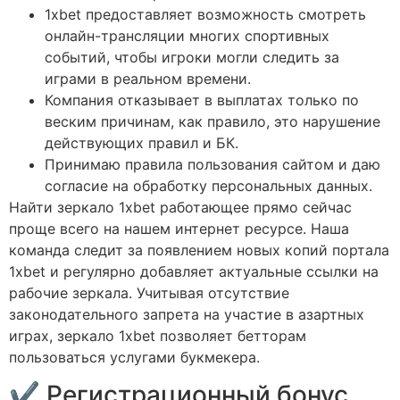
1xbet предоставляет возможность смотреть
онлайн-трансляции многих спортивных
событий, чтобы игроки могли следить за
играми в реальном времени.
Компания отказывает в выплатах только по
веским причинам, как правило, это нарушение
действующих правил и БК.
Принимаю правила пользования сайтом и даю
согласие на обработку персональных данных.
Найти зеркало 1xbet работающее прямо сейчас
проще всего на нашем интернет ресурсе. Наша
команда следит за появлением новых копий портала
1xbet и регулярно добавляет актуальные ссылки на
рабочие зеркала. Учитывая отсутствие
законодательного запрета на участие в азартных
играх, зеркало 1xbet позволяет бетторам
пользоваться услугами букмекера.
✔ Регистрационный бонус