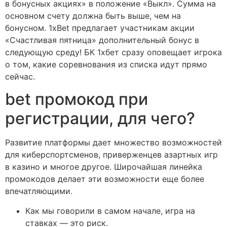
в бонусных акциях» в положение «Выкл». Сумма на
основном счету должна быть выше, чем на
бонусном. 1xBet предлагает участникам акции
«Счастливая пятница» дополнительный бонус в
следующую среду! БК 1хбет сразу оповещает игрока
о том, какие соревнования из списка идут прямо
сейчас.
bet промокод при
регистрации, для чего?
Развитие платформы дает множество возможностей
для киберспортсменов, приверженцев азартных игр
в казино и многое другое. Широчайшая линейка
промокодов делает эти возможности еще более
впечатляющими.
Как мы говорили в самом начале, игра на
ставках — это риск.