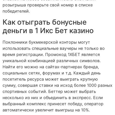
розыгрыша проверьте свой номер в списке
победителей.
Как отыграть бонусные
деньги в 1 Икс Бет казино
Поклонники букмекерской конторы могут
использовать специальные ваучеры не только во
время регистрации. Промокод 1ХБЕТ является
уникальной комбинацией различных символов.
Найти его можно на сайтах-партнерах бренда,
социальных сетях, форумах и т.д. Каждый день
посетитель ресурса может выиграть крупную
сумму, совершая ставки на исход более 1000 разных
спортивных событий. Беттер может выбрать
несколько из них и объединить в экспресс. Если
выбранный комплекс принесет победу, оператор
автоматически увеличит выигрыш на 10%.