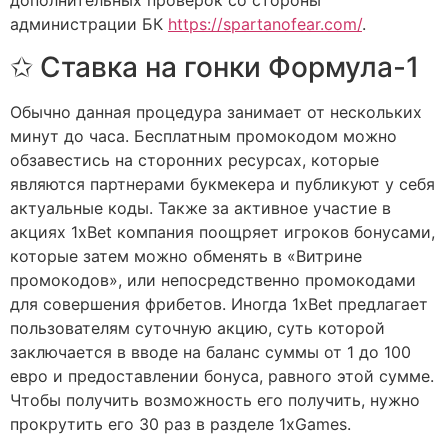
дополнительных проверок со стороны
администрации БК
https://spartanofear.com/
.
✩ Ставка на гонки Формула-1
Обычно данная процедура занимает от нескольких
минут до часа. Бесплатным промокодом можно
обзавестись на сторонних ресурсах, которые
являются партнерами букмекера и публикуют у себя
актуальные коды. Также за активное участие в
акциях 1xBet компания поощряет игроков бонусами,
которые затем можно обменять в «Витрине
промокодов», или непосредственно промокодами
для совершения фрибетов. Иногда 1xBet предлагает
пользователям суточную акцию, суть которой
заключается в вводе на баланс суммы от 1 до 100
евро и предоставлении бонуса, равного этой сумме.
Чтобы получить возможность его получить, нужно
прокрутить его 30 раз в разделе 1xGames.