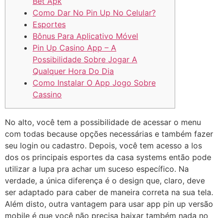
Bet Apk
Como Dar No Pin Up No Celular?
Esportes
Bônus Para Aplicativo Móvel
Pin Up Casino App – A
Possibilidade Sobre Jogar A
Qualquer Hora Do Dia
Como Instalar O App Jogo Sobre
Cassino
No alto, você tem a possibilidade de acessar o menu
com todas because opções necessárias e também fazer
seu login ou cadastro. Depois, você tem acesso a los
dos os principais esportes da casa systems então pode
utilizar a lupa pra achar um suceso específico. Na
verdade, a única diferença é o design que, claro, deve
ser adaptado para caber de maneira correta na sua tela.
Além disto, outra vantagem para usar app pin up versão
mobile é que você não precisa baixar também nada no