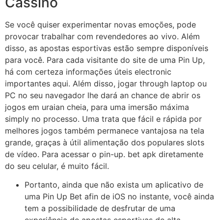
Cassino
Se você quiser experimentar novas emoções, pode
provocar trabalhar com revendedores ao vivo. Além
disso, as apostas esportivas estão sempre disponíveis
para você. Para cada visitante do site de uma Pin Up,
há com certeza informações úteis electronic
importantes aqui. Além disso, jogar through laptop ou
PC no seu navegador lhe dará an chance de abrir os
jogos em uraian cheia, para uma imersão máxima
simply no processo. Uma trata que fácil e rápida por
melhores jogos também permanece vantajosa na tela
grande, graças à útil alimentação dos populares slots
de vídeo. Para acessar o pin-up. bet apk diretamente
do seu celular, é muito fácil.
Portanto, ainda que não exista um aplicativo de
uma Pin Up Bet afin de iOS no instante, você ainda
tem a possibilidade de desfrutar de uma
experiência de apostas esportivas de alta