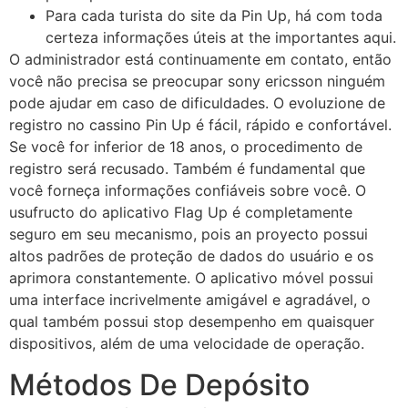
Para cada turista do site da Pin Up, há com toda
certeza informações úteis at the importantes aqui.
O administrador está continuamente em contato, então
você não precisa se preocupar sony ericsson ninguém
pode ajudar em caso de dificuldades. O evoluzione de
registro no cassino Pin Up é fácil, rápido e confortável.
Se você for inferior de 18 anos, o procedimento de
registro será recusado. Também é fundamental que
você forneça informações confiáveis ​​sobre você. O
usufructo do aplicativo Flag Up é completamente
seguro em seu mecanismo, pois an proyecto possui
altos padrões de proteção de dados do usuário e os
aprimora constantemente. O aplicativo móvel possui
uma interface incrivelmente amigável e agradável, o
qual também possui stop desempenho em quaisquer
dispositivos, além de uma velocidade de operação.
Métodos De Depósito