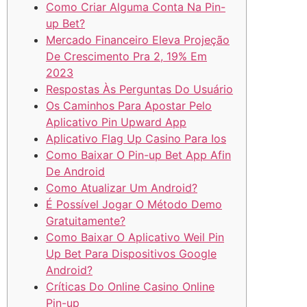
Como Criar Alguma Conta Na Pin-
up Bet?
Mercado Financeiro Eleva Projeção
De Crescimento Pra 2, 19% Em
2023
Respostas Às Perguntas Do Usuário
Os Caminhos Para Apostar Pelo
Aplicativo Pin Upward App
Aplicativo Flag Up Casino Para Ios
Como Baixar O Pin-up Bet App Afin
De Android
Como Atualizar Um Android?
É Possível Jogar O Método Demo
Gratuitamente?
Como Baixar O Aplicativo Weil Pin
Up Bet Para Dispositivos Google
Android?
Críticas Do Online Casino Online
Pin-up