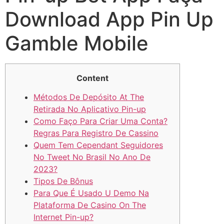
Download App Pin Up
Gamble Mobile
Content
Métodos De Depósito At The
Retirada No Aplicativo Pin-up
Como Faço Para Criar Uma Conta?
Regras Para Registro De Cassino
Quem Tem Cependant Seguidores
No Tweet No Brasil No Ano De
2023?
Tipos De Bônus
Para Que É Usado U Demo Na
Plataforma De Casino On The
Internet Pin-up?