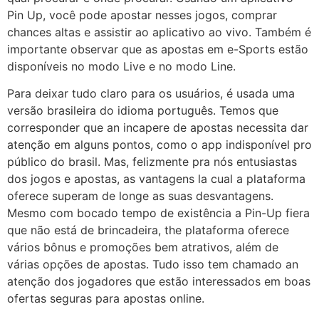
Pin Up, você pode apostar nesses jogos, comprar
chances altas e assistir ao aplicativo ao vivo. Também é
importante observar que as apostas em e-Sports estão
disponíveis no modo Live e no modo Line.
Para deixar tudo claro para os usuários, é usada uma
versão brasileira do idioma português. Temos que
corresponder que an incapere de apostas necessita dar
atenção em alguns pontos, como o app indisponível pro
público do brasil. Mas, felizmente pra nós entusiastas
dos jogos e apostas, as vantagens la cual a plataforma
oferece superam de longe as suas desvantagens.
Mesmo com bocado tempo de existência a Pin-Up fiera
que não está de brincadeira, the plataforma oferece
vários bônus e promoções bem atrativos, além de
várias opções de apostas. Tudo isso tem chamado an
atenção dos jogadores que estão interessados em boas
ofertas seguras para apostas online.