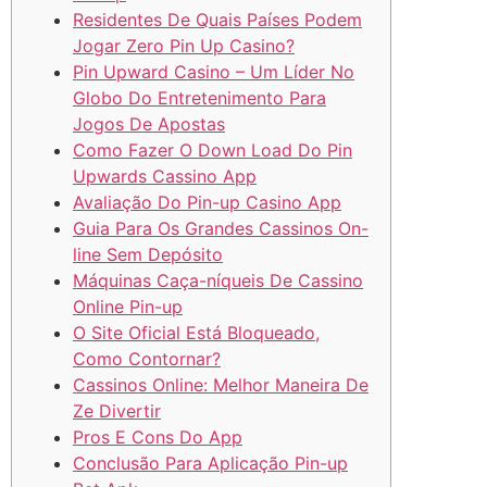
Residentes De Quais Países Podem
Jogar Zero Pin Up Casino?
Pin Upward Casino – Um Líder No
Globo Do Entretenimento Para
Jogos De Apostas
Como Fazer O Down Load Do Pin
Upwards Cassino App
Avaliação Do Pin-up Casino App
Guia Para Os Grandes Cassinos On-
line Sem Depósito
Máquinas Caça-níqueis De Cassino
Online Pin-up
O Site Oficial Está Bloqueado,
Como Contornar?
Cassinos Online: Melhor Maneira De
Ze Divertir
Pros E Cons Do App
Conclusão Para Aplicação Pin-up