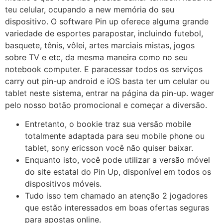
teu celular, ocupando a new memória do seu
dispositivo. O software Pin up oferece alguma grande
variedade de esportes parapostar, incluindo futebol,
basquete, tênis, vôlei, artes marciais mistas, jogos
sobre TV e etc, da mesma maneira como no seu
notebook computer. E paracessar todos os serviços
carry out pin-up android e iOS basta ter um celular ou
tablet neste sistema, entrar na página da pin-up. wager
pelo nosso botão promocional e começar a diversão.
Entretanto, o bookie traz sua versão mobile
totalmente adaptada para seu mobile phone ou
tablet, sony ericsson você não quiser baixar.
Enquanto isto, você pode utilizar a versão móvel
do site estatal do Pin Up, disponível em todos os
dispositivos móveis.
Tudo isso tem chamado an atenção 2 jogadores
que estão interessados em boas ofertas seguras
para apostas online.