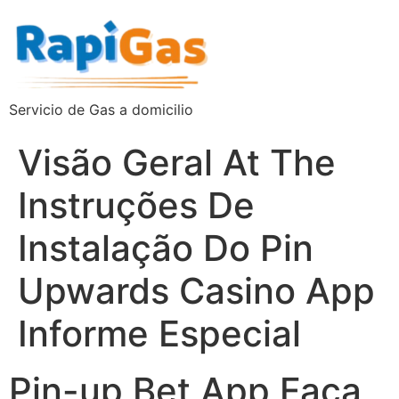
Servicio de Gas a domicilio
Visão Geral At The
Instruções De
Instalação Do Pin
Upwards Casino App
Informe Especial
Pin-up Bet App Faça