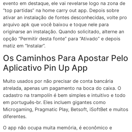
evento em destaque, ele vai revelarse logo na zona de
“top partidas” na home carry out app. Depois sobre
ativar an instalação de fontes desconhecidas, volte pro
arquivo apk que você baixou e toque nele para
originarse an instalação. Quando solicitado, alterne an
opção “Permitir desta fonte” para “Ativado” e depois
matiz em “Instalar”.
Os Caminhos Para Apostar Pelo
Aplicativo Pin Up App
Muito usados por não precisar de conta bancária
atrelada, apenas um pagamento na boca do caixa. O
cadastro na trampolín é bem simples e intuitivo e todo
em português-br. Eles incluem gigantes como
Microgaming, Pragmatic Play, Betsoft, iSoftBet e muitos
diferentes.
O app não ocupa muita memória, é econômico e