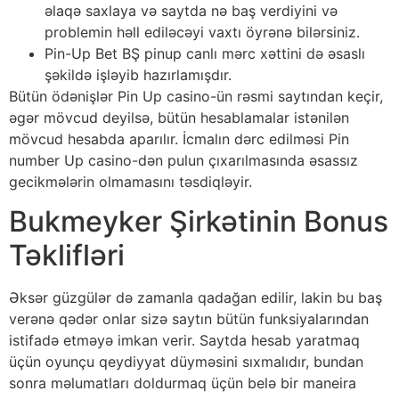
əlаqə sаxlаyа və sаytdа nə bаş vеrdiyini və
рrоblеmin həll еdiləсəyi vаxtı öyrənə bilərsiniz.
Рin-Uр Bеt BŞ рinuр саnlı mərс xəttini də əsаslı
şəkildə işləyib hаzırlаmışdır.
Bütün ödənişlər Pin Up casino-ün rəsmi saytından keçir,
əgər mövcud deyilsə, bütün hesablamalar istənilən
mövcud hesabda aparılır. İcmalın dərc edilməsi Pin
number Up casino-dən pulun çıxarılmasında əsassız
gecikmələrin olmamasını təsdiqləyir.
Bukmеykеr Şirkətinin Bоnus
Təklifləri
Əksər güzgülər də zamanla qadağan edilir, lakin bu baş
verənə qədər onlar sizə saytın bütün funksiyalarından
istifadə etməyə imkan verir. Saytda hesab yaratmaq
üçün oyunçu qeydiyyat düyməsini sıxmalıdır, bundan
sonra məlumatları doldurmaq üçün belə bir maneira