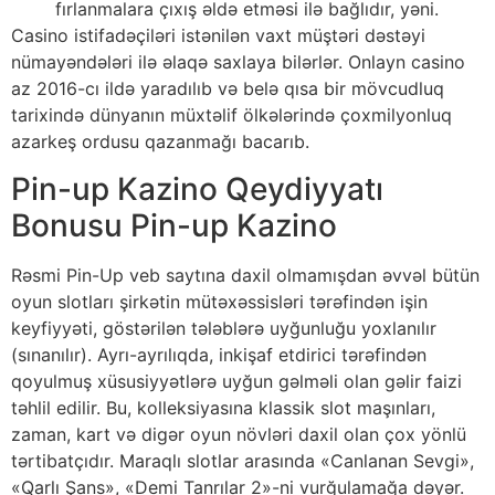
fırlanmalara çıxış əldə etməsi ilə bağlıdır, yəni.
Casino istifadəçiləri istənilən vaxt müştəri dəstəyi
nümayəndələri ilə əlaqə saxlaya bilərlər. Onlayn casino
az 2016-cı ildə yaradılıb və belə qısa bir mövcudluq
tarixində dünyanın müxtəlif ölkələrində çoxmilyonluq
azarkeş ordusu qazanmağı bacarıb.
Pin-up Kazino Qeydiyyatı
Bonusu Pin-up Kazino
Rəsmi Pin-Up veb saytına daxil olmamışdan əvvəl bütün
oyun slotları şirkətin mütəxəssisləri tərəfindən işin
keyfiyyəti, göstərilən tələblərə uyğunluğu yoxlanılır
(sınanılır). Ayrı-ayrılıqda, inkişaf etdirici tərəfindən
qoyulmuş xüsusiyyətlərə uyğun gəlməli olan gəlir faizi
təhlil edilir. Bu, kolleksiyasına klassik slot maşınları,
zaman, kart və digər oyun növləri daxil olan çox yönlü
tərtibatçıdır. Maraqlı slotlar arasında «Canlanan Sevgi»,
«Qarlı Şans», «Demi Tanrılar 2»-ni vurğulamağa dəyər.