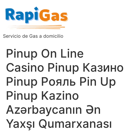
Servicio de Gas a domicilio
Pinup On Line
Casino Pinup Казино
Pinup Рояль Pin Up
Pinup Kazino
Azərbaycanın Ən
Yaxşı Qumarxanası