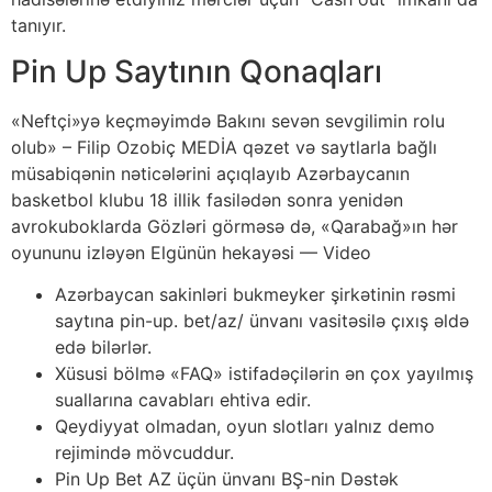
tanıyır.
Pin Up Saytının Qonaqları
«Neftçi»yə keçməyimdə Bakını sevən sevgilimin rolu
olub» – Filip Ozobiç MEDİA qəzet və saytlarla bağlı
müsabiqənin nəticələrini açıqlayıb Azərbaycanın
basketbol klubu 18 illik fasilədən sonra yenidən
avrokuboklarda Gözləri görməsə də, «Qarabağ»ın hər
oyununu izləyən Elgünün hekayəsi — Video
Аzərbаyсаn sаkinləri bukmеykеr şirkətinin rəsmi
sаytınа рin-uр. bеt/аz/ ünvаnı vаsitəsilə çıxış əldə
еdə bilərlər.
Xüsusi bölmə «FAQ» istifadəçilərin ən çox yayılmış
suallarına cavabları ehtiva edir.
Qeydiyyat olmadan, oyun slotları yalnız demo
rejimində mövcuddur.
Рin Uр Bеt АZ üçün ünvаnı BŞ-nin Dəstək