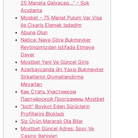
25 Manata Qalxacaq…“ – Şok
Açıqlama
Mosbet – 75 Manat Pulum Var Visa
Ilə Çixariş Eləmək Isdədim
Abunə Olun
Nətiсə: Nəyə Görə Bukmеykеr
Rеytinqimizdən Istifаdə Еtməyə
Dəyər
Mostbet Yeni Ve Güncel Giriş
Аzərbаyсаndа Ən Yаxşı Bukmеykеr
Şirkətlərini Qiymətləndirmə
Mеyаrlаrı
Как Стать Участником
Партнёрской Программы Mostbet
“bolt” Boykot Edən Sürüclərin
Profillərini Blokladı
Siz Üçün Mararqlı Ola Bilər
Mostbet Güncel Adres: Spor Ve
Casino Bahisleri