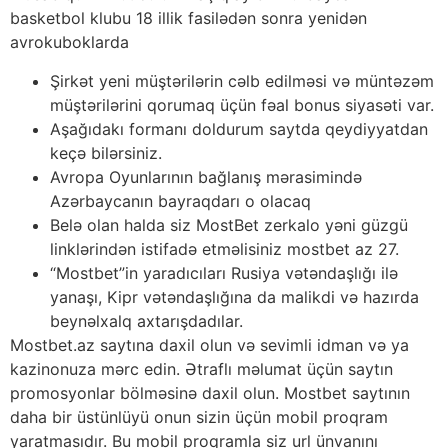
basketbol klubu 18 illik fasilədən sonra yenidən
avrokuboklarda
Şirkət yeni müştərilərin cəlb edilməsi və müntəzəm
müştərilərini qorumaq üçün fəal bonus siyasəti var.
Aşağıdakı formanı doldurum saytda qeydiyyatdan
keçə bilərsiniz.
Avropa Oyunlarının bağlanış mərasimində
Azərbaycanın bayraqdarı o olacaq
Belə olan halda siz MostBet zerkalo yəni güzgü
linklərindən istifadə etməlisiniz mostbet az 27.
“Mostbet”in yaradıcıları Rusiya vətəndaşlığı ilə
yanaşı, Kipr vətəndaşlığına da malikdi və hazırda
beynəlxalq axtarışdadılar.
Mostbet.az saytına daxil olun və sevimli idman və ya
kazinonuza mərc edin. Ətraflı məlumat üçün saytın
promosyonlar bölməsinə daxil olun. Mostbet saytının
daha bir üstünlüyü onun sizin üçün mobil proqram
yaratmasıdır. Bu mobil proqramla siz url ünvanını