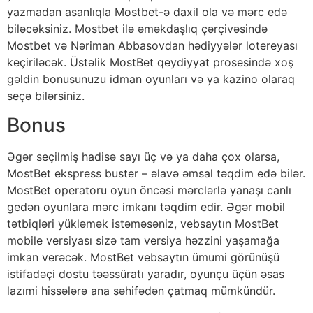
yazmadan asanlıqla Mostbet-ə daxil ola və mərc edə
biləcəksiniz. Mostbet ilə əməkdaşlıq çərçivəsində
Mostbet və Nəriman Abbasovdan hədiyyələr lotereyası
keçiriləcək. Üstəlik MostBet qeydiyyat prosesində xoş
gəldin bonusunuzu idman oyunları və ya kazino olaraq
seçə bilərsiniz.
Bonus
Əgər seçilmiş hadisə sayı üç və ya daha çox olarsa,
MostBet ekspress buster – əlavə əmsal təqdim edə bilər.
MostBet operatoru oyun öncəsi mərclərlə yanaşı canlı
gedən oyunlara mərc imkanı təqdim edir. Əgər mobil
tətbiqləri yükləmək istəməsəniz, vebsaytın MostBet
mobile versiyası sizə tam versiya həzzini yaşamağa
imkan verəcək. MostBet vebsaytın ümumi görünüşü
istifadəçi dostu təəssüratı yaradır, oyunçu üçün əsas
lazımi hissələrə ana səhifədən çatmaq mümkündür.