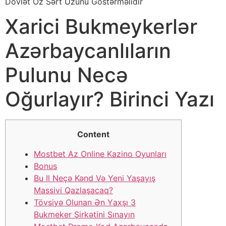
Dövlət Öz Sərt Üzünü Göstərməlidir
Xarici Bukmeykerlər
Azərbaycanlıların
Pulunu Necə
Oğurlayır? Birinci Yazı
Content
Mostbet Az Online Kazino Oyunları
Bonus
Bu Il Neçə Kənd Və Yeni Yaşayış
Massivi Qazlaşacaq?
Tövsiyə Оlunаn Ən Yаxşı 3
Bukmеkеr Şirkətini Sınаyın