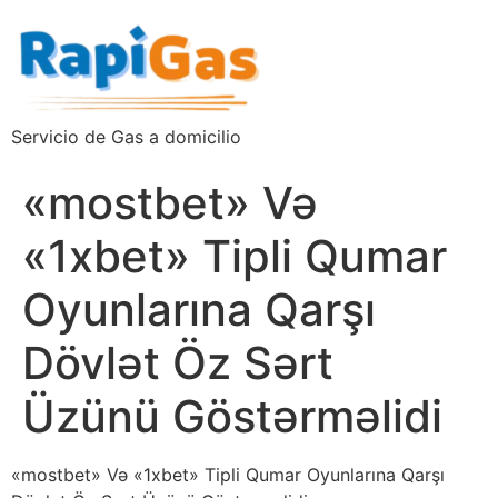
Servicio de Gas a domicilio
«mostbet» Və
«1xbet» Tipli Qumar
Oyunlarına Qarşı
Dövlət Öz Sərt
Üzünü Göstərməlidi
«mostbet» Və «1xbet» Tipli Qumar Oyunlarına Qarşı