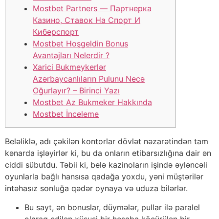
Mostbet Partners — Партнерка
Казино, Ставок На Спорт И
Киберспорт
Mostbet Hoşgeldin Bonus
Avantajları Nelerdir ?
Xarici Bukmeykerlər
Azərbaycanlıların Pulunu Necə
Oğurlayır? – Birinci Yazı
Mostbet Az Bukmeker Hakkında
Mostbet İnceleme
Beləliklə, adı çəkilən kontorlar dövlət nəzarətindən tam
kənarda işləyirlər ki, bu da onların etibarsızlığına dair ən
ciddi sübutdu. Təbii ki, belə kazinoların işində əyləncəli
oyunlarla bağlı hansısa qadağa yoxdu, yəni müştərilər
intəhasız sonluğa qədər oynaya və uduza bilərlər.
Bu sayt, ən bonuslar, düymələr, pullar ilə paralel
olaraq edilən xüsusi bir hesaba köçürülən bir