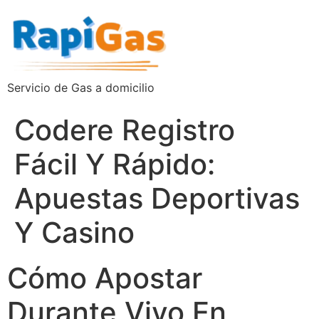
Servicio de Gas a domicilio
Codere Registro
Fácil Y Rápido:
Apuestas Deportivas
Y Casino
Cómo Apostar
Durante Vivo En