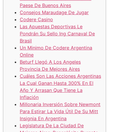
Paese De Buenos Aires
Consejos Maraudage De Jugar
Codere Casino
Las Apuestas Deportivas Le
Pondrán Su Sello Ing Carnaval De
Brasil
Un Minimo De Codere Argentina
Online
Beturf Llegó A Los Angeles
Provincia De Mejores Aires
Cuáles Son Las Acciones Argentinas
La Cual Ganan Hasta 300% En El
Año Y Arrasan Que Tiene La
Inflación
Millonaria Inversión Sobre Newmont
Para Estirar La Vida Útil De Su Mitt
Insignia En Argentina
Legislatura De La Ciudad De