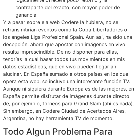
lógicamente ofrecerá poco retorno y la
contraparte del exacto, con mayor poder de
ganancia.
Y a pesar sobre ela web Codere la hubiera, no se
retransmitirían eventos como la Copa Libertadores o
los angeles Liga Profesional Spain. Aun así, ha sido una
decepción, ahora que apostar con imágenes en vivo
resulta imprescindible. De no disponer para ellas,
tendrías la cual basar todos tus movimientos en mis
datos estadísticos, que en vivo pueden llegar an
alucinar. En España sumado a otros países en los que
opera esta web, se incluye una interesante función TV.
Aunque ni siquiera durante Europa es de las mejores, en
España permite disfrutar de imágenes durante directo
de, por ejemplo, torneos para Grand Slam (ahí es nada).
Sin embargo, en Codere Ciudad de Acertados Aires,
Argentina, no hay herramienta TV de momento.
Todo Algun Problema Para