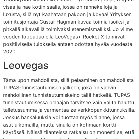
visaa ja hae kotiin saalis, jossa on rannekelloja ja
luxusta, sillä nyt kaahataan pakoon ja kovaa! Yrityksen
toimitusjohtaja Gustaf Hagman kuvaa toimia isoiksi ja
pitkällä aikavälillä toimivaksi etenemismalliksi. Jo viime
vuoden loppupuolella LeoVegas+ Rocket X toimivat
positiivisella tuloksella antaen odottaa hyvää vuodesta
2020.
Leovegas
Tämä upon mahdollista, sillä pelaaminen on mahdollista
TUPAS-tunnistautumisen jälkeen, joka on vahvin
mahdollinen tunnistautumiskeino tällä hetkellä. TUPAS
tunnistautumisessa pelaajan tarvitsee vain valita haluttu
talletussumma ja varmentaa ze verkkopankkitunnuksilla.
Joskus hankaluuksia voi tuottaa myös tilanne, jossa
asut ulkomailla, mutta sinulla on kotimaan kortti
käytössä. Näissä tilanteissa ratkaisu on monesti se, että