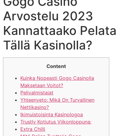
Gogo Casino
Arvostelu 2023
Kannattaako Pelata
Tällä Kasinolla?
Content
Kuinka Nopeasti Gogo Casinolla
Maksetaan Voitot?
Pelivalmistajat
Yhteenveto: Mikä On Turvallinen
Nettikasino?
Ikimuistoisinta Kasinologoa
Trustly Kotiutus Viikonloppuna:
Extra Chilli