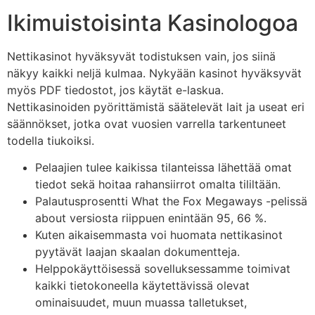
Ikimuistoisinta Kasinologoa
Nettikasinot hyväksyvät todistuksen vain, jos siinä
näkyy kaikki neljä kulmaa. Nykyään kasinot hyväksyvät
myös PDF tiedostot, jos käytät e-laskua.
Nettikasinoiden pyörittämistä säätelevät lait ja useat eri
säännökset, jotka ovat vuosien varrella tarkentuneet
todella tiukoiksi.
Pelaajien tulee kaikissa tilanteissa lähettää omat
tiedot sekä hoitaa rahansiirrot omalta tililtään.
Palautusprosentti What the Fox Megaways -pelissä
about versiosta riippuen enintään 95, 66 %.
Kuten aikaisemmasta voi huomata nettikasinot
pyytävät laajan skaalan dokumentteja.
Helppokäyttöisessä sovelluksessamme toimivat
kaikki tietokoneella käytettävissä olevat
ominaisuudet, muun muassa talletukset,