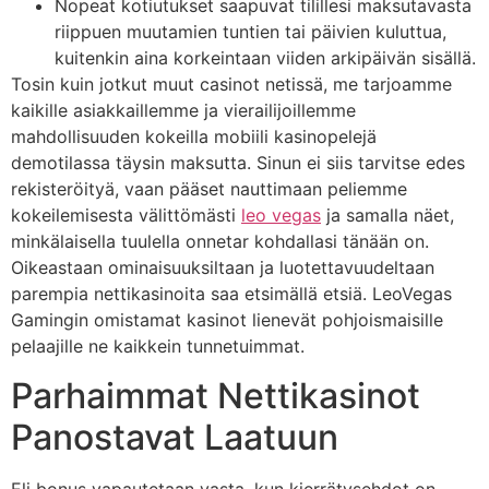
Nopeat kotiutukset saapuvat tilillesi maksutavasta
riippuen muutamien tuntien tai päivien kuluttua,
kuitenkin aina korkeintaan viiden arkipäivän sisällä.
Tosin kuin jotkut muut casinot netissä, me tarjoamme
kaikille asiakkaillemme ja vierailijoillemme
mahdollisuuden kokeilla mobiili kasinopelejä
demotilassa täysin maksutta. Sinun ei siis tarvitse edes
rekisteröityä, vaan pääset nauttimaan peliemme
kokeilemisesta välittömästi
leo vegas
ja samalla näet,
minkälaisella tuulella onnetar kohdallasi tänään on.
Oikeastaan ominaisuuksiltaan ja luotettavuudeltaan
parempia nettikasinoita saa etsimällä etsiä. LeoVegas
Gamingin omistamat kasinot lienevät pohjoismaisille
pelaajille ne kaikkein tunnetuimmat.
Parhaimmat Nettikasinot
Panostavat Laatuun
Eli bonus vapautetaan vasta, kun kierrätysehdot on