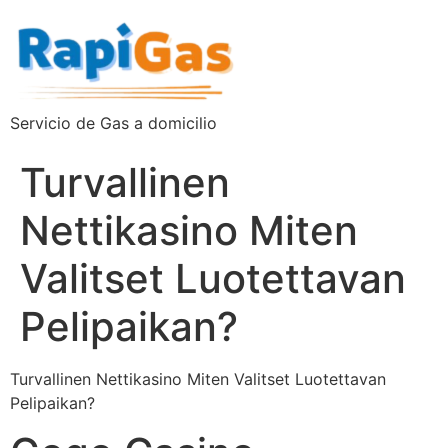
Servicio de Gas a domicilio
Turvallinen
Nettikasino Miten
Valitset Luotettavan
Pelipaikan?
Turvallinen Nettikasino Miten Valitset Luotettavan
Pelipaikan?