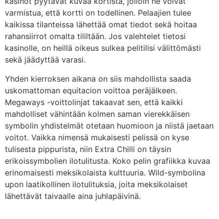
kasinot pyytävät kuvaa kortista, jolloin he voivat
varmistua, että kortti on todellinen. Pelaajien tulee
kaikissa tilanteissa lähettää omat tiedot sekä hoitaa
rahansiirrot omalta tililtään. Jos valehtelet tietosi
kasinolle, on heillä oikeus sulkea pelitilisi välittömästi
sekä jäädyttää varasi.
Yhden kierroksen aikana on siis mahdollista saada
uskomattoman equitacion voittoa peräjälkeen.
Megaways -voittolinjat takaavat sen, että kaikki
mahdolliset vähintään kolmen saman vierekkäisen
symbolin yhdistelmät otetaan huomioon ja niistä jaetaan
voitot. Vaikka nimensä mukaisesti pelissä on kyse
tulisesta pippurista, niin Extra Chilli on täysin
erikoissymbolien ilotulitusta. Koko pelin grafiikka kuvaa
erinomaisesti meksikolaista kulttuuria. Wild-symbolina
upon laatikollinen ilotulituksia, joita meksikolaiset
lähettävät taivaalle aina juhlapäivinä.