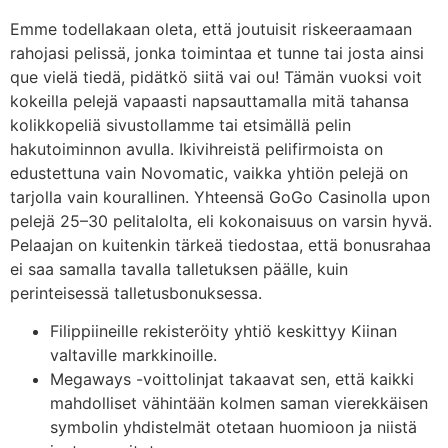
Emme todellakaan oleta, että joutuisit riskeeraamaan
rahojasi pelissä, jonka toimintaa et tunne tai josta ainsi
que vielä tiedä, pidätkö siitä vai ou! Tämän vuoksi voit
kokeilla pelejä vapaasti napsauttamalla mitä tahansa
kolikkopeliä sivustollamme tai etsimällä pelin
hakutoiminnon avulla. Ikivihreistä pelifirmoista on
edustettuna vain Novomatic, vaikka yhtiön pelejä on
tarjolla vain kourallinen. Yhteensä GoGo Casinolla upon
pelejä 25–30 pelitalolta, eli kokonaisuus on varsin hyvä.
Pelaajan on kuitenkin tärkeä tiedostaa, että bonusrahaa
ei saa samalla tavalla talletuksen päälle, kuin
perinteisessä talletusbonuksessa.
Filippiineille rekisteröity yhtiö keskittyy Kiinan
valtaville markkinoille.
Megaways -voittolinjat takaavat sen, että kaikki
mahdolliset vähintään kolmen saman vierekkäisen
symbolin yhdistelmät otetaan huomioon ja niistä