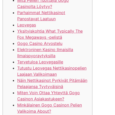
Mitä Pelien Tuottajia Gogo
Casinolta Löytyy?
Parhaimmat Nettikasinot
Panostavat Laatuun
Leovegas
Yksityiskohtia What Typically The
Fox Megaways -pelistä
Gogo Casino Arvostelu
Elektroninen Kasino Ilmaisilla
Ilmaispyoraytyksilla
Tervetuloa Leovegasille
Tutustu Leovegas Nettikasinopelien
Laajaan Valikoimaan
Näin Nettikasinot Pyrkivät Pitämään
Pelaajansa Tyytyväisinä
Miten Voin Ottaa Yhteyttä Gogo
Casinon Asiakastukeen?
Minkälainen Gogo Casinon Pelien
Valikoima About?