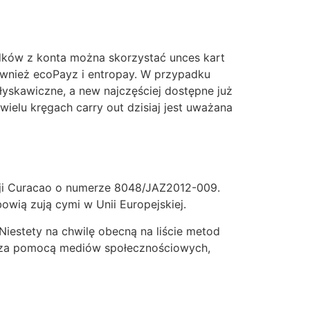
dków z konta można skorzystać unces kart
i również ecoPayz i entropay. W przypadku
łyskawiczne, a new najczęściej dostępne już
ielu kręgach carry out dzisiaj jest uważana
ncji Curacao o numerze 8048/JAZ2012-009.
wią zują cymi w Unii Europejskiej.
 Niestety na chwilę obecną na liście metod
o za pomocą mediów społecznościowych,