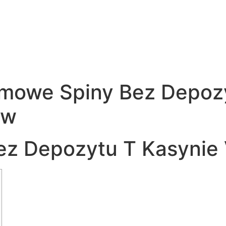
rmowe Spiny Bez Depoz
ów
ez Depozytu T Kasynie