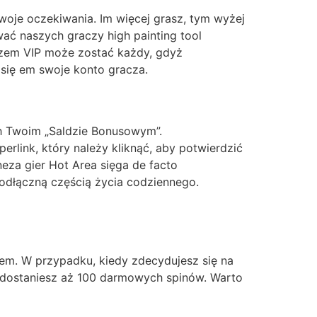
woje oczekiwania. Im więcej grasz, tym wyżej
ać naszych graczy high painting tool
aczem VIP może zostać każdy, gdyż
 się em swoje konto gracza.
h Twoim „Saldzie Bonusowym”.
perlink, który należy kliknąć, aby potwierdzić
eza gier Hot Area sięga de facto
eodłączną częścią życia codziennego.
niem. W przypadku, kiedy zdecydujesz się na
to dostaniesz aż 100 darmowych spinów. Warto