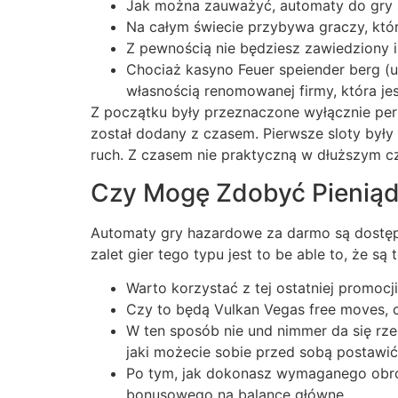
Jak można zauważyć, automaty do gry st
Na całym świecie przybywa graczy, któr
Z pewnością nie będziesz zawiedziony i
Chociaż kasyno Feuer speiender berg (
własnością renomowanej firmy, która jes
Z początku były przeznaczone wyłącznie pe
został dodany z czasem. Pierwsze sloty by
ruch. Z czasem nie praktyczną w dłuższym cz
Czy Mogę Zdobyć Pieniądz
Automaty gry hazardowe za darmo są dostępne
zalet gier tego typu jest to be able to, że s
Warto korzystać z tej ostatniej promocj
Czy to będą Vulkan Vegas free moves, cz
W ten sposób nie und nimmer da się rze
jaki możecie sobie przed sobą postawić
Po tym, jak dokonasz wymaganego obrot
bonusowego na balance główne.