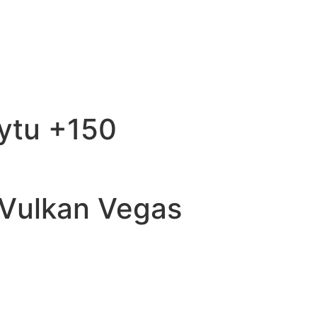
ytu +150
 Vulkan Vegas