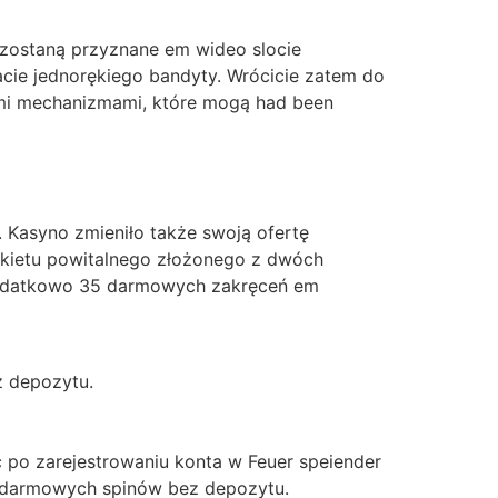
 zostaną przyznane em wideo slocie
acie jednorękiego bandyty. Wrócicie zatem do
ymi mechanizmami, które mogą had been
. Kasyno zmieniło także swoją ofertę
akietu powitalnego złożonego z dwóch
e dodatkowo 35 darmowych zakręceń em
z depozytu.
ć po zarejestrowaniu konta w Feuer speiender
5o darmowych spinów bez depozytu.