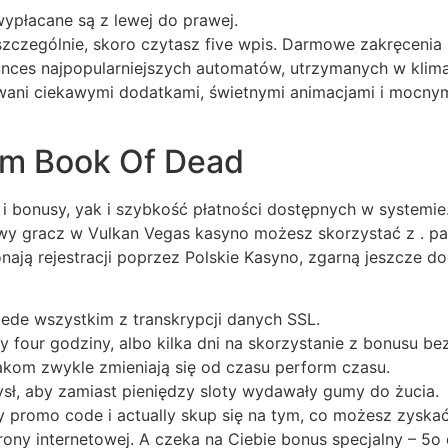
ypłacane są z lewej do prawej.
szczególnie, skoro czytasz five wpis. Darmowe zakręcenia
 unces najpopularniejszych automatów, utrzymanych w klim
owani ciekawymi dodatkami, świetnymi animacjami i mocn
Em Book Of Dead
 i bonusy, yak i szybkość płatności dostępnych w systemie
nowy gracz w Vulkan Vegas kasyno możesz skorzystać z . p
nają rejestracji poprzez Polskie Kasyno, zgarną jeszcz
ede wszystkim z transkrypcji danych SSL.
 four godziny, albo kilka dni na skorzystanie z bonusu be
kom zwykle zmieniają się od czasu perform czasu.
sł, aby zamiast pieniędzy sloty wydawały gumy do żucia.
y promo code i actually skup się na tym, co możesz zyska
rony internetowej. A czeka na Ciebie bonus specjalny – 