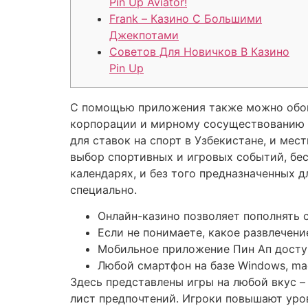
Pin Up Aviator!
Frank – Казино С Большими
Джекпотами
Советов Для Новичков В Казино
Pin Up
С помощью приложения также можно обойт
корпорации и мирному сосуществованию с
для ставок на спорт в Узбекистане, и ме
выбор спортивных и игровых событий, бес
календарях, и без того предназначенных д
специально.
Онлайн-казино позволяет пополнять 
Если не понимаете, какое развлечени
Мобильное приложение Пин Ап доступн
Любой смартфон на базе Windows, ma
Здесь представлены игры на любой вкус –
лист предпочтений. Игроки повышают уров