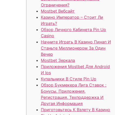
Ограничения?
Mostbet Вебсайт
Казино Император – Стоит Ли
Играть?
Обзор Личного Кабинета Pin Up
Casino
Начните Играть В Казино Пинап И
Станьте Миллионером За Один
Вечер
Mostbet Зеркала
Приложения Mostbet Для Android
И Ios
Купальники В Стиле Pin Up
Обзор Букмекера Лига Ставок :
Бонусы, Приложения,
Регистрация, Техподдержка И
Другая Информация
Приготовьтесь К Взлету В Казино