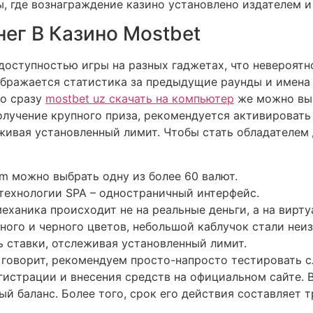
ы, где вознаграждение казино установлено издателем и
ег В Казино Mostbet
оступностью игры на разных гаджетах, что невероятно
тображается статистика за предыдущие раунды и имена
го сразу
mostbet uz скачать на компьютер
же можно выв
лучение крупного приза, рекомендуется активировать 
живая установленный лимит. Чтобы стать обладателем 
m можно выбрать одну из более 60 валют.
 технологии SPA – одностраничный интерфейс.
еханика происходит не на реальные деньги, а на вирту
ого и черного цветов, небольшой каблучок стали неиз
ь ставки, отслеживая установленный лимит.
е говорит, рекомендуем просто-напросто тестировать 
регистрации и внесения средств на официальном сайте.
ый баланс. Более того, срок его действия составляет т