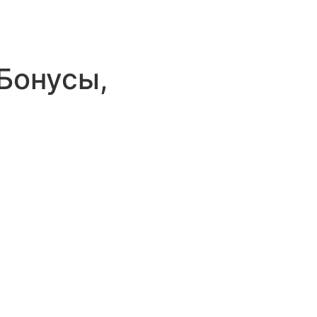
Бонусы,