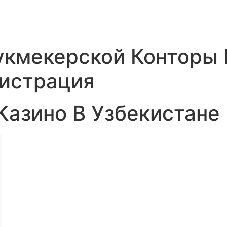
укмекерской Конторы 
гистрация
Казино В Узбекистане