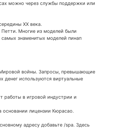
усах можно через службы поддержки или
середины XX века.
 Петти. Многие из моделей были
 самых знаменитых моделей пинап
 Мировой войны. Запросы, превышающие
ых денег используются виртуальные
т работы в игровой индустрии и
а основании лицензии Кюрасао.
сновному адресу добавьте /spa. Здесь