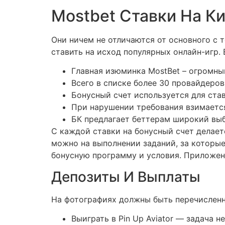
Mostbet Ставки На К
Они ничем не отличаются от основного с 
ставить на исход популярных онлайн-игр. 
Главная изюминка MostBet – огромны
Всего в списке более 30 провайдеро
Бонусный счет используется для ста
При нарушении требования взимается
БК предлагает беттерам широкий выб
С каждой ставки на бонусный счет делаетс
можно на выполнении заданий, за которые
бонусную программу и условия. Приложени
Депозиты И Выплаты
На фотографиях должны быть перечисленны
Выиграть в Pin Up Aviator — задача н