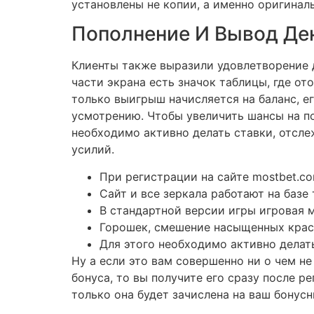
установлены не копии, а именно оригинал
Пополнение И Вывод Ден
Клиенты также выразили удовлетворение д
части экрана есть значок таблицы, где о
только выигрыш начисляется на баланс, е
усмотрению. Чтобы увеличить шансы на по
необходимо активно делать ставки, отсле
усилий.
При регистрации на сайте mostbet.co
Сайт и все зеркала работают на базе
В стандартной версии игры игровая м
Горошек, смешение насыщенных красн
Для этого необходимо активно делат
Ну а если это вам совершенно ни о чем н
бонуса, то вы получите его сразу после 
только она будет зачислена на ваш бонусн