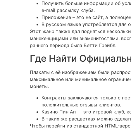
Получить больше информации об усл
e-mail рассылку клуба.
Приложение – это не сайт, а полноце
В русском языке употребляется для 
Этот жанр также дал подняться нескольк
манекенщицами или знаменитостями, вос
раннего периода была Бетти Грейбл.
Где Найти Официальн
Плакаты с её изображением были распро
максимальное или минимальное ограничен
монеты.
Контракты заключаются только с по
положительные отзывы клиентов.
Казино Пин Ап — это игровой клуб, 
В таких же расцветках можно сделать
Чтобы перейти из стандартной HTML-верси