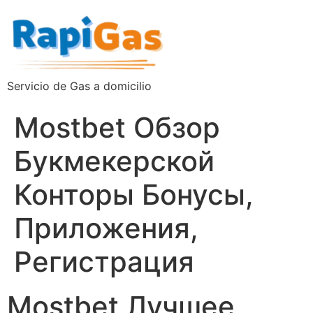
Servicio de Gas a domicilio
Mostbet Обзор
Букмекерской
Конторы Бонусы,
Приложения,
Регистрация
Mostbet Лучшее