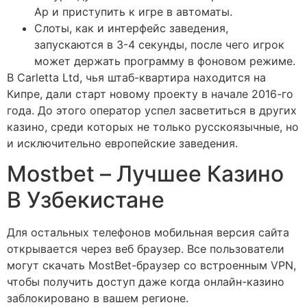
Ap и приступить к игре в автоматы.
Слоты, как и интерфейс заведения,
запускаются в 3-4 секунды, после чего игрок
может держать программу в фоновом режиме.
В Carletta Ltd, чья штаб-квартира находится на
Кипре, дали старт новому проекту в начале 2016-го
года. До этого оператор успел засветиться в других
казино, среди которых не только русскоязычные, но
и исключительно европейские заведения.
Mostbet – Лучшее Казино
В Узбекистане
Для остальных телефонов мобильная версия сайта
открывается через веб браузер. Все пользователи
могут скачать MostBet-браузер со встроенным VPN,
чтобы получить доступ даже когда онлайн-казино
заблокировано в вашем регионе.