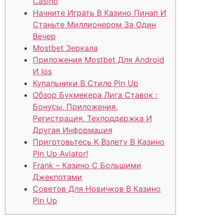
Casino
Начните Играть В Казино Пинап И
Станьте Миллионером За Один
Вечер
Mostbet Зеркала
Приложения Mostbet Для Android
И Ios
Купальники В Стиле Pin Up
Обзор Букмекера Лига Ставок :
Бонусы, Приложения,
Регистрация, Техподдержка И
Другая Информация
Приготовьтесь К Взлету В Казино
Pin Up Aviator!
Frank – Казино С Большими
Джекпотами
Советов Для Новичков В Казино
Pin Up