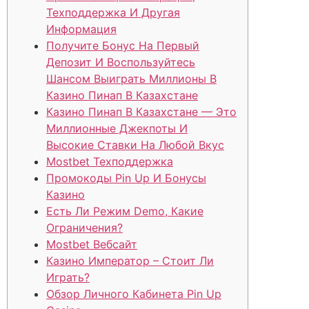
Техподдержка И Другая
Информация
Получите Бонус На Первый
Депозит И Воспользуйтесь
Шансом Выиграть Миллионы В
Казино Пинап В Казахстане
Казино Пинап В Казахстане — Это
Миллионные Джекпоты И
Высокие Ставки На Любой Вкус
Mostbet Техподдержка
Промокоды Pin Up И Бонусы
Казино
Есть Ли Режим Demo, Какие
Ограничения?
Mostbet Вебсайт
Казино Император – Стоит Ли
Играть?
Обзор Личного Кабинета Pin Up