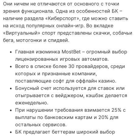
Они ничем не отличаются от основного с точки
зрения функционала. Одна из особенностей БК –
наличие раздела «Киберспорт», где можно ставить
на исход популярных онлайн-игр. Во вкладке
«Виртуальный» спорт представлены скачки, собачьи
бега, мотогонки и спидвей.
Главная изюминка MostBet – огромный выбор
лицензированных игровых автоматов.
Всего в списке более 30 провайдеров, среди
которых и признанные компании,
поставляющие софт для оффлайн казино.
Бонусный счет используется для ставок или
отыгрывается с вейджером, кэшбэк делается
еженедельно.
При нарушении требования взимается 25% с
выплаты по банковским картам и 20% для
остальных сервисов.
БК предлагает беттерам широкий выбор