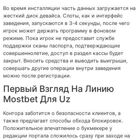
Во время инсталляции часть данных загружается на
жесткий диск девайса. Слоты, как и интерфейс
заведения, запускаются в 3-4 секунды, после чего
игрок может держать программу в фоновом
режиме. Пока игрок не предоставит службе
поддержки сканы паспорта, подтверждающие
совершеннолетие, доступ в раздел кассы будет
закрыт. Вносить средства и выводить выигрыши,
совершать другие операции внутри заведения
можно после регистрации.
Первый Взгляд На Линию
Mostbet Для Uz
Контора заботится о безопасности клиентов, а
также предлагает способы обхода блокировок.
Положительное впечатление о букмекере у
редакции портала сложилось сразу при заходе на