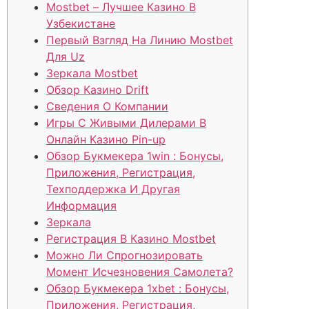
Mostbet – Лучшее Казино В
Узбекистане
Первый Взгляд На Линию Mostbet
Для Uz
Зеркала Mostbet
Обзор Казино Drift
Сведения О Компании
Игры С Живыми Дилерами В
Онлайн Казино Pin-up
Обзор Букмекера 1win : Бонусы,
Приложения, Регистрация,
Техподдержка И Другая
Информация
Зеркала
Регистрация В Казино Mostbet
Можно Ли Спрогнозировать
Момент Исчезновения Самолета?
Обзор Букмекера 1xbet : Бонусы,
Приложения, Регистрация,