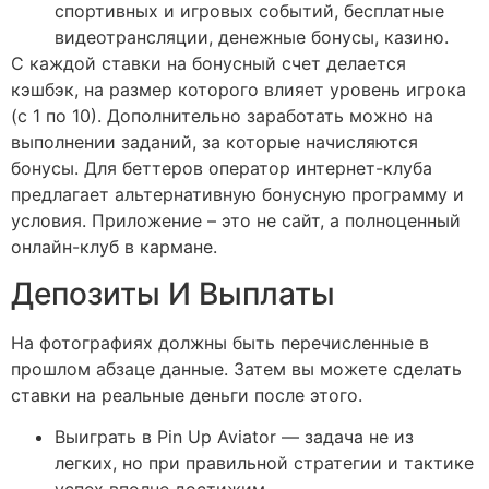
спортивных и игровых событий, бесплатные
видеотрансляции, денежные бонусы, казино.
С каждой ставки на бонусный счет делается
кэшбэк, на размер которого влияет уровень игрока
(с 1 по 10). Дополнительно заработать можно на
выполнении заданий, за которые начисляются
бонусы. Для беттеров оператор интернет-клуба
предлагает альтернативную бонусную программу и
условия. Приложение – это не сайт, а полноценный
онлайн-клуб в кармане.
Депозиты И Выплаты
На фотографиях должны быть перечисленные в
прошлом абзаце данные. Затем вы можете сделать
ставки на реальные деньги после этого.
Выиграть в Pin Up Aviator — задача не из
легких, но при правильной стратегии и тактике
успех вполне достижим.