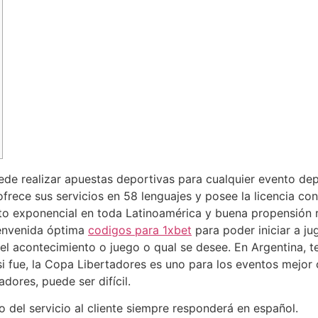
ede realizar apuestas deportivas para cualquier evento dep
frece sus servicios en 58 lenguajes y posee la licencia con
nto exponencial en toda Latinoamérica y buena propensión 
ienvenida óptima
codigos para 1xbet
para poder iniciar a ju
r el acontecimiento o juego o qual se desee. En Argentina
i fue, la Copa Libertadores es uno para los eventos mejor 
ores, puede ser difícil.
o del servicio al cliente siempre responderá en español.