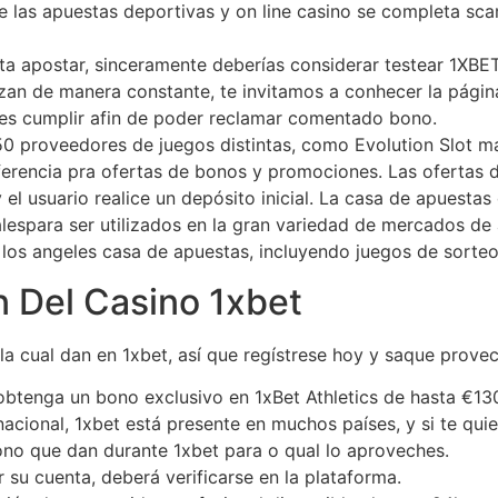
e las apuestas deportivas y on line casino se completa sca
ta apostar, sinceramente deberías considerar testear 1XBET
izan de manera constante, te invitamos a conhecer la págin
ebes cumplir afin de poder reclamar comentado bono.
50 proveedores de juegos distintas, como Evolution Slot m
ferencia pra ofertas de bonos y promociones. Las ofertas d
el usuario realice un depósito inicial. La casa de apuestas
espara ser utilizados en la gran variedad de mercados de 
 los angeles casa de apuestas, incluyendo juegos de sorteo
 Del Casino 1xbet
la cual dan en 1xbet, así que regístrese hoy y saque provec
 obtenga un bono exclusivo en 1xBet Athletics de hasta €13
nacional, 1xbet está presente en muchos países, y si te quie
no que dan durante 1xbet para o qual lo aproveches.
 su cuenta, deberá verificarse en la plataforma.