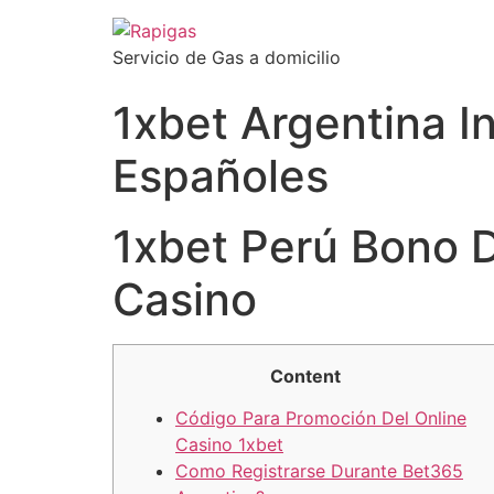
Servicio de Gas a domicilio
1xbet Argentina I
Españoles
1xbet Perú Bono 
Casino
Content
Código Para Promoción Del Online
Casino 1xbet
Como Registrarse Durante Bet365