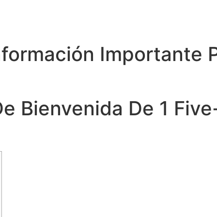
nformación Importante 
De Bienvenida De 1 Fiv