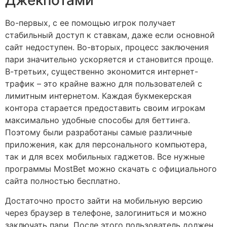
Джекпотами
Во-первых, с ее помощью игрок получает
стабильный доступ к ставкам, даже если основной
сайт недоступен. Во-вторых, процесс заключения
пари значительно ускоряется и становится проще.
В-третьих, существенно экономится интернет-
трафик – это крайне важно для пользователей с
лимитным интернетом. Каждая букмекерская
контора старается предоставить своим игрокам
максимально удобные способы для беттинга.
Поэтому были разработаны самые различные
приложения, как для персонального компьютера,
так и для всех мобильных гаджетов. Все нужные
программы MostBet можно скачать с официального
сайта полностью бесплатно.
Достаточно просто зайти на мобильную версию
через браузер в телефоне, залогиниться и можно
заключать пари. После этого пользователь должен