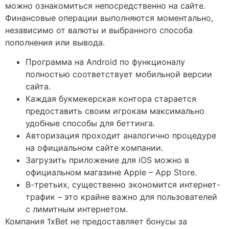
можно ознакомиться непосредственно на сайте.
Финансовые операции выполняются моментально,
независимо от валюты и выбранного способа
пополнения или вывода.
Программа на Android по функционалу
полностью соответствует мобильной версии
сайта.
Каждая букмекерская контора старается
предоставить своим игрокам максимально
удобные способы для беттинга.
Авторизация проходит аналогично процедуре
на официальном сайте компании.
Загрузить приложение для iOS можно в
официальном магазине Apple – App Store.
В-третьих, существенно экономится интернет-
трафик – это крайне важно для пользователей
с лимитным интернетом.
Компания 1xBet не предоставляет бонусы за