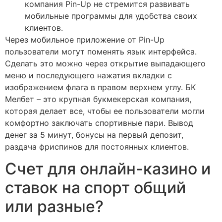
компания Pin-Up не стремится развивать
мобильные программы для удобства своих
клиентов.
Через мобильное приложение от Pin-Up
пользователи могут поменять язык интерфейса.
Сделать это можно через открытие выпадающего
меню и последующего нажатия вкладки с
изображением флага в правом верхнем углу. БК
Мелбет – это крупная букмекерская компания,
которая делает все, чтобы ее пользователи могли
комфортно заключать спортивные пари. Вывод
денег за 5 минут, бонусы на первый депозит,
раздача фриспинов для постоянных клиентов.
Счет для онлайн-казино и
ставок на спорт общий
или разные?