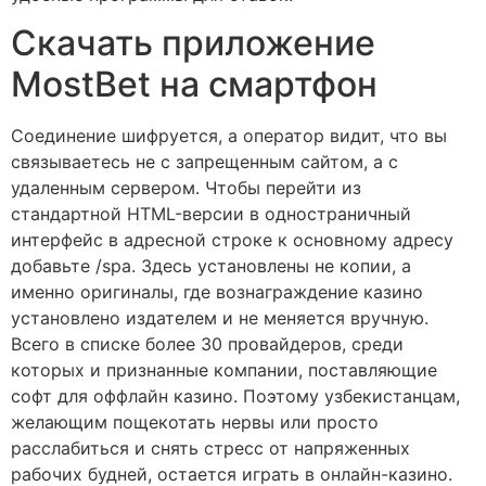
Скачать приложение
MostBet на смартфон
Соединение шифруется, а оператор видит, что вы
связываетесь не с запрещенным сайтом, а с
удаленным сервером. Чтобы перейти из
стандартной HTML-версии в одностраничный
интерфейс в адресной строке к основному адресу
добавьте /spa. Здесь установлены не копии, а
именно оригиналы, где вознаграждение казино
установлено издателем и не меняется вручную.
Всего в списке более 30 провайдеров, среди
которых и признанные компании, поставляющие
софт для оффлайн казино. Поэтому узбекистанцам,
желающим пощекотать нервы или просто
расслабиться и снять стресс от напряженных
рабочих будней, остается играть в онлайн-казино.