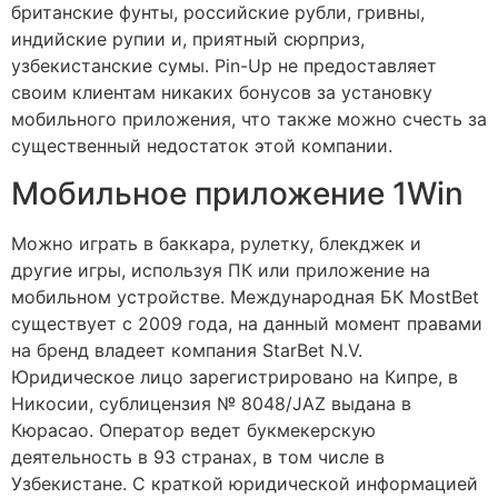
британские фунты, российские рубли, гривны,
индийские рупии и, приятный сюрприз,
узбекистанские сумы. Pin-Up не предоставляет
своим клиентам никаких бонусов за установку
мобильного приложения, что также можно счесть за
существенный недостаток этой компании.
Мобильное приложение 1Win
Можно играть в баккара, рулетку, блекджек и
другие игры, используя ПК или приложение на
мобильном устройстве. Международная БК MostBet
существует с 2009 года, на данный момент правами
на бренд владеет компания StarBet N.V.
Юридическое лицо зарегистрировано на Кипре, в
Никосии, сублицензия № 8048/JAZ выдана в
Кюрасао. Оператор ведет букмекерскую
деятельность в 93 странах, в том числе в
Узбекистане. С краткой юридической информацией