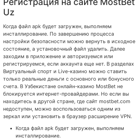
Регистрация на сайте MostBet
Uz
Когда файл apk будет загружен, выполняем
инсталлирование. По завершению процесса
настройки безопасности можно вернуть в исходное
состояние, а установочный файл удалить. Далее
заходим в приложение и авторизуемся или
регистрируемся, если аккаунта еще нет. В разделах
Виртуальный спорт и Live-казино можно ставить
только реальные деньги с основного или бонусного
счета. В Узбекистане онлайн-казино MostBet не
блокируется интернет-провайдерами. Но если вы
находитесь в другой стране, где сайт mostbet.com
недоступен, можно воспользоваться одним из
зеркал или установить в браузер расширение VPN.
Когда файл apk будет загружен, выполняем
инсталлирование.