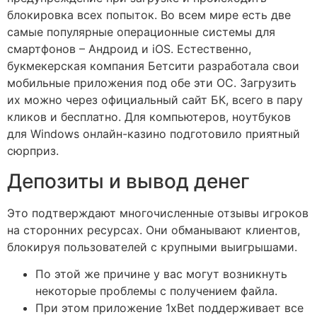
блокировка всех попыток. Во всем мире есть две
самые популярные операционные системы для
смартфонов – Андроид и iOS. Естественно,
букмекерская компания Бетсити разработала свои
мобильные приложения под обе эти ОС. Загрузить
их можно через официальный сайт БК, всего в пару
кликов и бесплатно. Для компьютеров, ноутбуков
для Windows онлайн-казино подготовило приятный
сюрприз.
Депозиты и вывод денег
Это подтверждают многочисленные отзывы игроков
на сторонних ресурсах. Они обманывают клиентов,
блокируя пользователей с крупными выигрышами.
По этой же причине у вас могут возникнуть
некоторые проблемы с получением файла.
При этом приложение 1xBet поддерживает все