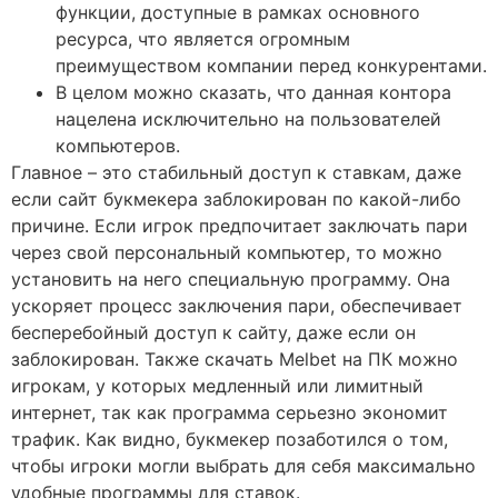
функции, доступные в рамках основного
ресурса, что является огромным
преимуществом компании перед конкурентами.
В целом можно сказать, что данная контора
нацелена исключительно на пользователей
компьютеров.
Главное – это стабильный доступ к ставкам, даже
если сайт букмекера заблокирован по какой-либо
причине. Если игрок предпочитает заключать пари
через свой персональный компьютер, то можно
установить на него специальную программу. Она
ускоряет процесс заключения пари, обеспечивает
бесперебойный доступ к сайту, даже если он
заблокирован. Также скачать Melbet на ПК можно
игрокам, у которых медленный или лимитный
интернет, так как программа серьезно экономит
трафик. Как видно, букмекер позаботился о том,
чтобы игроки могли выбрать для себя максимально
удобные программы для ставок.