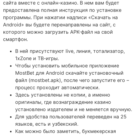
сайта вместе с онлайн-казино. В нем вам будет
предоставлена полная инструкция по установке
программы. При нажатии надписи «Скачать на
Android» вы будете перенаправлены на сайт, с
которого можно загрузить APK-файл на свой
смартфон.
В ней присутствуют live, линия, тотализатор,
1xZone и ТВ-игры.
Чтобы установить мобильное приложение
MostBet для Android скачайте установочный
файл (mostbet.apk), после чего запустите его –
процесс проходит автоматически.
Здесь установлены не копии, а именно
оригиналы, где вознаграждение казино
установлено издателем и не меняется вручную.
Для удобства пользователей переведен на 25
языков, есть и узбекский.
Как можно было заметить, букмекерская