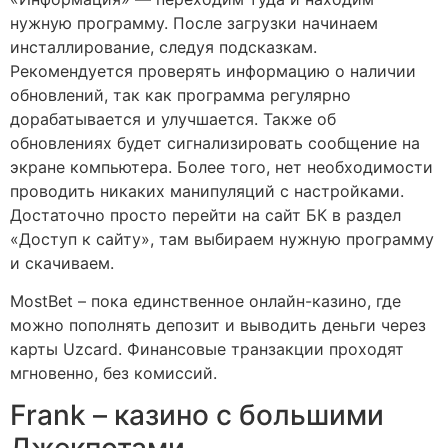
нужную программу. После загрузки начинаем
инсталлирование, следуя подсказкам.
Рекомендуется проверять информацию о наличии
обновлений, так как программа регулярно
дорабатывается и улучшается. Также об
обновлениях будет сигнализировать сообщение на
экране компьютера. Более того, нет необходимости
проводить никаких манипуляций с настройками.
Достаточно просто перейти на сайт БК в раздел
«Доступ к сайту», там выбираем нужную программу
и скачиваем.
MostBet – пока единственное онлайн-казино, где
можно пополнять депозит и выводить деньги через
карты Uzcard. Финансовые транзакции проходят
мгновенно, без комиссий.
Frank – казино с большими