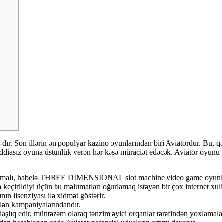
dır. Son illərin ən populyar kazino oyunlarından biri Aviatordur. Bu, 
diasız oyuna üstünlük verən hər kəsə müraciət edəcək. Aviator oyunu a
 temalı, habelə THREE DIMENSIONAL slot machine video game oyunlar
 keçirildiyi üçün bu məlumatları oğurlamaq istəyən bir çox internet xuli
ın lisenziyası ilə xidmət göstərir.
ilən kampaniyalarındandır.
daşlıq edir, müntəzəm olaraq tənzimləyici orqanlar tərəfindən yoxlamala