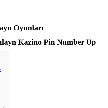
ayn Oyunları
nlayn Kazino Pin Number Up
ə