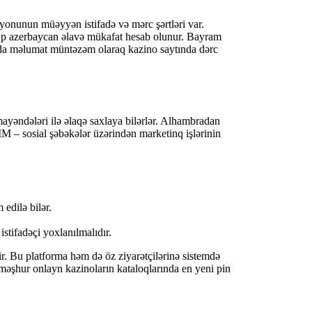
onunun müəyyən istifadə və mərc şərtləri var.
Up azerbaycan əlavə mükafat hesab olunur. Bayram
ında məlumat müntəzəm olaraq kazino saytında dərc
mayəndələri ilə əlaqə saxlaya bilərlər. Alhambradan
M – sosial şəbəkələr üzərindən marketinq işlərinin
edilə bilər.
tifadəçi yoxlanılmalıdır.
. Bu platforma həm də öz ziyarətçilərinə sistemdə
 məşhur onlayn kazinoların kataloqlarında en yeni pin