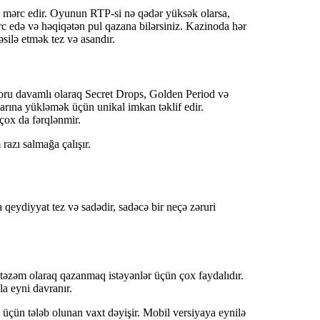
l mərc edir. Oyunun RTP-si nə qədər yüksək olarsa,
mərc edə və həqiqətən pul qazana bilərsiniz. Kazinoda hər
silə etmək tez və asandır.
atoru davamlı olaraq Secret Drops, Golden Period və
arına yükləmək üçün unikal imkan təklif edir.
çox da fərqlənmir.
azı salmağa çalışır.
qeydiyyat tez və sadədir, sadəcə bir neçə zəruri
əzəm olaraq qazanmaq istəyənlər üçün çox faydalıdır.
la eyni davranır.
i üçün tələb olunan vaxt dəyişir. Mobil versiyaya eynilə