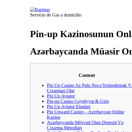
Servicio de Gas a domicilio
Pin-up Kazinosunun Onl
Azərbaycanda Müasir O
Content
Pin Up Casino Az Pulu Necə Yerləşdirmək V
Çıxarmaq Olar
Pin Up Aviator
Pin-up Casino Geydiyyat & Giriş
Pin Up Aviator Elanlari
Pin Upward Casino – Azerbaycan Online
Kazino
Azərbaycanda Mövcud Olan Depozit Və
Çıxarma Metodları