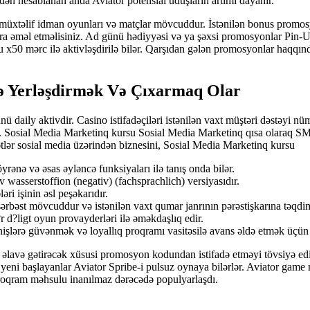
dən hesablanan anda Aviator potensial uduşların artımı dayanır.
müxtəlif idman oyunları və matçlar mövcuddur. İstənilən bonus promosy
 əməl etməlisiniz. Ad günü hədiyyəsi və ya şəxsi promosyonlar Pin-
u x50 mərc ilə aktivləşdirilə bilər. Qarşıdan gələn promosyonlar haqq
ə Yerləşdirmək Və Çıxarmaq Olar
daily aktivdir. Casino istifadəçiləri istənilən vaxt müştəri dəstəyi nü
ir. Sosial Media Marketinq kursu Sosial Media Marketinq qısa olaraq SM
tlər sosial media üzərindən biznesini, Sosial Media Marketinq kursu
öyrənə və əsas əyləncə funksiyaları ilə tanış onda bilər.
wasserstoffion (negativ) (fachsprachlich) versiyasıdır.
ri işinin əsl peşəkarıdır.
ərbəst mövcuddur və istənilən vaxt qumar janrının pərəstişkarına təqdim 
d?ligt oyun provayderləri ilə əməkdaşlıq edir.
lərə güvənmək və loyallıq proqramı vasitəsilə avans əldə etmək üçün is
əlavə gətirəcək xüsusi promosyon kodundan istifadə etməyi tövsiyə edir
 yeni başlayanlar Aviator Spribe-i pulsuz oynaya bilərlər. Aviator game
proqram məhsulu inanılmaz dərəcədə populyarlaşdı.