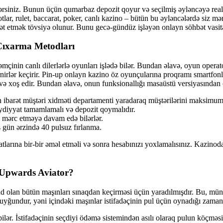
lərsiniz. Bunun üçün qumarbaz depozit qoyur və seçilmiş əyləncəyə rea
otlar, rulet, baccarat, poker, canlı kazino – bütün bu əyləncələrdə siz 
ət etmək tövsiyə olunur. Bunu gecə-gündüz işləyən onlayn söhbət vasitə
Çıxarma Metodları
əmçinin canlı dilerlərlə oyunları işlədə bilər. Bundan əlavə, oyun oper
nirlər keçirir. Pin-up onlayn kazino öz oyunçularına proqramı smartfonl
və xoş edir. Bundan əlavə, onun funksionallığı masaüstü versiyasından 
arət müştəri xidməti departamenti yaradaraq müştərilərini maksimum r
iyyat tamamlamalı və depozit qoymalıdır.
 mərc etməyə davam edə bilərlər.
ş gün ərzində 40 pulsuz fırlanma.
arına bir-bir əməl etməli və sonra hesabınızı yoxlamalısınız. Kazinoda 
Upwards Aviator?
 olan bütün maşınları sınaqdan keçirməsi üçün yaradılmışdır. Bu, münt
m uyğundur, yəni içindəki maşınlar istifadəçinin pul üçün oynadığı zaman
bilər. İstifadəçinin seçdiyi ödəmə sistemindən asılı olaraq pulun köçməs