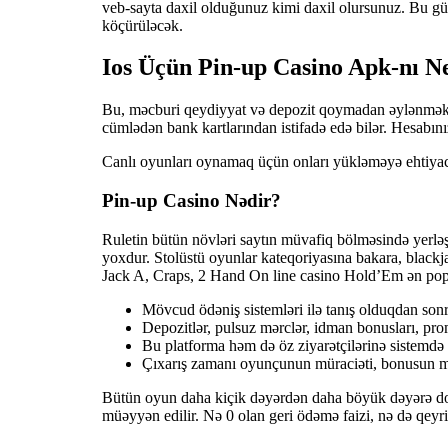
veb-sayta daxil olduğunuz kimi daxil olursunuz. Bu gün
köçürüləcək.
Ios Üçün Pin-up Casino Apk-nı 
Bu, məcburi qeydiyyat və depozit qoymadan əylənmək 
cümlədən bank kartlarından istifadə edə bilər. Hesabını
Canlı oyunları oynamaq üçün onları yükləməyə ehtiyac y
Pin-up Casino Nədir?
Ruletin bütün növləri saytın müvafiq bölməsində yerlə
yoxdur. Stolüstü oyunlar kateqoriyasına bakara, blackj
Jack A, Craps, 2 Hand On line casino Hold’Em ən popu
Mövcud ödəniş sistemləri ilə tanış olduqdan sonra
Depozitlər, pulsuz mərclər, idman bonusları, pr
Bu platforma həm də öz ziyarətçilərinə sistemdə 
Çıxarış zamanı oyunçunun müraciəti, bonusun mər
Bütün oyun daha kiçik dəyərdən daha böyük dəyərə doğru
müəyyən edilir. Nə 0 olan geri ödəmə faizi, nə də qeyri