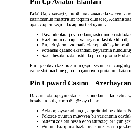
Pin Up Aviator Elanlari
Beləliklə, ziyarətçi yatırdığı jua qənaət edə və eyni za
kazinosunun müştərisinə təqdim olunacaq. Administrasiya
aparacaq bir keçid alacaq mostbet oyunu.
Davamlı olaraq eyni ödəniş sistemindən istifadə
Kazinonun qabaqcıl və peşəkar dəstək xidməti, et
Bu, uduşların avtomatik olaraq nağdlaşdırılacağı
Potensial qazanc ekrandakı təyyarənin hündürlüy
Şəxsi hesabınızdan istifadə pin up promo kod akti
Pin-up onlayn kazinolarının çeşidi seçimlərin zənginliyi 
game slot machine game maşını oyun portalının kataloqu
Pin Upward Casino – Azerbaycan
Davamlı olaraq eyni ödəniş sistemindən istifadə etmək
hesabdan pul çıxarmağı gözləyə bilər.
Aviator, təyyarənin uçuş alqoritmini hesablamağ
Pokerdə oyunun müəyyən bir variantının qaydalar
Sistemi ədalətli hesab edən istifadəçilər üçün şə
Ən ümidsiz qumarbazlar uçuşun zirvəsini gözləyi