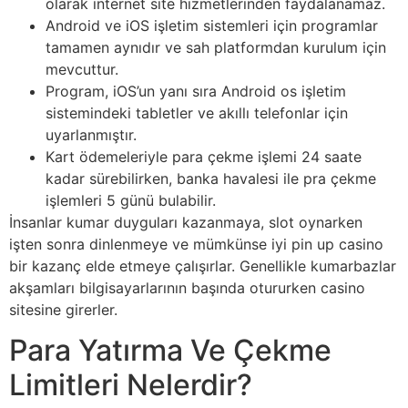
olarak internet site hizmetlerinden faydalanamaz.
Android ve iOS işletim sistemleri için programlar
tamamen aynıdır ve sah platformdan kurulum için
mevcuttur.
Program, iOS’un yanı sıra Android os işletim
sistemindeki tabletler ve akıllı telefonlar için
uyarlanmıştır.
Kart ödemeleriyle para çekme işlemi 24 saate
kadar sürebilirken, banka havalesi ile pra çekme
işlemleri 5 günü bulabilir.
İnsanlar kumar duyguları kazanmaya, slot oynarken
işten sonra dinlenmeye ve mümkünse iyi pin up casino
bir kazanç elde etmeye çalışırlar. Genellikle kumarbazlar
akşamları bilgisayarlarının başında otururken casino
sitesine girerler.
Para Yatırma Ve Çekme
Limitleri Nelerdir?