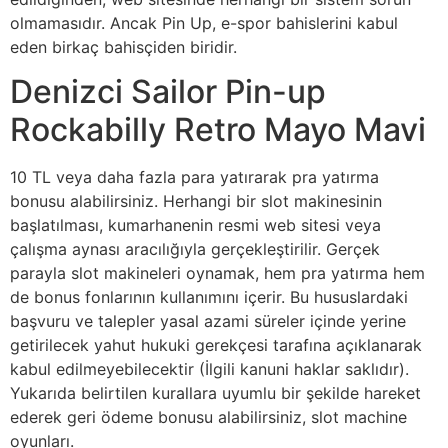
olmamasıdır. Ancak Pin Up, e-spor bahislerini kabul
eden birkaç bahisçiden biridir.
Denizci Sailor Pin-up
Rockabilly Retro Mayo Mavi
10 TL veya daha fazla para yatırarak pra yatırma
bonusu alabilirsiniz. Herhangi bir slot makinesinin
başlatılması, kumarhanenin resmi web sitesi veya
çalışma aynası aracılığıyla gerçekleştirilir. Gerçek
parayla slot makineleri oynamak, hem pra yatırma hem
de bonus fonlarının kullanımını içerir. Bu hususlardaki
başvuru ve talepler yasal azami süreler içinde yerine
getirilecek yahut hukuki gerekçesi tarafına açıklanarak
kabul edilmeyebilecektir (İlgili kanuni haklar saklıdır).
Yukarıda belirtilen kurallara uyumlu bir şekilde hareket
ederek geri ödeme bonusu alabilirsiniz, slot machine
oyunları.