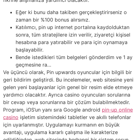
fikrine alışmanıza yardımcı olacaktır.
Eğer ki bunu daha takiben gerçekleştirirseniz o
zaman bir %100 bonus alırsınız.
Katılımcı, pin up internet portalına kaydolduktan
sonra, tüm stratejilere izin verilir, ziyaretçi kişisel
hesabına para yatırabilir ve para için oynamaya
başlayabilir.
Bende istedikleri tüm belgeleri gönderdim ve 1 ay
geçmesine ra…
Ve üçüncü olarak, Pin upwards oyuncular için bilgili bir
geri bildirim geliştirdi. Bu incelemeler, web sitesine yeni
gelen yeni başlayanlar için genel bir resim elde etmeye
yardımcı olacaktır. Ayrıca casino oyuncuları sorularına
bir cevap veya sorunlarına bir çözüm bulabilmektedir.
Program, iOS’un yanı sıra Google android
pin-up online
casino
işletim sistemindeki tabletler ve akıllı telefonlar
için uyarlanmıştır. Uygulamayı kurmanın en büyük
avantajı, uygulama kararlı çalışma ile karakterize
edildiğinden, web sitesinde herhangi bir sistem sorun