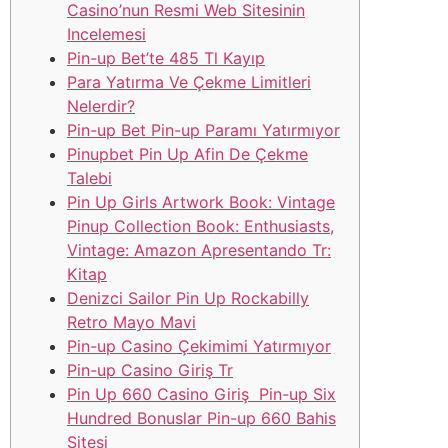
Casino’nun Resmi Web Sitesinin
Incelemesi
Pin-up Bet’te 485 Tl Kayıp
Para Yatırma Ve Çekme Limitleri
Nelerdir?
Pin-up Bet Pin-up Paramı Yatırmıyor
Pinupbet Pin Up Afin De Çekme
Talebi
Pin Up Girls Artwork Book: Vintage
Pinup Collection Book: Enthusiasts,
Vintage: Amazon Apresentando Tr:
Kitap
Denizci Sailor Pin Up Rockabilly
Retro Mayo Mavi
Pin-up Casino Çekimimi Yatırmıyor
Pin-up Casino Giriş Tr
Pin Up 660 Casino Giriş ️ Pin-up Six
Hundred Bonuslar Pin-up 660 Bahis
Sitesi