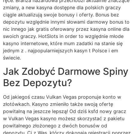
ręce. Branża hazardowa przechodzi aktualnie znaczące
zmiany, a new kasyna dostępne dla polskich graczy
ciągle aktualizują swoje bonusy i oferty. Bonus bez
depozytu względnie innymi słowami darmowy bonus to
nic innego jak gratis oferowany przez kasyna online dla
swoich graczy. HotSlots in order to względnie młode
kasyno internetowe, które mum zadatki na stanie się
jednym z . najpopularniejszych kasyn t Polsce i em
świecie.
Jak Zdobyć Darmowe Spiny
Bez Depozytu?
Od jakiegoś czasu Vulkan Vegas proponuje konto w
złotówkach. Kasyno zmieniło także swoją ofertę
powitalną na jeszcze lepszą! Od dziś ksfd nowy gracz
w Vulkan Vegas kasyno możesz skorzystać z pakietu
powitalnego złożonego z dwóch bonusów od
depozytu. Ci z Was, którzy dokonają rejestracji poprzez