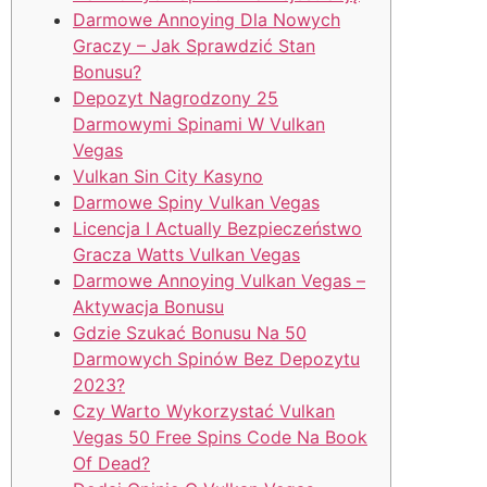
Darmowe Annoying Dla Nowych
Graczy – Jak Sprawdzić Stan
Bonusu?
Depozyt Nagrodzony 25
Darmowymi Spinami W Vulkan
Vegas
Vulkan Sin City Kasyno
Darmowe Spiny Vulkan Vegas
Licencja I Actually Bezpieczeństwo
Gracza Watts Vulkan Vegas
Darmowe Annoying Vulkan Vegas –
Aktywacja Bonusu
Gdzie Szukać Bonusu Na 50
Darmowych Spinów Bez Depozytu
2023?
Czy Warto Wykorzystać Vulkan
Vegas 50 Free Spins Code Na Book
Of Dead?