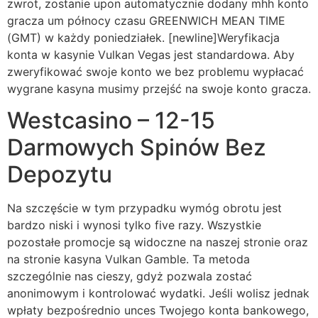
zwrot, zostanie upon automatycznie dodany mhh konto
gracza um północy czasu GREENWICH MEAN TIME
(GMT) w każdy poniedziałek. [newline]Weryfikacja
konta w kasynie Vulkan Vegas jest standardowa. Aby
zweryfikować swoje konto we bez problemu wypłacać
wygrane kasyna musimy przejść na swoje konto gracza.
Westcasino – 12-15
Darmowych Spinów Bez
Depozytu
Na szczęście w tym przypadku wymóg obrotu jest
bardzo niski i wynosi tylko five razy. Wszystkie
pozostałe promocje są widoczne na naszej stronie oraz
na stronie kasyna Vulkan Gamble. Ta metoda
szczególnie nas cieszy, gdyż pozwala zostać
anonimowym i kontrolować wydatki. Jeśli wolisz jednak
wpłaty bezpośrednio unces Twojego konta bankowego,