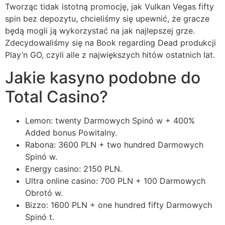
Tworząc tidak istotną promocję, jak Vulkan Vegas fifty
spin bez depozytu, chcieliśmy się upewnić, że gracze
będą mogli ją wykorzystać na jak najlepszej grze.
Zdecydowaliśmy się na Book regarding Dead produkcji
Play’n GO, czyli alle z największych hitów ostatnich lat.
Jakie kasyno podobne do
Total Casino?
Lemon: twenty Darmowych Spinó w + 400%
Added bonus Powitalny.
Rabona: 3600 PLN + two hundred Darmowych
Spinó w.
Energy casino: 2150 PLN.
Ultra online casino: 700 PLN + 100 Darmowych
Obrotó w.
Bizzo: 1600 PLN + one hundred fifty Darmowych
Spinó t.