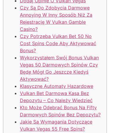
Dodaj Opinie O Vulkan Vegas
Czy Są Do Zdobycia Darmowe
Annoying W Inny Sposób Niż Za
Rejestrację W Vulkan Gamble
Casino?
Czy Potrzeba Vulkan Bet 50 No
Cost Spins Code Aby Aktywować
Bonus?
Wykorzystałem Swój Bonus Vulkan
Vegas 50 Darmowych Spinów Czy
Będę Mógł Go Jeszcze Kiedyś
Aktywować?
Klasyczne Automaty Hazardowe
Vulkan Bet Darmowa Kasa Bez
Depozytu – Co Należy Wiedzieć
Kto Może Odebrać Bonus Na Fifty
Darmowych Spinów Bez Depozytu?
Jakie Są Wymagania Dotyczące
Vulkan Vegas 55 Free Spins?