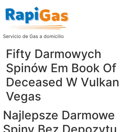
Servicio de Gas a domicilio
Fifty Darmowych
Spinów Em Book Of
Deceased W Vulkan
Vegas
Najlepsze Darmowe
Spiny Bez Depozytu