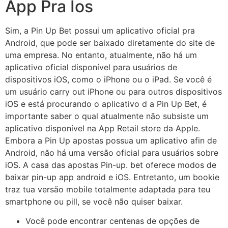
App Pra Ios
Sim, a Pin Up Bet possui um aplicativo oficial pra
Android, que pode ser baixado diretamente do site de
uma empresa. No entanto, atualmente, não há um
aplicativo oficial disponível para usuários de
dispositivos iOS, como o iPhone ou o iPad. Se você é
um usuário carry out iPhone ou para outros dispositivos
iOS e está procurando o aplicativo d a Pin Up Bet, é
importante saber o qual atualmente não subsiste um
aplicativo disponível na App Retail store da Apple.
Embora a Pin Up apostas possua um aplicativo afin de
Android, não há uma versão oficial para usuários sobre
iOS. A casa das apostas Pin-up. bet oferece modos de
baixar pin-up app android e iOS. Entretanto, um bookie
traz tua versão mobile totalmente adaptada para teu
smartphone ou pill, se você não quiser baixar.
Você pode encontrar centenas de opções de