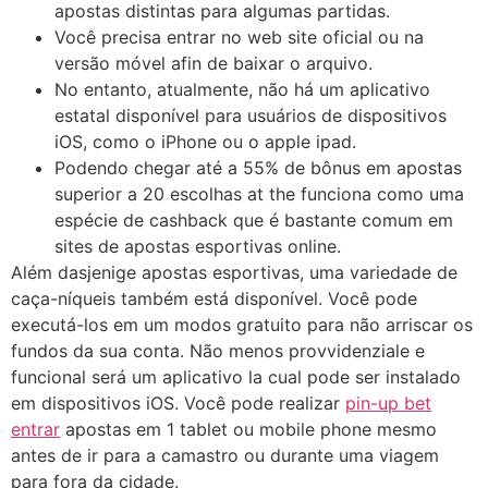
apostas distintas para algumas partidas.
Você precisa entrar no web site oficial ou na
versão móvel afin de baixar o arquivo.
No entanto, atualmente, não há um aplicativo
estatal disponível para usuários de dispositivos
iOS, como o iPhone ou o apple ipad.
Podendo chegar até a 55% de bônus em apostas
superior a 20 escolhas at the funciona como uma
espécie de cashback que é bastante comum em
sites de apostas esportivas online.
Além dasjenige apostas esportivas, uma variedade de
caça-níqueis também está disponível. Você pode
executá-los em um modos gratuito para não arriscar os
fundos da sua conta. Não menos provvidenziale e
funcional será um aplicativo la cual pode ser instalado
em dispositivos iOS. Você pode realizar
pin-up bet
entrar
apostas em 1 tablet ou mobile phone mesmo
antes de ir para a camastro ou durante uma viagem
para fora da cidade.