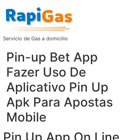
Servicio de Gas a domicilio
Pin-up Bet App
Fazer Uso De
Aplicativo Pin Up
Apk Para Apostas
Mobile
Pin Up App On Line