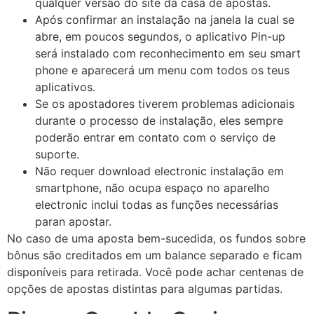
qualquer versão do site da casa de apostas.
Após confirmar an instalação na janela la cual se
abre, em poucos segundos, o aplicativo Pin-up
será instalado com reconhecimento em seu smart
phone e aparecerá um menu com todos os teus
aplicativos.
Se os apostadores tiverem problemas adicionais
durante o processo de instalação, eles sempre
poderão entrar em contato com o serviço de
suporte.
Não requer download electronic instalação em
smartphone, não ocupa espaço no aparelho
electronic inclui todas as funções necessárias
paran apostar.
No caso de uma aposta bem-sucedida, os fundos sobre
bônus são creditados em um balance separado e ficam
disponíveis para retirada. Você pode achar centenas de
opções de apostas distintas para algumas partidas.