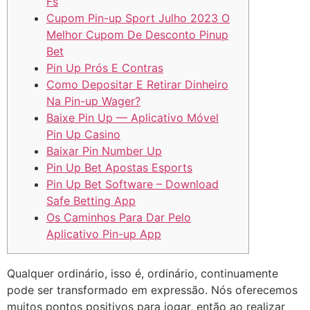
Fs
Cupom Pin-up Sport Julho 2023 O
Melhor Cupom De Desconto Pinup
Bet
Pin Up Prós E Contras
Como Depositar E Retirar Dinheiro
Na Pin-up Wager?
Baixe Pin Up — Aplicativo Móvel
Pin Up Casino
Baixar Pin Number Up
Pin Up Bet Apostas Esports
Pin Up Bet Software – Download
Safe Betting App
Os Caminhos Para Dar Pelo
Aplicativo Pin-up App
Qualquer ordinário, isso é, ordinário, continuamente
pode ser transformado em expressão. Nós oferecemos
muitos pontos positivos para jogar, então ao realizar