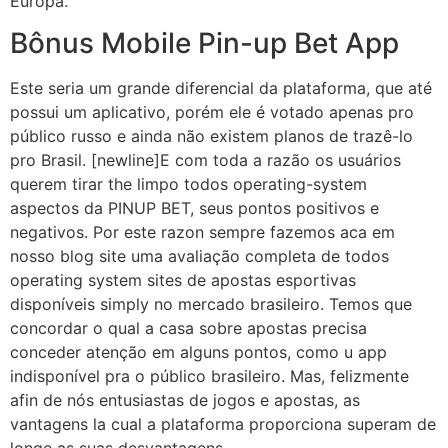
Europa.
Bônus Mobile Pin-up Bet App
Este seria um grande diferencial da plataforma, que até
possui um aplicativo, porém ele é votado apenas pro
público russo e ainda não existem planos de trazê-lo
pro Brasil. [newline]E com toda a razão os usuários
querem tirar the limpo todos operating-system
aspectos da PINUP BET, seus pontos positivos e
negativos. Por este razon sempre fazemos aca em
nosso blog site uma avaliação completa de todos
operating system sites de apostas esportivas
disponíveis simply no mercado brasileiro. Temos que
concordar o qual a casa sobre apostas precisa
conceder atenção em alguns pontos, como u app
indisponível pra o público brasileiro. Mas, felizmente
afin de nós entusiastas de jogos e apostas, as
vantagens la cual a plataforma proporciona superam de
longe as suas desvantagens.