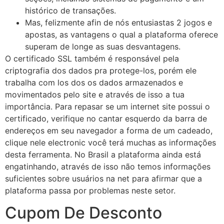
histórico de transações.
Mas, felizmente afin de nós entusiastas 2 jogos e
apostas, as vantagens o qual a plataforma oferece
superam de longe as suas desvantagens.
O certificado SSL também é responsável pela
criptografia dos dados pra protege-los, porém ele
trabalha com los dos os dados armazenados e
movimentados pelo site e através de isso a tua
importância. Para repasar se um internet site possui o
certificado, verifique no cantar esquerdo da barra de
endereços em seu navegador a forma de um cadeado,
clique nele electronic você terá muchas as informações
desta ferramenta. No Brasil a plataforma ainda está
engatinhando, através de isso não temos informações
suficientes sobre usuários na net para afirmar que a
plataforma passa por problemas neste setor.
Cupom De Desconto