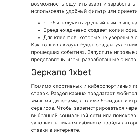
возможность ощутить азарт и заработать 
использовать удобный фильтр или ориенти
Чтобы получить крупный выигрыш, ва
Бренд ежедневно создает копии офиц
Для клиентов, которые не уверены в
Как только аккаунт будет создан, участни
прошедших событиях. Запустить игровые а
представлены игры, разработанные с испо
Зеркало 1xbet
Помимо спортивных и киберспортивных пар
ставок. Раздел казино предлагает любител
живыми дилерами, а также брендовых игр
сервисов. Чтобы зарегистрироваться чере
выбранной социальной сети или поисково
заполнит в личном кабинете пройдя авто
ставки в интернете.