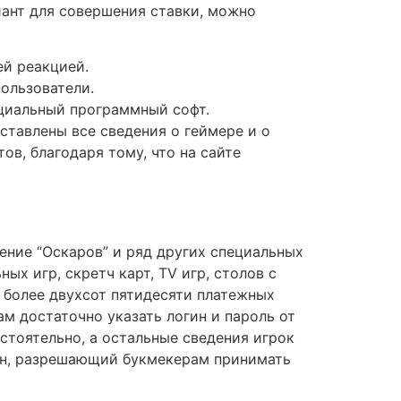
иант для совершения ставки, можно
ей реакцией.
ользователи.
ециальный программный софт.
дставлены все сведения о геймере и о
в, благодаря тому, что на сайте
ение “Оскаров” и ряд других специальных
ых игр, скретч карт, TV игр, столов с
 более двухсот пятидесяти платежных
м достаточно указать логин и пароль от
тоятельно, а остальные сведения игрок
кон, разрешающий букмекерам принимать