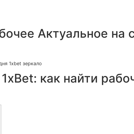
бочее Актуальное на с
дня 1xbet зеркало
1xBet: как найти рабо