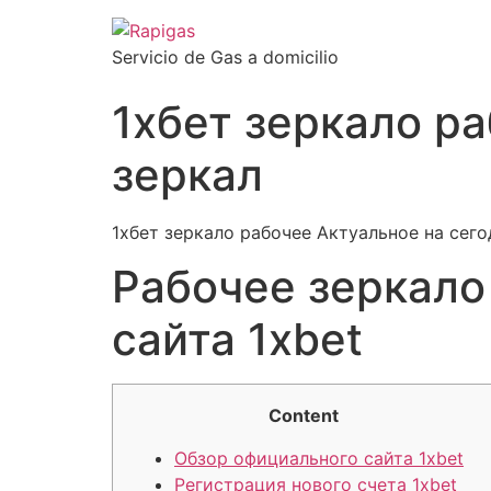
Servicio de Gas a domicilio
1хбет зеркало ра
зеркал
1хбет зеркало рабочее Актуальное на сего
Рабочее зеркало 
сайта 1xbet
Content
Обзор официального сайта 1xbet
Регистрация нового счета 1xbet