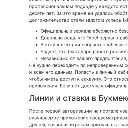
профессиональном подходе у каждого ест
десяти лет. За это время ей удалось обо
долгожительство стали залогом успеха 1xb
Официальные зеркала абсолютно безо
Довольно рада, что 1xbet зеркало ра
В этой категории собраны особенные
Радует, что благодаря работе росси
Независимо от вашего предпочтения, 
Не нужно переходить по непроверенным сс
и всем его данным. Попасть в личный каб
чтобы иметь доступ к аккаунту. Это отно
приложения. Если нет доступа к официал
Линии и ставки в Букмек
После первой авторизации на портале но
скачиваемое приложение предусматривают
друзей, позволяя игрокам приглашать зна