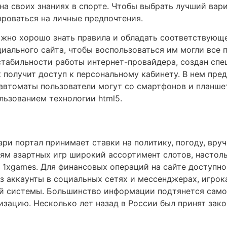
на своих знаниях в спорте. Чтобы выбрать лучший вар
роваться на личные предпочтения.
жно хорошо знать правила и обладать соответствующ
иального сайта, чтобы воспользоваться им могли все п
 стабильности работы интернет-провайдера, создан сп
к получит доступ к персональному кабинету. В нем пре
втоматы пользователи могут со смартфонов и планшето
льзованием технологии html5.
и портал принимает ставки на политику, погоду, вруч
ям азартных игр широкий ассортимент слотов, настольн
 1xgames. Для финансовых операций на сайте доступно
з аккаунты в социальных сетях и мессенджерах, игрока
й системы. Большинство информации подтянется самос
ризацию. Несколько лет назад в России был принят за