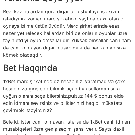
Real kazinolardan görə digər bir üstünlüyü isə sizin
istədiyiniz zaman mərc şirkətinin saytına daxil olaraq
oynaya bilmə üstünlüyüdür. Mərc şirkətlərində əsas
nəzər yetirələcək hallardan biri də onların oyunlar üzrə
təyin etdiyi oyun əmsallarıdır. Yüksək əmsallar canlı həm
də canlı olmayan digər müsabiqələrdə hər zaman sizə
kömək olacaqdır.
Bet Haqqında
1xBet mərc şirkətində öz hesabınızı yaratmaq və şəxsi
hesabınıza giriş edə bilmək üçün bu üsullardan sizə
uyğun olanını seçə bilərsiniz.pulsuz 144 $ bonus əldə
edin İdmanı sevirsiniz və biliklərinizi həqiqi mükafata
çevirmək istəyirsiniz?
Belə ki, istər canlı olmayan, istərsə də 1xBet canlı idman
müsabiqələri üzrə geniş seçim şansı verir. Sayta daxil