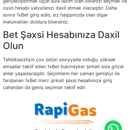
gerçəklişdirmək üçün sizə lazım olan ölkənizi seçmək və
oyun hesabı valyutanızı daxil etmək olacaqdır. Daha
sonra 1xBet giriş edib, siz haqqınızda olan digər
məlumatları doldura bilərsiniz.
Bet Şəxsi Hesabınıza Daxil
Olun
Təhlükəsizliyin çox üstün səviyyədə olduğu, yüksək
əmsallar təklif edən 1xBet bukmeyker şirkəti sizə gözəl
anlar yaşadacaqdır. Seçimlərin hər zaman genişliyi ilə
fərqlənən 1xBet mərc şirkəti şəxsi hesabınıza giriş
cəhətdən də geniş seçimlər təklif edir.