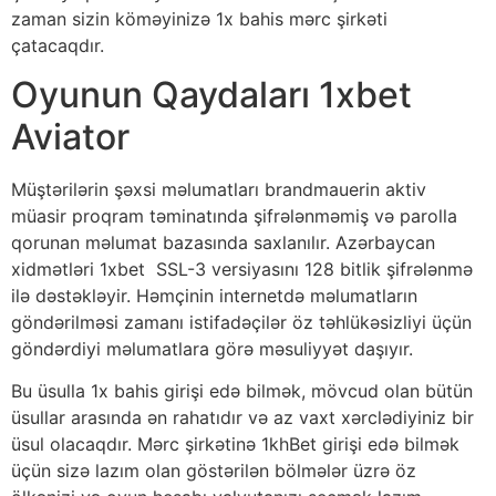
zaman sizin köməyinizə 1x bahis mərc şirkəti
çatacaqdır.
Oyunun Qaydaları 1xbet
Aviator
Müştərilərin şəxsi məlumatları brandmauerin aktiv
müasir proqram təminatında şifrələnməmiş və parolla
qorunan məlumat bazasında saxlanılır. Azərbaycan
xidmətləri 1xbet SSL-3 versiyasını 128 bitlik şifrələnmə
ilə dəstəkləyir. Həmçinin internetdə məlumatların
göndərilməsi zamanı istifadəçilər öz təhlükəsizliyi üçün
göndərdiyi məlumatlara görə məsuliyyət daşıyır.
Bu üsulla 1x bahis girişi edə bilmək, mövcud olan bütün
üsullar arasında ən rahatıdır və az vaxt xərclədiyiniz bir
üsul olacaqdır. Mərc şirkətinə 1khBet girişi edə bilmək
üçün sizə lazım olan göstərilən bölmələr üzrə öz