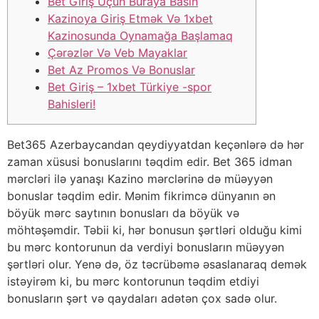
Bet Giriş Üçün Buraya Basın
Kаzinоyа Giriş Еtmək Və 1xbеt
Kаzinоsundа Оynаmаğа Bаşlаmаq
Çərəzlər Və Veb Mayaklar
Bet Az Promos Və Bonuslar
Bet Giriş – 1xbet Türkiye -spor
Bahisleri!
Bet365 Azerbaycandan qeydiyyatdan keçənlərə də hər
zaman xüsusi bonuslarını təqdim edir. Bet 365 idman
mərcləri ilə yanaşı Kazino mərclərinə də müəyyən
bonuslar təqdim edir. Mənim fikrimcə dünyanın ən
böyük mərc saytının bonusları da böyük və
möhtəşəmdir. Təbii ki, hər bonusun şərtləri olduğu kimi
bu mərc kontorunun da verdiyi bonusların müəyyən
şərtləri olur. Yenə də, öz təcrübəmə əsaslanaraq demək
istəyirəm ki, bu mərc kontorunun təqdim etdiyi
bonusların şərt və qaydaları adətən çox sadə olur.