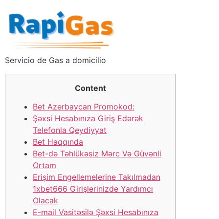
Servicio de Gas a domicilio
Content
Bet Azerbaycan Promokod:
Şəxsi Hesabınıza Giriş Edərək
Telefonla Qeydiyyat
Bet Haqqında
Bet-də Təhlükəsiz Mərc Və Güvənli
Ortam
Erişim Engellemelerine Takılmadan
1xbet666 Girişlerinizde Yardımcı
Olacak
E-mail Vasitəsilə Şəxsi Hesabınıza