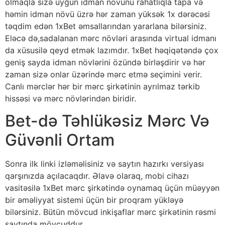
olmaqla sizə uyğun idman növünü rahatlıqla tapa və
həmin idman növü üzrə hər zaman yüksək 1x dərəcəsi
təqdim edən 1xBet əmsallarından yararlana bilərsiniz.
Eləcə də,sadalanan mərc növləri arasında virtual idmanı
da xüsusilə qeyd etmək lazımdır. 1xBet həqiqətəndə çox
geniş sayda idman növlərini özündə birləşdirir və hər
zaman sizə onlar üzərində mərc etmə seçimini verir.
Canlı mərclər hər bir mərc şirkətinin ayrılmaz tərkib
hissəsi və mərc növlərindən biridir.
Bet-də Təhlükəsiz Mərc Və
Güvənli Ortam
Sonra ilk linki izləməlisiniz və saytın hazırkı versiyası
qarşınızda açılacaqdır. Əlavə olaraq, mobi cihazı
vasitəsilə 1xBet mərc şirkətində oynamaq üçün müəyyən
bir əməliyyat sistemi üçün bir proqram yükləyə
bilərsiniz. Bütün mövcud inkişaflar mərc şirkətinin rəsmi
saytında mövcuddur.